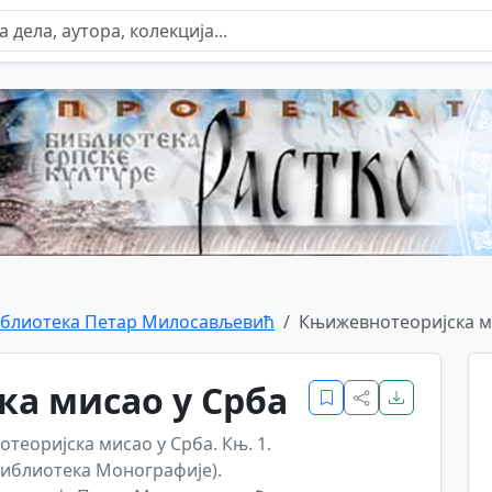
блиотека Петар Милосављевић
Књижевнотеоријска м
а мисао у Срба
теоријска мисао у Срба. Књ. 1.
 (Библиотека Монографије).