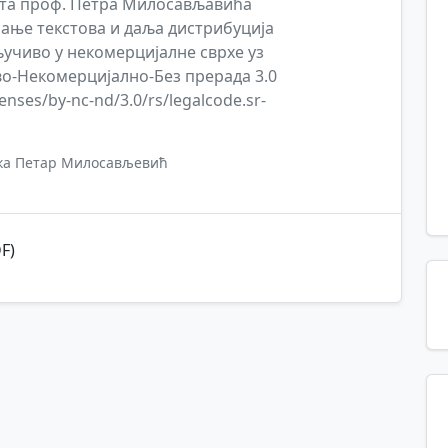
јта проф. Петра Милосављавића
зимање текстова и даља дистрибуција
ључиво у некомерцијалне сврхе уз
о-Некомерцијално-Без прерада 3.0
enses/by-nc-nd/3.0/rs/legalcode.sr-
ка Петар Милосављевић
F)