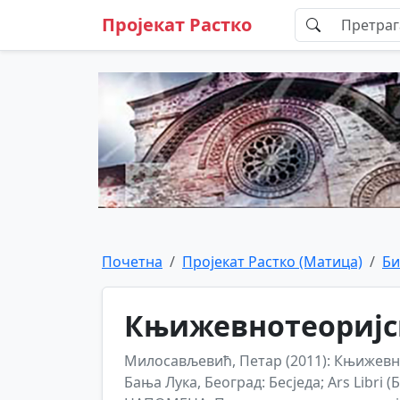
Пројекат Растко
Почетна
Пројекат Растко (Матица)
Би
Књижевнотеоријск
Милосављевић, Петар (2011): Књижевно
Бања Лука, Београд: Бесједа; Ars Libri