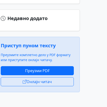
Недавно додато
Приступ пуном тексту
Преузмите комплетно дело у PDF формату
или приступите онлајн читачу.
Преузми PDF
Онлајн читач