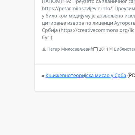
НАПОМЕНА: Преузето са званичног са
https://petar.milosavljevic.info/. Преу
у било ком медијуму је дозвољено иск
цитирање извора по лиценци Ауторств
Србија (https://creativecommons.org/lic
Cyrl)
Петар Милосављевић
2011
Библиоте
»
Књижевнотеоријска мисао у Срба
(PD