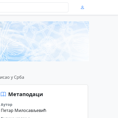
исао у Срба
Метаподаци
Аутор
Петар Милосављевић