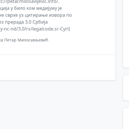
/petar.milosavljevic.info/.
ија у било ком медијуму је
е сврхе уз цитирање извора по
з прерада 3.0 Србија
-nc-nd/3.0/rs/legalcode.sr-Cyrl)
ка Петар Милосављевић