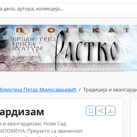
блиотека Петар Милосављевић
Традиција и авангард
гардизам
а и авангардизам. Нови Сад:
 НАПОМЕНА: Преузето са званичног