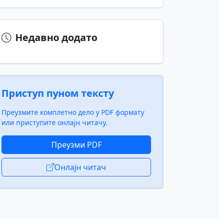
Недавно додато
Приступ пуном тексту
Преузмите комплетно дело у PDF формату
или приступите онлајн читачу.
Преузми PDF
Онлајн читач