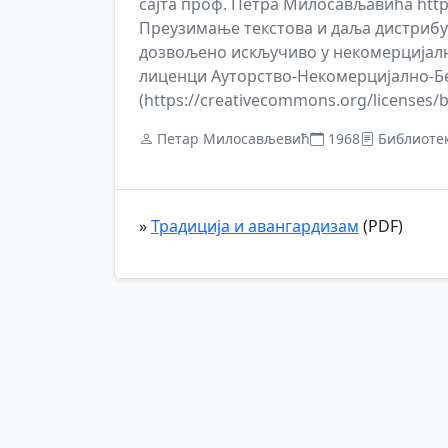
сајта проф. Петра Милосављавића https:/
Преузимање текстова и даља дистрибуц
дозвољено искључиво у некомерцијалн
лиценци Ауторство-Некомерцијално-Бе
(https://creativecommons.org/licenses/by
Петар Милосављевић
1968
Библиоте
»
Традиција и авангардизам
(PDF)