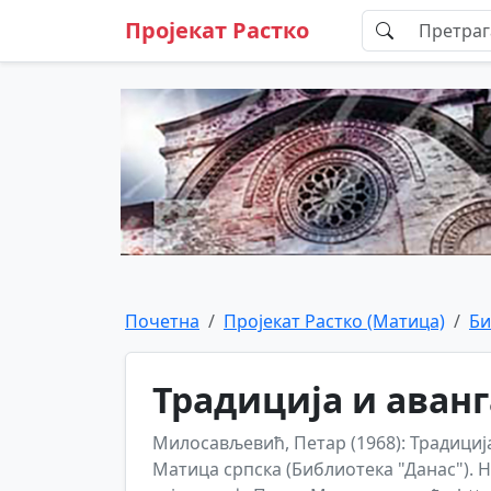
Пројекат Растко
Почетна
Пројекат Растко (Матица)
Би
Традиција и аван
Милосављевић, Петар (1968): Традициј
Матица српска (Библиотека "Данас").