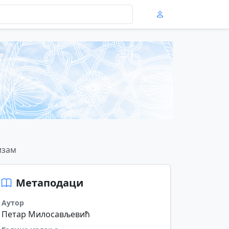
изам
Метаподаци
Аутор
Петар Милосављевић