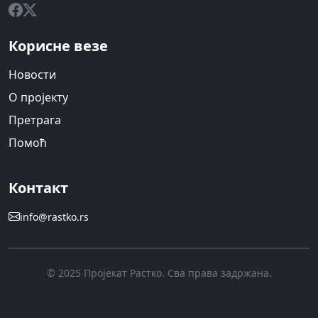
Корисне везе
Новости
О пројекту
Претрага
Помоћ
Контакт
info@rastko.rs
© 2025 Пројекат Растко. Сва права задржана.