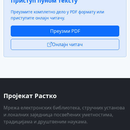
Приступ пуном тексту
Преузмите комплетно дело у PDF формату или
приступите онлајн читачу.
Преузми PDF
Онлајн читач
Пројекат Растко
Мрежа електронских библиотека, стручних установа
и локалних заједница посвећених уметностима,
традицијама и друштвеним наукама.