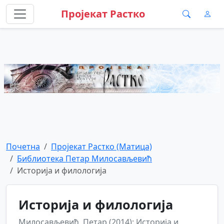
Пројекат Растко
Почетна
Пројекат Растко (Матица)
Библиотека Петар Милосављевић
Историја и филологија
Историја и филологија
Милосављевић, Петар (2014): Историја и