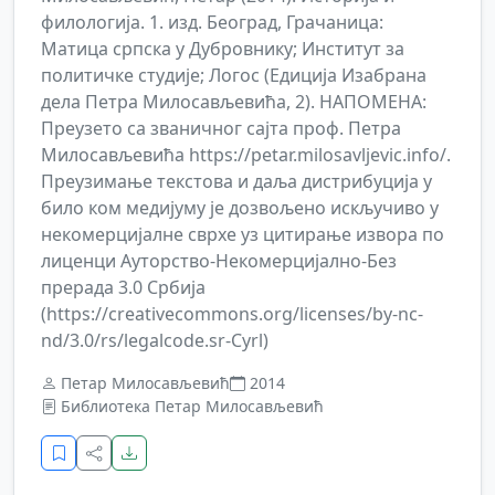
филологија. 1. изд. Београд, Грачаница:
Матица српска у Дубровнику; Институт за
политичке студије; Логос (Едиција Изабрана
дела Петра Милосављевића, 2). НАПОМЕНА:
Преузето са званичног сајта проф. Петра
Милосављевића https://petar.milosavljevic.info/.
Преузимање текстова и даља дистрибуција у
било ком медијуму је дозвољено искључиво у
некомерцијалне сврхе уз цитирање извора по
лиценци Ауторство-Некомерцијално-Без
прерада 3.0 Србија
(https://creativecommons.org/licenses/by-nc-
nd/3.0/rs/legalcode.sr-Cyrl)
Петар Милосављевић
2014
Библиотека Петар Милосављевић