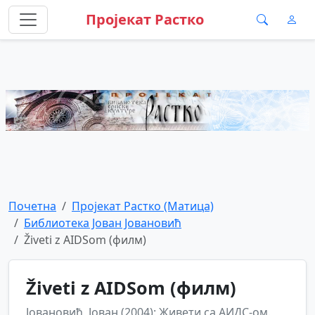
Пројекат Растко
Почетна
Пројекат Растко (Матица)
Библиотека Јован Јовановић
Živeti z AIDSom (филм)
Živeti z AIDSom (филм)
Јовановић, Јован (2004): Живети са АИДС-ом.