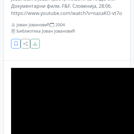
Документарни филм. F&F. Словенија, 28:06.
https://www.youtube.com/watch?v=oazaKO-vt7o
Јован Јовановић
2004
Библиотека Јован Јовановић