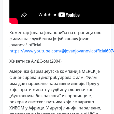
Коментар Јована Јовановића на страници овог
филма на службеном Јутјуб каналу Jovan
Jovanović official
https://www.youtube.com/@jovanjovanovicofficial607
Живети са АИДС-ом (2004)
Америчка фармацеутска компанија MERCK је
финансирала и дистрибуирала филм. Филм
има две паралелне наративне линије. Прву у
којој прати животну судбину словеначког
„бунтовника без разлога“ из провинције,
рокера и светског путника који се заразио
ХИВОМ у Африци. У другој линији, паралелно,