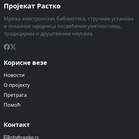
Пројекат Растко
Мрежа електронских библиотека, стручних установа
и локалних заједница посвећених уметностима,
традицијама и друштвеним наукама.
Корисне везе
Новости
О пројекту
Претрага
Помоћ
Контакт
info@rastko.rs