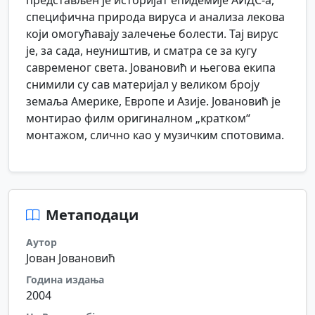
представљен је историјат епидемије АИДС-а,
специфична природа вируса и анализа лекова
који омогућавају залечење болести. Тај вирус
је, за сада, неуништив, и сматра се за кугу
савременог света. Јовановић и његова екипа
снимили су сав материјал у великом броју
земаља Америке, Европе и Азије. Јовановић је
монтирао филм оригиналном „кратком“
монтажом, слично као у музичким спотовима.
Метаподаци
Аутор
Јован Јовановић
Година издања
2004