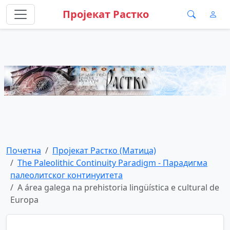
Пројекат Растко
Почетна
Пројекат Растко (Матица)
The Paleolithic Continuity Paradigm - Парадигма
палеолитског континуитета
A área galega na prehistoria lingüística e cultural de
Europa