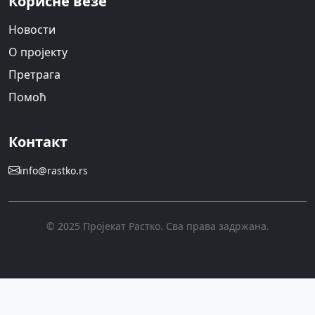
Корисне везе
Новости
О пројекту
Претрага
Помоћ
Контакт
info@rastko.rs
© 2025 Пројекат Растко. Сва права задржана.