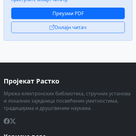
Преузми PDF
Онлајн читач
Пројекат Растко
Мрежа електронских библиотека, стручних установа
и локалних заједница посвећених уметностима,
традицијама и друштвеним наукама.