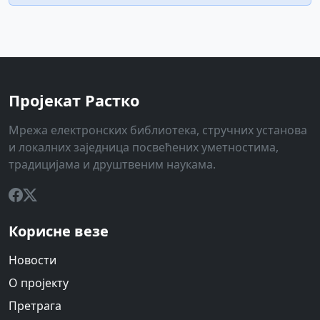
Пројекат Растко
Мрежа електронских библиотека, стручних установа
и локалних заједница посвећених уметностима,
традицијама и друштвеним наукама.
Корисне везе
Новости
О пројекту
Претрага