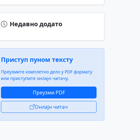
Недавно додато
Приступ пуном тексту
Преузмите комплетно дело у PDF формату
или приступите онлајн читачу.
Преузми PDF
Онлајн читач