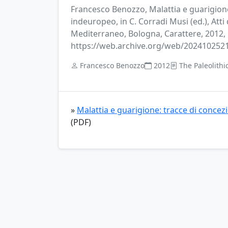
Francesco Benozzo, Malattia e guarigione:
indeuropeo, in C. Corradi Musi (ed.), Att
Mediterraneo, Bologna, Carattere, 2012, 
https://web.archive.org/web/2024102521
Francesco Benozzo
2012
The Paleolith
»
Malattia e guarigione: tracce di concezi
(PDF)