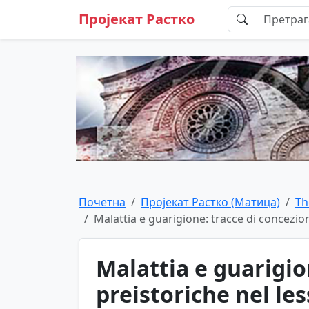
Пројекат Растко
Почетна
Пројекат Растко (Матица)
Th
Malattia e guarigione: tracce di concezion
Malattia e guarigio
preistoriche nel le