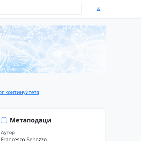
ког континуитета
Метаподаци
Аутор
Francesco Benozzo