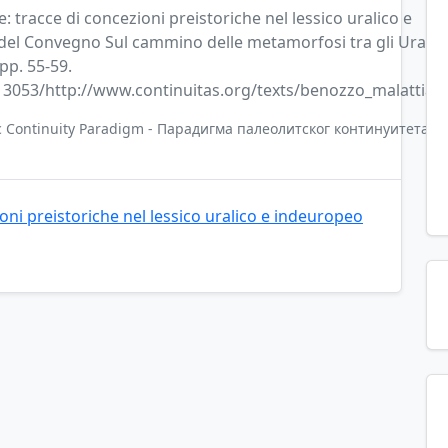
 tracce di concezioni preistoriche nel lessico uralico e
i del Convegno Sul cammino delle metamorfosi tra gli Urali e 
pp. 55-59.
3053/http://www.continuitas.org/texts/benozzo_malattia.p
ic Continuity Paradigm - Парадигма палеолитског континуитета
oni preistoriche nel lessico uralico e indeuropeo