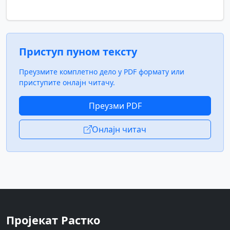
Приступ пуном тексту
Преузмите комплетно дело у PDF формату или
приступите онлајн читачу.
Преузми PDF
Онлајн читач
Пројекат Растко