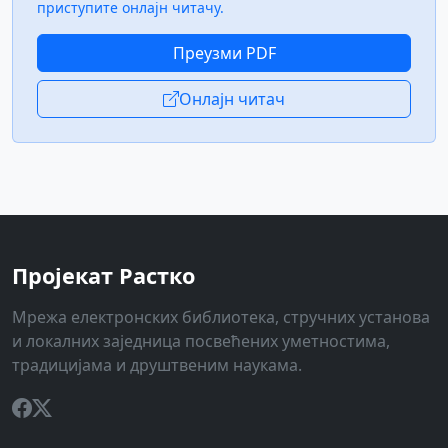
приступите онлајн читачу.
Преузми PDF
Онлајн читач
Пројекат Растко
Мрежа електронских библиотека, стручних установа
и локалних заједница посвећених уметностима,
традицијама и друштвеним наукама.