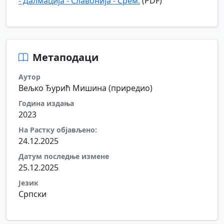
- Далмација - Славонија - Срем.
(PDF)
Метаподаци
Аутор
Вељко Ђурић Мишина (приредио)
Година издања
2023
На Растку објављено:
24.12.2025
Датум последње измене
25.12.2025
Језик
Српски