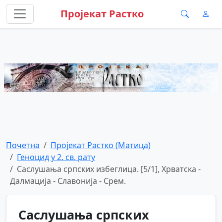
Пројекат Растко
Почетна
Пројекат Растко (Матица)
Геноцид у 2. св. рату
Саслушања српских избеглица. [5/1], Хрватска -
Далмација - Славонија - Срем.
Саслушања српских