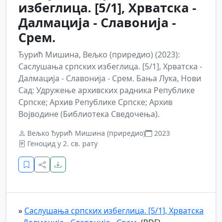
избеглица. [5/1], Хрватска -
Далмација - Славонија -
Срем.
Ђурић Мишина, Вељко (приредио) (2023):
Саслушања српских избеглица. [5/1], Хрватска -
Далмација - Славонија - Срем. Бања Лука, Нови
Сад: Удружење архивских радника Републике
Српске; Архив Републике Српске; Архив
Војводине (Библиотека Сведочења).
Вељко Ђурић Мишина (приредио)
2023
Геноцид у 2. св. рату
»
Саслушања српских избеглица. [5/1], Хрватска