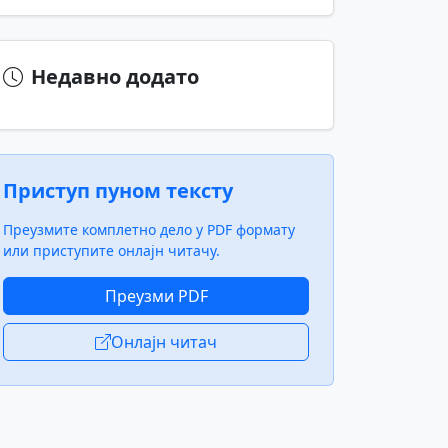
Недавно додато
Приступ пуном тексту
Преузмите комплетно дело у PDF формату
или приступите онлајн читачу.
Преузми PDF
Онлајн читач