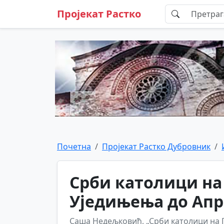
Пројекат Растко
Почетна
Пројекат Растко Дубровник
Срби католици на
Уједињења до Апр
Саша Недељковић, „Срби католици на 