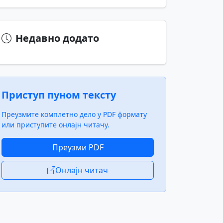
Недавно додато
Приступ пуном тексту
Преузмите комплетно дело у PDF формату
или приступите онлајн читачу.
Преузми PDF
Онлајн читач