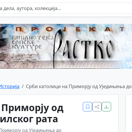
Историја
Срби католици на Приморју од Уједињења до
 Приморју од
илског рата
Приморју од Уједињења до