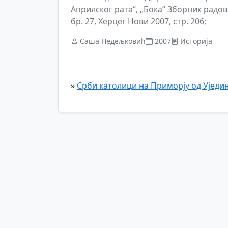
Априлског рата“, „Бока“ Зборник радова
бр. 27, Херцег Нови 2007, стр. 206;
Саша Недељковић
2007
Историја
»
Срби католици на Приморју од Уједи