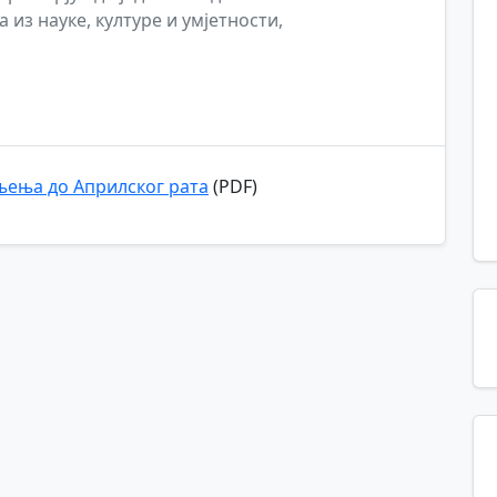
 из науке, културе и умјетности,
њења до Априлског рата
(PDF)