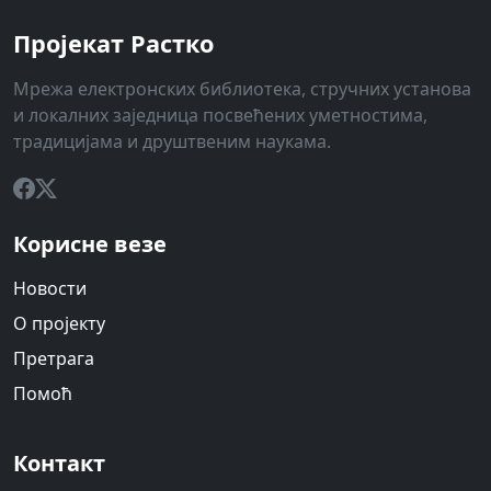
Пројекат Растко
Мрежа електронских библиотека, стручних установа
и локалних заједница посвећених уметностима,
традицијама и друштвеним наукама.
Корисне везе
Новости
О пројекту
Претрага
Помоћ
Контакт