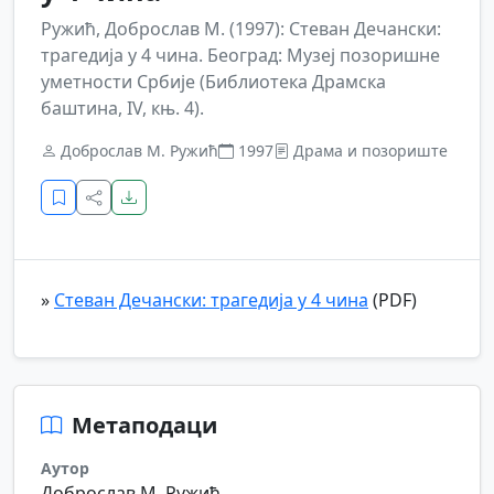
Ружић, Доброслав М. (1997): Стеван Дечански:
трагедија у 4 чина. Београд: Музеј позоришне
уметности Србије (Библиотека Драмска
баштина, IV, књ. 4).
Доброслав М. Ружић
1997
Драма и позориште
»
Стеван Дечански: трагедија у 4 чина
(PDF)
Метаподаци
Аутор
Доброслав М. Ружић