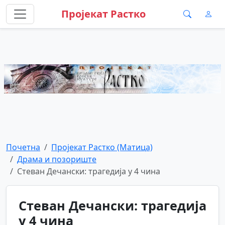
Пројекат Растко
Почетна
Пројекат Растко (Матица)
Драма и позориште
Стеван Дечански: трагедија у 4 чина
Стеван Дечански: трагедија
у 4 чина