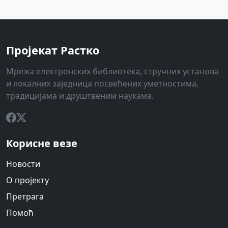
Пројекат Растко
Мрежа електронских библиотека, стручних установа
и локалних заједница посвећених уметностима,
традицијама и друштвеним наукама.
Корисне везе
Новости
О пројекту
Претрага
Помоћ