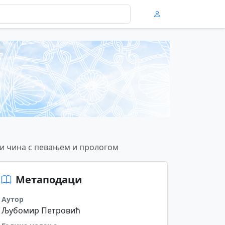
ри чина с певањем и прологом
Метаподаци
Аутор
Љубомир Петровић