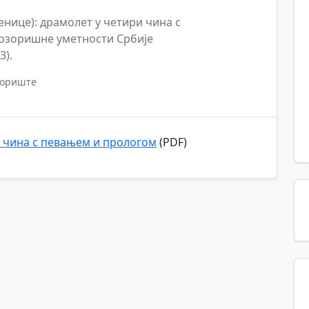
енице): драмолет у четири чина с
позоришне уметности Србије
3).
зориште
и чина с певањем и прологом
(PDF)