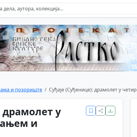
ама и позориште
Суђаје (Суђенице): драмолет у чети
: драмолет у
вањем и