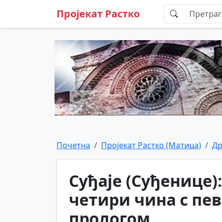
Пројекат Растко
Почетна
Пројекат Растко (Матица)
Др
Суђаје (Суђенице)
четири чина с пе
прологом