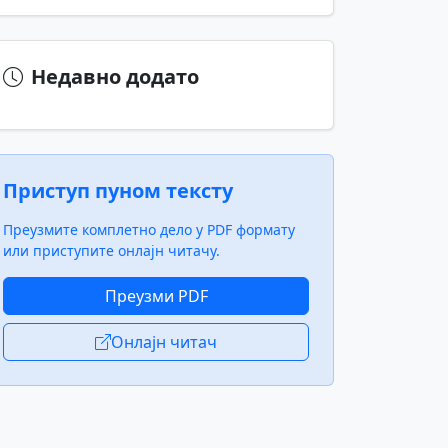
Недавно додато
Приступ пуном тексту
Преузмите комплетно дело у PDF формату
или приступите онлајн читачу.
Преузми PDF
Онлајн читач