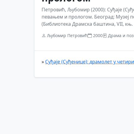
Петровић, Љубомир (2000): Суђаје (Суђ
певањем и прологом. Београд: Музеј 
(Библиотека Драмска баштина, VII, књ. 
Љубомир Петровић
2000
Драма и по
»
Суђаје (Суђенице): драмолет у четир