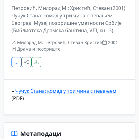
Петровић, Милорад М.; Христић, Стеван (2001):
Чучук Стана: комад у три чина с певањем.
Београд: Музеј позоришне уметности Србије
(Библиотека Драмска баштина, VIII, књ. 3).
Милорад М. Петровић, Стеван Христић
2001
Драма и позориште
»
Чучук Стана: комад у три чина с певањем
(PDF)
Метаподаци