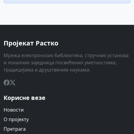
Пројекат Растко
Мрежа електронских библиотека, стручних установа
и локалних заједница посвећених уметностима,
традицијама и друштвеним наукама.
Корисне везе
Новости
О пројекту
Претрага