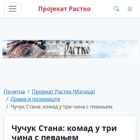
Пројекат Растко
Почетна
Пројекат Растко (Матица)
Драма и позориште
Чучук Стана: комад у три чина с певањем
Чучук Стана: комад у три
чина с певањем