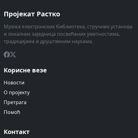
Пројекат Растко
Мрежа електронских библиотека, стручних установа
и локалних заједница посвећених уметностима,
традицијама и друштвеним наукама.
Корисне везе
Новости
О пројекту
Претрага
Помоћ
Контакт