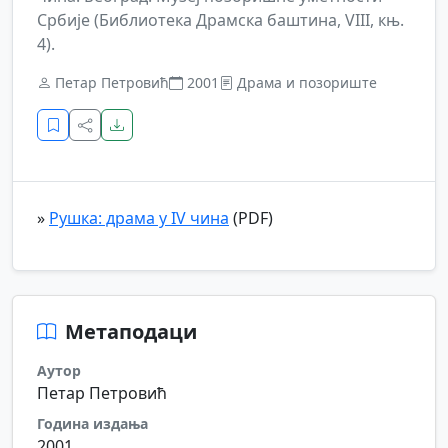
Србије (Библиотека Драмска баштина, VIII, књ.
4).
Петар Петровић
2001
Драма и позориште
»
Рушка: драма у IV чина
(PDF)
Метаподаци
Аутор
Петар Петровић
Година издања
2001