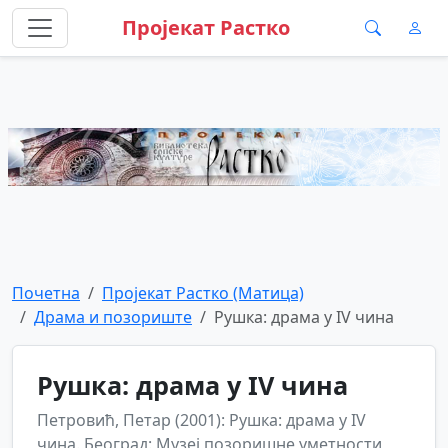
Пројекат Растко
Почетна
Пројекат Растко (Матица)
Драма и позориште
Рушка: драма у IV чина
Рушка: драма у IV чина
Петровић, Петар (2001): Рушка: драма у IV
чина. Београд: Музеј позоришне уметности