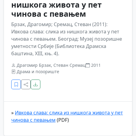
нишкога живота у пет
чинова с певањем
Брзак, Драгомир; Сремац, Стеван (2011):
Ивкова слава: слика из нишкога живота у пет
чинова с певањем. Београд: Музеј позоришне
уметности Србије (Библиотека Драмска
баштина, XIII, књ. 4).
Драгомир Брзак, Стеван Сремац
2011
Драма и позориште
»
Ивкова слава: слика из нишкога живота у пет
чинова с певањем
(PDF)