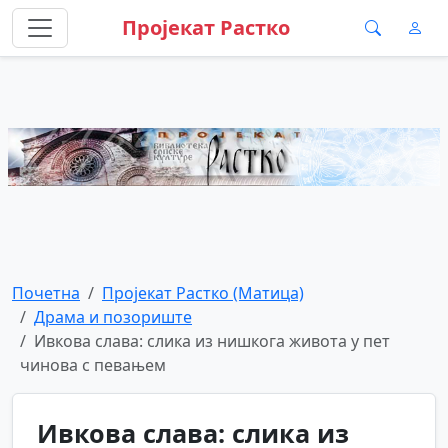
Пројекат Растко
Почетна
Пројекат Растко (Матица)
Драма и позориште
Ивкова слава: слика из нишкога живота у пет
чинова с певањем
Ивкова слава: слика из