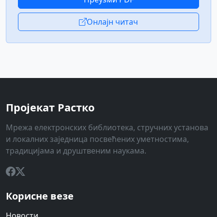
Онлајн читач
Пројекат Растко
Мрежа електронских библиотека, стручних установа
и локалних заједница посвећених уметностима,
традицијама и друштвеним наукама.
Корисне везе
Новости