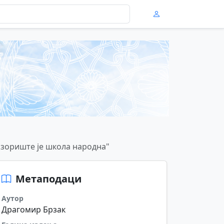
позориште је школа народна"
Метаподаци
Аутор
Драгомир Брзак