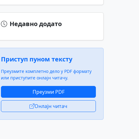
Недавно додато
Приступ пуном тексту
Преузмите комплетно дело у PDF формату
или приступите онлајн читачу.
Преузми PDF
Онлајн читач