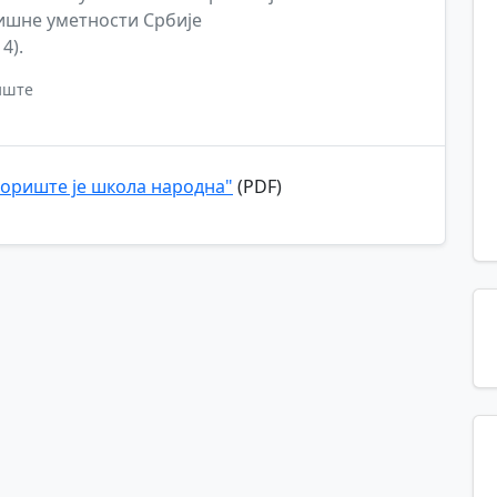
ришне уметности Србије
4).
иште
озориште је школа народна"
(PDF)