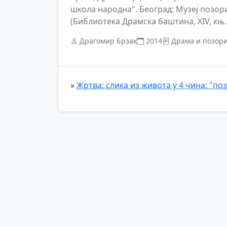
школа народна". Београд: Музеј позо
(Библиотека Драмска баштина, XIV, књ. 
Драгомир Брзак
2014
Драма и позор
»
Жртва: слика из живота у 4 чина: "п