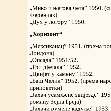
„Мико и његова чета” 1950. (
Ференчак)
„Дух у логору” 1950.
„Хоризонт“
„Мексиканац” 1951. (према р
Лондона)
„Опсада” 1951/52.
„Три дјечака” 1952.
„Цвијет у камену” 1952.
„Баш Челик” 1952. (према нар
приповетки)
„Јахач усамљене звијезде” 195
роману Зејна Греја)
„Јахачи румене кадуље” 1953.