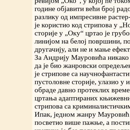
ревијом „Око“, у којој ће токо
године објавити већи број рад
разлику од импресивне растер
је користио код стрипова у „Н
сторије у „Оку“ цртао је гру
линијом на белој површини, 
другачију, али не и мање ефек
За Андрију Мауровића никако 
да је био жанровски опредеље
је стрипове са научнофантаст
пустоловне сторије, улазио у 
обраде давно протеклих време
цртања адаптираних књижевних
стрипова са криминалистичким
Ипак, једном жанру Мауровић 
посветио више пажње, а пости