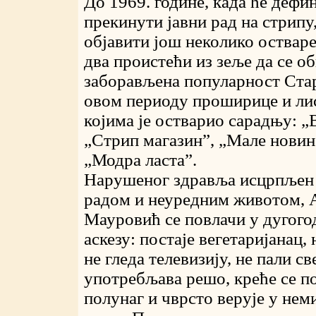
До 1969. године, када ће дефи
прекинути јавни рад на стрипу
објавити још неколико остваре
два проистећи из зеље да се о
заборављена популарност Ста
овом периоду проширице и лис
којима је остварио сарадњу: „
„Стрип магазин”, „Мале новине
„Модра ласта”.
Нарушеног здравља исцрпљен
радом и неуредним животом, 
Мауровић се повлачи у дугог
аскезу: постаје вегетаријанац, 
не гледа телевизију, не пали св
употребљава решо, креће се п
полунаг и чврсто верује у не