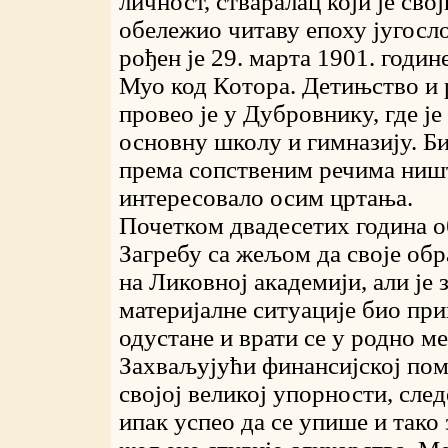
личност, стваралац који је сво
обележио читаву епоху југосло
рођен је 29. марта 1901. годи
Муо код Котора. Детињство и 
провео је у Дубровнику, где је
основну школу и гимназију. Био
према сопственим речима ништ
интересовало осим цртања.
Почетком двадесетих година о
Загребу са жељом да своје об
на Ликовној академији, али је 
материјалне ситуације био при
одустане и врати се у родно ме
Захваљујући финансијској пом
својој великој упорности, след
ипак успео да се упише и тако