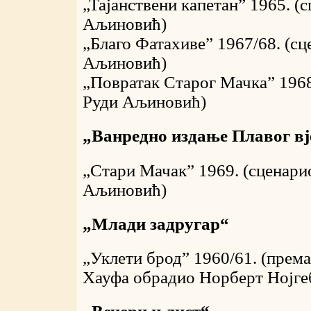
„Тајанствени капетан” 1965. (
Аљиновић)
„Благо Фатахиве” 1967/68. (с
Аљиновић)
„Повратак Старог Мачка” 1968
Руди Аљиновић)
„Ванредно издање Плавог вј
„Стари Мачак” 1969. (сценари
Аљиновић)
„Млади задругар“
„Уклети брод” 1960/61. (према
Хауфа обрадио Норберт Нојге