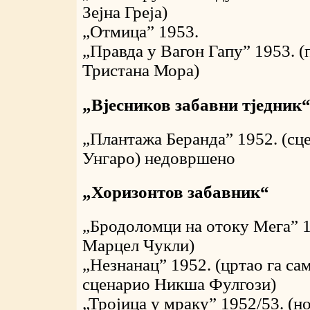
Зејна Греја)
„Отмица” 1953.
„Правда у Вагон Гапу” 1953. 
Тристана Мора)
„Вјесников забавни тједник
„Плантажа Беранда” 1952. (сц
Унгаро) недовршено
„Хоризонтов забавник“
„Бродоломци на отоку Мега” 1
Марцел Чукли)
„Незнанац” 1952. (цртао га са
сценарио Никша Фулгози)
„Тројица у мраку” 1952/53. (но