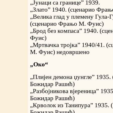
„Јунаци са границе” 1939.
„Злато” 1940. (сценарио Фрањ
„Велика глад у племену Гула-Г
(сценарио Фрањо М. Фуис)
„Брод без компаса” 1940. (сц
Фуис)
„Мртвачка тројка” 1940/41. (
М. Фуис) недовршено
„Око“
„Плијен демона џунгле” 1935.
Божидар Рашић)
„Разбојникова вјереница” 1935
Божидар Рашић)
„Крволок из Танипура” 1935. 
Божидар Рашић)