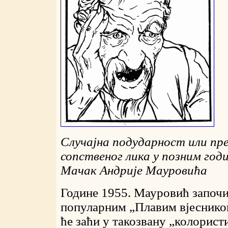
Случајна подударност или пр
сопственог лика у позним го
Мачак Андрије Мауровића
Године 1955. Мауровић започ
популарним „Плавим вјесником
ће заћи у такозвану „колорист