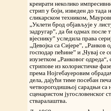
креирати неколико импресивни
стрип у боји, изведен до тада
сликарском техником, Мауров
„Уклети брод објављује у лис
задругар”, да би одмах после 
вјеснику” уследила права сериј
„Девојка са Сијере”, „Ранков 
господар пећине” и „Чувај се с
изузетком „Ранковог одреда“, 
стрипове из колористичке фазе
према Нојгебауеровим обрад
дела, дајући тиме посебан печ
четворогодишњој сарадњи са 
сценаристом југословенског с
стваралаштва.