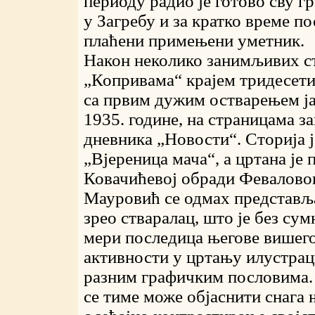
периоду радио је готово сву 
у Загребу и за кратко време п
плаћени примењени уметник.
Након неколико занимљивих ст
„Копривама“ крајем тридесети
са првим дужим остварењем ја
1935. године, на страницама з
дневника „Новости“. Сторија ј
„Вјереница мача“, а цртана је 
Ковачићевој обради Февалово
Мауровић се одмах представљ
зрео стваралац, што је без сум
мери последица његове више
активности у цртању илустраци
разним графичким пословима.
се тиме може објаснити снага 