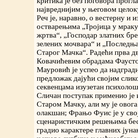
критика је без поговора прогл
највреднијим у његовом целок
Реч је, наравно, о вестерну и 
остварењима „Тројица у мраку
жртва“, „Господар златних бре
зелених мочвара“ и „Последњ
Старог Мачка“. Радећи прва д
Ковачићевим обрадама Фаусто
Мауровић је успео да надград
предложак дајући својим сли
секвенцама изузетан психолош
Сличан поступак применио је 
Старом Мачку, али му је овога
олакшан; Фрањо Фуис је у сво
сценаристичким решењима бе
градио карактере главних јуна