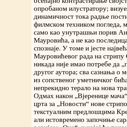
осећајно контрастирање својс
опробаном илустратору; визуе
динамичност тока радње пост
филмском техником погледа, мо
само као унутрашњи порив Ан
Мауровића, а не као последиц
спознаје. У томе и јесте најве
Мауровићевог рада на стрипу 
никада није имао потребе да „
другог аутора; сва сазнања о м
из сопственог уметничког бића,
непрекидно терало на нова тра
Одмах након „Вјеренице мача
црта за „Новости“ нове стрип
текстуалним предлошцима Кр
али истовремено започиње сар