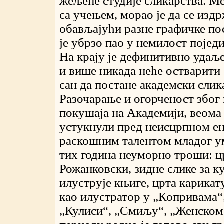
жељене студије сликарства. М
са учењем, морао је да се изд
обављајући разне графичке пос
је убрзо пао у немилост појед
На крају је дефинитивно удаљ
и више никада неће остварити
сан да постане академски слик
Разочарање и огорченост због
покушаја на Академији, веома
устукнули пред неисцрпном ен
раскошним талентом младог у
тих година неуморно троши: цр
Рожанковски, зидне слике за к
илуструје књиге, црта карикату
као илустратор у „Копривама“
„Кулиси“, „Смиљу“, „Женском 