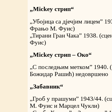
„Mickey стрип“
„Убојица са дјечјим лицем” 19
Фрањо М. Фуис)
„Тирани Гран Чака” 1938. (сц
Фуис)
„Mickey стрип – Око“
„С последњим метком” 1940. 
Божидар Рашић) недовршено
„Забавник“
„Гроб у прашуми” 1943/44. (
М. Фуис и Марцел Чукли)