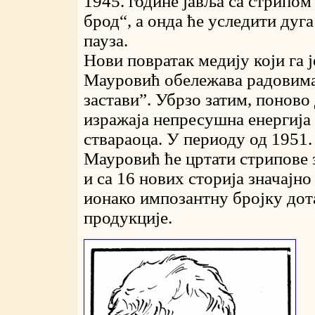
1945. године јавља са стрипо
брод“, а онда ће уследити дуг
пауза.
Нови повратак медију који га 
Мауровић обележава радовима
застави”. Убрзо затим, поново
изражаја непресушна енергија
ствараоца. У периоду од 1951.
Мауровић ће цртати стрипове 
и са 16 нових сторија значајно
ионако импозантну бројку до
продукције.