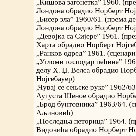
„Кишова загонетка” 1960. (пр
Лондона обрадио Норберт Ној
„Бисер зла” 1960/61. (према д
Лондона обрадио Норберт Ној
„Девојка са Сијере” 1961. (пре
Харта обрадио Норберт Нојге
„Ранков одред” 1961. (сценар
„Угломи господар пећине” 196
делу Х. Џ. Велса обрадио Нор
Нојгебауер)
„Чувај се сењске руке” 1962/6
Аугуста Шеное обрадио Норбе
„Брод бунтовника” 1963/64. (
Аљиновић)
„Последња петорица” 1964. (п
Видовића обрадио Норберт Но