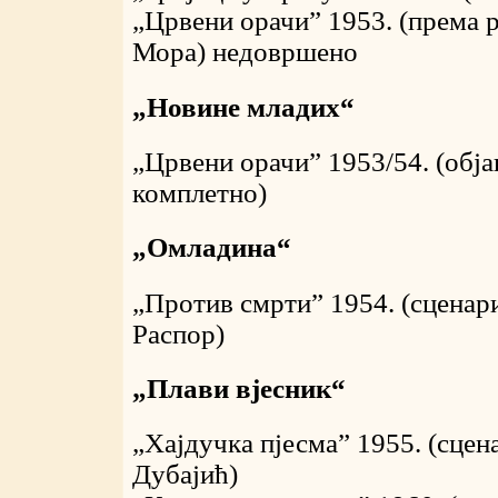
„Црвени орачи” 1953. (према 
Мора) недовршено
„Новине младих“
„Црвени орачи” 1953/54. (обј
комплетно)
„Омладина“
„Против смрти” 1954. (сценар
Распор)
„Плави вјесник“
„Хајдучка пјесма” 1955. (сцен
Дубајић)