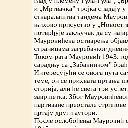
глад у племену Гула-Гула”, „Б
и „Мртвачка” тројка спадају у
стваралаштва тандема Мауров
њихово присуство у „Новости
потврђује закључак да су најв
Мауровићева остварења објав
страницама загребачког дневн
Током рата Мауровић 1943. го
сарадњу са „Забавником” браћ
Интересујући се овога пута са
теме, он се прихвата цртања ш
сторија, али ће свега три успе
завршетка. Због Мауровићевог
партизане преостале стрипове 
цртају други аутори.
После ослобођења Мауровић с