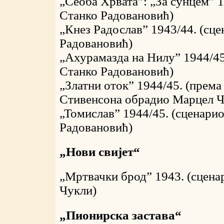
„Сеоба Хрвата”: „За сунцем” 1
Станко Радовановић)
„Кнез Радослав” 1943/44. (сц
Радовановић)
„Ахурамазда на Нилу” 1944/45
Станко Радовановић)
„Златни оток” 1944/45. (према
Стивенсона обрадио Марцел Ч
„Томислав” 1944/45. (сценари
Радовановић)
„Нови свијет“
„Мртвачки брод” 1943. (сцен
Чукли)
„Пионирска застава“