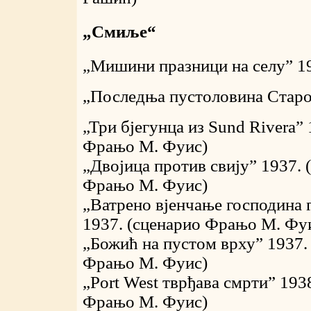
„Смиље“
„Мишини празници на селу” 1
„Последња пустоловина Старо
„Три бјегунца из Sund Rivera”
Фрањо М. Фуис)
„Двојица против свију” 1937. 
Фрањо М. Фуис)
„Ватрено вјенчање господина 
1937. (сценарио Фрањо М. Фу
„Божић на пустом врху” 1937.
Фрањо М. Фуис)
„Port West тврђава смрти” 193
Фрањо М. Фуис)