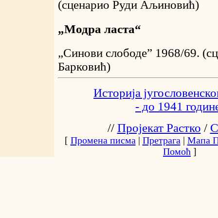
(сценарио Руди Аљиновић)
„Модра ласта“
„Синови слободе” 1968/69. (с
Барковић)
Историја југословенског
- до 1941 годин
//
Пројекат Растко
/
С
[
Промена писма
|
Претрага
|
Мапа П
Помоћ
]