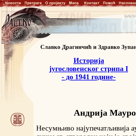
Славко Драгинчић и Здравко Зупа
Историја
југословенског стрипа I
- до 1941 године-
Андрија Маур
Несумњиво најупечатљивија а