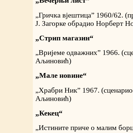
„Вечерњи лист“
„Гричка вјештица” 1960/62. (
Ј. Загорке обрадио Норберт Но
„Стрип магазин“
„Вријеме одважних” 1966. (сц
Аљиновић)
„Мале новине“
„Храбри Ник” 1967. (сценарио
Аљиновић)
„Кекец“
„Истините приче о малим борц