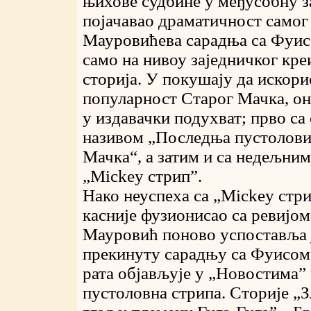
њихове судбине у међусобну з
појачавао драматичност самог
Мауровићева сарадња са Фуис
само на нивоу заједничког кр
сторија. У покушају да искор
популарност Старог Мачка, он
у издавачки подухват; прво са
називом „Последња пустолови
Мачка“, а затим и са недељни
„Mickey стрип”.
Нако неуспеха са „Mickey стри
касније фузионисао са ревијом
Мауровић поново успоставља 
прекинуту сарадњу са Фуисом 
рата објављује у „Новостима”
пустоловна стрипа. Сторије „З