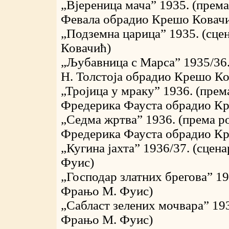
„Вјереница мача” 1935. (прем
Февала обрадио Крешо Ковач
„Подземна царица” 1935. (сц
Ковачић)
„Љубавница с Марса” 1935/36.
Н. Толстоја обрадио Крешо Ко
„Тројица у мраку” 1936. (пре
Фредерика Фауста обрадио К
„Седма жртва” 1936. (према р
Фредерика Фауста обрадио К
„Кугина јахта” 1936/37. (сце
Фуис)
„Господар златних брегова” 19
Фрањо М. Фуис)
„Сабласт зелених мочвара” 19
Фрањо М. Фуис)