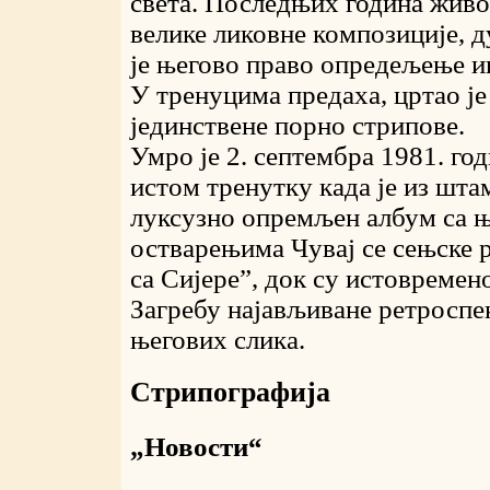
света. Последњих година живот
велике ликовне композиције, д
је његово право опредељење и
У тренуцима предаха, цртао ј
јединствене порно стрипове.
Умро је 2. септембра 1981. год
истом тренутку када је из шт
луксузно опремљен албум са 
остварењима Чувај се сењске р
са Сијере”, док су истовремен
Загребу најављиване ретроспе
његових слика.
Стрипографија
„Новости“