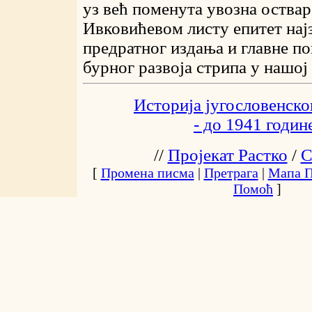
уз већ поменута увозна оства
Ивковићевом листу епитет најз
предратног издања и главне по
бурног развоја стрипа у нашој
Историја југословенског
- до 1941 годин
//
Пројекат Растко
/
С
[
Промена писма
|
Претрага
|
Мапа П
Помоћ
]