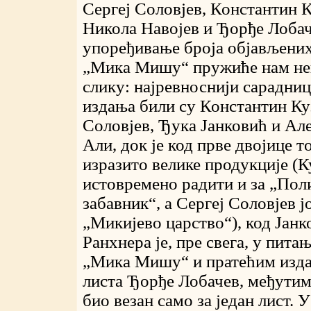
Сергеј Соловјев, Константин 
Никола Навојев и Ђорђе Лобач
упоређивање броја објављених
„Мика Мишу“ пружиће нам не
слику: најревноснији сарадни
издања били су Константин Ку
Соловјев, Ђука Јанковић и Але
Али, док је код прве двојице т
изразито велике продукције (
истовремено радити и за „Пол
забавник“, а Сергеј Соловјев ј
„Микијево царство“), код Јанк
Ранхнера је, пре свега, у пита
„Мика Мишу“ и пратећим изд
листа Ђорђе Лобачев, међутим,
био везан само за један лист. 