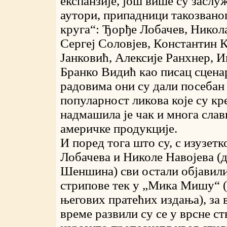
експанзије, још више су засл
аутори, припадници такозвано
круга“: Ђорђе Лобачев, Никола
Сергеј Соловјев, Константин 
Јанковић, Алексије Ранхнер, 
Бранко Видић као писац сцена
радовима они су дали посебан 
популарност ликова које су кр
надмашила је чак и многа слав
америчке продукције.
И поред тога што су, с изузет
Лобачева и Николе Навојева (
Шеншина) сви остали објавили
стрипове тек у „Мика Мишу“ (
његових пратећих издања), за 
време развили су се у врсне с