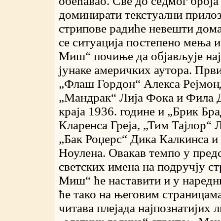
обећавао. Све до седмог броја
доминирати текстуални прилоз
стрипове радиће невешти дома
се ситуација постепено мења 
Миш“ почиње да објављује на
јунаке америчких аутора. Први
„Флаш Гордон“ Алекса Рејмонд
„Мандрак“ Лија Фока и Фила Д
краја 1936. године и „Брик Бр
Кларенса Греја, „Тим Тајлор“ Л
„Бак Роџерс“ Дика Калкинса и
Ноулена. Овакав темпо у пре
светских имена на подручју с
Миш“ ће наставити и у наредн
ће тако на његовим страницам
читава плејада најпознатијих л