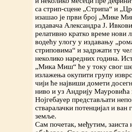
и неколико месеци пре дефини
са стрип-сцене „Стрипа“ и „Ц
изашао је први број „Мике Ми
издавача Александра Ј. Ивкови
релативно кратко време нови л
водећу улогу у издавању „ром
стриповима“ и задржати ту че
неколико наредних година. Ис
„Мика Миш“ ће у току свог ш
излажења окупити групу изврс
чији ће највиши домети досег
ниво и уз Андрију Мауровића 
Нојгебауер представљати неп
стваралачки потенцијал и ван 
земље.
Сам почетак, међутим, заиста 