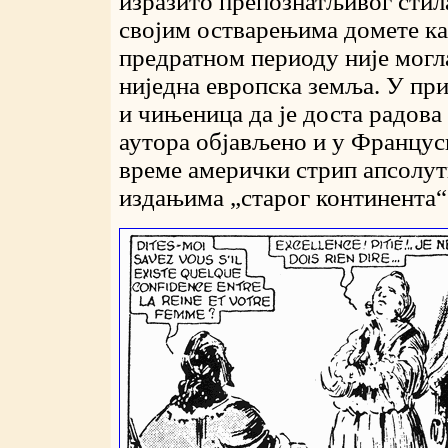
изразито препознатљивог стил
својим остварењима домете ка
предратном периоду није могл
ниједна европска земља. У пр
и чињеница да је доста радова
аутора објављено и у Француско
време амерички стрип апсолу
издањима „старог континента“