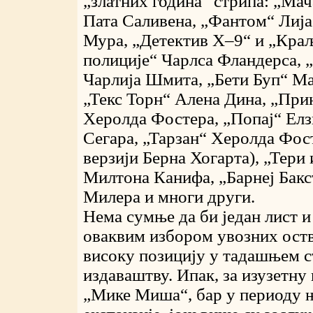
„златних година“ стрипа: „Ма
Пата Саливена, „Фантом“ Лија
Мура, „Детектив X–9“ и „Кра
полиције“ Чарлса Фландерса, 
Чарлија Шмита, „Бети Буп“ Ма
„Текс Торн“ Алена Дина, „При
Херолда Фостера, „Попај“ Елз
Сегара, „Тарзан“ Херолда Фост
верзији Берна Хогарта), „Тери 
Милтона Канифа, „Барнеј Бак
Милера и многи други.
Нема сумње да би један лист и
оваквим избором увозних ост
високу позицију у тадашњем с
издаваштву. Ипак, за изузетну
„Мике Миша“, бар у периоду њ