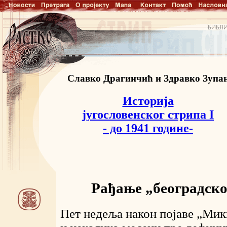
Славко Драгинчић и Здравко Зупа
Историја
југословенског стрипа I
- до 1941 године-
Рађање „београдско
Пет недеља након појаве „Мик