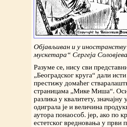
Објављиван и у иностранству
мускетара
“
Сергеја Соловјев
Разуме се, нису сви представн
„Београдског круга“ дали ист
престижу домаћег стваралашт
страницама „Мике Миша“. Ос
разлика у квалитету, значајну 
одиграла је и величина продук
аутора понаособ. јер, ако по 
естетског вредновања у први п