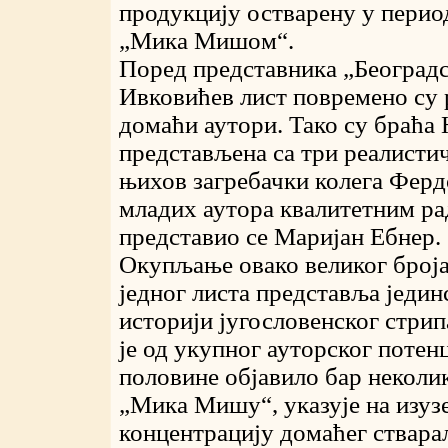
продукцију остварену у перио
„Мика Мишом“.
Поред представника „Београдск
Ивковићев лист повремено су 
домаћи аутори. Тако су браћа 
представљена са три реалистич
њихов загребачки колега Фердо
младих аутора квалитетним р
представио се Маријан Ебнер.
Окупљање овако великог броја
једног листа представља једин
историји југословенског стри
је од укупног ауторског потен
половине објавило бар неколи
„Мика Мишу“, указује на изуз
концентрацију домаћег стварал