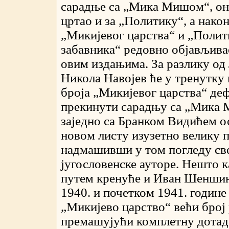
сарадње са „Мика Мишом“, он
цртао и за „Политику“, а нако
„Микијевог царства“ и „Поли
забавника“ редовно објављива
овим издањима. За разлику од
Никола Навојев ће у тренутку 
броја „Микијевог царства“ де
прекинути сарадњу са „Мика
заједно са Бранком Видићем о
новом листу изузетно велику 
надмашивши у том погледу све
југословенске ауторе. Нешто к
путем кренуће и Иван Шеншин,
1940. и почетком 1941. године
„Микијево царство“ већи број 
премашујући комплетну дота