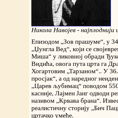
Никола Навојев - најплоднији
Епизодом „Зов прашуме“, у 34.
„Џунгла Вед“, који се својев
Миша“ у ликовној обради Ђуке
Видића, овога пута црта га Д
Хогартовим „Тарзаном“.. У 36.
просјак“, а од наредног неид
„Царев љубимац“ поводом 550.
касније, Лајмен Јанг одводи р
називом „Крвава брана“. Изве
реалистичну сторију „Бич Пац
цртачко умеће.