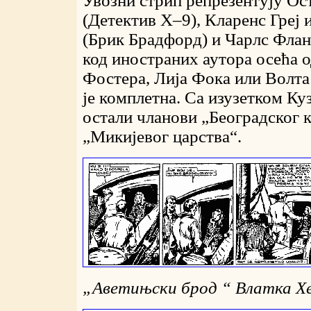
Увозни стрип репрезентују О
(Детектив X–9), Кларенс Греј
(Брик Брадфорд) и Чарлс Флан
код иностраних аутора осећа 
Фостера, Лија Фока или Волта
је комплетна. Са изузетком Ку
остали чланови „Београдског 
„Микијевог царства“.
„
Аветињски брод “ Влатка Х