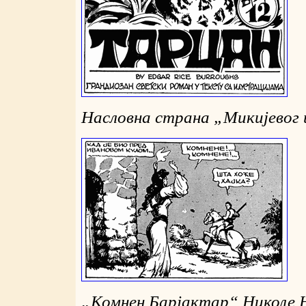
Насловна страна „Микијевог 
„
Комнен Барјактар“ Николе Н