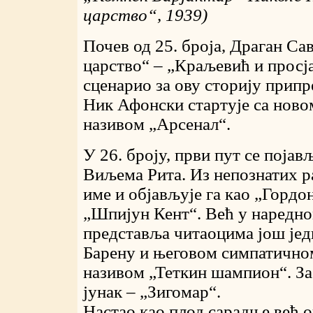
царство“, 1939)
Почев од 25. броја, Драган Са
царство“ – „Краљевић и просј
сценарио за ову сторију прип
Ник Афонски стартује са нов
називом „Арсенал“.
У 26. броју, први пут се поја
Виљема Рита. Из непознатих р
име и објављује га као „Гордон
„Шпијун Кент“. Већ у наредно
представља читаоцима још једн
Барену и његовом симпатичном
називом „Теткин шампион“. За 
јунак – „Зигомар“.
Настао као плод сарадње већ 