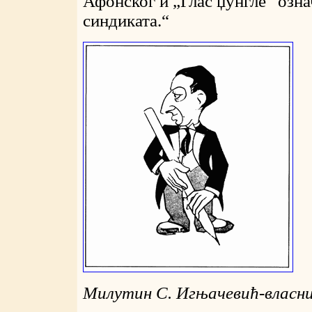
Афонског и „Глас џунгле“ озн
синдиката.“
Милутин С. Игњачевић-власни