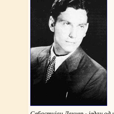
Себастијан Лехнер - један од