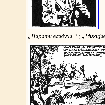
„
Пирати ваздуха “ (
„
Микијев