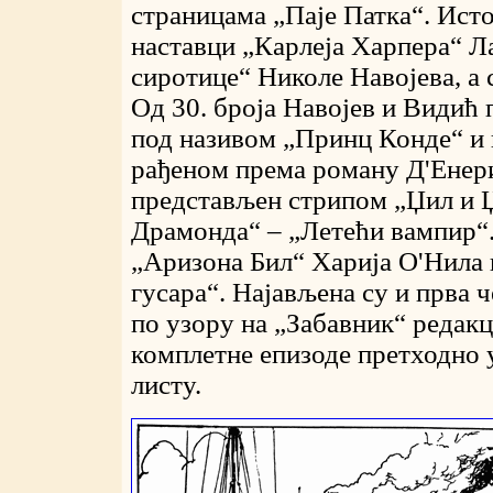
страницама „Паје Патка“. Ист
наставци „Карлеја Харпера“ Ла
сиротице“ Николе Навојева, а 
Од 30. броја Навојев и Видић
под називом „Принц Конде“ и 
рађеном према роману Д'Енериј
представљен стрипом „Џил и Џ
Драмонда“ – „Летећи вампир“.
„Аризона Бил“ Харија О'Нила
гусара“. Најављена су и прва ч
по узору на „Забавник“ редак
комплетне епизоде претходно 
листу.