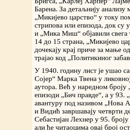
Бригса, „Карлеј Харпер“ Лајме
Барена. За детаљнију анализу м
„Микијево царство“ у току по
стрипова или епизода, док су
и „Мика Миш“ објавили свега 
14 до 15 страна, „Микијево ца
дочекају крај приче за мање о
трајао код „Политикиног заба
У 1940. годину лист је ушао с
Сојер“ Марка Твена у ликовно
аутора. Већ у наредном броју 
епизоди „Бич правде“, а у 93.
авантуру под називом „Нова Ат
и Видић завршавају четврти д
Себастијан Лехнер у 95. број
али ће читаоцима овај број ост