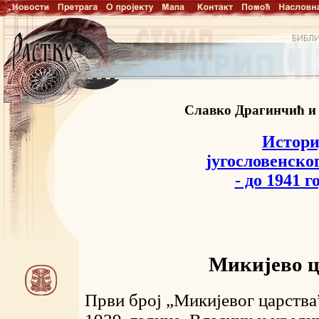
Славко Драгинчић и
Истори
југословенског
- до 1941 г
Микијево ц
Први број „Микијевог царства”