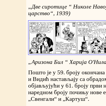
„
Две сиротице “ Николе Наво
царство“, 1939)
„
Аризона Бил “ Харија О'Нила
Пошто је у 59. броју окончана
и Видић настављају са обрадо
објављујући у 61. броју први 
наредном броју почињу нове е
„Свенгали“ и „Картуш“.