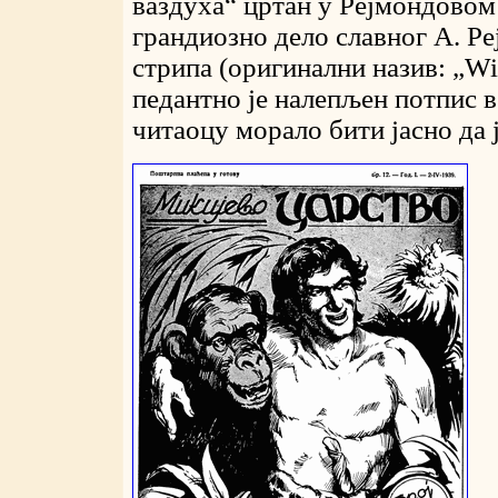
ваздуха“ цртан у Рејмондовом 
грандиозно дело славног А. Ре
стрипа (оригинални назив: „Will
педантно је налепљен потпис в
читаоцу морало бити јасно да ј