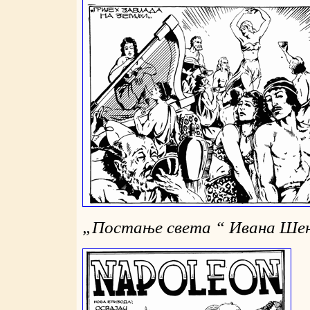
„
Постање света “ Ивана Ше