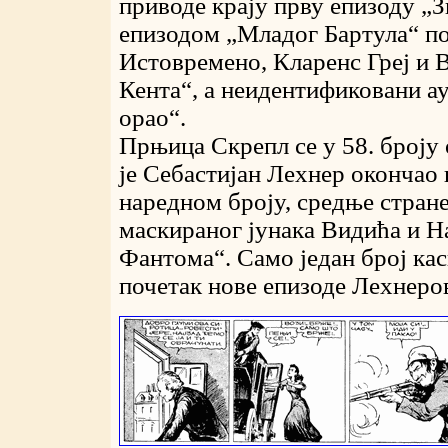
приводе крају прву епизоду „
епизодом „Младог Бартула“ под
Истовремено, Кларенс Греј и
Кента“, а неидентификовани а
орао“.
Прњица Скрепл се у 58. броју 
је Себастијан Лехнер окончао 
наредном броју, средње стран
маскираног јунака Видића и Н
Фантома“. Само један број ка
почетак нове епизоде Лехнеро