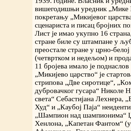
1939. године. Власник и уредн
вишегодишњи уредник „Мике М
покретању „Микијевог царства“
сценариста и писац бројних п
Лист је имао укупно 16 стран
стране биле су штампане у љуби
преостале стране у црно-белој
(четвртком и недељом) и прода
11 бројева имало је поднаслов
„Микијево царство“ је старто
стрипова „Две сиротице“, „Ко
дубровачког гусара“ Николе Н
света“ Себастијана Лехнера, 
Худ“ и „Каубој Паја“ неидент
„Шампион над шампионима“ Џ
Хенлона, „Капетан Фантом“ (у