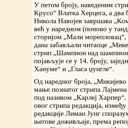
У петом броју, наведеним стр
Крусо“ Влатка Херцега, а два 
Никола Навојев завршава „Комн
већ у наредном (поново у тан
сторијом „Мали морепловац“, 
дана забављали читаоце „Мике
стрип „Шампион над шампион
појављује се у 14. броју, зај
Хануме“ и „Гласа џунгле“.
Од наредног броја, „Микијево
мање познатог стрипа Лајмена 
под називом „Карлеј Харпер“.
овог стрипа редакција, између 
редакције Лиман Јунг споразум
његове доживљаје, према репо