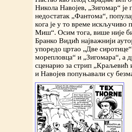
Никола Навојев, „Зигомар“ је 
недостатак „Фантома“, популар
кога је у то време искључиво
Миш“. Осим тога, више није б
Бранко Видић најважнији аутор
упоредо цртао „Две сиротице“
морепловца“ и „Зигомара“, а д
сценарио за стрип „Краљевић 
и Навојев попуњавали су безм