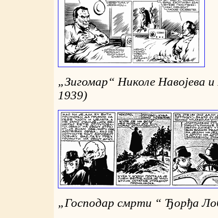
„
Зигомар“ Николе Навојева и
1939)
„
Господар смрти “ Ђорђа Ло