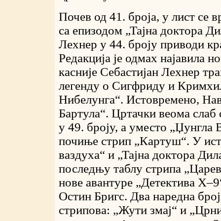
Почев од 41. броја, у лист се
са епизодом „Тајна доктора Д
Лехнер у 44. броју приводи кр
Редакција је одмах најавила но
касније Себастијан Лехнер тр
легенду о Сигфриду и Кримхил
Нибелунга“. Истовремено, Нав
Бартула“. Цртачки веома слаб
у 49. броју, а уместо „Џунгла 
почиње стрип „Картуш“. У ист
ваздуха“ и „Тајна доктора Дила
последњу таблу стрипа „Царев
нове авантуре „Детектива X–9
Остин Бригс. Два наредна бро
стрипова: „Жути змај“ и „Црни