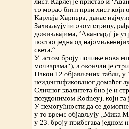
лист. Карлеј је пристао и ‘Ава
то морао бити први лист који 
Карлеја Харпера, данас најчув
Захваљујући овом стрипу, рађ
доживљајима, ‘Авангард' је ут
постао једна од најомиљенији
света.“
У истом броју почиње нова еп
мочварама“), а окончан је стр
Након 12 објављених табли, у 
неидентификованог домаћег а
Сличног квалитета био је и ст
псеудонимом Rodney), који га 
У немогућности да се домогне
у то време објављују „Мика М
у 23. броју прибегава једном 