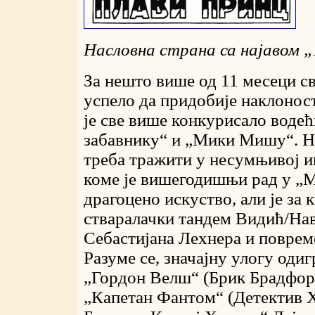
Насловна страна са најавом
„
За нешто више од 11 месеци св
успело да придобије наклоност
је све више конкурисало воде
забавнику“ и „Мики Мишу“. Не
треба тражити у несумњивој 
коме је вишегодишњи рад у „
драгоцено искуство, али је за
стваралачки тандем Видић/Нав
Себастијана Лехнера и повре
Разуме се, значајну улогу оди
„Гордон Велш“ (Брик Брадфорд
„Капетан Фантом“ (Детектив X