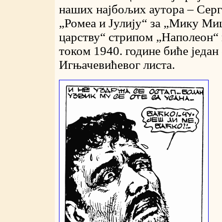
наших најбољих аутора – Серг
„Ромеа и Јулију“ за „Мику Ми
царству“ стрипом „Наполеон“ 
током 1940. године биће један
Игњачевићевог листа.