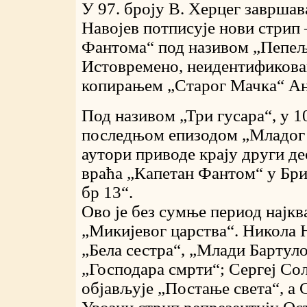
У 97. броју В. Херцег завршав
Навојев потписује нови стрип 
Фантома“ под називом „Пепељуг
Истовремено, неидентификова
копирањем „Старог Мачка“ Ан
Под називом „Три гусара“, у 1
последњом епизодом „Младог Б
аутори приводе крају други де
враћа „Капетан Фантом“ у Бри
бр 13“.
Ово је без сумње период најкв
„Микијевог царства“. Никола Н
„Бела сестра“, „Млади Бартул
„Господара смрти“; Сергеј С
објављује „Постање света“, а 