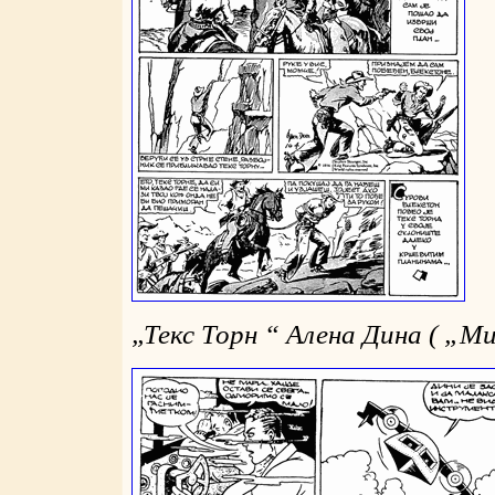
„
Текс Торн “ Алена Дина (
„
Ми