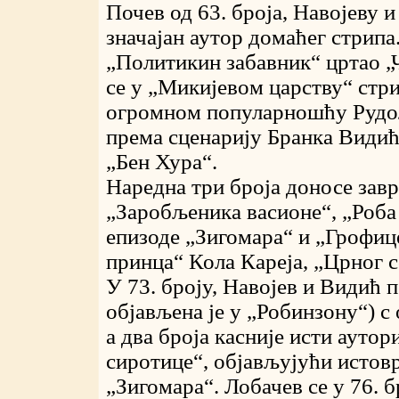
Почев од 63. броја, Навојеву 
значајан аутор домаћег стрипа.
„Политикин забавник“ цртао „Ч
се у „Микијевом царству“ стр
огромном популарношћу Рудолф
према сценарију Бранка Видић
„Бен Хура“.
Наредна три броја доносе зав
„Заробљеника васионе“, „Роба 
епизоде „Зигомара“ и „Грофице
принца“ Кола Кареја, „Црног с
У 73. броју, Навојев и Видић 
објављена је у „Робинзону“) с
а два броја касније исти аутор
сиротице“, објављујући истов
„Зигомара“. Лобачев се у 76. 