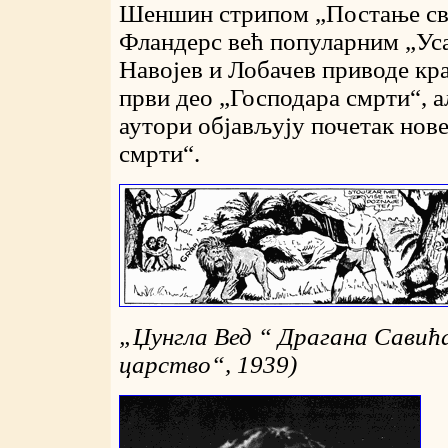
Шеншин стрипом „Постање свет
Фландерс већ популарним „Уса
Навојев и Лобачев приводе кр
први део „Господара смрти“, а
аутори објављују почетак нове
смрти“.
„
Џунгла Вед “ Драгана Савић
царство“, 1939)