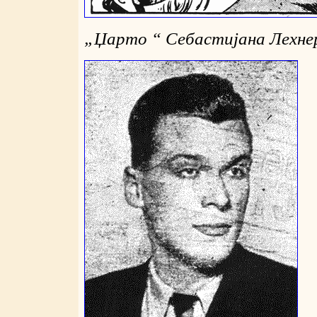
„
Џарто “ Себастијана Лехне