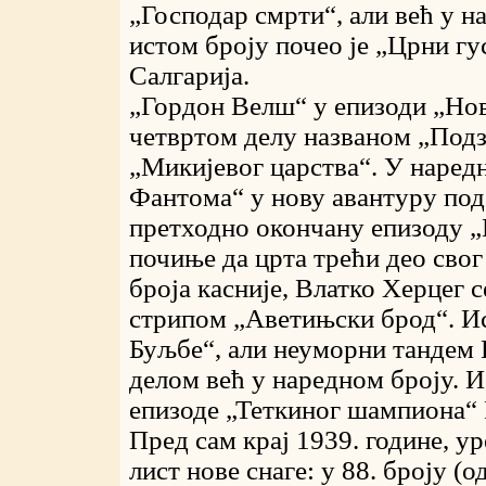
„Господар смрти“, али већ у 
истом броју почео је „Црни г
Салгарија.
„Гордон Велш“ у епизоди „Нов
четвртом делу названом „Подз
„Микијевог царства“. У наред
Фантома“ у нову авантуру по
претходно окончану епизоду „
почиње да црта трећи део свог
броја касније, Влатко Херцег с
стрипом „Аветињски брод“. Ис
Буљбе“, али неуморни тандем 
делом већ у наредном броју. И
епизоде „Теткиног шампиона“ Р
Пред сам крај 1939. године, 
лист нове снаге: у 88. броју (о