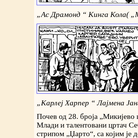
„
Ас Драмонд “ Кинга Кола(
„
„
Карлеј Харпер “ Лајмена Јан
Почев од 28. броја „Микијево 
Млади и талентовани цртач Себ
стрипом „Џарто“, са којим је 