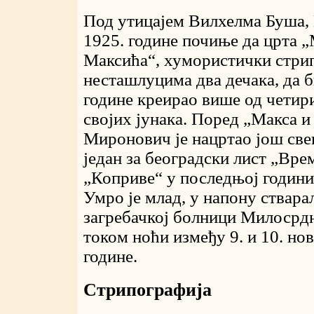
Под утицајем Вилхелма Буша,
1925. године почиње да црта „
Максића
“, хумористички стри
несташлуцима два дечака, да б
године креирао више од четир
својих јунака. Поред „Макса 
Миронович
је нацртао још све
један за београдски лист „Врем
„Коприве“ у последњој години
Умро је млад, у напону стварал
загребачкој болници Милосрдн
током ноћи између 9. и 10. но
године.
Стрипографија