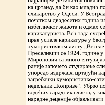
најранијем детињству показива
ка цртању, да би као младић п
сликарство у Одеси. У Београд
почетком двадесетих година и
избегличког живота и одмах се
карикатуриста. Већ тада суср
прве успеле карикатуре у бео
хумористичком листу „Веселе 
Преселивши се 1924. године у 
Миронович
са много ентузија
раније започето студирање сли
упоредо издржава цртајући ка
загребачки
хумористичко-сат
недељник „Коприве“. Убрзо пос
водећих сарадника листа, у ко
наредне деценије објављивати