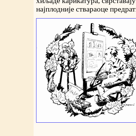
хиљаде карикатура, сврставају
најплодније ствараоце предрат