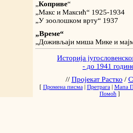
„
Коприве
“
„Макс и Максић“
1925-1934
„У зоолошком врту“
1937
„Време“
„Доживљаји миша Мике и мај
Историја југословенског
- до 1941 годин
//
Пројекат Растко
/
С
[
Промена писма
|
Претрага
|
Мапа П
Помоћ
]