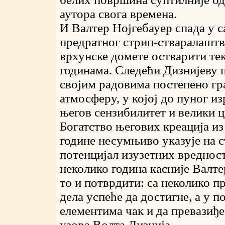
аутора свога времена.
И Валтер Нојгебауер спада у с
предратног стрип-стваралаштва
врхунске домете остварити те
годинама. Следећи Дизнијеву 
својим радовима постепено гр
атмосферу, у којој до пуног и
његов сензибилитет и велики ц
Богатство његових креација из
године несумњиво указује на 
потенцијал изузетних вреднос
неколико година касније Валте
то и потврдити: са неколико п
дела успеће да достигне, а у 
елементима чак и да превазиђе
узора Волта Дизнија.