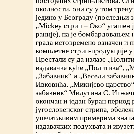
постојећих стрип-листова. Ст
околности, они су у том трену
једино у Београду (последњи з
„Mickey стрип – Око“ угашен ј
раније), па је бомбардовањем 
града истовремено означен и 
комплетне стрип-продукције у
Престали су да излазе „Полит
издавачке куће „Политика“, 
„Забавник“ и „Весели забавник
Ивковића, „Микијево царство“
забавник“ Милутина С. Игњаче
окончан и један буран период 
југословенског стрипа, обележ
упечатљивим примерима знача
издавачких подухвата и изузет