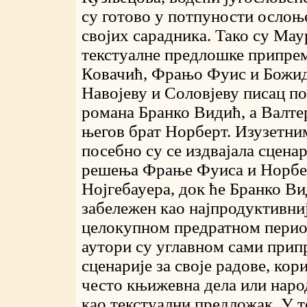
су готово у потпуности ослоњ
својих сарадника. Тако су Ма
текстуалне предлошке припре
Ковачић, Фрањо Фуис и Божи
Навојеву и Соловјеву писац п
романа Бранко Видић, а Валте
његов брат Норберт. Изузетни
посебно су се издвајала сцена
решења Фрање Фуиса и Норбе
Нојгебауера, док ће Бранко Ви
забележен као најпродуктивни
целокупном предратном перио
аутори су углавном сами прип
сценарије за своје радове, кор
често књижевна дела или наро
као текстуални предложак. У 