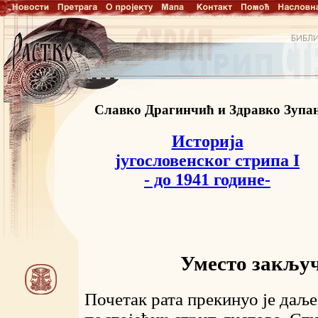
Славко Драгинчић и Здравко Зупа
Историја
југословенског стрипа I
- до 1941 године-
Уместо закљу
Почетак рата прекинуо је даљ