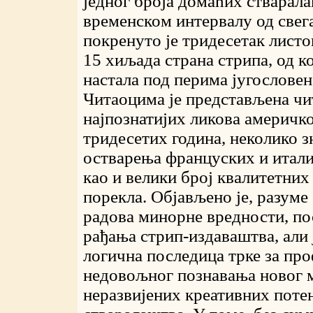
једног броја домаћих стварала
временском интервалу од свег
покренуто је тридесетак листо
15 хиљада страна стрипа, од ко
настала под перима југословен
Читаоцима је представљена чи
најпознатијих ликова америчк
тридесетих година, неколико з
остварења француских и итали
као и велики број квалитетних
порекла. Објављено је, разуме 
радова минорне вредности, по
рађања стрип-издаваштва, али 
логична последица трке за пр
недовољног познавања новог м
неразвијених креативних поте