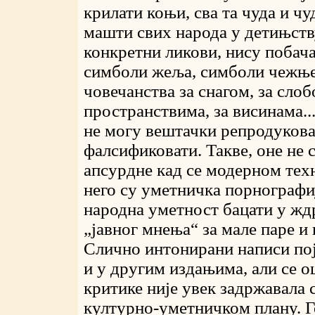
крилати коњи, сва та чуда и ч
машти свих народа у детињств
конкретни ликови, нису побача
симболи жеља, симболи чежње
човечанства за снагом, за слоб
пространствима, за висинама...
не могу вештачки репродукова
фалсификовати. Такве, оне не 
апсурдне кад се модерном тех
него су уметничка порнографиј
народна уметност бацати у жд
„јавног мнења“ за мале паре и 
Слично интонирани написи пој
и у другим издањима, али се 
критике није увек задржавала 
културно-уметничком плану. Г