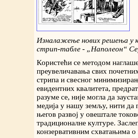
Изналажење нових решења у 
стрип-табле -
„
Наполеон
“
Се
Користећи се методом наглаш
преувеличавања свих почетни
стрипа и свесног минимизира
евидентних квалитета, предрат
разуме се, није могла да зауст
медија у нашу земљу, нити да
његов развој у овештале токов
традиционалне културе. Засле
конзервативним схватањима о