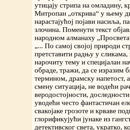
утицају стрипа на омладину, 
Митропан „открива“ у њему д
нарастајућој појави насиља, па
злочина. Поменути текст објав
народном алманаху „Просвета“
„... По самој својој природи с
претставити радњу у сликама, 
нарочиту тему и специјалан н
обраде, тражи, да се изразим 
термином, драмску напетост, а
смену ситуација, не водећи ра
веродостојности, доследности
уводећи често фантастичан еле
свакојаке грозоте и крваве под
глорификујући јунаке из гангс
детективског света, укратко, к