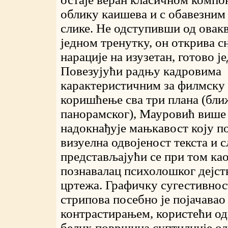
облику каишева и с обавезним
слике. Не одступивши од овакв
једном тренутку, он открива с
нарације на изузетан, готово ј
Повезујући радњу кадровима
карактеристичним за филмску 
коришћење сва три плана (ближ
панорамског), Мауровић више
надокнађује мањкавост коју п
визуелна одвојеност текста и с
представљајући се при том ка
познавалац психолошког дејст
цртежа. Графичку сугестивнос
стрипова посебно је појачавао
контрастирањем, користећи од
белих површина суптилније од