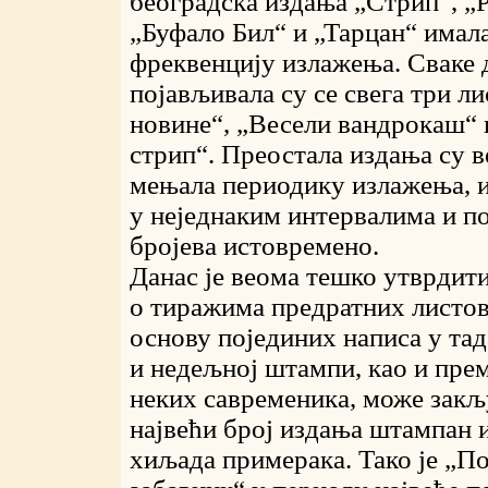
београдска издања „Стрип“, „
„Буфало Бил“ и „Тарцан“ имал
фреквенцију излажења. Сваке 
појављивала су се свега три л
новине“, „Весели вандрокаш“ 
стрип“. Преостала издања су 
мењала периодику излажења, и
у неједнаким интервалима и п
бројева истовремено.
Данас је веома тешко утврдити
о тиражима предратних листова
основу појединих написа у та
и недељној штампи, као и пре
неких савременика, може закљ
највећи број издања штампан 
хиљада примерака. Тако је „П