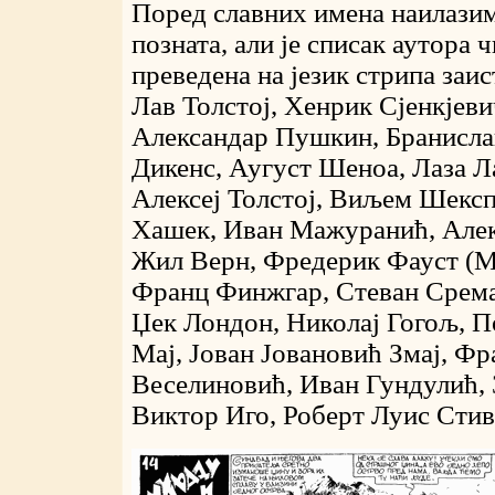
Поред славних имена наилазим
позната, али је списак аутора ч
преведена на језик стрипа заи
Лав Толстој, Хенрик Сјенкјеви
Александар Пушкин, Бранисла
Дикенс, Аугуст Шеноа, Лаза Л
Алексеј Толстој, Виљем Шексп
Хашек, Иван Мажуранић, Алек
Жил Верн, Фредерик Фауст (М
Франц Финжгар, Стеван Срема
Џек Лондон, Николај Гогољ, П
Мај, Јован Јовановић Змај, Фр
Веселиновић, Иван Гундулић, З
Виктор Иго, Роберт Луис Стив