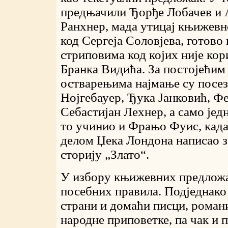
предњачили Ђорђе Лобачев и 
Ранхнер, мада утицај књижевн
код Сергеја Соловјева, готово
стриповима код којих није кор
Бранка Видића. За постојећим
остварењима најмање су посез
Нојгебауер, Ђука Јанковић, Ф
Себастијан Лехнер, а само јед
то учинио и Фрањо Фуис, када
делом Џека Лондона написао 
сторију „Злато“.
У избору књижевних предложа
посебних правила. Подједнако
страни и домаћи писци, романи
народне приповетке, па чак и 