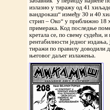
забавник“ у периоду највеће 
излазио у тиражу од 41 хиљад
вандрокаш“ између 30 и 40 хи
стрип – Око“ у приближно 18
примерака. Код последње поме
кретала се, по свему судећи, и
рентабилности једног издања, 
тиражи по правилу доводили д
његовог даљег излажења.