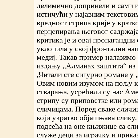
делимично допринели и сами и
истичући у најавним текстовим
вредност стрипа крије у кратк
перцепирања његовог садржаја.
критика је и овај пропагандни
уклопила у свој фронтални нап
медиј. Такав пример налазимо
издању „Алманах заштита“ из 
„Читали сте сигурно романе у 
Овим новим изумом на пољу 
стварања, усрећили су нас Ам
стрипу су приповетке или ром
сличицама. Поред сваке сличиц
који укратко објашњава слику.
подсећа на оне књижице са сли
служе деци за играчку и прика