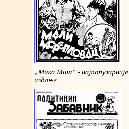
„
Мика Миш
“
- најпопуларниј
издање