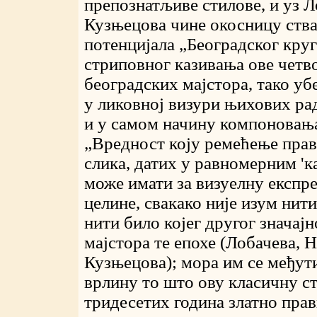
препознатљиве стилове, и уз Л
Кузњецова чине окосницу ства
потенцијала „Београдског кру
стриповног казивања ове четв
београдских мајстора, тако у
у ликовној визури њихових рад
и у самом начину компоновања
„Вредност коју ремећење прав
слика, датих у равномерним 'к
може имати за визуелну експре
целине, свакако није изум нити
нити било којег другог значај
мајстора те епохе (Лобачева, Н
Кузњецова); мора им се међут
врлину то што ову класичну стр
тридесетих година златно прав