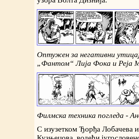
Оптужен за негативни утицај
„Фантом“ Лија Фока и Реја 
Филмска техника погледа - А
С изузетком Ђорђа Лобачева и
Кузњецова, водећи југословен