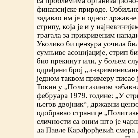
са проблемима организационо-
финансијске природе. Озбиљн
задавао им је и однос државне
стрипу, која је и у најневиниј
трагала за прикривеним напади
Уколико би цензура уочила би
сумњиве асоцијације, стрип би
био прекинут или, у бољем слу
одређени број „инкриминисани
једном таквом примеру писао 
Токин у „Политикином забавни
фебруара 1979. године: „У ст
његов двојник“, државни цензор
одобравао странице „Политике
сличности са оним што је чарш
да Павле Карађорђевић смера 