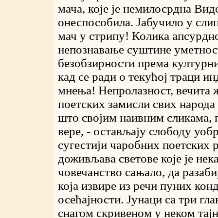
мача, које је немилосрдна Вид
онеспособила. Јабучило у сли
мач у стрипу! Колика апсурдно
непознавање суштине уметност
безобзирности према културн
кад се ради о текућој траци ин
мнења! Непролазност, вечита 
поетских замисли свих народа 
што својим наивним сликама, 
вере, - остављају слободу уоб
сугестији чаробних поетских 
доживљава светове које је нек
човечанство сањало, да разаб
која извире из речи пуних кон
осећајности. Јунаци са три гла
снагом скривеном у неком тај