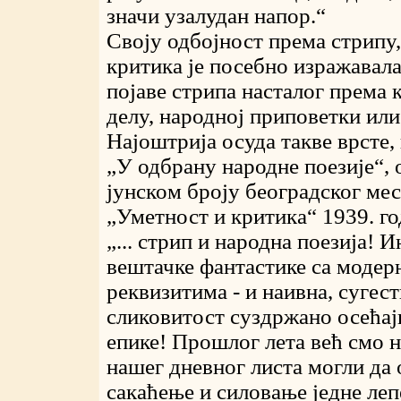
значи узалудан напор.“
Своју одбојност према стрипу
критика је посебно изражавала
појаве стрипа насталог према
делу, народној приповетки или
Најоштрија осуда такве врсте,
„У одбрану народне поезије“, 
јунском броју београдског ме
„Уметност и критика“ 1939. го
„... стрип и народна поезија! 
вештачке фантастике са модер
реквизитима - и наивна, сугес
сликовитост суздржано осећај
епике! Прошлог лета већ смо 
нашег дневног листа могли да
сакаћење и силовање једне леп