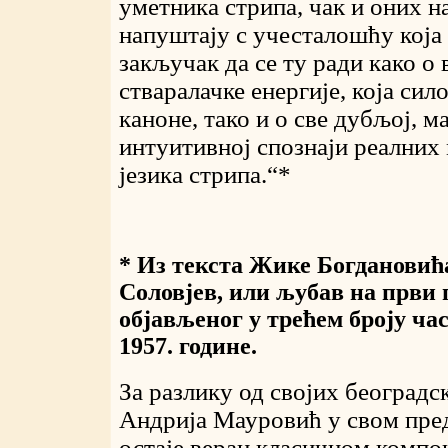
уметника стрипа, чак и оних н
напуштају с учесталошћу која 
закључак да се ту ради како о
стваралачке енергије, која сил
каноне, тако и о све дубљој, м
интуитивној спознаји реалних
језика стрипа.“*
* Из текста Жике Богдановић
Соловјев, или љубав на први 
објављеног у трећем броју ча
1957. године.
За разлику од својих београдс
Андрија Мауровић у свом пре
остаје веран класичном компо