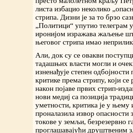
престо малолетном краљу Петр
листа избацио неколико „опас
стрипа. Дизни је за то брзо сазн
„Политици“ упутио телеграм у
иронијом изражава жаљење што
његовог стрипа имао неприлик
Али, док су се овакви поступц
тадашњих власти могли и очек
изненађује степен одбојности 
критике према стрипу, који се 
након појаве првих стрип-изд
нови медиј са позиција тради
уметности, критика је у њему
проналазила извор опасности 
токове у земљи, безрезервно г
проглашавајући друштвеним з