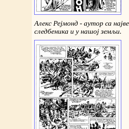
Алекс Рејмонд - аутор са најв
следбеника и у нашој земљи.