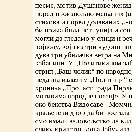
песме, мотив Душанове женид
поред произвољно мењаних (а
стихова и поред додаваних „но
би прича била потпунија и сен
могли да гледамо у слици и ре
војводу, који из три чудовишн
дува три убилачка ветра на М
кабаници. У „Политикином заб
стрип „Баш-челик“ по народној
недавна излази у „Политици“ 
хроника „Пропаст града Пирл
мотивима народне поезије. У 
око бекства Видосаве - Момчи
краљевски двор да би постала
смо имали задовољство да ви
слику крилатог коња Јабучила