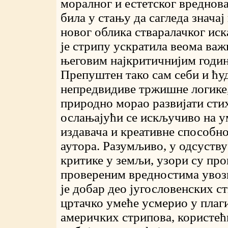
моралног и естетског вреднова
била у стању да сагледа значај
новог облика стваралачког ис
је стрипу ускратила веома ва
његовим најкритичнијим годин
Препуштен тако сам себи и ћу
непредвидиве тржишне логике,
природно морао развијати стих
ослањајући се искључиво на 
издавача и креативне способн
аутора. Разумљиво, у одсуств
критике у земљи, узори су про
провереним вредностима увозн
је добар део југословенских ст
цртачко умеће усмерио у плаг
америчких стрипова, користећ