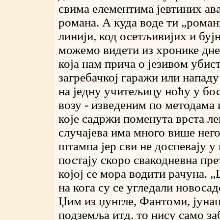
свима елементима јевтиних ав
романа. А куда воде ти „роман
линији, код осетљивијих и буј
можемо видети из хронике дне
која нам прича о језивом убис
загребачкој гаражи или напад
на једну учитељицу ноћу у бо
возу - изведеним по методама
које садржи поменута врста ле
случајева има много више него
штампа јер сви не доспевају у
постају скоро свакодневна прет
којој се мора водити рачуна. 
на кога су се угледали новоса
Џим из џунгле, Фантоми, јуна
подземља итд. то нису само за