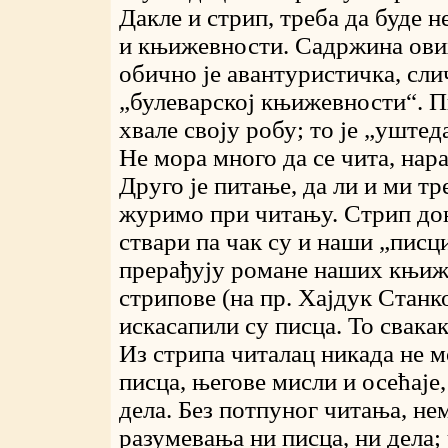
Дакле и стрип, треба да буде 
и књижевности. Садржина ови
обично је авантуристичка, сли
„булеварској књижевности“. П
хвале своју робу; то је „уштед
Не мора много да се чита, нар
Друго је питање, да ли и ми тр
журимо при читању. Стрип до
ствари па чак су и наши „писц
прерађују романе наших књиж
стрипове (на пр. Хајдук Станк
искасапили су писца. То свакак
Из стрипа читалац никада не 
писца, његове мисли и осећаје
дела. Без потпуног читања, не
разумевања ни писца, ни дела;