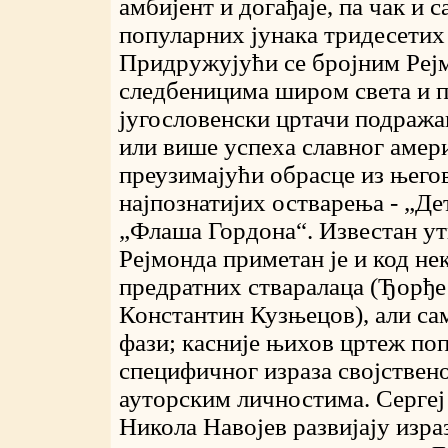
амбијент и догађаје, па чак и 
популарних јунака тридесетих
Придружујући се бројним Ре
следбеницима широм света и 
југословенски цртачи подража
или више успеха славног амери
преузимајући обрасце из њего
најпознатијих остварења - „Де
„Флаша Гордона“. Известан ут
Рејмонда приметан је и код не
предратних стваралаца (Ђорђе
Константин Кузњецов), али са
фази; касније њихов цртеж по
специфичног израза својствен
ауторским личностима. Сергеј
Никола Навојев развијају изра