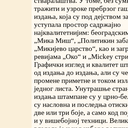
стваралаштва. У томе, без сум
тражити и узроке пребрзог га
издања, која су под дејством 
уступала простор садржајно
најквалитетнијим: београдски
„Мика Миш“, „Политикин заба
„Микијево царство“, као и за
ревијама „Око“ и „Mickey стри
Графички изглед и квалитет шт
од издања до издања, али су ч
промене приметне и током из
једног листа. Унутрашње стра
издања штампане су у црно-бе
су насловна и последња отиски
две или три боје, а само код п
и у вишебојној техници. Вели