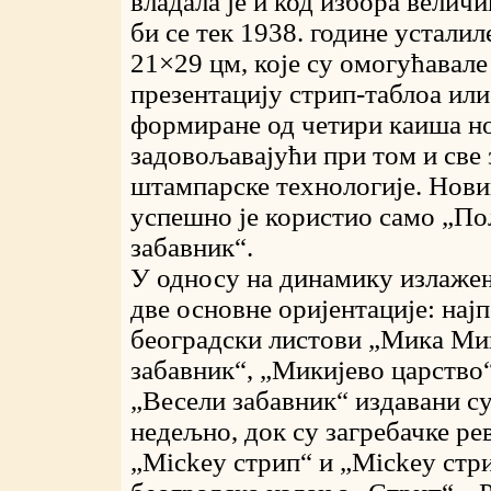
владала је и код избора величи
би се тек 1938. године усталил
21×29 цм, које су омогућавал
презентацију стрип-таблоа или
формиране од четири каиша но
задовољавајући при том и све 
штампарске технологије. Нов
успешно је користио само „П
забавник“.
У односу на динамику излажењ
две основне оријентације: нај
београдски листови „Мика Ми
забавник“, „Микијево царство“
„Весели забавник“ издавани су
недељно, док су загребачке ре
„Mickey стрип“ и „Mickey стри