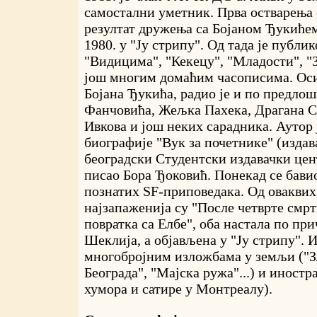
самостални уметник. Прва остварења 
резултат дружења са Бојаном Ђукићем
1980. у "Ју стрипу". Од тада је публи
"Видицима", "Кекецу", "Младости", "З
још многим домаћим часописима. Ос
Бојана Ђукића, радио је и по предл
Фанчовића, Жељка Пахека, Драгана С
Ивкова и још неких сарадника. Аутор 
биографије "Вук за почетнике" (издава
београдски Студентски издавачки цента
писао Бора Ђоковић. Понекад се бави
познатих SF-приповедака. Од оваквих
најзапаженија су "После четврте смр
повратка са Елбе", оба настала по пр
Шеклија, а објављена у "Ју стрипу". И
многобројним изложбама у земљи ("З
Београда", "Мајска ружа"...) и иност
хумора и сатире у Монтреалу).