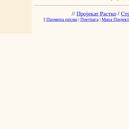
//
Пројекат Растко
/
Ст
[
Промена писма
|
Претрага
|
Мапа Пројект