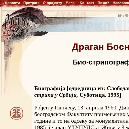
Драган Бос
Био-стрипограф
Биографија [одредница из: Слобод
стрипа у Србији,
Суботица, 1995]
Рођен у Панчеву, 13. априла 1960. Ди
београдском Факултету примењених у
године и то на одсеку за монументалн
1985. је члан УЛУПУДС-а. Живи у Зе