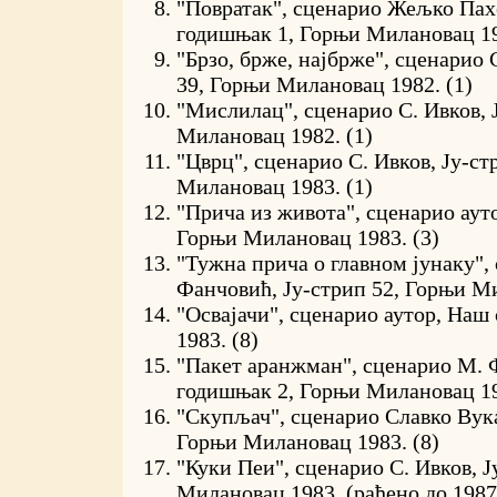
"Повратак", сценарио Жељко Пах
годишњак 1, Горњи Милановац 19
"Брзо, брже, најбрже", сценарио 
39, Горњи Милановац 1982. (1)
"Мислилац", сценарио С. Ивков, 
Милановац 1982. (1)
"Цврц", сценарио С. Ивков, Ју-ст
Милановац 1983. (1)
"Прича из живота", сценарио ауто
Горњи Милановац 1983. (3)
"Тужна прича о главном јунаку",
Фанчовић, Ју-стрип 52, Горњи Ми
"Освајачи", сценарио аутор, Наш 
1983. (8)
"Пакет аранжман", сценарио М. 
годишњак 2, Горњи Милановац 19
"Скупљач", сценарио Славко Вука
Горњи Милановац 1983. (8)
"Куки Пеи", сценарио С. Ивков, Ј
Милановац 1983. (рађено до 1987.