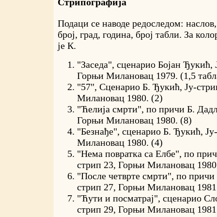
Стрипографија
Подаци се наводе редоследом: наслов,
број, град, година, број табли. За кол
је К.
"Заседа", сценарио Бојан Ђукић, 
Горњи Милановац 1979. (1,5 табл
"57", Сценарио Б. Ђукић, Ју-стри
Милановац 1980. (2)
"Ћелија смрти", по причи Б. Дадл
Горњи Милановац 1980. (8)
"Безнађе", сценарио Б. Ђукић, Ју
Милановац 1980. (4)
"Нема повратка са Елбе", по прич
стрип 23, Горњи Милановац 1980.
"После четврте смрти", по причи 
стрип 27, Горњи Милановац 1981.
"Ћути и посматрај", сценарио Сл
стрип 29, Горњи Милановац 1981.