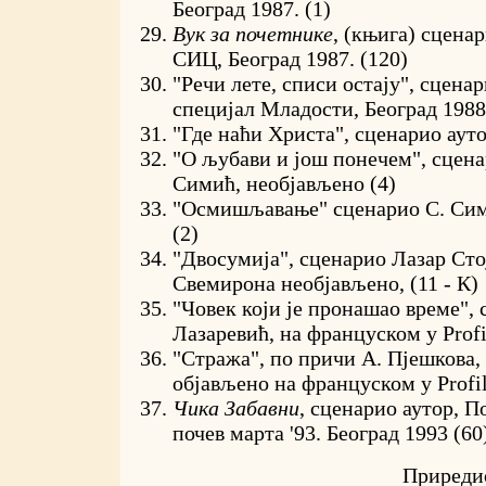
Београд 1987. (1)
Вук за почетнике
, (књига) сцена
СИЦ, Београд 1987. (120)
"Речи лете, списи остају", сцена
специјал Младости, Београд 1988.
"Где наћи Христа", сценарио ауто
"О љубави и још понечем", сцен
Симић, необјављено (4)
"Осмишљавање" сценарио С. Сим
(2)
"Двосумија", сценарио Лазар Сто
Свемирона необјављено, (11 - К)
"Човек који је пронашао време",
Лазаревић, на француском у Profil
"Стража", по причи А. Пјешкова, 
објављено на француском у Profil
Чика Забавни
, сценарио аутор, 
почев марта '93. Београд 1993 (60
Приреди