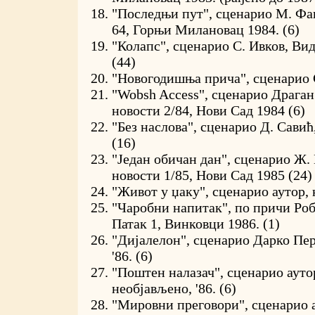
"Последњи пут", сценарио М. Фа
64, Горњи Милановац 1984. (6)
"Колапс", сценарио С. Ивков, Вид
(44)
"Новогодишња прича", сценарио С
"Wobsh Access", сценарио Драган
новости 2/84, Нови Сад 1984 (6)
"Без наслова", сценарио Д. Савић
(16)
"Један обичан дан", сценарио Ж.
новости 1/85, Нови Сад 1985 (24)
"Живот у џаку", сценарио аутор, 
"Чаробни напитак", по причи Ро
Патак 1, Винковци 1986. (1)
"Дијалелон", сценарио Дарко Пер
'86. (6)
"Поштен налазач", сценарио ауто
необјављено, '86. (6)
"Мировни преговори", сценарио а