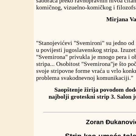
saobraća preko ravnopravnih nivoa čitan
komičnog, vizuelno-komičkog i filozofs
Mirjana Vaj
"Stanojevićevi "Svemironi" su jedno od n
u povijesti jugoslavenskog stripa. Izuze
"Svemirona" privukla je mnogo pera i obla
stripa... Osobitost "Svemirona"je što po
svoje stripovne forme vraća u vrlo konk
problema svakodnevnoj komunikaciji."
Saopštenje žirija povodom dod
najbolji groteskni strip 3. Salon 
Zoran Đukanovi