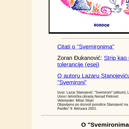
Citati o "Svemironima"
Zoran Đukanović:
Strip kao
tolerancije (esej)
O autoru Lazaru Stanojeviću 
"Svemironi"
Izvor: Lazar Stanojević: "Svemironi" (album), L
Unos i tehnička obrada Nenad Petrović
Vebmaster: Milan Stojić
Objavljeno po dozvoli porodice Stanojević na 
Rastko" 9. februara 2001.
O "Svemironima