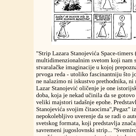
"Strip Lazara Stanojevića Space-timers 
multidimenzionalnim svetom koji nam st
stvaralačke imaginacije u kojoj prepozn
prvoga reda - utoliko fascinantniju što 
ne nalazimo ni iskustvo prethodnika, ni 
Lazar Stanojević oličenje je one istorijs
doba, koja je nekad učinila da se gotovo
veliki majstori tadašnje epohe. Predstav
Stanojevića svojim čitaocima",Pegaz" i
nepokolebljivo uverenje da se radi o au
svetskog formata, koji predstavlja znača
savremeni jugoslovnski strip... "Svemir