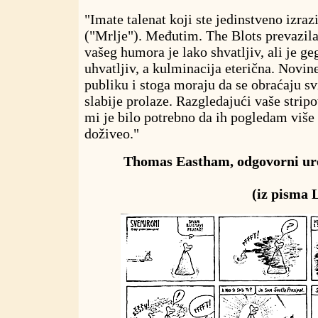
"Imate talenat koji ste jedinstveno izrazi
("Mrlje"). Međutim. The Blots prevazil
vašeg humora je lako shvatljiv, ali je g
uhvatljiv, a kulminacija eterična. Novin
publiku i stoga moraju da se obraćaju s
slabije prolaze. Razgledajući vaše strip
mi je bilo potrebno da ih pogledam više 
doživeo."
Thomas Eastham, odgovorni ur
(iz pisma 