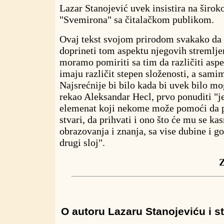
Lazar Stanojević uvek insistira na širo
"Svemirona" sa čitalačkom publikom.
Ovaj tekst svojom prirodom svakako d
doprineti tom aspektu njegovih stremljen
moramo pomiriti sa tim da različiti aspe
imaju različit stepen složenosti, a samim
Najsrećnije bi bilo kada bi uvek bilo mo
rekao Aleksandar Hecl, prvo ponuditi "j
elemenat koji nekome može pomoći da p
stvari, da prihvati i ono što će mu se kas
obrazovanja i znanja, sa vise dubine i g
drugi sloj".
O autoru Lazaru Stanojeviću i s