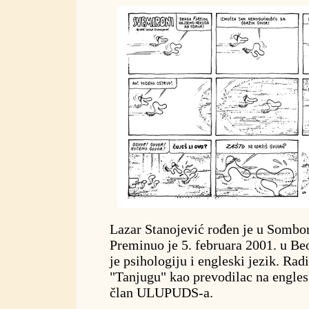
Lazar Stanojević rođen je u Sombo
Preminuo je 5. februara 2001. u Be
je psihologiju i engleski jezik. Ra
"Tanjugu" kao prevodilac na englesk
član ULUPUDS-a.