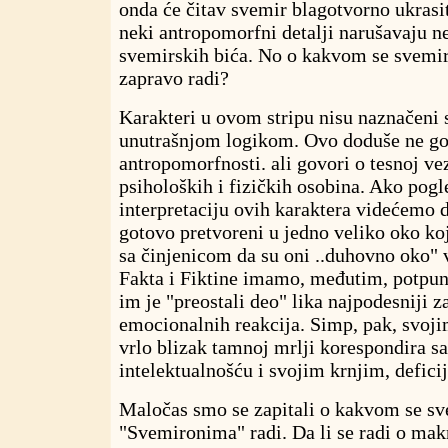
onda će čitav svemir blagotvorno ukras
neki antropomorfni detalji narušavaju n
svemirskih bića. No o kakvom se svemi
zapravo radi?
Karakteri u ovom stripu nisu naznačen
unutrašnjom logikom. Ovo doduše ne go
antropomorfnosti. ali govori o tesnoj ve
psiholoških i fizičkih osobina. Ako pog
interpretaciju ovih karaktera videćemo d
gotovo pretvoreni u jedno veliko oko ko
sa činjenicom da su oni ..duhovno oko"
Fakta i Fiktine imamo, međutim, potpun
im je "preostali deo" lika najpodesniji z
emocionalnih reakcija. Simp, pak, svoji
vrlo blizak tamnoj mrlji korespondira 
intelektualnošću i svojim krnjim, defici
Maločas smo se zapitali o kakvom se sv
"Svemironima" radi. Da li se radi o ma