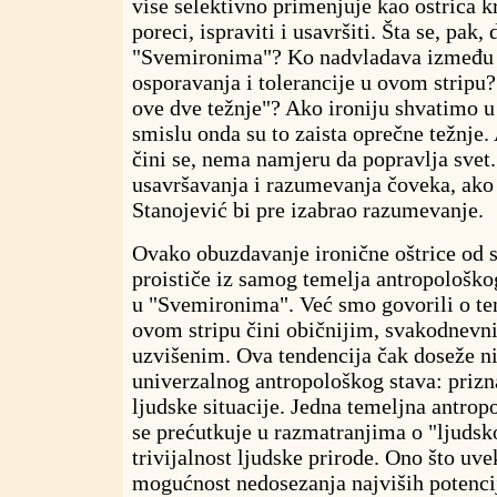
vise selektivno primenjuje kao ostrica k
poreci, ispraviti i usavršiti. Šta se, pak
"Svemironima"? Ko nadvladava između 
osporavanja i tolerancije u ovom stripu?
ove dve težnje"? Ako ironiju shvatimo
smislu onda su to zaista oprečne težnje
čini se, nema namjeru da popravlja svet
usavršavanja i razumevanja čoveka, ako 
Stanojević bi pre izabrao razumevanje.
Ovako obuzdavanje ironične oštrice od s
proističe iz samog temelja antropološko
u "Svemironima". Već smo govorili o ten
ovom stripu čini običnijim, svakodnevni
uzvišenim. Ova tendencija čak doseže n
univerzalnog antropološkog stava: prizn
ljudske situacije. Jedna temeljna antrop
se prećutkuje u razmatranjima o "ljudsko
trivijalnost ljudske prirode. Ono što uv
mogućnost nedosezanja najviših potenci