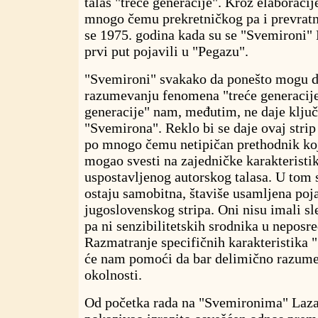
talas "treće generacije". Kroz elaboraci
mnogo čemu prekretničkog pa i prevratn
se 1975. godina kada su se "Svemironi"
prvi put pojavili u "Pegazu".
"Svemironi" svakako da ponešto mogu d
razumevanju fenomena "treće generacije
generacije" nam, međutim, ne daje klju
"Svemirona". Reklo bi se daje ovaj stri
po mnogo čemu netipičan prethodnik koj
mogao svesti na zajedničke karakterist
uspostavljenog autorskog talasa. U tom
ostaju samobitna, štaviše usamljena poj
jugoslovenskog stripa. Oni nisu imali sl
pa ni senzibilitetskih srodnika u neposr
Razmatranje specifičnih karakteristika
će nam pomoći da bar delimično razume
okolnosti.
Od početka rada na "Svemironima" Lazar