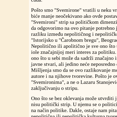
Pošto smo "Svemirone" vratili u neku v
biće manje neočekivano ako ovde postavi
"Svemironi" strip sa političkom dimenz
da odgovorimo na ovo pitanje potrebno 
razliku između nepolitičnog i nepolitič
"Istorijsko u "Čarobnom bregu", Beograd
Nepolitično ili apolitično je sve ono što 
iole značajnijoj meri interes za politiku.
ono što u sebi može da sadrži značajno 
javne stvari, ali jedino neće neposredno
Mišljenja smo da se ovo razlikovanje mo
autore i na njihove tvorevine. Pošto je o
"Svemironima
"
, a ne o Lazaru Stanojev
zaključivanju o stripu.
Ono što se bez oklevanja može utvrditi 
nisu politički strip. U njemu se o politi
na način politike. Dakle, ostaje nam pitan
nepolitična ili nepolitička kulturna tvor