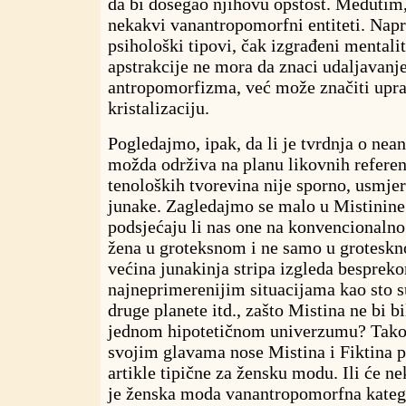
da bi dosegao njihovu opštost. Međutim, 
nekakvi vanantropomorfni entiteti. Napr
psihološki tipovi, čak izgrađeni mentali
apstrakcije ne mora da znaci udaljavanje
antropomorfizma, već može značiti upr
kristalizaciju.
Pogledajmo, ipak, da li je tvrdnja o nea
možda održiva na planu likovnih referen
tenoloških tvorevina nije sporno, usmj
junake. Zagledajmo se malo u Mistinine
podsjećaju li nas one na konvencionalno
žena u groteksnom i ne samo u grotesk
većina junakinja stripa izgleda besprek
najneprimerenijim situacijama kao sto s
druge planete itd., zašto Mistina ne bi 
jednom hipotetičnom univerzumu? Takođ
svojim glavama nose Mistina i Fiktina p
artikle tipične za žensku modu. Ili će ne
je ženska moda vanantropomorfna katego