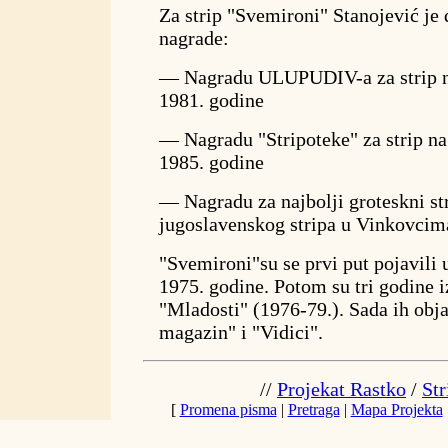
Za strip "Svemironi" Stanojević je 
nagrade:
— Nagradu ULUPUDIV-a za strip n
1981. godine
— Nagradu "Stripoteke" za strip n
1985. godine
— Nagradu za najbolji groteskni st
jugoslavenskog stripa u Vinkovcim
"Svemironi"su se prvi put pojavili
1975. godine. Potom su tri godine iz
"Mladosti" (1976-79.). Sada ih obja
magazin" i "Vidici".
//
Projekat Rastko
/
Str
[
Promena pisma
|
Pretraga
|
Mapa Projekta