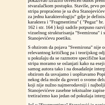
pokazivao izrazito osvešćen odnos pre
stvaralačkom postupku. Staviše, prvo pr
stripa propraćeno je sa dva Stanojeviće
za jednu karakterologiju" gdje je defini
karaktera i "Fragmentima" ( "Pegaz" br. 
162 i str. 164 ) koji sadrže potpuno razv
vizuelnog strukturisanja "Svemirona" i 
Stanojevićevu poetiku.
S obzirom da pojava "Svemirona" nije os
relevantnog kritičkog pa i teorijskog odj
u pokušaju da se razmotre specifične ka
stripa moramo se oslanjati kako na esej
samog autora tako i na dosadašnje interp
obzirom da usvajamo i uopštavamo Popi
nekog dela može da govori o svome delu
koji nije nužno najmerodavniji i najbolji
Stanojevićeve zasebne tekstualne zapis
tretiraćemo kao jedan od pokušaja interp
Još u "Fragmentima" Stanojević je napis