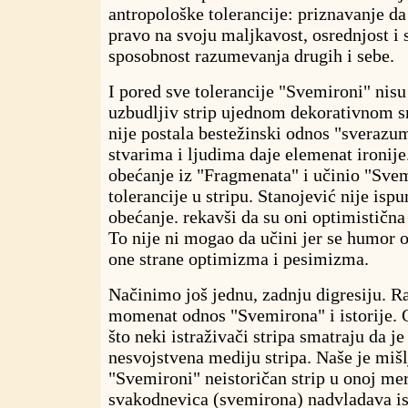
antropološke tolerancije: priznavanje d
pravo na svoju maljkavost, osrednjost i 
sposobnost razumevanja drugih i sebe.
I pored sve tolerancije "Svemironi" nisu
uzbudljiv strip ujednom dekorativnom s
nije postala bestežinski odnos "sverazu
stvarima i ljudima daje elemenat ironije
obećanje iz "Fragmenata" i učinio "Sv
tolerancije u stripu. Stanojević nije isp
obećanje. rekavši da su oni optimistična
To nije ni mogao da učini jer se humor o
one strane optimizma i pesimizma.
Načinimo još jednu, zadnju digresiju. 
momenat odnos "Svemirona" i istorije. 
što neki istraživači stripa smatraju da je
nesvojstvena mediju stripa. Naše je mišl
"Svemironi" neistoričan strip u onoj mer
svakodnevica (svemirona) nadvladava ist