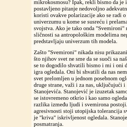
mikrokosmosu? Ipak, rekli bismo da je 
postavljeno pitanje nedovoljno adekvat
koristi ovakve polarizacije ako se radi
univerzumu u kome se susreću i prelama
svojstva. Ako
je tako onda "Svemironi"
sličnosti sa antropološkim modelima ne
predstavljaju univerzum tih modela.
Zašto "Svemironi" nikada nisu prikazani
što njihov svet ne sme da se suoči sa na
se to dogodilo shvatili bismo i mi i oni d
igra ogledala. Oni bi shvatili da nas ne
svet prelomljen u jednom posebnom ogled
druge strane, važi i za nas, uključujući 
Stanojevića. Stanojević je izuzetak samo
se istovremeno otkrio i kao samo ogleda
razlika između ljudi i svemirona postoj
agresivnosti stoji utopijska tolerancija 
je "kriva" iskrivljenost ogledala. Stanoj
posmatranja.