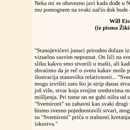
Neka mi se obavezno javi kada dođe u N
mu pomognem na svaki način dok bude 
Will Eis
(iz pisma Žik
"Stanojevićevi junaci prirodno dolaze iz
vizuelno sasvim nepoznat. On liči na sv
sliku kakvu smo stvorili u mašti, ali k
shvatimo da je reč o svetu kakav može p
ilustracija stanovišta relativnosti... "Sv
mogu izvršiti zato što je strip danas stva
još više, stvar koja svojim sredstvima m
mišljenja. Pri tome on ne gubi ništa od 
"Svemironi" su zabavni kao svaki drugi s
bismo svesno pojednostavili stvari, mogl
su "Svemironi" priča o stalnosti kretanj
iskustva."