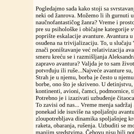
Pogledajmo sada kako stoji sa svrstava
neki od žanrova. Možemo li ih gurnuti u
naučnofantastičog žanra? Vreme i pros
pre su psihološke i običajne kategorije
poprište eskalacije avanture. Avantura u
osuđena na trivijalizaciju. To, u slučaj
znači poništavanje već relativizacija av
smeru kreću se i razmišljanja Aleksandra
zapravo avantura? Valjda je to sam život.
potvrđuju ili ruše...Najveće avanture su,
Strah je u njemu, borba je često u njemu
borbe, ono što je skriveno. U detinjstvu,
kontinenti, avioni, čamci, podmornice, ti
Potrebno je i izazivati uzbuđenje čitao
To zavisi od nas... Vreme menja sadržaj 
ponekad ide isuviše na spoljašnju avantu
zloupotrebljava dinamika spoljašnjeg kr
raketa, obaranja, rušenja. Uzbuditi se mo
manjim sredstvima. Čehovu nisu bili pot