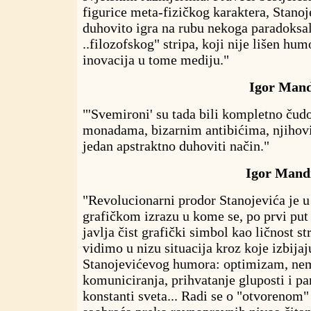
figurice meta-fizičkog karaktera, Stanoj
duhovito igra na rubu nekoga paradoksa
..filozofskog" stripa
,
koji nije lišen humo
inovacija u tome mediju."
Igor Mand
"'Svemironi' su tada bili kompletno čud
monadama, bizarnim antibićima, njihov
jedan apstraktno duhoviti način."
Igor Mandi
"Revolucionarni prodor Stanojevića je 
grafičkom izrazu u kome se, po prvi put 
javlja čist grafički simbol kao ličnost s
vidimo u nizu situacija kroz koje izbijaj
Stanojevićevog humora: optimizam, ne
komuniciranja, prihvatanje gluposti i p
konstanti sveta... Radi se o "otvorenom" 