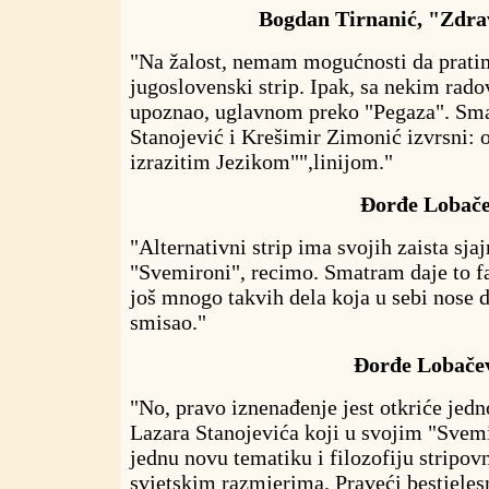
Bogdan Tirnanić, "Zdrav
"Na žalost, nemam mogućnosti da prati
jugoslovenski strip. Ipak, sa nekim rad
upoznao, uglavnom preko "Pegaza". Sma
Stanojević i Krešimir Zimonić izvrsni: o
izrazitim Jezikom"",linijom."
Đorđe Lobačev
"Alternativni strip ima svojih zaista sjaj
"Svemironi", recimo. Smatram daje to fa
još mnogo takvih dela koja u sebi nose 
smisao."
Đorđe Lobačev
"No, pravo iznenađenje jest otkriće jed
Lazara Stanojevića koji u svojim "Svem
jednu novu tematiku i filozofiju stripovn
svjetskim razmjerima. Praveći bestjeles