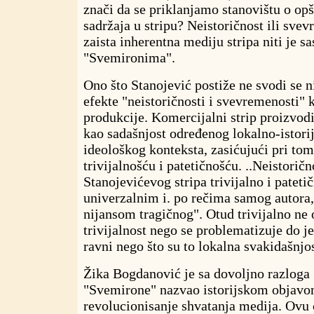
znači da se priklanjamo stanovištu o opš
sadržaja u stripu? Neistoričnost ili svev
zaista inherentna mediju stripa niti je s
"Svemironima".
Ono što Stanojević postiže ne svodi se 
efekte "neistoričnosti i svevremenosti" 
produkcije. Komercijalni strip proizvodi
kao sadašnjost određenog lokalno-istori
ideološkog konteksta, zasićujući pri tom
trivijalnošću i patetičnošću. ..Neistorič
Stanojevićevog stripa trivijalno i patet
univerzalnim i. po rečima samog autora
nijansom tragičnog". Otud trivijalno ne 
trivijalnost nego se problematizuje do j
ravni nego što su to lokalna svakidašnjos
Žika Bogdanović je sa dovoljno razloga
"Svemirone" nazvao istorijskom objavo
revolucionisanje shvatanja medija. Ovu 