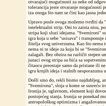
otvarajući mogućnosti za neke od odgov
tolerancija jeste otvaranje mogućnosti p
iza onoga što nam se čini kao jasna jed
Upravo posle ovoga možemo tvrditi da 
intelektualni strip. Oni to zaista nisu, 
stripa koji sluzi idejama. "Svemironi" s
igra koja u sebe "usisava" i transponuje 
žitelja svog univerzuma. Kao što nema t
nema ni te ideje za koju bi se "Svemiro
zalagali. Bez obzira na različit stepen u
junaci ovog stripa su bića sa sopstveni
čitaocu preostaje samo da pristane ili ne
igru krnjih ideja i stalnih nesporazuma 
Došli smo do, rekli bismo najdubljeg, a
"Svemirona", sloja u kome se susreću iron
Ironija je, uglavnom, element koji dovo
postojećeg stanja. Ironija se ponekad mo
antropološkog optimizma i angažovanost