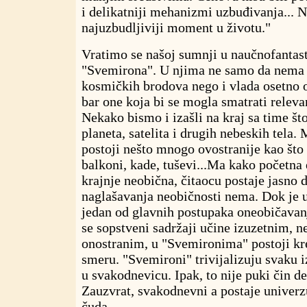
i delikatniji mehanizmi uzbuđivanja... Ni
najuzbudljiviji moment u životu."
Vratimo se našoj sumnji u naučnofantast
"Svemirona". U njima ne samo da nema 
kosmičkih brodova nego i vlada osetno o
bar one koja bi se mogla smatrati relev
Nekako bismo i izašli na kraj sa time š
planeta, satelita i drugih nebeskih tela
postoji nešto mnogo ovostranije kao što 
balkoni, kade, tuševi...Ma kako početna 
krajnje neobična, čitaocu postaje jasno 
naglašavanja neobičnosti nema. Dok je u
jedan od glavnih postupaka oneobičavanj
se sopstveni sadržaji učine izuzetnim, 
onostranim, u "Svemironima" postoji kr
smeru. "Svemironi" trivijalizuju svaku i
u svakodnevicu. Ipak, to nije puki čin de
Zauzvrat, svakodnevni a postaje univer
čuda.