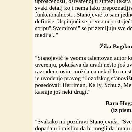
uprošćenosti, ostvarenoj u sintezi teksta 
svaki detalj koji nema laku prepoznatljiv
funkcionalnost... Stanojević to sam jedn
definiše. Uspinjući se prema nepostoje
stripu",Svemironi" se prizemljuju sve d
medija'.."
Žika Bogdano
"Stanojević je veoma talentovan autor 
uverenju, pokušava da uradi nešto još u
razrađeno osim možda na nekoliko mesta
je uvođenje pravog filozofskog stanovišt
posedovali Herriman, Kelly, Schulz, Me 
kasnije još neki drugi."
Barn Hoga
(iz pis
"Svakako mi pozdravi Stanojevića. "Sve
dopadaju i mislim da bi mogli da imaju 