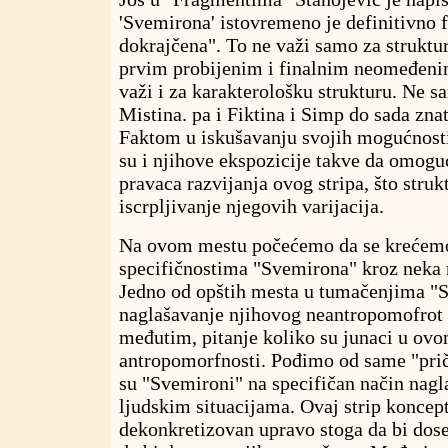
'Svemirona' istovremeno je definitivno 
dokrajčena". To ne važi samo za strukturu
prvim probijenim i finalnim neomeđen
važi i za karakterološku strukturu. Ne s
Mistina. pa i Fiktina i Simp do sada znat
Faktom u iskušavanju svojih mogućnosti
su i njihove ekspozicije takve da omog
pravaca razvijanja ovog stripa, što struk
iscrpljivanje njegovih varijacija.
Na ovom mestu počećemo da se krećem
specifičnostima "Svemirona" kroz neka 
Jedno od opštih mesta u tumačenjima "
naglašavanje njihovog neantropomofrot k
međutim, pitanje koliko su junaci u ovo
antropomorfnosti. Pođimo od same "priče
su "Svemironi" na specifičan način nagl
ljudskim situacijama. Ovaj strip koncep
dekonkretizovan upravo stoga da bi dos