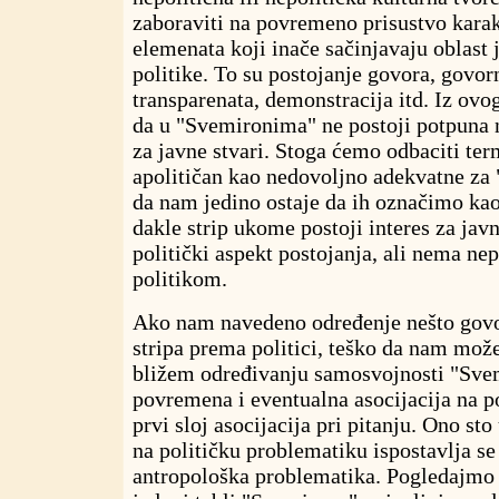
zaboraviti na povremeno prisustvo karak
elemenata koji inače sačinjavaju oblast j
politike. To su postojanje govora, govor
transparenata, demonstracija itd. Iz ov
da u "Svemironima" ne postoji potpuna 
za javne stvari. Stoga ćemo odbaciti ter
apolitičan kao nedovoljno adekvatne za
da nam jedino ostaje da ih označimo kao 
dakle
strip ukome postoji interes za javne
politički aspekt postojanja, ali nema ne
politikom.
Ako nam navedeno određenje nešto govo
stripa prema politici, teško da nam mož
bližem određivanju samosvojnosti "Sve
povremena i eventualna asocijacija na po
prvi sloj asocijacija pri pitanju. Ono st
na političku problematiku ispostavlja se
antropološka problematika. Pogledajmo 