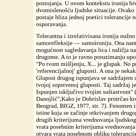
postojanja. U ovom kontekstu ironija biv
dvomislenošću ljudske situacije. Ovako 
postaje bliza jednoj poetici tolerancije 
osporavanja.
Tolerantna i izrelativisana ironija nuž
samorefleksije — samoironiju. Ona nam
mogućnost sagledavanja lica i naličja 
drugome. A to je ravno preuzimanju up
"Po tvom mišljenju, X... je glupak. No pr
'referencijalnoj' gluposti. A ona je nekak
Glupost drugog ispunjava se sadržajem 
tvojoj sopstvenoj gluposti. Taj sadržaj je
Ispunjen isključivo tvojim suštastvom"
Danojlić",Kako je Dobrislav protrčao kr
Beograd, BIGZ, 1977, str. 7). Fenomen i
istine koja se začinje otkrivanjem drug
drugih kriterijuma vrednovanja ljudskog
vrata posebnim kriterijuma
vrednovanja
otvara vrata posebnom obliku tolerancije