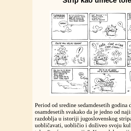
Strip kao umeće tole
Period od sredine sedamdesetih godina 
osamdesetih svakako da je jedno od naji
razdoblja u istoriji jugoslovenskog stri
uobličavati, uobličio i doživeo svoju ku