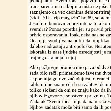
jednoj tabli "Svemirona" pojavljuju se 
transparentima na kojima ništa ne piše. 
saznajemo da već deonima demonstriraj
(vidi "YU strip magazin" br. 69, septemba
Jesu li to buntovnici bez intenziteta koj
svemira? Ponos poretka jer su privid pr
privid osporavanja. Ipak, neka nas ne za
Ona nije svodljiva na političke implikaci
daleko nadrastaju antropološke. Neauten
iskoraka iz nase ljudske osrednjosti je 
trajnog ostajanja u njoj.
Ako pažljivije promotrimo prvu od dve t
sada bilo reči, primetićemo izvesnu dvo
se pomalja gotovo začuđujuća toleranci
tablu mi ne znamo da li su zahtevi demo
toliko složeni da oni ne znaju kako da ih
njihov izgovor za sopstvenu prazninu. T
Zadatak "Svemirona" nije da nam razreši
Njihov zadatak može biti samo da ih pos