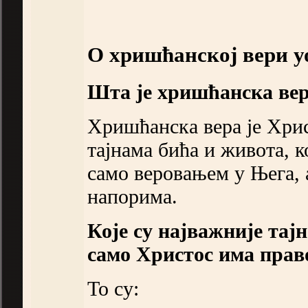
О хришћанској вери 
Шта је хришћанска ве
Хришћанска вера је Хри
тајнама бића и живота, 
само веровањем у Њега, 
напорима.
Које су најважније тај
само Христос има прав
То су: