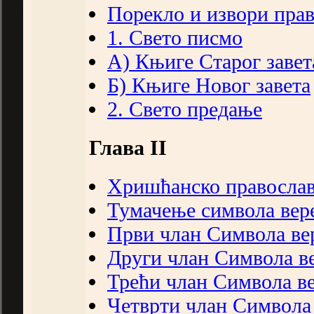
Порекло и извори прав
1. Свето писмо
А) Књиге Старог завет
Б) Књиге Новог завета
2. Свето предање
Глава II
Хришћанско православ
Тумачење символа вер
Први члан Символа ве
Други члан Символа в
Трећи члан Символа в
Четврти члан Символа