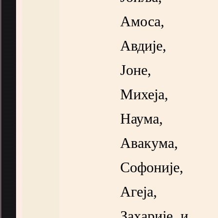
Амоса,
Авдије,
Јоне,
Михеја,
Наума,
Авакума,
Софоније,
Агеја,
Захарије, и