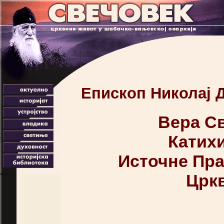
Епископ Николај 
Вера С
Катих
Источне Пр
Црк