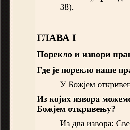
38).
ГЛАВА I
Порекло и извори пра
Где је порекло наше пр
У Божјем откриве
Из којих извора можемо
Божјем откривењу?
Из два извора: Св