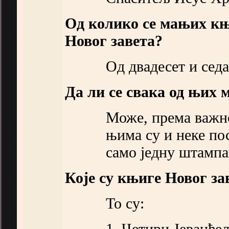
Од колико се мањих књ
Новог завета?
Од двадесет и сед
Да ли се свака од њих
Може, према важно
њима су и неке по
само једну штампа
Које су књиге Новог за
То су:
1. Четири Јеванђе