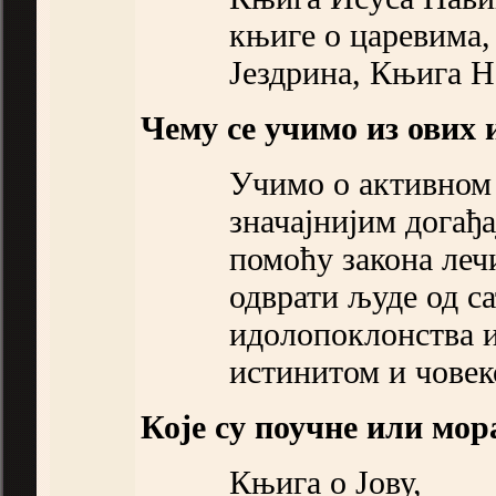
књиге о царевима,
Јездрина, Књига Н
Чему се учимо из ових
Учимо о активном
значајнијим догађ
помоћу закона леч
одврати људе од с
идолопоклонства и
истинитом и чове
Које су поучне или мор
Књига о Јову,