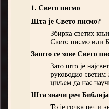
1. Свето писмо
Шта је Свето писмо?
Збирка светих књиг
Свето писмо или Б
Зашто се зове Свето пи
Зато што је најсве
руководио светим 
циљем да нас науч
Шта значи реч Библија
То је грчка реч и 