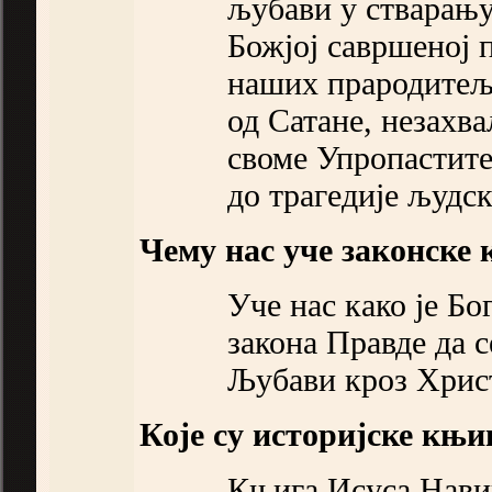
љубави у стварању 
Божјој савршеној 
наших прародитеља
од Сатане, незахв
своме Упропаститељ
до трагедије људск
Чему нас уче законске 
Уче нас како је Б
закона Правде да с
Љубави кроз Хрис
Које су историјске књи
Књига Исуса Навин