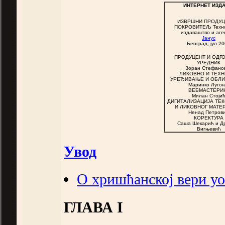
ИНТЕРНЕТ ИЗД
ИЗВРШНИ ПРОДУЦ
ПОКРОВИТЕЉ
Техно
издаваштво и аге
Јанус
Београд,
јул
20
ПРОДУЦЕНТ И ОДГ
УРЕДНИК
Зоран Стефано
ЛИКОВНО И ТЕХ
УРЕЂИВАЊЕ И ОБЛ
Маринко Луго
ВЕБМАСТЕРИ
Милан Стоји
ДИГИТАЛИЗАЦИЈА ТЕК
И ЛИКОВНОГ МАТЕ
Ненад Петров
КОРЕКТУРА
Саша Шекарић и Д
Вигњевић
Увод
О хришћанској вери у
ГЛАВА I