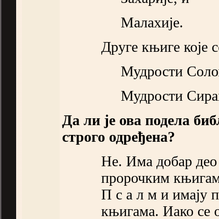
Малахије.
Друге књиге које 
Мудрости Соло
Мудрости Сира
Да ли је ова подела би
строго одређена?
Не. Има добар део
пророчким књигама
П с а л м и имају
књигама. Иако се 