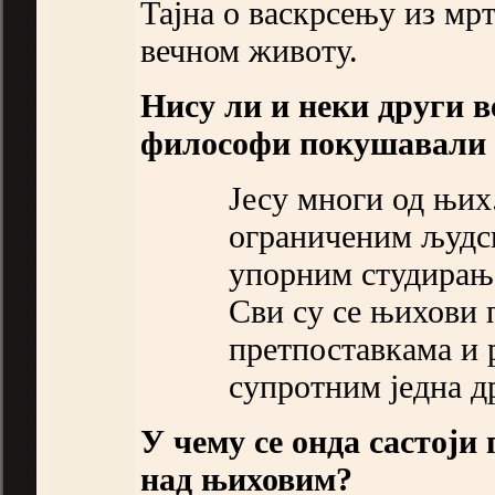
Тајна о васкрсењу из мр
вечном животу.
Нису ли и неки други 
философи покушавали д
Јесу многи од њих
ограниченим људс
упорним студирање
Сви су се њихови
претпоставкама и 
супротним једна др
У чему се онда састој
над њиховим?