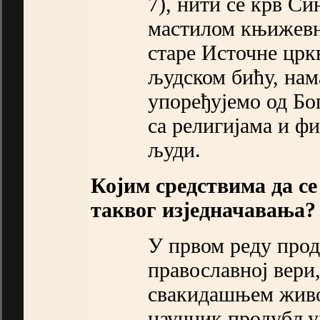
7), нити се крв Си
мастилом књижевн
старе Источне црк
људском бићу, нам
упоређујемо од Бо
са религијама и ф
људи.
Којим средствима да с
таквог изједначавања?
У првом реду про
православној вери
свакидашњем живо
научник продубљуј