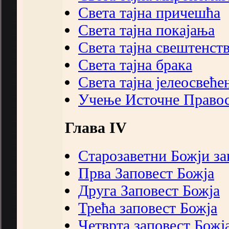
Света тајна причешћа
Света тајна покајања
Света тајна свештенст
Света тајна брака
Света тајна јелеосвеће
Учење Источне Правос
Глава IV
Старозаветни Божји за
Прва Заповест Божја
Друга Заповест Божја
Трећа заповест Божја
Четврта заповест Божј