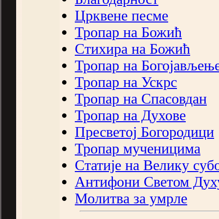
Црквене песме
Тропар на Божић
Стихира на Божић
Тропар на Богојављењ
Тропар на Ускрс
Тропар на Спасовдан
Тропар на Духове
Пресветој Богородици
Тропар мученицима
Статије на Велику суб
Антифони Светом Дух
Молитва за умрле