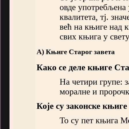
овде употребљена 
квалитета, тј. зна
већ на књиге над 
свих књига у свету
А) Књиге Старог завета
Како се деле књиге Ста
На четири групе: з
моралне и пророчк
Које су законске књиге
То су пет књига Мо