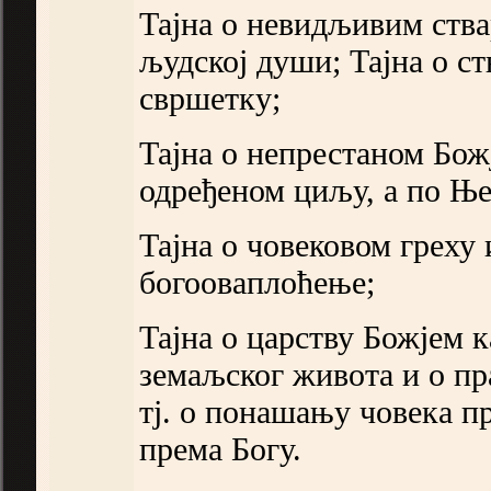
Тајна о невидљивим ства
људској души; Тајна о с
свршетку;
Тајна о непрестаном Бож
одређеном циљу, а по Ње
Тајна о човековом греху
богооваплоћење;
Тајна о царству Божјем 
земаљског живота и о пр
тј. о понашању човека п
према Богу.