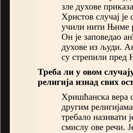
зле духове приказа
Христов случај је
учили нити Њиме 
Он је заповедао ан
духове из људи. А
су стрепили пред 
Треба ли у овом случај
религија изнад свих ос
Хришћанска вера с
другим религијама,
требало називати ј
смислу ове речи. Ј