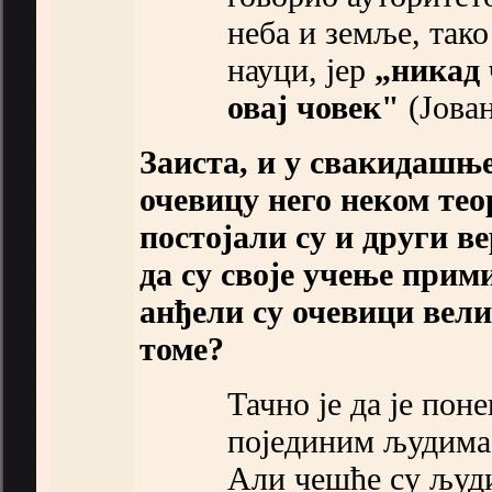
неба и земље, тако
науци, јер
„никад 
овај човек"
(Јован
Заиста, и у свакидашњ
очевицу него неком те
постојали су и други в
да су своје учење прим
анђели су очевици вел
томе?
Тачно је да је пон
појединим људима 
Али чешће су људи