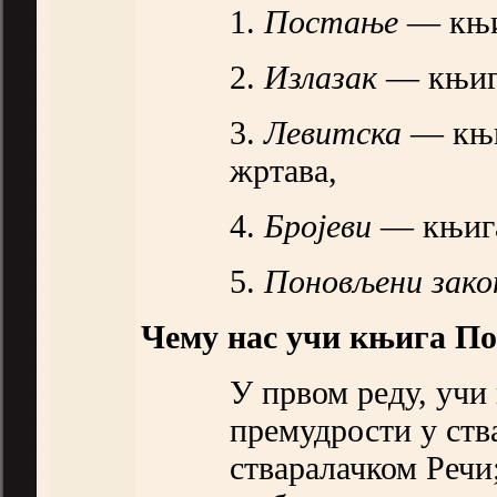
1.
Постање
— књиг
2.
Излазак
— књига
3.
Левитска
— књи
жртава,
4.
Бројеви
— књига
5.
Поновљени
зако
Чему нас учи књига П
У првом реду, учи
премудрости у ств
стваралачком Речи;