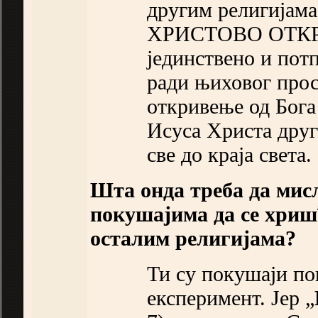
другим религијам
ХРИСТОВО ОТКРИ
јединствено и пот
ради њиховог прос
откривење од Бога
Исуса Христа друг
све до краја света.
Шта онда треба да мис
покушајима да се хриш
осталим религијама?
Ти су покушаји по
експеримент. Јер „