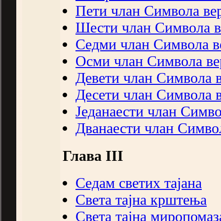
Пети члан Символа ве
Шести члан Символа в
Седми члан Символа в
Осми члан Символа ве
Девети члан Символа 
Десети члан Символа 
Једанаести члан Симво
Дванаести члан Симво
Глава III
Седам светих тајана
Света тајна крштења
Света тајна миропома