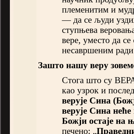
племенитим и муд
— да се људи узд
ступњева веровањ
вере, уместо да с
несавршеним ради 
Зашто нашу веру зовем
Стога што су ВЕР
као узрок и послед
верује Сина (Божј
верује Сина неће
Божји остаје на 
печено: „
Праведни