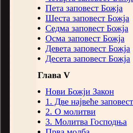
Пета заповест Божја
Шеста заповест Божја
Седма заповест Божја
Осма заповест Божја
Девета заповест Божја
Десета заповест Божја
Глава V
Нови Божји Закон
1. Две највеће заповес
2. О молитви
3. Молитва Господња
Прва молба