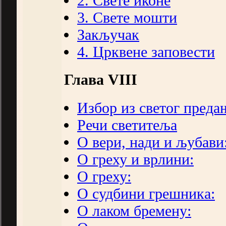
2. Свете иконе
3. Свете мошти
Закључак
4. Црквене заповести
Глава VIII
Избор из светог преда
Речи светитеља
О вери, нади и љубави
О греху и врлини:
О греху:
О судбини грешника:
О лаком бремену: