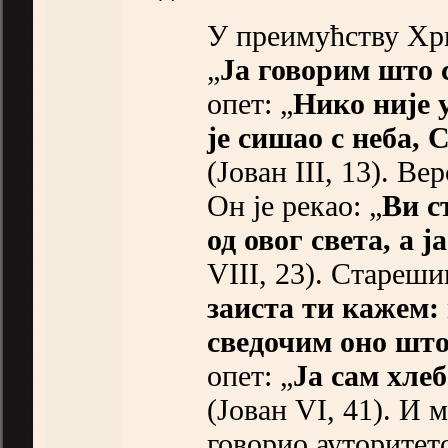
У преимућству Хри
„
Ја говорим што 
опет: „
Нико није 
је сишао с неба, 
(Јован III, 13). В
Он је рекао: „
Ви ст
од овог света, а ј
VIII, 23). Стареши
заиста ти кажем:
сведочим оно што
опет: „
Ја сам хлеб
(Јован VI, 41). И 
говорио ауторитет