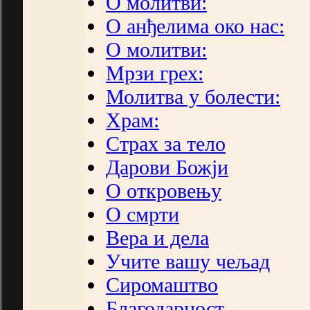
О молитви:
О анђелима око нас:
О молитви:
Мрзи грех:
Молитва у болести:
Храм:
Страх за тело
Дарови Божји
О откровењу
О смрти
Вера и дела
Учите вашу чељад
Сиромаштво
Благодарност