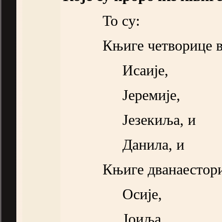
То су:
Књиге четворице в
Исаије,
Јеремије,
Језекиља, и
Данила, и
Књиге дванаестор
Осије,
Јоиља,