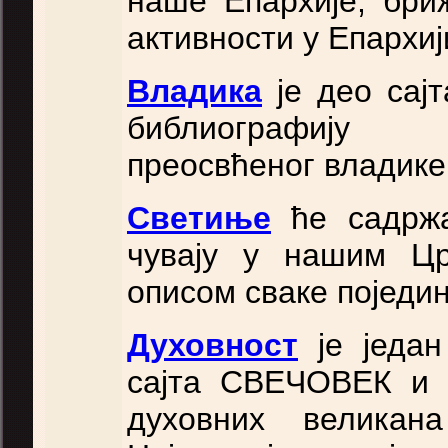
наше Епархије, бри
активности у Епархиј
Владика
је део сај
библиографију н
преосвћеног владике,
Светиње
ће садрж
чувају у нашим Ц
описом сваке поједи
Духовност
је један
сајта СВЕЧОВЕК и 
духовних великан