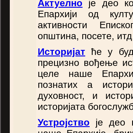
Актуелно
је део ко
Епархији од култу
активности Еписко
општина, посете, итд
Историјат
ће у буд
прецизно вођење ис
целе наше Епархи
познатих а истори
духовност, и истор
историјата богослуж
Устројство
је део 