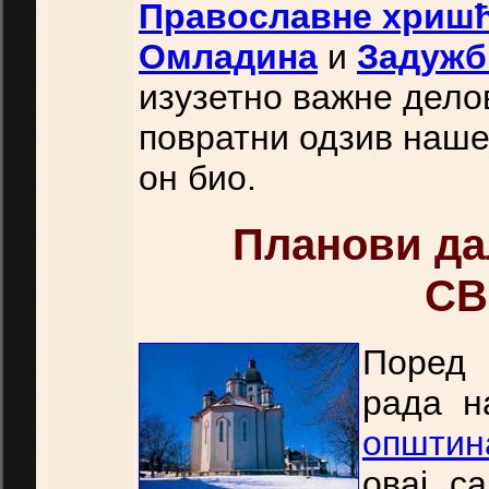
Православне хришћ
Омладина
и
Задужб
изузетно важне делов
повратни одзив нашег
он био.
Планови даљ
СВ
Поред
рада н
општин
овај с