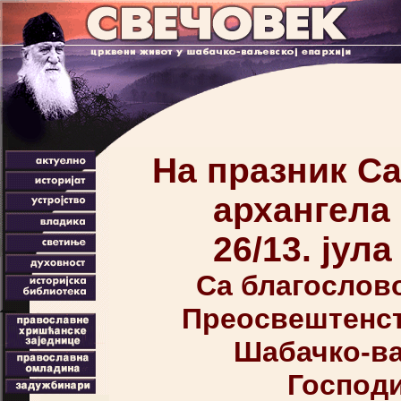
На празник Са
архангела
26/13. јула 
Са благослов
Преосвештенст
Шабачко-в
Господи