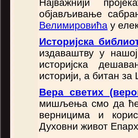
Најважнији прој
објављивање сабра
Велимировића
у еле
Историјска библио
издаваштву у нашој
историјска дешав
историји, а битан за
Вера светих (веро
мишљења смо да ће 
верницима и кори
Духовни живот Епархи