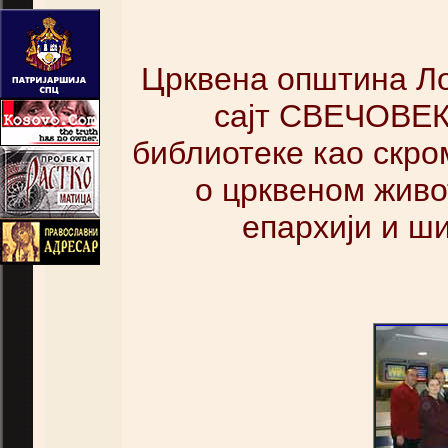
Црквена општина Л
сајт СВЕЧОВЕК
библиотеке као скр
о црквеном живо
епархији и ш