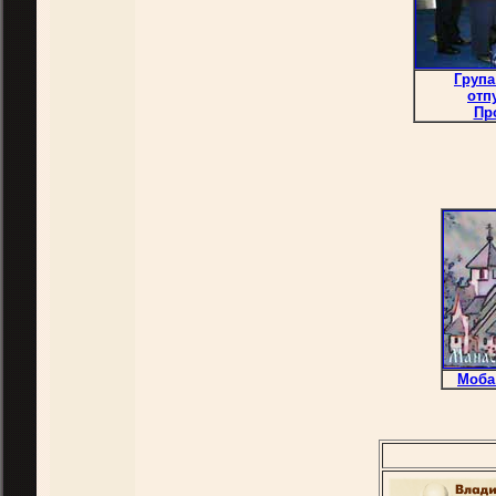
Група
отп
Пр
Моба