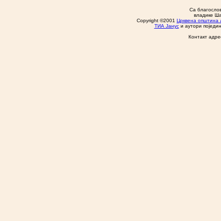
Са благосло
владике Ша
Copyright ©2001
Црквена општина 
ТИА Јанус
и аутори поједин
Контакт адре