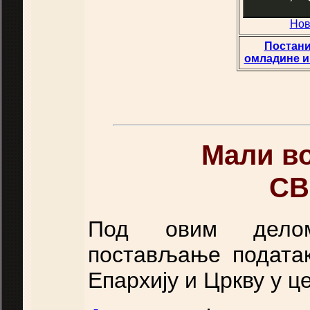
Нов
Постани
омлaдине и
Мали во
СВ
Под овим делом
постављање податак
Епархију и Цркву у ц