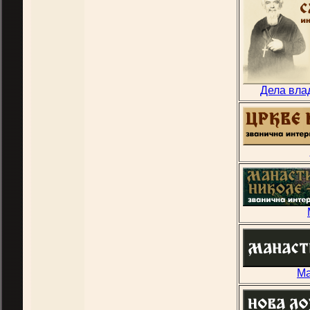
Дела вла
Ма