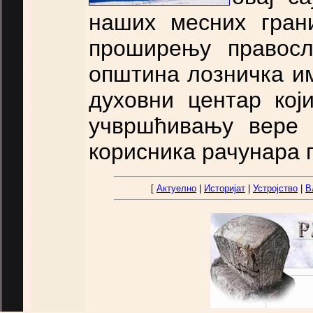
наших месних гран
проширењу правосл
општина лозничка и
духовни центар кој
учвршћивању вере 
корисника рачунара г
[
Актуелно
|
Историјат
|
Устројство
|
В