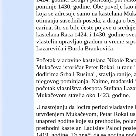
pominje 1430. godine. Obe povelje kao i
koja se adresuje samo na kastelana Muk
otimanju susednih poseda, a druga o be
carina, što su bile česte pojave u sredn
kastelana Raca 1424. i 1430. godine sved
vlastelin upravljao gradom u vreme srps
Lazarevića i Đurđa Brankovića.
Početak vladavine kastelana Nikole Ra
Mukačeva istoričar Peter Rokai, u radu 
dodirima Srba i Rusina", stavlja ranije,
njegovog pominjanja. Naime, mađarski i
početak vlasništva despota Stefana Laza
Mukačevom stavlja oko 1423. godine.
U nastojanju da locira period vladavine
utvrđenjem Mukačevom, Petar Rokai u
unapred godine koje su prethodile, polaz
prethodni kastelan Ladislav Paloci posl
1419. godine. To znači da se godina poč