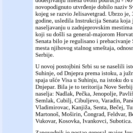
dodeljivanju imena ovom području - Nov
novopodignuto utvrđenje dobilo naziv Sv
kojeg se razvio Jelisavetgrad. Ubrzo je, 
godine, usledila Instrukcija Senata koja 
naseljavanju u zadnjeprovskim mestima 
koji su došli sa general-majorom Horva
Senata bilo je regulisano i prebacivanje 
mesta njihovog stalnog smeštaja, odnosn
Serbije.
U novoj postojbini Srbi su se naselili is
Suhinje, od Dnjepra prema istoku, a južn
spaja ušće Visa u Suhinju, na istoku do
Dnjepar. Bila je to teritorija Nove Serbi
naselja: Nadlak, Pečka, Jenopolje, Pavli
Semlak, Cubilj, Cibuljevo, Varadin, Pan
Vladimirovac, Kanjiža, Senta, Bečej, Tur
Martonoš, Moširin, Čongrad, Feldvar, B
Vukovar, Kosovka, Ivankovci, Subotica.
Zapovednik je postao general-major Jov