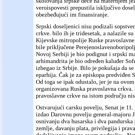
školovanja srpske dece na maternjem jez
veroispovesti prepustila isključivo dose
obezbeđujući im finansiranje.
Srpski doseljenici nisu podizali sopstven
crkve. bilo ih je tridesetak, a nalazile s
Kijevske mitropolije Ruske pravoslavne 
bile priključene Perejenoslavenoboripolj
Novoj Serbiji je bio podignut i srpski ma
arhimandrita je bio određen kaluđer Sofr
izbegao iz Srbije. Bilo je pokušaja da se
eparhija. Čak je za episkopa predviđen
Od toga se ipak odustalo, jer je na ovom
organizovana Ruska pravoslavna crkva. 
pravoslavne crkve na istom području nis
Ostvarujući carsku povelju, Senat je 11.
izdao Darovnu povelju general-majoru 
osnivanju dva husarska i dva pandurska 
zemlje, davanju plata, privilegija i prava