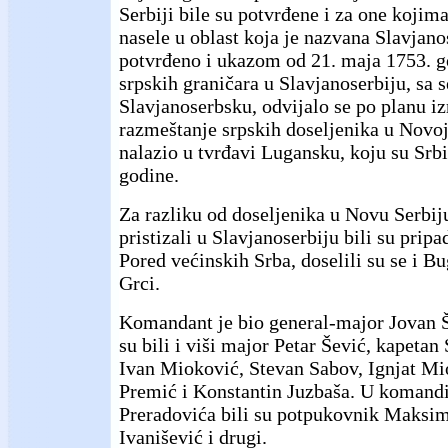
Serbiji bile su potvrđene i za one kojim
nasele u oblast koja je nazvana Slavjanos
potvrđeno i ukazom od 21. maja 1753. g
srpskih graničara u Slavjanoserbiju, sa 
Slavjanoserbsku, odvijalo se po planu i
razmeštanje srpskih doseljenika u Novoj 
nalazio u tvrđavi Lugansku, koju su Srbi
godine.
Za razliku od doseljenika u Novu Serbiju
pristizali u Slavjanoserbiju bili su pripa
Pored većinskih Srba, doselili su se i Bug
Grci.
Komandant je bio general-major Jovan 
su bili i viši major Petar Šević, kapetan
Ivan Mioković, Stevan Sabov, Ignjat Mi
Premić i Konstantin Juzbaša. U komand
Preradovića bili su potpukovnik Maksim
Ivanišević i drugi.