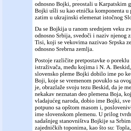
odnosno Bojki, preostali u Karpatskim g
Bojki ušli su kao etnička komponenta u 
zatim u ukrajinski elemenat istočnog Sl
Da se Bojkija u ranom srednjem veku zva
odnosno Srbija, svedoči i naziv njenog 
Tisi, koji se vekovima nazivao Srpska ze
odnosno Srebrna zemlja.
Postoje različite pretpostavke o poreklu
istraživača, među kojima i N. A. Beskid, 
slovensko pleme Bojki dobilo ime po k
Boji, koje se vremenom povuklo sa ovo
je, obrazlaže svoju tezu Beskid, da je 
nekakav neznatan deo plemena Boja, koji
vladajućeg naroda, dobio ime Bojki, sve 
potpuno sa opštom masom i, poslovenivši
ime slovenskom plemenu. U prilog tvrd
sadašnjeg stanovništva Bojkije sa Srbim
zajedničkih toponima, kao što su: Topla