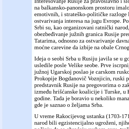
Interesovanje Rusije za pravoslavno i s
na balkansko-panonskom prostoru imalo
emotivnih, i strateško-političke razloge k
ostvarivanja interesa na jugu Evrope. Po
Srbi su, kao organizovani ratnički narod
obezbeđivanje južnih granica Rusije pr
Tatarima, odnosno za ostvarivanje davna
moćne carevine da izbije na obale Crno
Ideja o seobi Srba u Rusiju javila se u 
usledile posle Velike seobe. Prve iscrpni
južnoj Ugarskoj poslao je carskom rus
Prokopije Bogdanovič Voznjicin, ruski p
predstavnik Rusije na pregovorima o za
između hrišćanske koalicije i Turske, u
godine. Tada je boravio u nekoliko manas
gde je saznao o željama Srba.
U vreme Rakocijevog ustanka (1703-1711
narod bili egzistencijalno ugroženi, njih