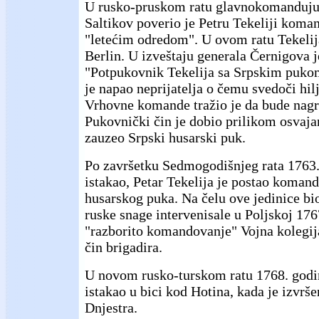
U rusko-pruskom ratu glavnokomanduju
Saltikov poverio je Petru Tekeliji kom
"letećim odredom". U ovom ratu Tekelija
Berlin. U izveštaju generala Černigova 
"Potpukovnik Tekelija sa Srpskim puko
je napao neprijatelja o čemu svedoči hil
Vrhovne komande tražio je da bude nag
Pukovnički čin je dobio prilikom osvajan
zauzeo Srpski husarski puk.
Po završetku Sedmogodišnjeg rata 1763
istakao, Petar Tekelija je postao koman
husarskog puka. Na čelu ove jedinice bio
ruske snage intervenisale u Poljskoj 176
"razborito komandovanje" Vojna kolegija
čin brigadira.
U novom rusko-turskom ratu 1768. godi
istakao u bici kod Hotina, kada je izvrš
Dnjestra.