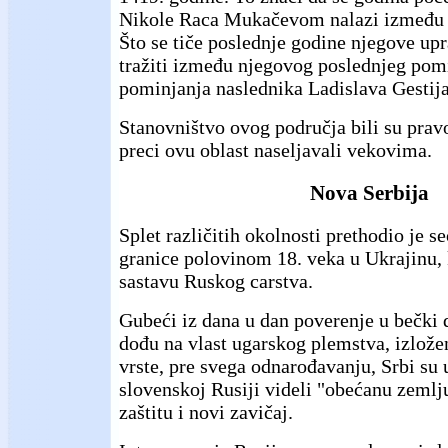
Nikole Raca Mukačevom nalazi između 1
Što se tiče poslednje godine njegove up
tražiti između njegovog poslednjeg pomi
pominjanja naslednika Ladislava Gestija
Stanovništvo ovog područja bili su pravo
preci ovu oblast naseljavali vekovima.
Nova Serbija
Splet različitih okolnosti prethodio je 
granice polovinom 18. veka u Ukrajinu, 
sastavu Ruskog carstva.
Gubeći iz dana u dan poverenje u bečki d
dođu na vlast ugarskog plemstva, izlož
vrste, pre svega odnarođavanju, Srbi su 
slovenskoj Rusiji videli "obećanu zemlju
zaštitu i novi zavičaj.