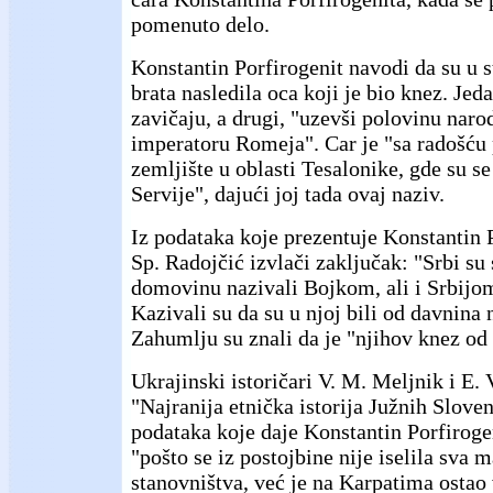
pomenuto delo.
Konstantin Porfirogenit navodi da su u s
brata nasledila oca koji je bio knez. Jeda
zavičaju, a drugi, "uzevši polovinu narod
imperatoru Romeja". Car je "sa radošću 
zemljište u oblasti Tesalonike, gde su se
Servije", dajući joj tada ovaj naziv.
Iz podataka koje prezentuje Konstantin 
Sp. Radojčić izvlači zaključak: "Srbi su 
domovinu nazivali Bojkom, ali i Srbij
Kazivali su da su u njoj bili od davnina 
Zahumlju su znali da je "njihov knez od 
Ukrajinski istoričari V. M. Meljnik i E. 
"Najranija etnička istorija Južnih Slove
podataka koje daje Konstantin Porfirogen
"pošto se iz postojbine nije iselila sva 
stanovništva, već je na Karpatima ostao 