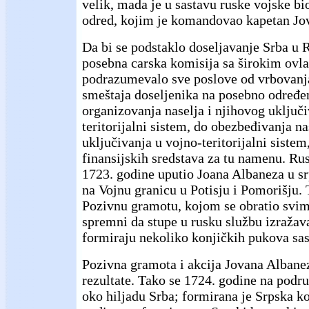
velik, mada je u sastavu ruske vojske bio
odred, kojim je komandovao kapetan Jo
Da bi se podstaklo doseljavanje Srba u 
posebna carska komisija sa širokim ovla
podrazumevalo sve poslove od vrbovanja
smeštaja doseljenika na posebno određe
organizovanja naselja i njihovog uključi
teritorijalni sistem, do obezbeđivanja na
uključivanja u vojno-teritorijalni siste
finansijskih sredstava za tu namenu. Rus
1723. godine uputio Joana Albaneza u sr
na Vojnu granicu u Potisju i Pomorišju.
Pozivnu gramotu, kojom se obratio svima
spremni da stupe u rusku službu izražav
formiraju nekoliko konjičkih pukova sas
Pozivna gramota i akcija Jovana Albane
rezultate. Tako se 1724. godine na podru
oko hiljadu Srba; formirana je Srpska k