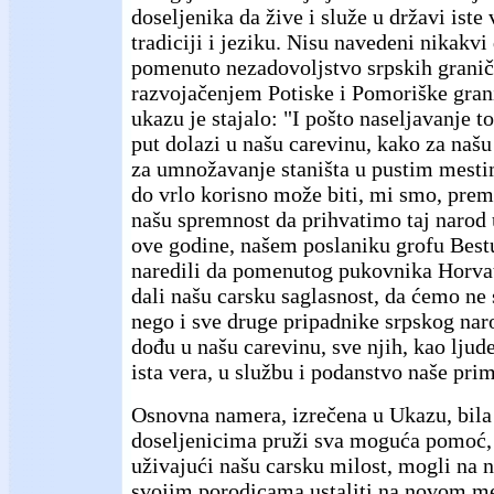
doseljenika da žive i služe u državi iste 
tradiciji i jeziku. Nisu navedeni nikakvi 
pomenuto nezadovoljstvo srpskih granič
razvojačenjem Potiske i Pomoriške gran
ukazu je stajalo: "I pošto naseljavanje t
put dolazi u našu carevinu, kako za našu
za umnožavanje staništa u pustim mesti
do vrlo korisno može biti, mi smo, prem
našu spremnost da prihvatimo taj narod
ove godine, našem poslaniku grofu Bes
naredili da pomenutog pukovnika Horva
dali našu carsku saglasnost, da ćemo ne 
nego i sve druge pripadnike srpskog nar
dođu u našu carevinu, sve njih, kao ljud
ista vera, u službu i podanstvo naše prim
Osnovna namera, izrečena u Ukazu, bila 
doseljenicima pruži sva moguća pomoć, 
uživajući našu carsku milost, mogli na n
svojim porodicama ustaliti na novom mes