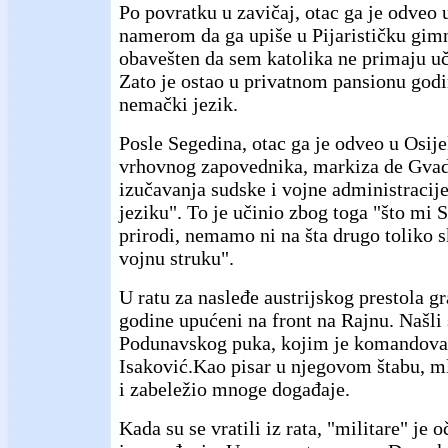
Po povratku u zavičaj, otac ga je odveo 
namerom da ga upiše u Pijarističku gimn
obavešten da sem katolika ne primaju uč
Zato je ostao u privatnom pansionu godi
nemački jezik.
Posle Segedina, otac ga je odveo u Osije
vrhovnog zapovednika, markiza de Gvada
izučavanja sudske i vojne administraci
jeziku". To je učinio zbog toga "što mi S
prirodi, nemamo ni na šta drugo toliko s
vojnu struku".
U ratu za nasleđe austrijskog prestola gr
godine upućeni na front na Rajnu. Našli 
Podunavskog puka, kojim je komandov
Isaković.Kao pisar u njegovom štabu, ml
i zabeležio mnoge događaje.
Kada su se vratili iz rata, "militare" je 