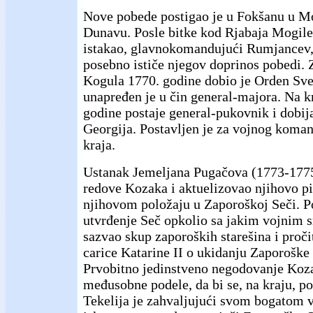
Nove pobede postigao je u Fokšanu u Mol
Dunavu. Posle bitke kod Rjabaja Mogile,
istakao, glavnokomandujući Rumjancev, 
posebno ističe njegov doprinos pobedi. 
Kogula 1770. godine dobio je Orden Svet
unapređen je u čin general-majora. Na kr
godine postaje general-pukovnik i dobi
Georgija. Postavljen je za vojnog koma
kraja.
Ustanak Jemeljana Pugačova (1773-1775
redove Kozaka i aktuelizovao njihovo pit
njihovom položaju u Zaporoškoj Seči. Po
utvrđenje Seč opkolio sa jakim vojnim s
sazvao skup zaporoških starešina i proč
carice Katarine II o ukidanju Zaporoške 
Prvobitno jedinstveno negodovanje Koza
međusobne podele, da bi se, na kraju, p
Tekelija je zahvaljujući svom bogatom