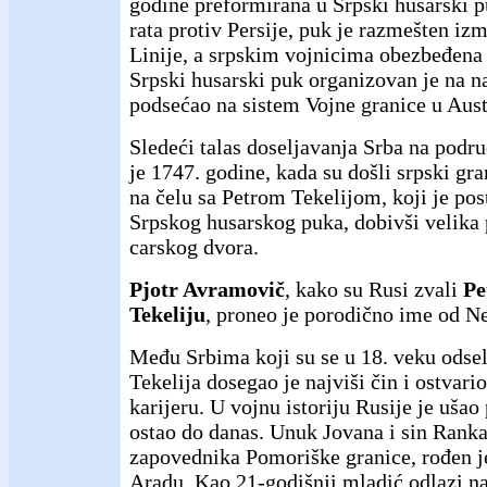
godine preformirana u Srpski husarski p
rata protiv Persije, puk je razmešten iz
Linije, a srpskim vojnicima obezbeđena 
Srpski husarski puk organizovan je na n
podsećao na sistem Vojne granice u Austr
Sledeći talas doseljavanja Srba na podru
je 1747. godine, kada su došli srpski gra
na čelu sa Petrom Tekelijom, koji je po
Srpskog husarskog puka, dobivši velika 
carskog dvora.
Pjotr Avramovič
, kako su Rusi zvali
Pe
Tekeliju
, proneo je porodično ime od 
Među Srbima koji su se u 18. veku odseli
Tekelija dosegao je najviši čin i ostvari
karijeru. U vojnu istoriju Rusije je uša
ostao do danas. Unuk Jovana i sin Ranka
zapovednika Pomoriške granice, rođen j
Aradu. Kao 21-godišnji mladić odlazi na