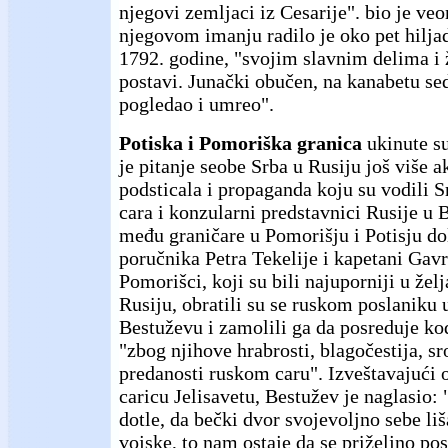
njegovi zemljaci iz Cesarije". bio je ve
njegovom imanju radilo je oko pet hilja
1792. godine, "svojim slavnim delima i 
postavi. Junački obučen, na kanabetu sed
pogledao i umreo".
Potiska i Pomoriška granica
ukinute su
je pitanje seobe Srba u Rusiju još više 
podsticala i propaganda koju su vodili S
cara i konzularni predstavnici Rusije u
među graničare u Pomorišju i Potisju dol
poručnika Petra Tekelije i kapetani Gavri
Pomorišci, koji su bili najuporniji u žel
Rusiju, obratili su se ruskom poslaniku
Bestuževu i zamolili ga da posreduje ko
"zbog njihove hrabrosti, blagočestija, s
predanosti ruskom caru". Izveštavajući 
caricu Jelisavetu, Bestužev je naglasio: 
dotle, da bečki dvor svojevoljno sebe li
vojske, to nam ostaje da se priželjno po