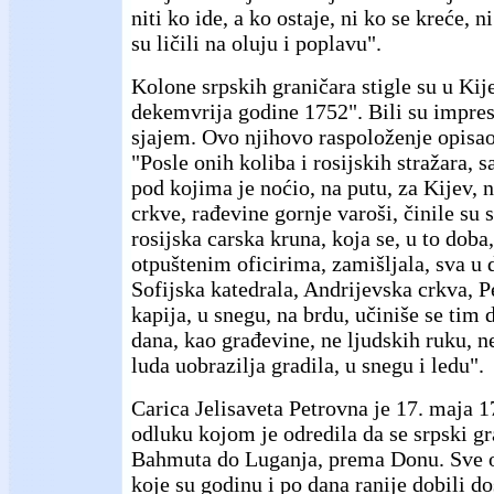
niti ko ide, a ko ostaje, ni ko se kreće, 
su ličili na oluju i poplavu".
Kolone srpskih graničara stigle su u Ki
dekemvrija godine 1752". Bili su impre
sjajem. Ovo njihovo raspoloženje opisao
"Posle onih koliba i rosijskih stražara,
pod kojima je noćio, na putu, za Kijev, n
crkve, rađevine gornje varoši, činile su 
rosijska carska kruna, koja se, u to dob
otpuštenim oficirima, zamišljala, sva 
Sofijska katedrala, Andrijevska crkva, P
kapija, u snegu, na brdu, učiniše se tim 
dana, kao građevine, ne ljudskih ruku, n
luda uobrazilja gradila, u snegu i ledu".
Carica Jelisaveta Petrovna je 17. maja 
odluku kojom je odredila da se srpski gr
Bahmuta do Luganja, prema Donu. Sve ol
koje su godinu i po dana ranije dobili d