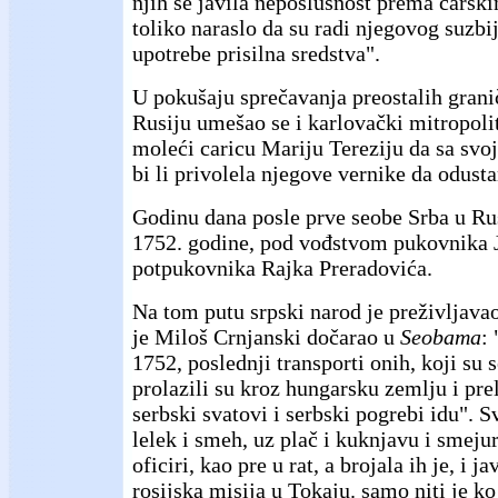
njih se javila neposlušnost prema carsk
toliko naraslo da su radi njegovog suzbija
upotrebe prisilna sredstva".
U pokušaju sprečavanja preostalih grani
Rusiju umešao se i karlovački mitropoli
moleći caricu Mariju Tereziju da sa svoj
bi li privolela njegove vernike da odust
Godinu dana posle prve seobe Srba u Rus
1752. godine, pod vođstvom pukovnika 
potpukovnika Rajka Preradovića.
Na tom putu srpski narod je preživljava
je Miloš Crnjanski dočarao u
Seobama
:
1752, poslednji transporti onih, koji su s
prolazili su kroz hungarsku zemlju i prel
serbski svatovi i serbski pogrebi idu". S
lelek i smeh, uz plač i kuknjavu i smejur
oficiri, kao pre u rat, a brojala ih je, i ja
rosijska misija u Tokaju. samo niti je k