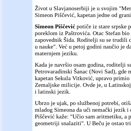
Život u Slavjanoserbiji je u svojim "M
Simeon Piščević, kapetan jedne od grani
Simeon Piščević
potiče iz stare srpske 
poreklom iz Paštrovića. Otac Stefan bio 
zapovednik Šida. Roditelji su se trudili 
u nauke". Već u petoj godini naučio je da
maternjem jeziku.
Kada je navršio osam godina, roditelji s
Petrovaradinski Šanac (Novi Sad), gde m
kapetan Sekula Vitković, upravo prim
Zemaljske milicije. Ovde je, u Latinskoj
i latinski jezik.
Ubrzo je ujak, po službenoj potrebi, oti
mladog Simeona da uči nemački jezik i
Piščević kaže: "Učio sam aritmetiku, a p
geometriji snalaziti". U Beču je ostao tr