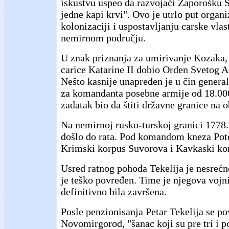
iskustvu uspeo da razvojači Zaporošku S
jedne kapi krvi". Ovo je utrlo put organ
kolonizaciji i uspostavljanju carske vla
nemirnom području.
U znak priznanja za umirivanje Kozaka, 
carice Katarine II dobio Orden Svetog 
Nešto kasnije unapređen je u čin general
za komandanta posebne armije od 18.000 
zadatak bio da štiti državne granice na
Na nemirnoj rusko-turskoj granici 1778
došlo do rata. Pod komandom kneza Pote
Krimski korpus Suvorova i Kavkaski kor
Usred ratnog pohoda Tekelija je nesrećno
je teško povređen. Time je njegova vojni
definitivno bila završena.
Posle penzionisanja Petar Tekelija se p
Novomirgorod, "šanac koji su pre tri i po