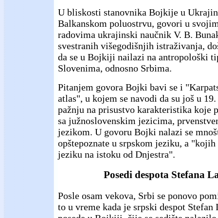
U bliskosti stanovnika Bojkije u Ukraji
Balkanskom poluostrvu, govori u svoji
radovima ukrajinski naučnik V. B. Buna
svestranih višegodišnjih istraživanja, d
da se u Bojkiji nailazi na antropološki t
Slovenima, odnosno Srbima.
Pitanjem govora Bojki bavi se i "Karpats
atlas", u kojem se navodi da su još u 19. 
pažnju na prisustvo karakteristika koje 
sa južnoslovenskim jezicima, prvenstve
jezikom. U govoru Bojki nalazi se mnošt
opštepoznate u srpskom jeziku, a "koji
jeziku na istoku od Dnjestra".
Posedi despota Stefana L
Posle osam vekova, Srbi se ponovo pomin
to u vreme kada je srpski despot Stefan
posede u Bojkiji, čije se sedište nalazi