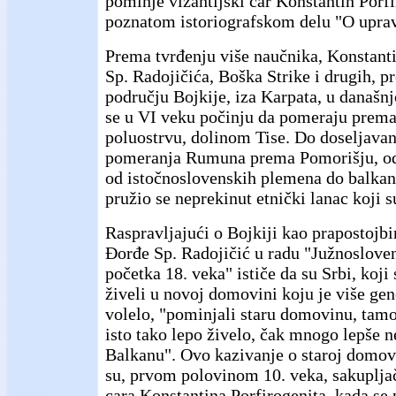
pominje vizantijski car Konstantin Porf
poznatom istoriografskom delu "O uprav
Prema tvrđenju više naučnika, Konstant
Sp. Radojičića, Boška Strike i drugih, pr
području Bojkije, iza Karpata, u današn
se u VI veku počinju da pomeraju pre
poluostrvu, dolinom Tise. Do doseljava
pomeranja Rumuna prema Pomorišju, od
od istočnoslovenskih plemena do balkan
pružio se neprekinut etnički lanac koji su
Raspravljajući o Bojkiji kao prapostojbin
Đorđe Sp. Radojičić u radu "Južnoslove
početka 18. veka" ističe da su Srbi, koji
živeli u novoj domovini koju je više ge
volelo, "pominjali staru domovinu, tamo
isto tako lepo živelo, čak mnogo lepše n
Balkanu". Ovo kazivanje o staroj domovi
su, prvom polovinom 10. veka, sakuplja
cara Konstantina Porfirogenita, kada se