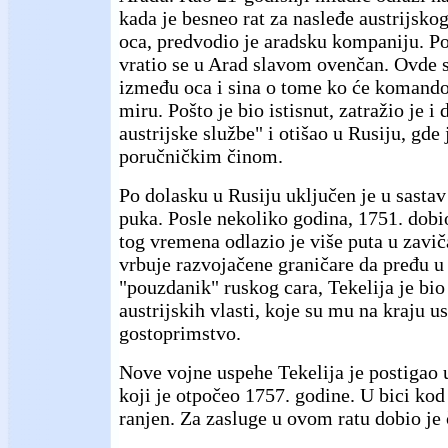
kada je besneo rat za nasleđe austrijsko
oca, predvodio je aradsku kompaniju. P
vratio se u Arad slavom ovenčan. Ovde 
između oca i sina o tome ko će komand
miru. Pošto je bio istisnut, zatražio je i 
austrijske službe" i otišao u Rusiju, gde 
poručničkim činom.
Po dolasku u Rusiju uključen je u sasta
puka. Posle nekoliko godina, 1751. dobi
tog vremena odlazio je više puta u zavi
vrbuje razvojačene graničare da pređu u
"pouzdanik" ruskog cara, Tekelija je bi
austrijskih vlasti, koje su mu na kraju us
gostoprimstvo.
Nove vojne uspehe Tekelija je postigao 
koji je otpočeo 1757. godine. U bici kod
ranjen. Za zasluge u ovom ratu dobio je