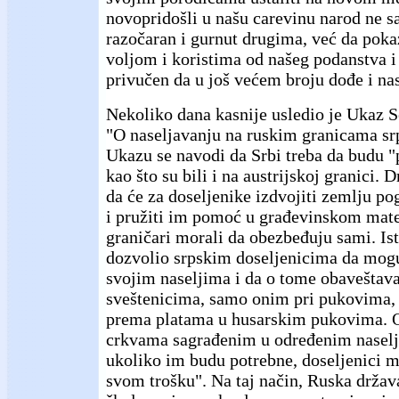
novopridošli u našu carevinu narod ne 
razočaran i gurnut drugima, već da po
voljom i koristima od našeg podanstva i
privučen da u još većem broju dođe i nas
Nekoliko dana kasnije usledio je Ukaz 
"O naseljavanju na ruskim granicama sr
Ukazu se navodi da Srbi treba da budu "
kao što su bili i na austrijskoj granici.
da će za doseljenike izdvojiti zemlju p
i pružiti im pomoć u građevinskom mater
graničari morali da obezbeđuju sami. Ist
dozvolio srpskim doseljenicima da mogu
svojim naseljima i da o tome obaveštava
sveštenicima, samo onim pri pukovima, 
prema platama u husarskim pukovima. Os
crkvama sagrađenim u određenim naselji
ukoliko im budu potrebne, doseljenici m
svom trošku". Na taj način, Ruska država