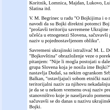
Koritnik, Lomnica, Majdan, Lukovo, Lu
Slatina itd.
V. M. Begrinec u radu "O Bojkijima i o
navodi da su Bojki direktni potomci Boji
"prošavši teritoriju savremene Ukrajine s
učešća u etnogenezi Slovena, sačuvavši 
naziv u pojednostavljenom obliku".
Savremeni ukrajinski istraživač M. L. D
"Bojkovština" obrazloženje veze o porek
pitanjem: "Nije li mogla postojati u dal
grupa Slovena koja je nosila ime Bojki?
nastavlja Dudaš, sa nekim ogrankom Srba
Balkan, "ostavljajući sobom etnički nazi
teritorijalni naziv za njihovu nekadašnj
je da se u nekom vremenu ovaj naziv pre
stanovništvo koje je naseljavalo pomenut
sačuvavši se do danas u nazivu ukrajins
Bojki.