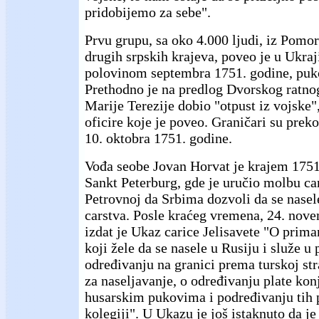
pridobijemo za sebe".
Prvu grupu, sa oko 4.000 ljudi, iz Pomoriš
drugih srpskih krajeva, poveo je u Ukra
polovinom septembra 1751. godine, puk
Prethodno je na predlog Dvorskog ratnog
Marije Terezije dobio "otpust iz vojske"
oficire koje je poveo. Graničari su preko
10. oktobra 1751. godine.
Vođa seobe Jovan Horvat je krajem 1751
Sankt Peterburg, gde je uručio molbu car
Petrovnoj da Srbima dozvoli da se nasele
carstva. Posle kraćeg vremena, 24. nov
izdat je Ukaz carice Jelisavete "O prim
koji žele da se nasele u Rusiju i služe 
određivanju na granici prema turskoj st
za naseljavanje, o određivanju plate ko
husarskim pukovima i podređivanju tih
kolegiji". U Ukazu je još istaknuto da je