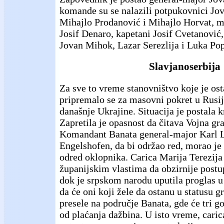
komande su se nalazili potpukovnici Jo
Mihajlo Prodanović i Mihajlo Horvat, m
Josif Denaro, kapetani Josif Cvetanović
Jovan Mihok, Lazar Serezlija i Luka Po
Slavjanoserbija
Za sve to vreme stanovništvo koje je os
pripremalo se za masovni pokret u Rusij
današnje Ukrajine. Situacija je postala k
Zapretila je opasnost da čitava Vojna gra
Komandant Banata general-major Karl 
Engelshofen, da bi održao red, morao j
odred oklopnika. Carica Marija Terezija
županijskim vlastima da obzirnije postu
dok je srpskom narodu uputila proglas u
da će oni koji žele da ostanu u statusu g
presele na područje Banata, gde će tri g
od plaćanja dažbina. U isto vreme, caric