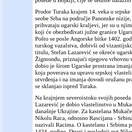
Prodor Turaka krajem 14. veka u srpske 
seobe Srba na područje Panonske nizije,
prihvataju ugarski kraljevi, jer su u nji
koji će obezbeđivati južne granice Uga
Pošto se posle Angorske bitke 1402. god
turskog vazalstva, dobivši od vizantijsk
titulu, Stefan Lazarević se okreće ugars
Žigmondu, priznajući njegovu vrhovnu vl
dobio je širom Ugarske prostrana imanja
koja poverava na upravu srpskoj vlasteli
utvrđenja i na imanja dovodi oružanu prat
se sklanjao ispred Turaka.
Na krajnjem severoistoku svojih poseda
Lazarević je dobio vlastelinstvo u Muk
današnje Ukrajine. Za kastelana Mukače
Nikolu Raca, odnosno Rascijana - Srbina
nazivali Racima. O kastelanu i Srbima 
1424. godine. Drugi i poslednji put Niko