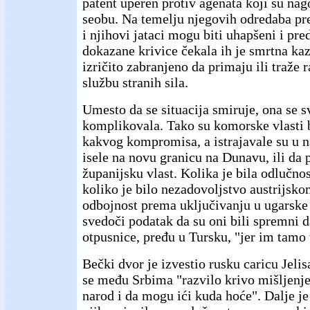
patent uperen protiv agenata koji su nag
seobu. Na temelju njegovih odredaba pre
i njihovi jataci mogu biti uhapšeni i pre
dokazane krivice čekala ih je smrtna kaz
izričito zabranjeno da primaju ili traže r
službu stranih sila.
Umesto da se situacija smiruje, ona se s
komplikovala. Tako su komorske vlasti b
kakvog kompromisa, a istrajavale su u n
isele na novu granicu na Dunavu, ili da
županijsku vlast. Kolika je bila odlučnos
koliko je bilo nezadovoljstvo austrijsk
odbojnost prema uključivanju u ugarske 
svedoči podatak da su oni bili spremni d
otpusnice, pređu u Tursku, "jer im tamo 
Bečki dvor je izvestio rusku caricu Jeli
se među Srbima "razvilo krivo mišljenje
narod i da mogu ići kuda hoće". Dalje j