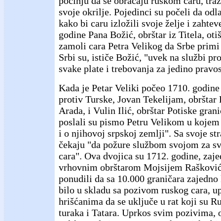
počinju da se obraćaju ruskom caru, traž
svoje okrilje. Pojedinci su počeli da od
kako bi caru izložili svoje želje i zahte
godine Pana Božić, obrštar iz Titela, oti
zamoli cara Petra Velikog da Srbe primi
Srbi su, ističe Božić, "uvek na službi p
svake plate i trebovanja za jedino pravos
Kada je Petar Veliki počeo 1710. godine
protiv Turske, Jovan Tekelijam, obrštar
Arada, i Vulin Ilić, obrštar Potiske gran
poslali su pismo Petru Velikom u kojem
i o njihovoj srpskoj zemlji". Sa svoje st
čekaju "da požure službom svojom za s
cara". Ova dvojica su 1712. godine, zaj
vrhovnim obrštarom Mojsijem Raškovi
ponudili da sa 10.000 graničara zajedno 
bilo u skladu sa pozivom ruskog cara, 
hrišćanima da se uključe u rat koji su Ru
turaka i Tatara. Uprkos svim pozivima, o