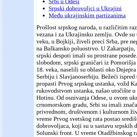
Srbi u Odesi
Srpski dobrovoljci u Ukrajini
Među ukrajinskim partizanima
Prošlost srpskog naroda, u različitim raz
vezana i za Ukrajinsku zemlju. Ovde su
veku, u Bojkiji, živeli preci Srba, pre ne
na Balkansko poluostrvo. U Zakarpatju,
srpski despoti imali su prostrane posede
slobodom, srpski graničari iz Pomorišja
18. veka, naselili su oblasti oko Dnjepr
Serbiju i Slavjanoserbiju. Bežeći ispred 
propasti Prvog srpskog ustanka, vožd Ka
rukovodstvom ustanka, našao utočište u
Hotinu. Od osnivanja Odese, u ovom uk
crnomorskom gradu, Srbi su imali znača
privrednom, društvenom i kulturnom živ
vreme Prvog svetskog rata postao središ
dobrovoljaca, koji su u sastavu srpskih d
Solunski front. U vreme Otadžbinskog ra