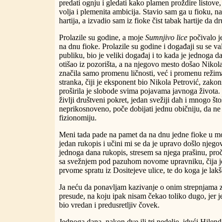
predati ognju i gledati kako plamen proždire listove,
volja i plemenita ambicija. Stavio sam ga u fioku, 
hartija, a izvadio sam iz fioke čist tabak hartije da 
Prolazile su godine, a moje
Sumnjivo lice
počivalo j
na dnu fioke. Prolazile su godine i događaji su se va
publiku, bio je veliki događaj i to kada je jednoga 
otišao iz pozorišta, a na njegovo mesto došao Nikol
značila samo promenu ličnosti, već i promenu režim
stranka, čiji je eksponent bio Nikola Petrović, zakon
proširila je slobode svima pojavama javnoga života.
življi društveni pokret, jedan svežiji dah i mnogo štoš
neprikosnoveno, poče dobijati jednu običniju, da ne
fizionomiju.
Meni tada pade na pamet da na dnu jedne fioke u m
jedan rukopis i učini mi se da je upravo došlo njeg
jednoga dana rukopis, stresem sa njega prašinu, proč
sa svežnjem pod pazuhom novome upravniku, čija je 
prvome spratu iz Dositejeve ulice, te do koga je lakš
Ja neću da ponavljam kazivanje o onim strepnjama 
presude, na koju ipak nisam čekao toliko dugo, jer j
bio vredan i predusretljiv čovek.
Jednoga dana, nakon dve ili tri nedelje, idući Hilen