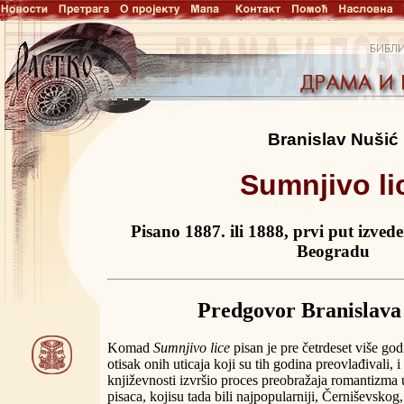
Branislav Nušić
Sumnjivo li
Pisano 1887. ili 1888, prvi put izved
Beogradu
Predgovor Branislava
Komad
Sumnjivo lice
pisan je pre četrdeset više god
otisak onih uticaja koji su tih godina preovlađivali, 
književnosti izvršio proces preobražaja romantizma 
pisaca, kojisu tada bili najpopularniji, Černiševskog