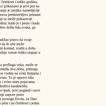
 četrdeset i toliko godina,
ce
prikazano je prvi put na
nje je utoliko nametljivije
prava predusretljivo primani
ji se može prikazivati
ina, kada je i pisan i kada
bro došla bila svaka, pa
zadržao pravo da svoje
i da ih ona može
 sam komad, vratiti u doba
lednje vreme toliko neguje u
a prošloga veka, može se
a između dva doba, jednoga
se vodila na svim linijama i
ivotu. To je upravo bilo
ma i svim onim pojavama
ruštva karakterišu.
i ljudi, novi pogledi i novi
svoje napore puno
 javnoga života, za čitav
o pela i na četrdeset i jedan