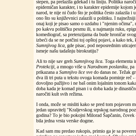
stepen, pa prelazila gdekad i tu liniju. Politika naroč
epidemičan karakter, i to karakter epidemije kojom j
narod, te nije ni čudo što je politika često zalazila i u
ono što su književnici zalazili u politiku. I najnežnij
onaj koji je pisao samo o uzdahu i "njenim očima", n
po kakvu političku pesmu ili, u najmanju ruku, epi
komediograf, sa pretenzijama da bude hroničar svo
izbeći da se ne potčini toj opštoj pojavi, a kako tek, 
Sumnjivog lica,
gde pisac, pod neposrednim uticaje
ismeje našu tadašnju birokratiju?
Ali to nije sav greh
Sumnjivog lica.
Toga elementa i
Protekciji,
a mnogo više u
Narodnom poslaniku,
pa 
prikazana a
Sumnjivo lice
sve do danas ne. Težak gr
dva ili tri puta u tekstu ovoga komada pominje reč - 
dovoljno pažljivo i ne baš onim lojalnim tonom kakav
doba kada je komad pisan i u doba kada je dinastičn
naročiti kult svih režima.
I onda, može se misliti kako se pred tom pojavom mo
jedan upravitelj "Kraljevskog srpskog narodnog pozor
godina? To je bio pokojni Milorad Šapčanin, čovek či
bila jedna vrsta verske dogme.
Kad sam mu predao rukopis, primio ga je sa poverenj