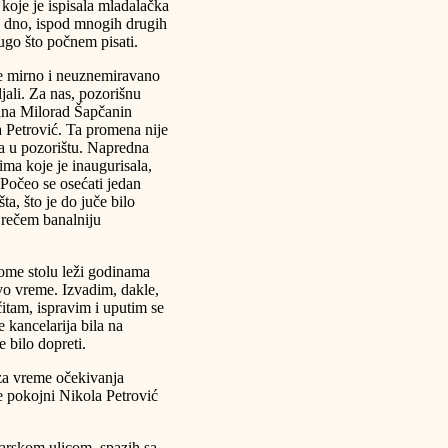
 koje je ispisala mladalačka
na dno, ispod mnogih drugih
drugo što počnem pisati.
e mirno i neuznemiravano
ljali. Za nas, pozorišnu
dana Milorad Šapčanin
a Petrović. Ta promena nije
a u pozorištu. Napredna
ima koje je inaugurisala,
 Počeo se osećati jedan
ta, što je do juče bilo
 rečem banalniju
ome stolu leži godinama
ovo vreme. Izvadim, dakle,
itam, ispravim i uputim se
kancelarija bila na
e bilo dopreti.
za vreme očekivanja
e pokojni Nikola Petrović
darskom ulicom, spazih sa