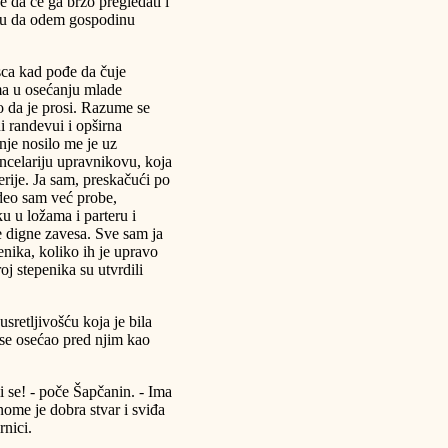
 da će ga brzo pregledati i
ruku da odem gospodinu
sca kad pođe da čuje
a u osećanju mlade
o da je prosi. Razume se
 randevui i opširna
je nosilo me je uz
celariju upravnikovu, koja
erije. Ja sam, preskačući po
ideo sam već probe,
 u ložama i parteru i
e digne zavesa. Sve sam ja
enika, koliko ih je upravo
j stepenika su utvrdili
retljivošću koja je bila
 se osećao pred njim kao
.
 se! - poče Šapčanin. - Ima
vnome je dobra stvar i sviđa
rnici.