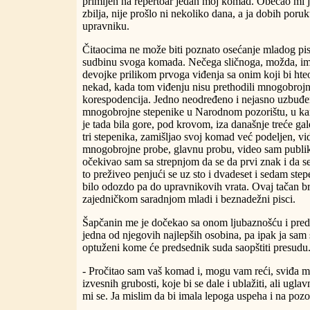
primljen na repertoar jedan moj komad. Obećao mi je
zbilja, nije prošlo ni nekoliko dana, a ja dobih po
upravniku.
Čitaocima ne može biti poznato osećanje mladog pi
sudbinu svoga komada. Nečega sličnoga, možda, im
devojke prilikom prvoga viđenja sa onim koji bi hte
nekad, kada tom viđenju nisu prethodili mnogobrojni
korespodencija. Jedno neodređeno i nejasno uzbuđen
mnogobrojne stepenike u Narodnom pozorištu, u kan
je tada bila gore, pod krovom, iza današnje treće gal
tri stepenika, zamišljao svoj komad već podeljen, v
mnogobrojne probe, glavnu probu, video sam publiku
očekivao sam sa strepnjom da se da prvi znak i da s
to preživeo penjući se uz sto i dvadeset i sedam step
bilo odozdo pa do upravnikovih vrata. Ovaj tačan bro
zajedničkom saradnjom mladi i beznadežni pisci.
Šapčanin me je dočekao sa onom ljubaznošću i predus
jedna od njegovih najlepših osobina, pa ipak ja sam
optuženi kome će predsednik suda saopštiti presudu
- Pročitao sam vaš komad i, mogu vam reći, sviđa mi
izvesnih grubosti, koje bi se dale i ublažiti, ali ugla
mi se. Ja mislim da bi imala lepoga uspeha i na pozo