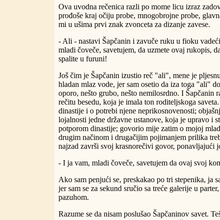
Ova uvodna rečenica razli po mome licu izraz zadov
prođoše kraj očiju probe, mnogobrojne probe, glavna
mi u ušima prvi znak zvonceta za dizanje zavese.
- Ali - nastavi Šapčanin i zavuče ruku u fioku vadeći
mladi čoveče, savetujem, da uzmete ovaj rukopis, da
spalite u furuni!
Još čim je Šapčanin izustio reč "ali", mene je pljesn
hladan mlaz vode, jer sam osetio da iza toga "ali" do
oporo, nešto grubo, nešto nemilosrdno. I Šapčanin r
rečitu besedu, koja je imala ton roditeljskoga saveta.
dinastije i o potrebi njene neprikosnovenosti; objaš
lojalnosti jedne državne ustanove, koja je upravo i s
potporom dinastije; govorio mije zatim o mojoj mlad
drugim načinom i drugačijim pojimanjem prilika tre
najzad završi svoj krasnorečivi govor, ponavljajući 
- I ja vam, mladi čoveče, savetujem da ovaj svoj kom
Ako sam penjući se, preskakao po tri stepenika, ja sa
jer sam se za sekund sručio sa treće galerije u parte
pazuhom.
Razume se da nisam poslušao Šapčaninov savet. Teš