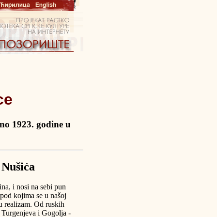
ce
eno 1923. godine u
 Nušića
ina, i nosi na sebi pun
i pod kojima se u našoj
u realizam. Od ruskih
, Turgenjeva i Gogolja -