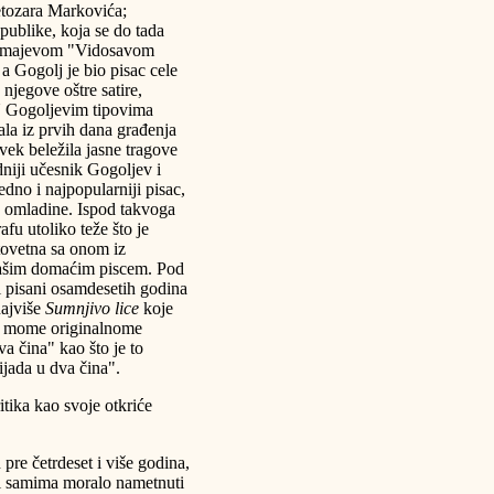
vetozara Markovića;
publike, koja se do tada
 Zmajevom "Vidosavom
Gogolj je bio pisac cele
njegove oštre satire,
 U Gogoljevim tipovima
ala iz prvih dana građenja
uvek beležila jasne tragove
niji učesnik Gogoljev i
jedno i najpopularniji pisac,
ra omladine. Ispod takvoga
afu utoliko teže što je
stovetna sa onom iz
našim domaćim piscem. Pod
 pisani osamdesetih godina
najviše
Sumnjivo lice
koje
mome originalnome
a čina" kao što je to
ijada u dva čina".
ritika kao svoje otkriće
re četrdeset i više godina,
 i samima moralo nametnuti