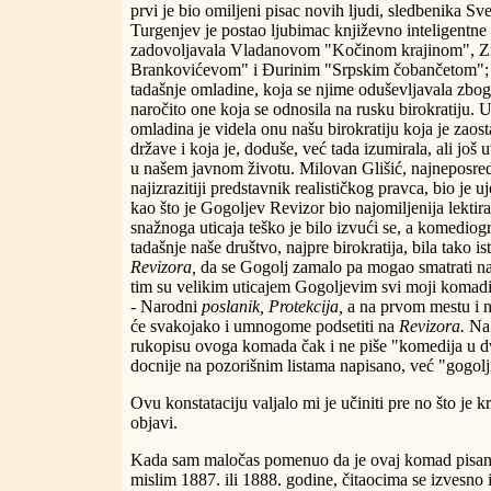
prvi je bio omiljeni pisac novih ljudi, sledbenika S
Turgenjev je postao ljubimac književno inteligentne 
zadovoljavala Vladanovom "Kočinom krajinom",
Brankovićevom" i Đurinim "Srpskim čobančetom"; a 
tadašnje omladine, koja se njime oduševljavala zbog 
naročito one koja se odnosila na rusku birokratiju.
omladina je videla onu našu birokratiju koja je zaost
države i koja je, doduše, već tada izumirala, ali još 
u našem javnom životu. Milovan Glišić, najneposred
najizrazitiji predstavnik realističkog pravca, bio je u
kao što je Gogoljev Revizor bio najomiljenija lekti
snažnoga uticaja teško je bilo izvući se, a komediogr
tadašnje naše društvo, najpre birokratija, bila tako i
Revizora,
da se Gogolj zamalo pa mogao smatrati 
tim su velikim uticajem Gogoljevim svi moji komadi
- Narodni
poslanik, Protekcija,
a na prvom mestu i 
će svakojako i umnogome podsetiti na
Revizora.
Na 
rukopisu ovoga komada čak i ne piše "komedija u dv
docnije na pozorišnim listama napisano, već "gogolj
Ovu konstataciju valjalo mi je učiniti pre no što je k
objavi.
Kada sam maločas pomenuo da je ovaj komad pisan p
mislim 1887. ili 1888. godine, čitaocima se izvesno