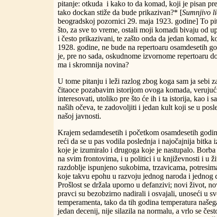
pitanje: otkuda i kako to da komad, koji je pisan pre
tako dockan stiže da bude prikazivan?* [
Sumnjivo li
beogradskoj pozornici 29. maja 1923. godine] To pita
što, za sve to vreme, ostali moji komadi bivaju od u
i često prikazivani, te zašto onda da jedan komad, ko
1928. godine, ne bude na repertoaru osamdesetih god
je, pre no sada, oskudnome izvornome repertoaru do
ma i skromnija novina?
U tome pitanju i leži razlog zbog koga sam ja sebi 
čitaoce pozabavim istorijom ovoga komada, verujuć
interesovati, utoliko pre što će ih i ta istorija, kao i
naših očeva, te zadovoljiti i jedan kult koji se u pos
našoj javnosti.
Krajem sedamdesetih i početkom osamdesetih godin
reći da se u pas vodila poslednja i najočajnija bitk
koje je izumiralo i drugoga koje je nastupalo. Borba 
na svim frontovima, i u politici i u književnosti i u ž
razdoblje ispunjeno sukobima, trzavicama, potresi
koje takvu epohu u razvoju jednog naroda i jednog d
Prošlost se držala uporno u defanzivi; novi život, nov
pravci su bezobzirno nadirali i osvajali, unoseći u 
temperamenta, tako da tih godina temperatura našega
jedan decenij, nije silazila na normalu, a vrlo se čest