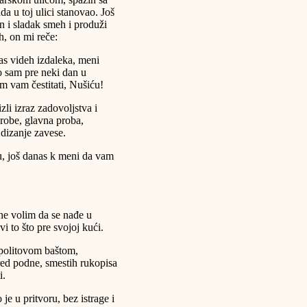
da u toj ulici stanovao. Još
an i sladak smeh i produži
h, on mi reče:
vas videh izdaleka, meni
o sam pre neki dan u
 vam čestitati, Nušiću!
li izraz zadovoljstva i
robe, glavna proba,
 dizanje zavese.
u, još danas k meni da vam
ne volim da se nađe u
i to što pre svojoj kući.
opolitovom baštom,
red podne, smestih rukopisa
i.
 je u pritvoru, bez istrage i