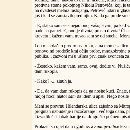
protivne strane pokojnog Nikolu Petrovića, koji je ta
na dvadeset metara rastojanja, Petrović udari u glas
još i kad se zaustavih pred njim. Kada ga prođe sme
- E, slatko sam se smejao onoj vašoj stvari, pa kad 
pade na pamet. E, ono je divota, prosto divota! Čita
krevetu i kažem vam, tresao sam se od smeha. Moram
I on mi srdačno prodrmusa ruku, a na mome se licu iz
ponovo mi prođoše kraj očiju probe, mnogobrojne p
publika, i zazvoni mi u ušima prvi znak zvonceta za
- Žestoko, kažem vam, samo, ovaj, dođite vi, Nušić
dam rukopis...
- Kako? -... zinuh ja.
- Da, da vam dam rukopis da ga nosite kući. Znate, 
mojoj fioci; mator
sam
da idem u apsu. Nego nosite v
Meni se prevrnu Hilendarska ulica zajedno sa Mitr
progutah uzbuđenje i razočaranje i već toga dana, p
i izvadih čist tabak hartije da drugo što počnem pisat
Prolazili su opet dani i godine, a
Sumnjivo lice
ležalo