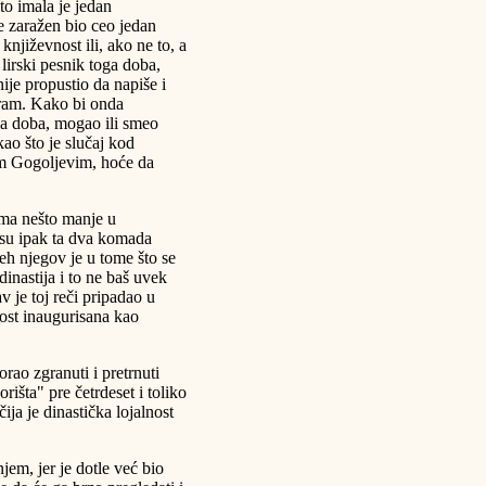
ito imala je jedan
e zaražen bio ceo jedan
 književnost ili, ako ne to, a
i lirski pesnik toga doba,
ije propustio da napiše i
gram. Kako bi onda
ga doba, mogao ili smeo
kao što je slučaj kod
m Gogoljevim, hoće da
ma nešto manje u
su ipak ta dva komada
eh njegov je u tome što se
dinastija i to ne baš uvek
 je toj reči pripadao u
ost inaugurisana kao
rao zgranuti i pretrnuti
išta" pre četrdeset i toliko
ja je dinastička lojalnost
em, jer je dotle već bio