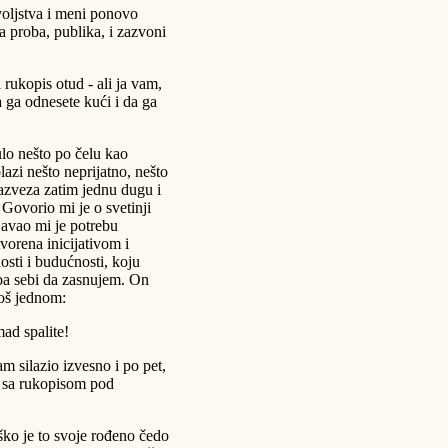
oljstva i meni ponovo
 proba, publika, i zazvoni
 rukopis otud - ali ja vam,
 ga odnesete kući i da ga
ulo nešto po čelu kao
lazi nešto neprijatno, nešto
azveza zatim jednu dugu i
 Govorio mi je o svetinji
njavao mi je potrebu
tvorena inicijativom i
osti i budućnosti, koju
ba sebi da zasnujem. On
još jednom:
ad spalite!
m silazio izvesno i po pet,
r, sa rukopisom pod
ko je to svoje rođeno čedo