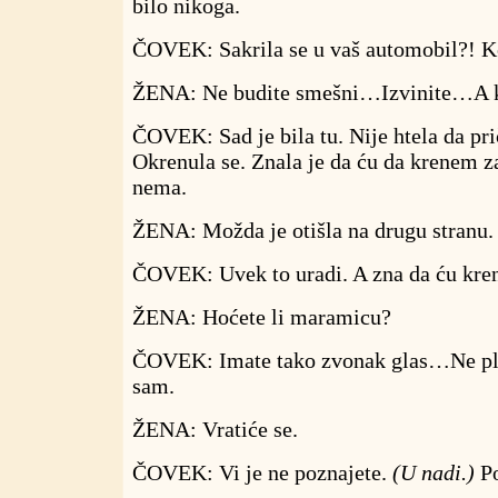
bilo nikoga.
ČOVEK: Sakrila se u vaš automobil?! Ko
ŽENA: Ne budite smešni…Izvinite…A k
ČOVEK: Sad je bila tu. Nije htela da pr
Okrenula se. Znala je da ću da krenem za
nema.
ŽENA: Možda je otišla na drugu stranu.
ČOVEK: Uvek to uradi. A zna da ću kren
ŽENA: Hoćete li maramicu?
ČOVEK: Imate tako zvonak glas…Ne p
sam.
ŽENA: Vratiće se.
ČOVEK: Vi je ne poznajete.
(U nadi.)
Po