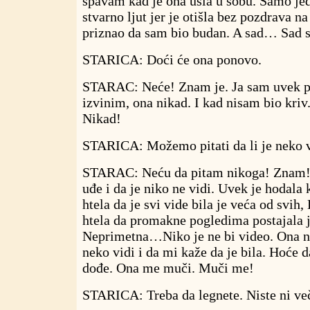
spavam kad je ona ušla u sobu. Samo j
stvarno ljut jer je otišla bez pozdrava na
priznao da sam bio budan. A sad… Sad 
STARICA: Doći će ona ponovo.
STARAC: Neće! Znam je. Ja sam uvek pr
izvinim, ona nikad. I kad nisam bio kriv
Nikad!
STARICA: Možemo pitati da li je neko 
STARAC: Neću da pitam nikoga! Znam! A
uđe i da je niko ne vidi. Uvek je hodala
htela da je svi vide bila je veća od svih,
htela da promakne pogledima postajala j
Neprimetna…Niko je ne bi video. Ona ne
neko vidi i da mi kaže da je bila. Hoće 
dođe. Ona me muči. Muči me!
STARICA: Treba da legnete. Niste ni ve