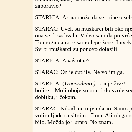
zaboravio?
STARICA: A ona može da se brine o seb
STARAC: Uvek su muškarci bili oko nje. 
ona se dosađivala. Video sam da prevrć
To mogu da rade samo lepe žene. I uvek j
Svi ti muškarci su ponovo dolazili.
STARICA: A vaš otac?
STARAC: On je ćutljiv. Ne volim ga.
STARICA: (
Iznenađeno.)
I on je živ?!…
bojite…Moji oboje su umrli do svoje se
dobitku, i čekam.
STARAC: Nikad me nije udario. Samo je
volim ljude sa sitnim očima. Ali njega n
bilo. Možda je i umro. Ne znam.