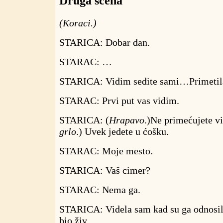
Druga scena
(Koraci.)
STARICA: Dobar dan.
STARAC: …
STARICA: Vidim sedite sami…Primetila 
STARAC: Prvi put vas vidim.
STARICA: (
Hrapavo
.)Ne primećujete vi
grlo
.) Uvek jedete u ćošku.
STARAC: Moje mesto.
STARICA: Vaš cimer?
STARAC: Nema ga.
STARICA: Videla sam kad su ga odnosili
bio živ.