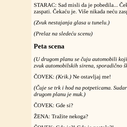
STARAC: Sad misli da je pobedila... Ček
zaspati. Čekaću je. Više nikada neću zas
(Zvuk nestajanja glasa u tunelu.)
(Prelaz na sledeću scenu)
Peta scena
(U drugom planu se čuju automobili koji
zvuk automobilskih sirena, sporadično š
ČOVEK:
(Krik.)
Ne ostavljaj me!
(Čuje se trk i hod na potpeticama. Sudar
drugom planu je muk.)
ČOVEK: Gde si?
ŽENA: Tražite nekoga?