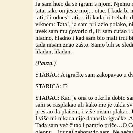
Ja sam hteo da se igram s njom. Njemu 
tata, iako on jeste moj... otac. I kada bi
tati, ili odnesi tati… ili kada bi trebalo
viknem: Tata!, ja sam prilazio polako, n
uvek sam mu govorio ti, ili sam ćutao i 
hladno, hladno i kad sam bio mali trut bi
tada nisam znao zašto. Samo bih se sled
hladan, hladan.
(Pauza.)
STARAC: A igračke sam zakopavao u dvo
STARICA: I?
STARAC: Kad je ona to otkrila dobio s
sam se rasplakao ali kako me je tukla sve
prestao da plačem, i više nisam plakao.
I više mi nikada nije donosila igračke. A
Tada sam već čitao i pamtio priče…O
oleonu…(dune) zaboravio sam. Ne seća