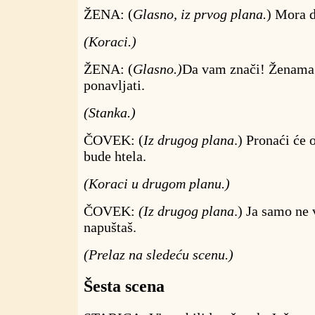
ŽENA: (
Glasno, iz prvog plana.
) Mora d
(Koraci.)
ŽENA: (
Glasno.)
Da vam znači! Ženama
ponavljati.
(Stanka.)
ČOVEK: (
Iz drugog plana
.) Pronaći će
bude htela.
(Koraci u drugom planu.)
ČOVEK:
(Iz drugog plana
.) Ja samo ne
napuštaš.
(Prelaz na sledeću scenu.)
Šesta scena