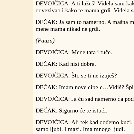
DEVOJČICA: A ti lažeš! Videla sam kako
odvezivao i kako te mama grdi. Videla s
DEČAK: Ja sam to namerno. A mašna mi 
mene mama nikad ne grdi.
(Pauza)
DEVOJČICA: Mene tata i tuče.
DEČAK: Kad nisi dobra.
DEVOJČICA: Što se ti ne izuješ?
DEČAK: Imam nove cipele…Vidiš? Špica
DEVOJČICA: Ja ću sad namerno da pod
DEČAK: Sigurno će te istući.
DEVOJČICA: Ali tek kad dođemo kući. 
samo ljubi. I mazi. Ima mnogo ljudi.