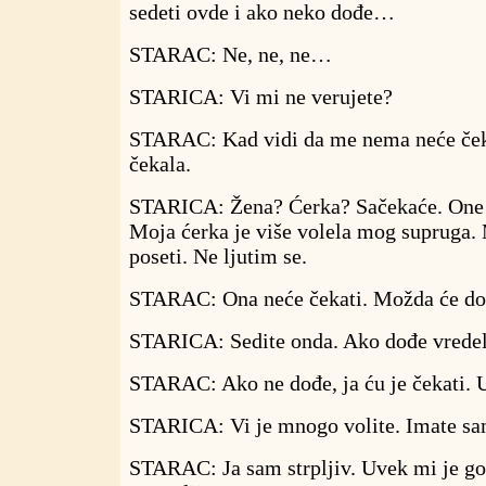
sedeti ovde i ako neko dođe…
STARAC: Ne, ne, ne…
STARICA: Vi mi ne verujete?
STARAC: Kad vidi da me nema neće čeka
čekala.
STARICA: Žena? Ćerka? Sačekaće. One 
Moja ćerka je više volela mog supruga.
poseti. Ne ljutim se.
STARAC: Ona neće čekati. Možda će do
STARICA: Sedite onda. Ako dođe vredel
STARAC: Ako ne dođe, ja ću je čekati. 
STARICA: Vi je mnogo volite. Imate sa
STARAC: Ja sam strpljiv. Uvek mi je go