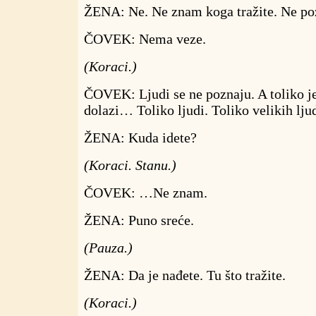
ŽENA: Ne. Ne znam koga tražite. Ne po
ČOVEK: Nema veze.
(Koraci.)
ČOVEK: Ljudi se ne poznaju. A toliko je
dolazi… Toliko ljudi. Toliko velikih ljud
ŽENA: Kuda idete?
(Koraci. Stanu.)
ČOVEK: …Ne znam.
ŽENA: Puno sreće.
(Pauza.)
ŽENA: Da je nađete. Tu što tražite.
(Koraci.)