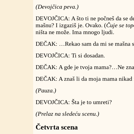
(Devojčica peva.)
DEVOJČICA: A što ti ne počneš da se der
mašnu? I izgaziš je. Ovako. (
Čuje se top
ništa ne može. Ima mnogo ljudi.
DEČAK: …Rekao sam da mi se mašna s
DEVOJČICA: Ti si dosadan.
DEČAK: A gde je tvoja mama?…Ne zna
DEČAK: A znaš li da moja mama nikad 
(Pauza.)
DEVOJČICA: Šta je to umreti?
(Prelaz na sledeću scenu.)
Četvrta scena