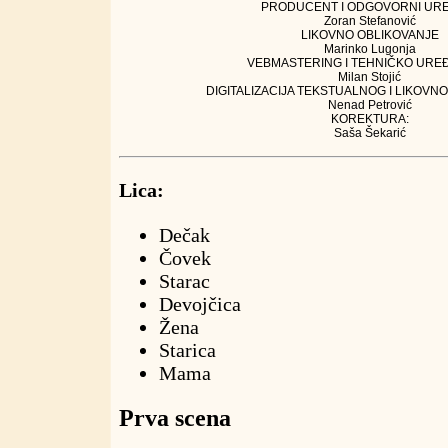
PRODUCENT I ODGOVORNI UR
Zoran Stefanović
LIKOVNO OBLIKOVANJE
Marinko Lugonja
VEBMASTERING I TEHNIČKO URE
Milan Stojić
DIGITALIZACIJA TEKSTUALNOG I LIKOVN
Nenad Petrović
KOREKTURA:
Saša Šekarić
Lica:
Dečak
Čovek
Starac
Devojčica
Žena
Starica
Mama
Prva scena