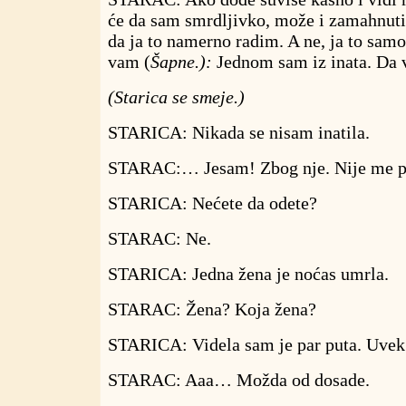
će da sam smrdljivko, može i zamahnuti
da ja to namerno radim. A ne, ja to samo 
vam (
Šapne.):
Jednom sam iz inata. Da vi
(Starica se smeje.)
STARICA: Nikada se nisam inatila.
STARAC:… Jesam! Zbog nje. Nije me p
STARICA: Nećete da odete?
STARAC: Ne.
STARICA: Jedna žena je noćas umrla.
STARAC: Žena? Koja žena?
STARICA: Videla sam je par puta. Uvek j
STARAC: Aaa… Možda od dosade.