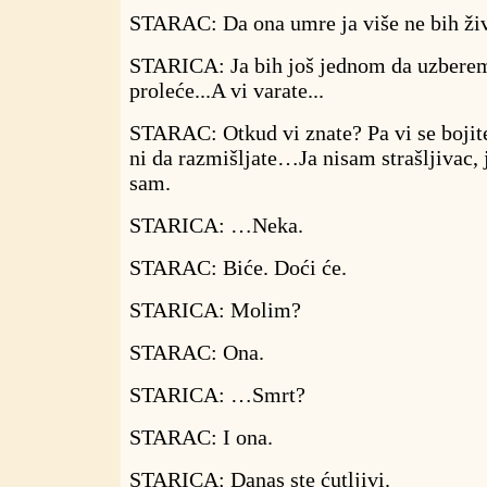
STARAC: Da ona umre ja više ne bih ži
STARICA: Ja bih još jednom da uzbere
proleće...A vi varate...
STARAC: Otkud vi znate? Pa vi se bojite
ni da razmišljate…Ja nisam strašljivac, 
sam.
STARICA: …Neka.
STARAC: Biće. Doći će.
STARICA: Molim?
STARAC: Ona.
STARICA: …Smrt?
STARAC: I ona.
STARICA: Danas ste ćutljivi.