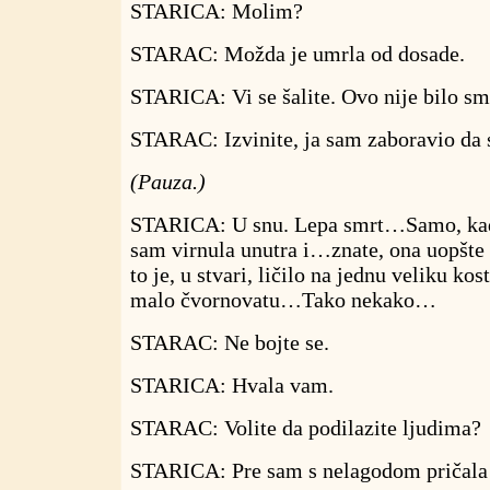
STARICA: Molim?
STARAC: Možda je umrla od dosade.
STARICA: Vi se šalite. Ovo nije bilo sm
STARAC: Izvinite, ja sam zaboravio da s
(Pauza.)
STARICA: U snu. Lepa smrt…Samo, kad s
sam virnula unutra i…znate, ona uopšte 
to je, u stvari, ličilo na jednu veliku
malo čvornovatu…Tako nekako…
STARAC: Ne bojte se.
STARICA: Hvala vam.
STARAC: Volite da podilazite ljudima?
STARICA: Pre sam s nelagodom pričala 