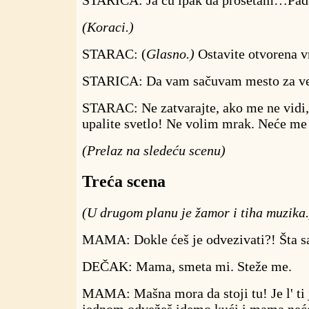
STARICA: Ja ću ipak da prošetam…Pada
(Koraci.)
STARAC: (
Glasno.)
Ostavite otvorena v
STARICA: Da vam sačuvam mesto za v
STARAC: Ne zatvarajte, ako me ne vidi,
upalite svetlo! Ne volim mrak. Neće me 
(Prelaz na sledeću scenu)
Treća scena
(U drugom planu je žamor i tiha muzika.
MAMA: Dokle ćeš je odvezivati?! Šta sa
DEČAK: Mama, smeta mi. Steže me.
MAMA: Mašna mora da stoji tu! Je l' ti j