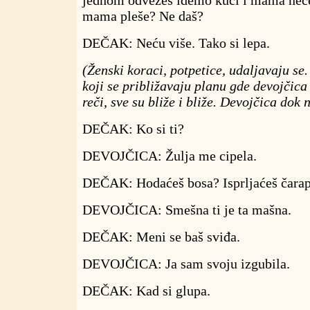
jednom odvežeš idemo kući i mama neće 
mama pleše? Ne daš?
DEČAK: Neću više. Tako si lepa.
(Ženski koraci, potpetice, udaljavaju se
koji se približavaju planu gde devojčica
reči, sve su bliže i bliže. Devojčica dok
DEČAK: Ko si ti?
DEVOJČICA: Žulja me cipela.
DEČAK: Hodaćeš bosa? Isprljaćeš čarap
DEVOJČICA: Smešna ti je ta mašna.
DEČAK: Meni se baš sviđa.
DEVOJČICA: Ja sam svoju izgubila.
DEČAK: Kad si glupa.