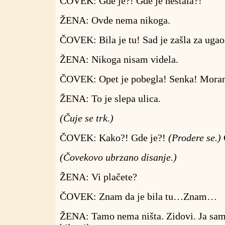
ČOVEK: Gde je?! Gde je nestala?!
ŽENA: Ovde nema nikoga.
ČOVEK: Bila je tu! Sad je zašla za ugao
ŽENA: Nikoga nisam videla.
ČOVEK: Opet je pobegla! Senka! Mora
ŽENA: To je slepa ulica.
(Čuje se trk.)
ČOVEK: Kako?! Gde je?!
(Prodere se.)
(Čovekovo ubrzano disanje.)
ŽENA: Vi plačete?
ČOVEK: Znam da je bila tu…Znam…
ŽENA: Tamo nema ništa. Zidovi. Ja sam 