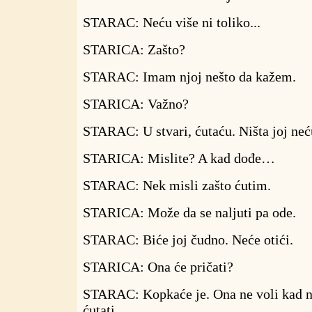
STARAC: Neću više ni toliko...
STARICA: Zašto?
STARAC: Imam njoj nešto da kažem.
STARICA: Važno?
STARAC: U stvari, ćutaću. Ništa joj neću
STARICA: Mislite? A kad dođe…
STARAC: Nek misli zašto ćutim.
STARICA: Može da se naljuti pa ode.
STARAC: Biće joj čudno. Neće otići.
STARICA: Ona će pričati?
STARAC: Kopkaće je. Ona ne voli kad 
ćutati.