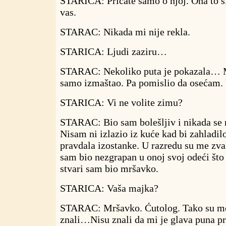
STARICA: Pričate samo o njoj. Ona to si
vas.
STARAC: Nikada mi nije rekla.
STARICA: Ljudi zaziru…
STARAC: Nekoliko puta je pokazala… M
samo izmaštao. Pa pomislio da osećam. 
STARICA: Vi ne volite zimu?
STARAC: Bio sam bolešljiv i nikada se
Nisam ni izlazio iz kuće kad bi zahladil
pravdala izostanke. U razredu su me zvali
sam bio nezgrapan u onoj svoj odeći što 
stvari sam bio mršavko.
STARICA: Vaša majka?
STARAC: Mršavko. Ćutolog. Tako su me 
znali…Nisu znali da mi je glava puna pri