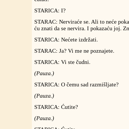
STARICA: I?
STARAC: Nerviraće se. Ali to neće poka
ću znati da se nervira. I pokazaću joj. Z
STARICA: Nećete izdržati.
STARAC: Ja? Vi me ne poznajete.
STARICA: Vi ste čudni.
(Pauza.)
STARICA: O čemu sad razmišljate?
(Pauza.)
STARICA: Ćutite?
(Pauza.)