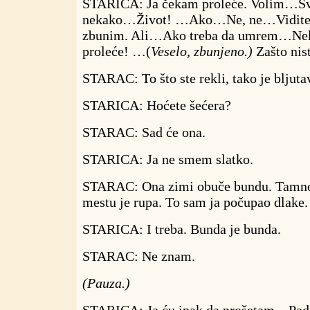
STARICA: Ja čekam proleće. Volim…S
nekako…Život! …Ako…Ne, ne…Vidite, s
zbunim. Ali…Ako treba da umrem…Ne
proleće! …(
Veselo, zbunjeno.)
Zašto nis
STARAC: To što ste rekli, tako je bljuta
STARICA: Hoćete šećera?
STARAC: Sad će ona.
STARICA: Ja ne smem slatko.
STARAC: Ona zimi obuče bundu. Tamn
mestu je rupa. To sam ja počupao dlake.
STARICA: I treba. Bunda je bunda.
STARAC: Ne znam.
(Pauza.)