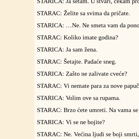
STARICA: Ja šetam. U stvari, čekam pro
STARAC: Želite sa svima da pričate.
STARICA: …Ne. Ne smeta vam da pon
STARAC: Koliko imate godina?
STARICA: Ja sam žena.
STARAC: Šetajte. Padaće sneg.
STARICA: Zašto ne zalivate cveće?
STARAC: Vi nemate para za nove papuč
STARICA: Volim ove sa rupama.
STARAC: Brzo ćete umreti. Na vama se 
STARICA: Vi se ne bojite?
STARAC: Ne. Većina ljudi se boji smrti