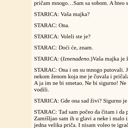
pričam mnogo…Sam sa sobom. A hteo s
STARICA: Vaša majka?
STARAC: Ona.
STARICA: Voleli ste je?
STARAC: Doći će, znam.
STARICA: (
Iznenađeno
.)Vaša majka je 
STARAC: Ona i on su mnogo putovali. J
nekom ženom koja me je čuvala i priča
A ja im ne bi smetao. Ne bi sigurno! Ne
vodili.
STARICA: Gde ona sad živi? Sigurno je v
STARAC: Tad sam počeo da čitam i da p
Zamišljao sam ih u glavi a neke i malo iz
jedna velika priča. I nisam voleo te igra