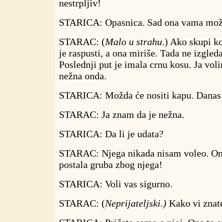
nestrpljiv!
STARICA: Opasnica. Sad ona vama može
STARAC: (
Malo u strahu
.) Ako skupi 
je raspusti, a ona miriše. Tada ne izgled
Poslednji put je imala crnu kosu. Ja vol
nežna onda.
STARICA: Možda će nositi kapu. Danas 
STARAC: Ja znam da je nežna.
STARICA: Da li je udata?
STARAC: Njega nikada nisam voleo. On 
postala gruba zbog njega!
STARICA: Voli vas sigurno.
STARAC: (
Neprijateljski.)
Kako vi znat