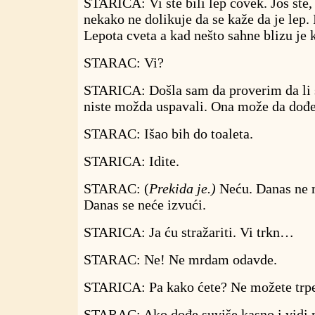
STARICA: Vi ste bili lep čovek. Još ste, 
nekako ne dolikuje da se kaže da je lep.
Lepota cveta a kad nešto sahne blizu je k
STARAC: Vi?
STARICA: Došla sam da proverim da li s
niste možda uspavali. Ona može da dođe
STARAC: Išao bih do toaleta.
STARICA: Idite.
STARAC: (
Prekida je.)
Neću. Danas ne
Danas se neće izvući.
STARICA: Ja ću stražariti. Vi trkn…
STARAC: Ne! Ne mrdam odavde.
STARICA: Pa kako ćete? Ne možete trpet
STARAC: Ako dođe suviše kasno i vidi me