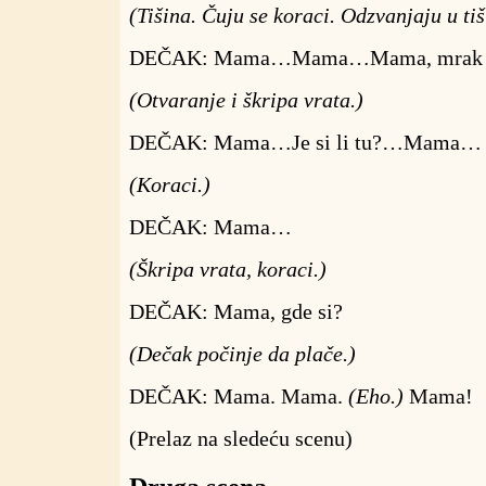
(Tišina. Čuju se koraci. Odzvanjaju u tiši
DEČAK: Mama…Mama…Mama, mrak je,
(Otvaranje i škripa vrata.)
DEČAK: Mama…Je si li tu?…Mama…
(Koraci.)
DEČAK: Mama…
(Škripa vrata, koraci.)
DEČAK: Mama, gde si?
(Dečak počinje da plače.)
DEČAK: Mama. Mama.
(Eho.)
Mama!
(Prelaz na sledeću scenu)