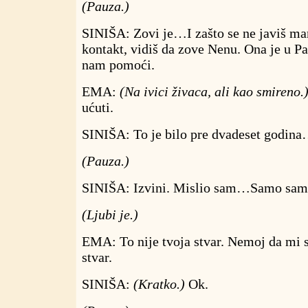
(Pauza.)
SINIŠA: Zovi je…I zašto se ne javiš ma
kontakt, vidiš da zove Nenu. Ona je u P
nam pomoći.
EMA:
(Na ivici živaca, ali kao smireno.
ućuti.
SINIŠA: To je bilo pre dvadeset godina
(Pauza.)
SINIŠA: Izvini. Mislio sam…Samo sam
(Ljubi je.)
EMA: To nije tvoja stvar. Nemoj da mi 
stvar.
SINIŠA:
(Kratko.)
Ok.