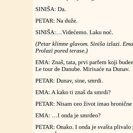
SINIŠA: Da.
PETAR: Na duže.
SINIŠA:…Videćemo. Laku noć.
(Petar klimne glavom. Siniša izlazi. Ema
Prolazi pored terase.)
EMA: Znaš, tata, prvi parfem koji bude
Le tour de Danube. Mirisaće na Dunav.
PETAR: Dunav, sine, smrdi.
EMA: A kako ti znaš da smrdi?
PETAR: Nisam ceo život imao hronične 
EMA: …I onda je smrdeo?
PETAR: Onako. I onda je svašta plivalo