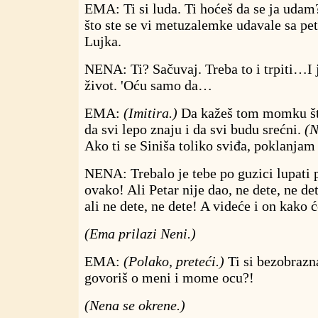
EMA: Ti si luda. Ti hoćeš da se ja udam?
što ste se vi metuzalemke udavale sa pe
Lujka.
NENA: Ti? Sačuvaj. Treba to i trpiti…I 
život. 'Oću samo da…
EMA:
(Imitira.)
Da kažeš tom momku šta 
da svi lepo znaju i da svi budu srećni.
(N
Ako ti se Siniša toliko sviđa, poklanjam 
NENA: Trebalo je tebe po guzici lupati p
ovako! Ali Petar nije dao, ne dete, ne de
ali ne dete, ne dete! A videće i on kako ć
(Ema prilazi Neni.)
EMA:
(Polako, preteći.)
Ti si bezobrazn
govoriš o meni i mome ocu?!
(Nena se okrene.)