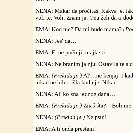
NENA: Makar da pročitaš. Kakva je, takv
voli te. Voli. Znam ja. Ona želi da ti dođ
EMA: Kod nje? Da mi bude mama?
(Poč
NENA: Jes' da…
EMA: E, ne počinji, majke ti.
NENA: Ne branim ja nju. Ostavila te s 
EMA:
(Prekida je.)
Al'…ne kenjaj. I kad 
nikad ne bih otišla kod nje. Nikad.
NENA: Al' ko zna jednog dana…
EMA:
(Prekida je.)
Znaš šta?…Boli m
NENA:
(Prekida je.)
Ne psuj!
EMA: A ti onda prestani!