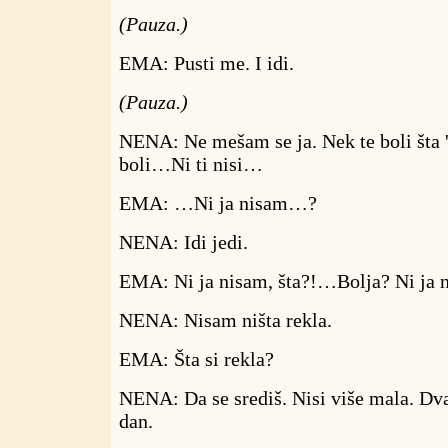
(Pauza.)
EMA: Pusti me. I idi.
(Pauza.)
NENA: Ne mešam se ja. Nek te boli šta '
boli…Ni ti nisi…
EMA: …Ni ja nisam…?
NENA: Idi jedi.
EMA: Ni ja nisam, šta?!…Bolja? Ni ja 
NENA: Nisam ništa rekla.
EMA: Šta si rekla?
NENA: Da se središ. Nisi više mala. Dva'
dan.