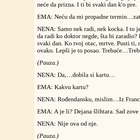
neće da prizna. I ti bi svaki dan k'o pre.
EMA: Neću da mi propadne termin…zato 
NENA: Samo nek radi, nek kocka. I to je
da radi ko doktor negde, šta bi zaradio? 
svaki dan. Ko tvoj otac, mrtve. Pusti ti,
ovako. Lepši je to posao. Trebaće…Tre
(Pauza.)
NENA: Da,…dobila si kartu…
EMA: Kakvu kartu?
NENA: Rođendansku, mislim…Iz Franc
EMA: A je li? Dejana šlihtara. Sad zove i 
NENA: Nije ova od nje.
(Pauza.)