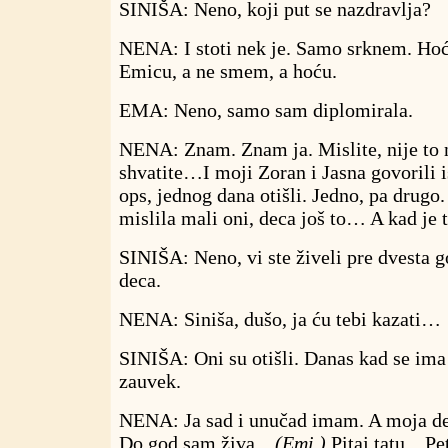
SINIŠA: Neno, koji put se nazdravlja?
NENA: I stoti nek je. Samo srknem. Ho
Emicu, a ne smem, a hoću.
EMA: Neno, samo sam diplomirala.
NENA: Znam. Znam ja. Mislite, nije to n
shvatite…I moji Zoran i Jasna govorili i
ops, jednog dana otišli. Jedno, pa drugo
mislila mali oni, deca još to… A kad je 
SINIŠA: Neno, vi ste živeli pre dvesta
deca.
NENA: Siniša, dušo, ja ću tebi kazati…
SINIŠA: Oni su otišli. Danas kad se ima 
zauvek.
NENA: Ja sad i unučad imam. A moja de
Do god sam živa…
(Emi.)
Pitaj tatu…Petr