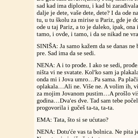
sad kad ima diplomu, i kad bi zarađivala
dalje je dete, vaše dete, dete? I da od
tu, u tu školu za mirise u Pariz, gde je do
ode u taj Pariz, a to je daleko, ipak, ona i
tamo, i ovde, i tamo, i da se nikad ne vr
SINIŠA: Ja samo kažem da se danas ne b
pre. Sad ima da se sedi.
NENA: A i to prođe. I ako se sedi, prođe
ništa vi ne svatate. Kol'ko sam ja plak
onda mi i Jova umro…Pa sama. Pa plači
oplakala…Ali ne. Više ne. A volim ih, v
za mojim Jovanom pustim…A prošlo viš
godina…Dva'es dve. Tad sam tebe počela
progovorila i gučeš ta-ta, ta-ta.
EMA: Tata, što si se ućutao?
NENA: Dotu'će vas ta bolnica. Ne pita je 