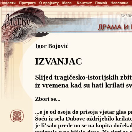
Igor Bojović
IZVANJAC
Slijed tragičesko-istorijskih zbit
iz vremena kad su hati krilati sv
Zbori se...
...e je od osoja do prisoja vjetar glas 
Šoću iz sela Dubove oždrijebilo krilat
je li'salo pređe no se na kopita dočekal