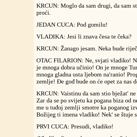
KRCUN: Moglo da sam drugi, da sam st
proći.
JEDAN CUCA: Pod gomilu!
VLADIKA: Jesi li znava česa te čeka?
KRCUN: Žanago jesam. Neka bude riječ
OTAC FILARION: Ne, svjati vladiko! N
je mnoga dobra učinio! On je mnoge Tur
mnoga gladna usta ljebom na'ranio! Prog
zemlje! Đe gođ bude on će opet za nas do
KRCUN: Vaistinu da sam stio bježat' ne
Zar da se po svijetu ka pogana biza od n
me u tuđoj zemlji smotre ka poganog iz
Božijeg ti imena vladiko! Nek' se štuje 
PRVI CUCA: Presudi, vladiko!