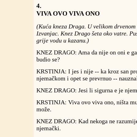
4.
VIVA OVO VIVA ONO
(Kuća kneza Draga. U velikom drvenom 
Izvanjac. Knez Drago šeta oko vatre. Puš
grije vodu u kazanu.)
KNEZ DRAGO: Ama da nije on oni e ga z
budio se?
KRSTINJA: I jes i nije -- ka kroz san pr
njemačkom i opet se prevrnuo -- nauznak
KNEZ DRAGO: Jesi li sigurna e je njem
KRSTINJA: Viva ovo viva ono, ništa mu 
može.
KNEZ DRAGO: Kad nekoga ne razumiješ
njemački.