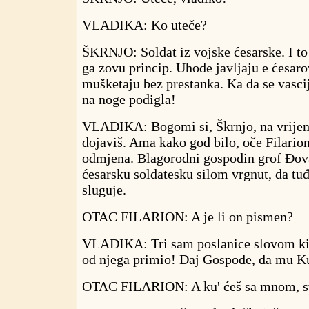
VLADIKA: Ko uteče?
ŠKRNJO: Soldat iz vojske ćesarske. I to 
ga zovu princip. Uhode javljaju e ćesaro
mušketaju bez prestanka. Ka da se vasci
na noge podigla!
VLADIKA: Bogomi si, Škrnjo, na vrijem
dojaviš. Ama kako gođ bilo, oče Filarione
odmjena. Blagorodni gospodin grof Đova
ćesarsku soldatesku silom vrgnut, da tuđ
sluguje.
OTAC FILARION: A je li on pismen?
VLADIKA: Tri sam poslanice slovom k
od njega primio! Daj Gospode, da mu Ku
OTAC FILARION: A ku' ćeš sa mnom, sv