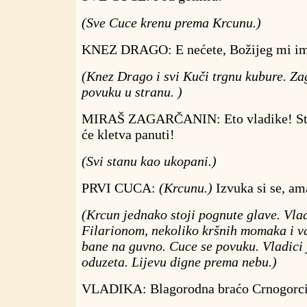
(Sve Cuce krenu prema Krcunu.)
KNEZ DRAGO: E nećete, Božijeg mi im
(Knez Drago i svi Kuči trgnu kubure. Zag
povuku u stranu. )
MIRAŠ ZAGARČANIN: Eto vladike! Stan'
će kletva panuti!
(Svi stanu kao ukopani.)
PRVI CUCA:
(Krcunu.)
Izvuka si se, am
(Krcun jednako stoji pognute glave. Vla
Filarionom, nekoliko kršnih momaka i v
bane na guvno. Cuce se povuku. Vladici 
oduzeta. Lijevu digne prema nebu.)
VLADIKA: Blagorodna braćo Crnogorci