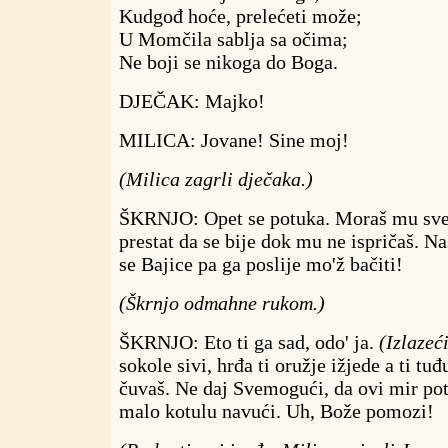
Kudgođ hoće, prelećeti može;
U Momčila sablja sa očima;
Ne boji se nikoga do Boga.
DJEČAK: Majko!
MILICA: Jovane! Sine moj!
(Milica zagrli dječaka.)
ŠKRNJO: Opet se potuka. Moraš mu sve 
prestat da se bije dok mu ne ispričaš. Na
se Bajice pa ga poslije mo'ž bačiti!
(Škrnjo odmahne rukom.)
ŠKRNJO: Eto ti ga sad, odo' ja.
(Izlazeć
sokole sivi, hrđa ti oružje ižjede a ti tu
čuvaš. Ne daj Svemogući, da ovi mir potr
malo kotulu navući. Uh, Bože pomozi!