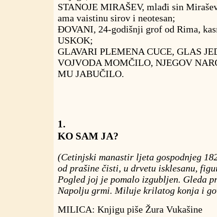
STANOJE MIRAŠEV, mlađi sin Mirašev, 
ama vaistinu sirov i neotesan;
ĐOVANI, 24-godišnji grof od Rima, ka
USKOK;
GLAVARI PLEMENA CUCE, GLAS JE
VOJVODA MOMČILO, NJEGOV NARO
MU JABUČILO.
1.
KO SAM JA?
(Cetinjski manastir ljeta gospodnjeg 18
od prašine čisti, u drvetu isklesanu, figu
Pogled joj je pomalo izgubljen. Gleda p
Napolju grmi. Miluje krilatog konja i g
MILICA: Knjigu piše Žura Vukašine