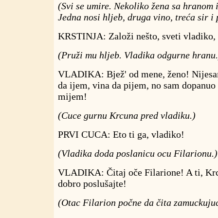
(Svi se umire. Nekoliko žena sa hranom i
Jedna nosi hljeb, druga vino, treća sir i 
KRSTINJA: Založi nešto, sveti vladiko, 
(Pruži mu hljeb. Vladika odgurne hranu.
VLADIKA: Bjež' od mene, ženo! Nijesam
da ijem, vina da pijem, no sam dopanuo
mijem!
(Cuce gurnu Krcuna pred vladiku.)
PRVI CUCA: Eto ti ga, vladiko!
(Vladika doda poslanicu ocu Filarionu.)
VLADIKA: Čitaj oče Filarione! A ti, Krc
dobro poslušajte!
(Otac Filarion počne da čita zamuckujuć