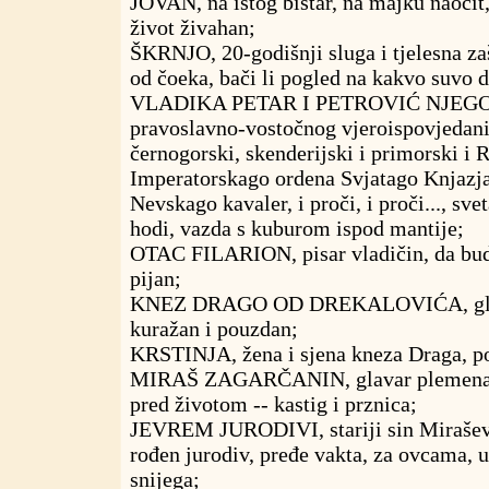
JOVAN, na istog bistar, na majku naočit,
život živahan;
ŠKRNJO, 20-godišnji sluga i tjelesna zaš
od čoeka, bači li pogled na kakvo suvo d
VLADIKA PETAR I PETROVIĆ NJEGOŠ, 
pravoslavno-vostočnog vjeroispovjedani
černogorski, skenderijski i primorski i 
Imperatorskago ordena Svjatago Knjazj
Nevskago kavaler, i proči, i proči..., sve
hodi, vazda s kuburom ispod mantije;
OTAC FILARION, pisar vladičin, da bude
pijan;
KNEZ DRAGO OD DREKALOVIĆA, glav
kuražan i pouzdan;
KRSTINJA, žena i sjena kneza Draga, p
MIRAŠ ZAGARČANIN, glavar plemena Z
pred životom -- kastig i prznica;
JEVREM JURODIVI, stariji sin Mirašev
rođen jurodiv, pređe vakta, za ovcama, u 
snijega;