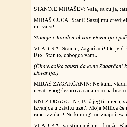
STANOJE MIRAŠEV: Vala, sa'ću ja, tata, 
MIRAŠ CUCA: Stani! Sazuj mu crevlje! 
mrtvaca!
Stanoje i Jurodivi uhvate Đovanija i poč
VLADIKA: Stan'te, Zagarčani! On je do
ište! Stan'te, dabogda vam...
(Čim vladika zausti da kune Zagarčani 
Đovanija.)
MIRAŠ ZAGARČANIN: Ne kuni, vladiko!
nesatovnog ćesarovca anatemu na braću 
KNEZ DRAGO: Ne, Božijeg ti imena, svj
izvanjca u zaštitu uzet'. Moja Milica će
rane izvidati! Ne kuni ig', ne znaju česa 
VLADIKA: Vaistinu pošteno, kneže. Blag