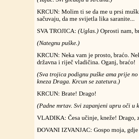
KRCUN: Molim ti se da me u prsi muške
sačuvaju, da me svijetla lika saranite...
SVA TROJICA:
(Uglas.)
Oprosti nam, b
(Nategnu puške.)
KRCUN: Neka vam je prosto, braćo. Nek'
državna i riječ vladičina. Oganj, braćo!
(Sva trojica podignu puške ama prije no
kneza Draga. Krcun se zatetura.)
KRCUN: Brate! Drago!
(Padne mrtav. Svi zapanjeni upru oči u 
VLADIKA: Česa učinje, kneže! Drago, z
ĐOVANI IZVANJAC: Gospo moja, gdje s