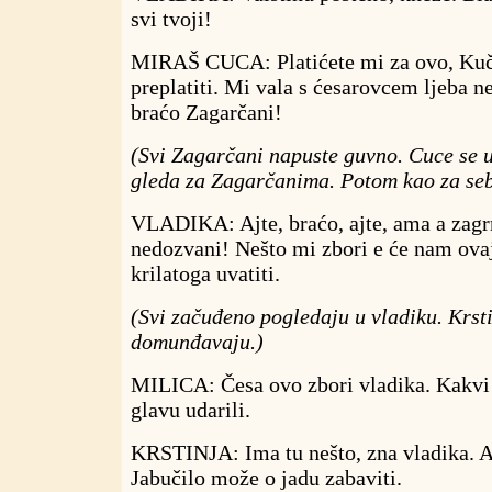
svi tvoji!
MIRAŠ CUCA: Platićete mi za ovo, Kuči.
preplatiti. Mi vala s ćesarovcem ljeba 
braćo Zagarčani!
(Svi Zagarčani napuste guvno. Cuce se 
gleda za Zagarčanima. Potom kao za seb
VLADIKA: Ajte, braćo, ajte, ama a zagr
nedozvani! Nešto mi zbori e će nam ovaj
krilatoga uvatiti.
(Svi začuđeno pogledaju u vladiku. Krsti
domunđavaju.)
MILICA: Česa ovo zbori vladika. Kakvi 
glavu udarili.
KRSTINJA: Ima tu nešto, zna vladika. A 
Jabučilo može o jadu zabaviti.