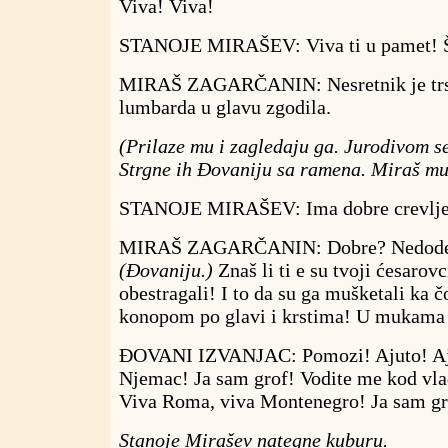
Viva! Viva!
STANOJE MIRAŠEV: Viva ti u pamet! Št
MIRAŠ ZAGARČANIN: Nesretnik je trsi
lumbarda u glavu zgodila.
(Prilaze mu i zagledaju ga. Jurodivom s
Strgne ih Đovaniju sa ramena. Miraš mu
STANOJE MIRAŠEV: Ima dobre crevlje
MIRAŠ ZAGARČANIN: Dobre? Nedoder
(Đovaniju.)
Znaš li ti e su tvoji ćesarov
obestragali! I to da su ga mušketali ka 
konopom po glavi i krstima! U mukama j
ĐOVANI IZVANJAC: Pomozi! Ajuto! Aju
Njemac! Ja sam grof! Vodite me kod vla
Viva Roma, viva Montenegro! Ja sam gr
Stanoje Mirašev nategne kuburu.