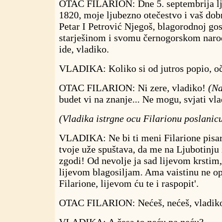
OTAC FILARION: Dne 5. septembrija lj
1820, moje ljubezno otečestvo i vaš dobr
Petar I Petrović Njegoš, blagorodnoj go
starješinom i svomu černogorskom narod
ide, vladiko.
VLADIKA: Koliko si od jutros popio, oč
OTAC FILARION: Ni zere, vladiko!
(Na
budet vi na znanje... Ne mogu, svjati vla
(Vladika istrgne ocu Filarionu poslanicu
VLADIKA: Ne bi ti meni Filarione pisar 
tvoje uže spuštava, da me na Ljubotinju
zgodi! Od nevolje ja sad lijevom krstim
lijevom blagosiljam. Ama vaistinu ne op
Filarione, lijevom ću te i raspopit'.
OTAC FILARION: Nećeš, nećeš, vladik
VLADIKA: A česa to neću pa neću?