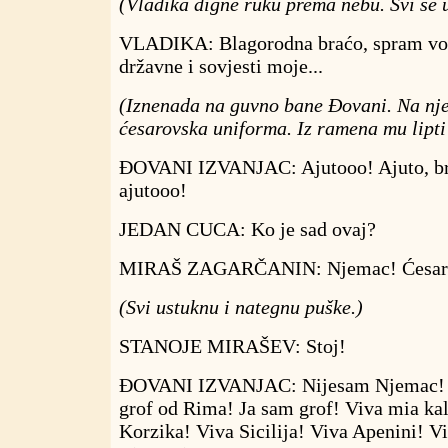
(Vladika digne ruku prema nebu. Svi se 
VLADIKA: Blagorodna braćo, spram volj
državne i sovjesti moje...
(Iznenada na guvno bane Đovani. Na nj
ćesarovska uniforma. Iz ramena mu lipti 
ĐOVANI IZVANJAC: Ajutooo! Ajuto, br
ajutooo!
JEDAN CUCA: Ko je sad ovaj?
MIRAŠ ZAGARČANIN: Njemac! Ćesarov
(Svi ustuknu i nategnu puške.)
STANOJE MIRAŠEV: Stoj!
ĐOVANI IZVANJAC: Nijesam Njemac! 
grof od Rima! Ja sam grof! Viva mia kal
Korzika! Viva Sicilija! Viva Apenini! 