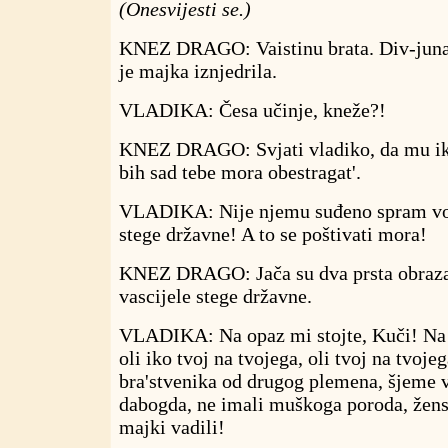
(Onesvijesti se.)
KNEZ DRAGO: Vaistinu brata. Div-junak
je majka iznjedrila.
VLADIKA: Česa učinje, kneže?!
KNEZ DRAGO: Svjati vladiko, da mu iko
bih sad tebe mora obestragat'.
VLADIKA: Nije njemu suđeno spram vo
stege državne! A to se poštivati mora!
KNEZ DRAGO: Jača su dva prsta obraza
vascijele stege državne.
VLADIKA: Na opaz mi stojte, Kuči! Na o
oli iko tvoj na tvojega, oli tvoj na tvoje
bra'stvenika od drugog plemena, šjeme v
dabogda, ne imali muškoga poroda, žens
majki vadili!