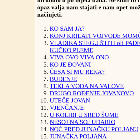
mrknulo u po bijela dana. Ne sluti to 
opaz valja nam stajati e nam opet mo
načinjeti.
KO SAM JA?
KONJ KRILATI VOJVODE MOM
VLADIKA STEGU ŠTITI oli PAD
KUČKO PLEME
VIVA OVO VIVA ONO
KO JE ĐOVANI
ČESA SI MU REKA?
BUĐENJE
TEKLA VODA NA VALOVE
DRUGO ROĐENJE JOVANOVO
UTEČE JOVAN
VJENČANJE
U KOLIBI U SRED ŠUME
NESOJ NA SOJ UDARIO
NOĆ PRED JUNAČKU POLJANU
JUNAČKA POLJANA