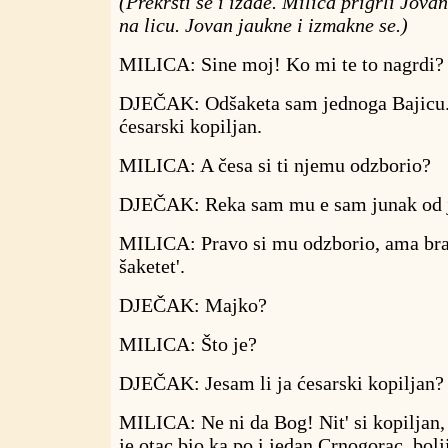
(Prekrsti se i izađe. Milica prigrli Jov
na licu. Jovan jaukne i izmakne se.)
MILICA: Sine moj! Ko mi te to nagrdi?
DJEČAK: Odšaketa sam jednoga Bajicu.
ćesarski kopiljan.
MILICA: A česa si ti njemu odzborio?
DJEČAK: Reka sam mu e sam junak od 
MILICA: Pravo si mu odzborio, ama bra'
šaketet'.
DJEČAK: Majko?
MILICA: Što je?
DJEČAK: Jesam li ja ćesarski kopiljan?
MILICA: Ne ni da Bog! Nit' si kopiljan, n
je otac bio ka po i jedan Crnogorac, bolji