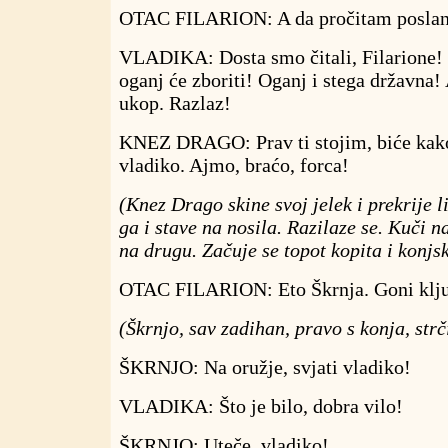
OTAC FILARION: A da pročitam poslani
VLADIKA: Dosta smo čitali, Filarione! 
oganj će zboriti! Oganj i stega državna! 
ukop. Razlaz!
KNEZ DRAGO: Prav ti stojim, biće kako 
vladiko. Ajmo, braćo, forca!
(Knez Drago skine svoj jelek i prekrije 
ga i stave na nosila. Razilaze se. Kuči 
na drugu. Začuje se topot kopita i konjsk
OTAC FILARION: Eto Škrnja. Goni klju
(Škrnjo, sav zadihan, pravo s konja, strč
ŠKRNJO: Na oružje, svjati vladiko!
VLADIKA: Što je bilo, dobra vilo!
ŠKRNJO: Uteče, vladiko!