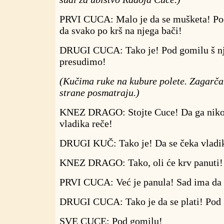
PRVI CUCA: Malo je da se mušketa! Pod
da svako po krš na njega bači!
DRUGI CUCA: Tako je! Pod gomilu š n
presudimo!
(Kučima ruke na kubure polete. Zagarča
strane posmatraju.)
KNEZ DRAGO: Stojte Cuce! Da ga niko 
vladika reče!
DRUGI KUČ: Tako je! Da se čeka vladi
KNEZ DRAGO: Tako, oli će krv panuti!
PRVI CUCA: Već je panula! Sad ima da s
DRUGI CUCA: Tako je da se plati! Pod 
SVE CUCE: Pod gomilu!