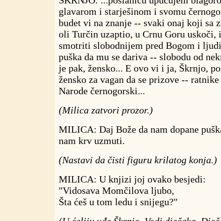
ŠKRNJO: ...poslanicu upućujem blagoro
glavarom i starješinom i svomu černog
budet vi na znanje -- svaki onaj koji sa 
oli Turčin uzaptio, u Crnu Goru uskoči,
smotriti slobodnijem pred Bogom i ljud
puška da mu se dariva -- slobodu od nekr
je pak, žensko... E ovo vi i ja, Škrnjo, p
žensko za vagan da se prizove -- ratnike 
Narode černogorski...
(Milica zatvori prozor.)
MILICA: Daj Bože da nam dopane puška 
nam krv uzmuti.
(Nastavi da čisti figuru krilatog konja.)
MILICA: U knjizi joj ovako besjedi:
"Vidosava Momčilova ljubo,
Šta ćeš u tom ledu i snijegu?"