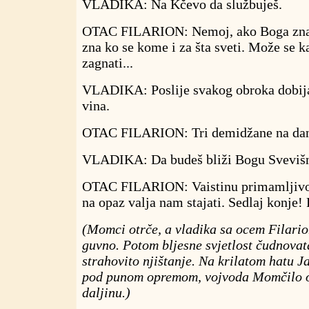
VLADIKA: Na Kčevo da službuješ.
OTAC FILARION: Nemoj, ako Boga znaš
zna ko se kome i za šta sveti. Može se k
zagnati...
VLADIKA: Poslije svakog obroka dobij
vina.
OTAC FILARION: Tri demidžane na da
VLADIKA: Da budeš bliži Bogu Sveviš
OTAC FILARION: Vaistinu primamljivo.
na opaz valja nam stajati. Sedlaj konje!
(Momci otrče, a vladika sa ocem Filari
guvno. Potom bljesne svjetlost čudnovat
strahovito njištanje. Na krilatom hatu J
pod punom opremom, vojvoda Momčilo o
daljinu.)