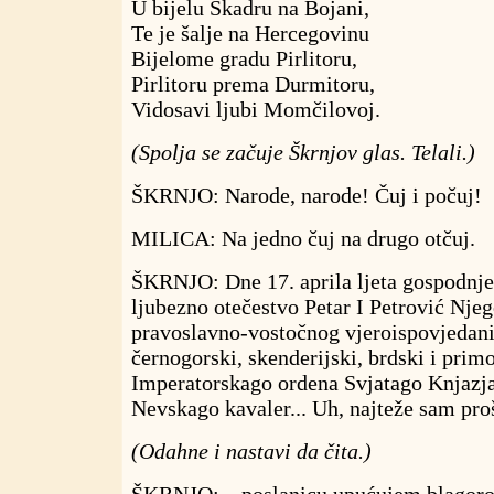
U bijelu Skadru na Bojani,
Te je šalje na Hercegovinu
Bijelome gradu Pirlitoru,
Pirlitoru prema Durmitoru,
Vidosavi ljubi Momčilovoj.
(Spolja se začuje Škrnjov glas. Telali.)
ŠKRNJO: Narode, narode! Čuj i počuj!
MILICA: Na jedno čuj na drugo otčuj.
ŠKRNJO: Dne 17. aprila ljeta gospodnj
ljubezno otečestvo Petar I Petrović Njeg
pravoslavno-vostočnog vjeroispovjedani
černogorski, skenderijski, brdski i prim
Imperatorskago ordena Svjatago Knjazj
Nevskago kavaler... Uh, najteže sam pro
(Odahne i nastavi da čita.)