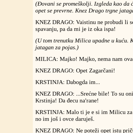
(Đovani se promeškolji. Izgleda kao da ć
opet se prevrne. Knez Drago trgne jatag
KNEZ DRAGO: Vaistinu ne probudi li se
spavanju, pa da mi je iz oka ispa!
(U tom trenutku Milica upadne u kuću. K
jatagan za pojas.)
MILICA: Majko! Majko, nema nam ova
KNEZ DRAGO: Opet Zagarčani!
KRSTINJA: Dabogda im...
KNEZ DRAGO: ...Srećne bile! To su oni
Krstinja! Da đecu na'rane!
KRSTINJA: Malo ti je e si im Milicu za
no im još i ovce daruješ.
KNEZ DRAGO: Ne poteži opet istu priču