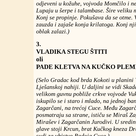
odjeveni u kožuhe, vojvoda Momčilo i nek
Lupaju u šerpe i talambase. Šire veliku 
Konj se propinje. Pokušava da se otme.
zauzda i zajaše konja krilatoga. Konj nji
oblak zalazi.)
3.
VLADIKA STEGU ŠTITI
oli
PADE KLETVA NA KUČKO PLEM
(Selo Gradac kod brda Kokoti u planini 
Lješanskoj nahiji. U daljini se vidi Ska
velikom guvnu pobliže crkve vojvode V
iskupilo se i staro i mlado, na jednoj ba
Zagarčani, na trećoj Cuce. Među Zagarč
posmatraju sa strane, ističu se Miraš Z
Mirašev i Zagarčanin Jurodivi. U sredin
glave stoji Krcun, brat Kučkog kneza D
sudi za ubistvo Radoja Cuce.)