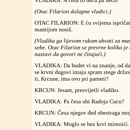
(Otac Filarion došapne vladici.)
OTAC FILARION: E ću svijema ispričat
mantijom nosiš.
(Vladika ga lijevom rukom uhvati za man
sebe. Otac Filarion se prevrne koliko je 
nastavi da govori ne čitajući.)
VLADIKA: Da budet vi na znanje, od dan
se krvni dugovi imaju spram stege državn
ti, Krcune, ima ovo pri pameti?
KRCUN: Jesam, presvijetli vladiko.
VLADIKA: Pa česa ubi Radoja Cucu?
KRCUN: Česa njegov đed obestraga moj
VLADIKA: Moglo se bez krvi mimoići.