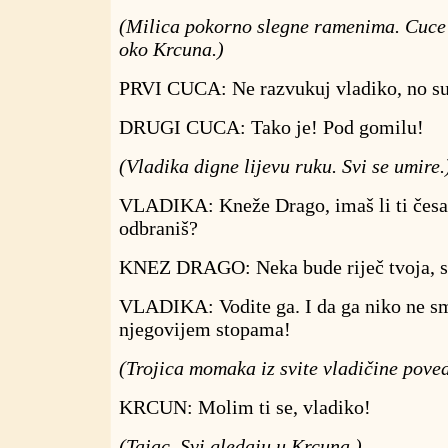
(Milica pokorno slegne ramenima. Cuce
oko Krcuna.)
PRVI CUCA: Ne razvukuj vladiko, no s
DRUGI CUCA: Tako je! Pod gomilu!
(Vladika digne lijevu ruku. Svi se umire.
VLADIKA: Kneže Drago, imaš li ti česa 
odbraniš?
KNEZ DRAGO: Neka bude riječ tvoja, sv
VLADIKA: Vodite ga. I da ga niko ne smi
njegovijem stopama!
(Trojica momaka iz svite vladičine pove
KRCUN: Molim ti se, vladiko!
(Tajac. Svi gledaju u Krcuna.)