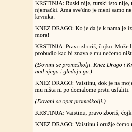
KRSTINJA: Ruski nije, turski isto nije,
njemački. Ama sve'dno je meni samo ne bi
krvnika.
KNEZ DRAGO: Ko je da je k nama je iz
mora!
KRSTINJA: Pravo zboriš, čojku. Može bit
probudio kad bi znava e mu nećemo ništa
(Đovani se promeškolji. Knez Drago i Kr
nad njega i gledaju ga.)
KNEZ DRAGO: Vaistinu, dok je na moj
mu ništa ni po domalome prstu usfaliti.
(Đovani se opet promeškolji.)
KRSTINJA: Vaistinu, pravo zboriš, čojk
KNEZ DRAGO: Vaistinu i oružje ćemo m