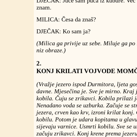
DJEČAK: Juče sam puca iz kubure. Već 
znam.
MILICA: Česa da znaš?
DJEČAK: Ko sam ja?
(Milica ga privije uz sebe. Miluje ga po 
niz obraze.)
2.
KONJ KRILATI VOJVODE MOM
(Vražje jezero ispod Durmitora, ljeta go
davne. Mjesečina je. Sve je mirno. Kraj
kobila. Čuju se zrikavci. Kobila prilazi 
Nenadano voda se uzburka. Začuje se str
jezera, crven kao krv, izroni krilat kon
kobilu. Potom je udara kopitama u glavu
sijevaju varnice. Usmrti kobilu. Sve se 
začuju zrikavci. Konj krene prema jezeru