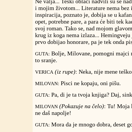
Ne valja... Teški oblaci nadvili su se
i mojim životom... Literature nema bez i
inspiracija, poznato je, dobija se u kafan
opet, potrebne pare, a para će biti tek 
svoj roman. Tako se, nad mojom glavom,
krug iz koga nema izlaza... Hemingveju j
prvo dobijao honorare, pa je tek onda pi
Bolje, Milovane, pomogni majci n
GUTA:
to sranje.
(iz rupe)
: Neka, nije mene teško.
VERICA
Pisci ne kopaju, oni pišu.
MILOVAN:
Pa, di je ta tvoja knjiga? Daj, sin
GUTA:
(Pokazuje na čelo)
: Tu! Moja k
MILOVAN
ne daš napolje!
Mora da je mnogo dobra, deset god
GUTA: