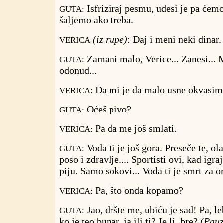
Isfriziraj pesmu, udesi je pa ćemo
GUTA:
šaljemo ako treba.
(iz rupe)
: Daj i meni neki dinar.
VERICA
Zamani malo, Verice... Zanesi...
GUTA:
odonud...
Da mi je da malo usne okvasim.
VERICA:
Oćeš pivo?
GUTA:
Pa da me još smlati.
VERICA:
Voda ti je još gora. Preseče te, ol
GUTA:
poso i zdravlje.... Sportisti ovi, kad igr
piju. Samo sokovi... Voda ti je smrt za 
Pa, što onda kopamo?
VERICA:
Jao, dršte me, ubiću je sad! Pa, le
GUTA:
ko je teo bunar, ja ili ti? Je li, bre?
(Pauz