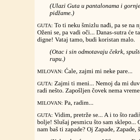
(Ulazi Guta u pantalonama i gornj
pidžame.)
To ti neku šmizlu nađi, pa se na n
GUTA:
Oženi se, pa vadi oči... Danas-sutra će t
digne! Vataj tamo, budi koristan malo.
(Otac i sin odmotavaju čekrk, spušt
rupu.)
Ćale, zajmi mi neke pare...
MILOVAN:
Zajmi ti meni... Nemoj da mi duv
GUTA:
radi nešto. Zapošljen čovek nema vreme
Pa, radim...
MILOVAN:
Vidim, pretrže se... A i to što radi
GUTA:
bolje! Slušaj pesmicu što sam sklepo... 
nam baš ti zapade? Oj Zapade, Zapade, št