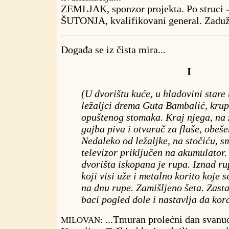
ZEMLJAK, sponzor projekta. Po struci
ŠUTONJA, kvalifikovani general. Zaduž
Događa se iz čista mira...
I
(U dvorištu kuće, u hladovini stare 
ležaljci drema Guta Bambalić, krup
opuštenog stomaka. Kraj njega, na z
gajba piva i otvarač za flaše, obeš
Nedaleko od ležaljke, na stočiću, s
televizor priključen na akumulator.
dvorišta iskopana je rupa. Iznad ru
koji visi uže i metalno korito koje s
na dnu rupe. Zamišljeno šeta. Zasta
baci pogled dole i nastavlja da kor
...Tmuran prolećni dan svanuo 
MILOVAN: