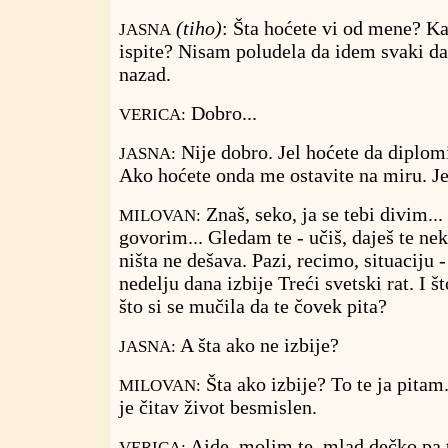
(tiho)
: Šta hoćete vi od mene? K
JASNA
ispite? Nisam poludela da idem svaki d
nazad.
Dobro...
VERICA:
Nije dobro. Jel hoćete da diplomi
JASNA:
Ako hoćete onda me ostavite na miru. J
Znaš, seko, ja se tebi divim...
MILOVAN:
govorim... Gledam te - učiš, daješ te nek
ništa ne dešava. Pazi, recimo, situaciju -
nedelju dana izbije Treći svetski rat. I š
što si se mučila da te čovek pita?
A šta ako ne izbije?
JASNA:
Šta ako izbije? To te ja pitam
MILOVAN:
je čitav život besmislen.
Ajde, molim te, mlad dečko pa t
VERICA: