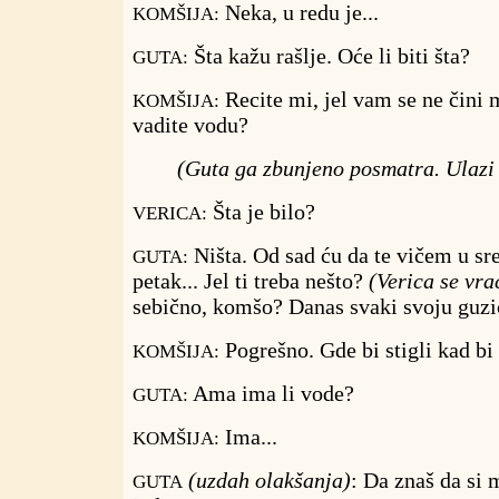
Neka, u redu je...
KOMŠIJA:
Šta kažu rašlje. Oće li biti šta?
GUTA:
Recite mi, jel vam se ne čini
KOMŠIJA:
vadite vodu?
(Guta ga zbunjeno posmatra. Ulazi 
Šta je bilo?
VERICA:
Ništa. Od sad ću da te vičem u sr
GUTA:
petak... Jel ti treba nešto?
(Verica se vra
sebično, komšo? Danas svaki svoju guzi
Pogrešno. Gde bi stigli kad bi 
KOMŠIJA:
Ama ima li vode?
GUTA:
Ima...
KOMŠIJA:
(uzdah olakšanja)
: Da znaš da si 
GUTA