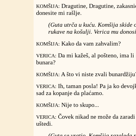
Dragutine, Dragutine, zakasnić
KOMŠIJA:
donesite mi rašlje.
(Guta utrča u kuću. Komšija skide o
rukave na košulji. Verica mu donosi
Kako da vam zahvalim?
KOMŠIJA:
Da mi kažeš, al pošteno, ima li
VERICA:
bunara?
A što vi niste zvali bunardžiju
KOMŠIJA:
Ih, taman posla! Pa ja ko devojk
VERICA:
sad za kopanje da plaćamo.
Nije to skupo...
KOMŠIJA:
Čovek nikad ne može da zaradi
VERICA:
uštedi.
(Guta se vratio. Komšija razgleda r