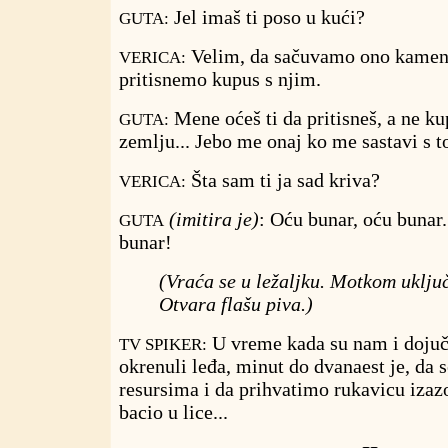
Jel imaš ti poso u kući?
GUTA:
Velim, da sačuvamo ono kamen
VERICA:
pritisnemo kupus s njim.
Mene oćeš ti da pritisneš, a ne ku
GUTA:
zemlju... Jebo me onaj ko me sastavi s 
Šta sam ti ja sad kriva?
VERICA:
(imitira je)
: Oću bunar, oću bunar.
GUTA
bunar!
(Vraća se u ležaljku. Motkom uključ
Otvara flašu piva.)
U vreme kada su nam i dojučer
TV SPIKER:
okrenuli leđa, minut do dvanaest je, da
resursima i da prihvatimo rukavicu izaz
bacio u lice...