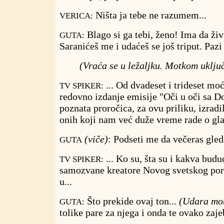
Ništa ja tebe ne razumem...
VERICA:
Blago si ga tebi, ženo! Ima da živ
GUTA:
Saranićeš me i udaćeš se još triput. Pazi 
(Vraća se u ležaljku. Motkom uključ
... Od dvadeset i trideset moć
TV SPIKER:
redovno izdanje emisije "Oči u oči sa D
poznata proročica, za ovu priliku, izradi
onih koji nam već duže vreme rade o glav
(viče)
: Podseti me da večeras gle
GUTA
... Ko su, šta su i kakva bud
TV SPIKER:
samozvane kreatore Novog svetskog pore
u...
Što prekide ovaj ton...
(Udara mot
GUTA:
tolike pare za njega i onda te ovako zaje