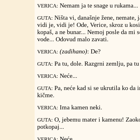
Nemam ja te snage u rukama...
VERICA:
Ništa vi, današnje žene, nemate, ja
GUTA:
vidi je, vidi je! Ode, Verice, skroz u kos
kopaš, a ne bunar... Nemoj posle da mi 
vode... Odovud malo zavati.
(zadihano)
: De?
VERICA:
Pa tu, dole. Razgrni zemlju, pa t
GUTA:
Neće...
VERICA:
Pa, neće kad si se ukrutila ko da
GUTA:
kičme.
Ima kamen neki.
VERICA:
O, jebemu mater i kamenu! Zaoko
GUTA:
potkopaj...
Neće...
VERICA: