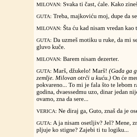
Svaka ti čast, ćale. Kako zine
MILOVAN:
Treba, majkoviću moj, dupe da se ž
GUTA:
Šta ću kad nisam vredan kao t
MILOVAN:
Da uzmeš motiku u ruke, da mi se
GUTA:
gluvo kuče.
Barem nisam dezerter.
MILOVAN:
Marš, džukelo! Marš!
(Gađa ga 
GUTA:
zemlje. Milovan otrči u kuću.)
On će men
pokvareno... To mi je fala što te lebom 
godina, dvaessedmu uzo, dinar jedan nij
ovamo, zna da sere...
Ne diraj ga, Guto, znaš da je ose
VERICA:
A ja nisam osetljiv? Jel? Mene, z
GUTA:
pljuje ko stigne? Zajebi ti tu logiku...