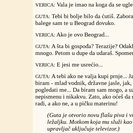
Vala je imao na koga da se ugle
VERICA:
Tebi bi bolje bilo da ćutiš. Zabora
GUTA:
balege sam te u Beograd dovuko.
Ako je ovo Beograd...
VERICA:
A šta bi gospođa? Terazije? Odakle
GUTA:
mnogo. Petom u dupe da udaraš. Spomen
E jesi me usrećio...
VERICA:
A tebi ako ne valja kupi prnje...
GUTA:
biram - mlad vodnik, državne jasle, jak,
pogledati me... Da biram sam mogo, a u
nepismenu i nikakvu. Zato, ako oćeš da ra
radi, a ako ne, a u pičku materinu!
(Guta je otvorio novu flašu piva i v
ležaljku. Motkom koja mu služi kao 
upravljač uključuje televizor.)