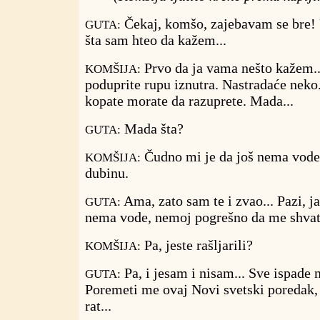
Čekaj, komšo, zajebavam se bre! U
GUTA:
šta sam hteo da kažem...
Prvo da ja vama nešto kažem..
KOMŠIJA:
poduprite rupu iznutra. Nastradaće neko.
kopate morate da razuprete. Mada...
Mada šta?
GUTA:
Čudno mi je da još nema vode. 
KOMŠIJA:
dubinu.
Ama, zato sam te i zvao... Pazi, j
GUTA:
nema vode, nemoj pogrešno da me shvati
Pa, jeste rašljarili?
KOMŠIJA:
Pa, i jesam i nisam... Sve ispade 
GUTA:
Poremeti me ovaj Novi svetski poredak,
rat...