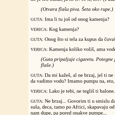
(Otvara flašu piva. Šeta oko rupe.)
Ima li tu još od onog kamenja?
GUTA:
Kog kamenja?
VERICA:
Onog što si tela za kupus da čuva
GUTA:
Kamenja koliko voliš, ama vode
VERICA:
(Guta pripaljuje cigaretu. Potegne 
flaše.)
Da mi kažeš, al ne brzaj, jel ti n
GUTA:
da vadimo vodu? Imamo pumpu na, eto, s
Lako je tebi, ne tegliš ti balone.
VERICA:
Ne brzaj... Govorim ti u smislu da
GUTA:
suša, deca, tamo po Africi, skapavaju od
nam dupe, pa pored onakve pumpe...