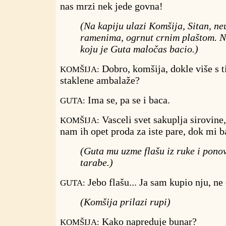
nas mrzi nek jede govna!
(Na kapiju ulazi Komšija, Sitan, ne
ramenima, ogrnut crnim plaštom. No
koju je Guta maločas bacio.)
Dobro, komšija, dokle više s 
KOMŠIJA:
staklene ambalaže?
Ima se, pa se i baca.
GUTA:
Vasceli svet sakuplja sirovine,
KOMŠIJA:
nam ih opet proda za iste pare, dok mi 
(Guta mu uzme flašu iz ruke i ponov
tarabe.)
Jebo flašu... Ja sam kupio nju, n
GUTA:
(Komšija prilazi rupi)
Kako napreduje bunar?
KOMŠIJA: