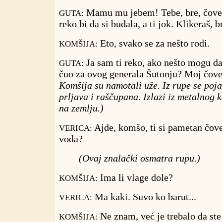
Mamu mu jebem! Tebe, bre, čovek
GUTA:
reko bi da si budala, a ti jok. Klikeraš, b
Eto, svako se za nešto rodi.
KOMŠIJA:
Ja sam ti reko, ako nešto mogu d
GUTA:
čuo za ovog generala Šutonju? Moj čovek
Komšija su namotali uže. Iz rupe se poja
prljava i raščupana. Izlazi iz metalnog k
na zemlju.)
Ajde, komšo, ti si pametan čove
VERICA:
voda?
(Ovaj znalački osmatra rupu.)
Ima li vlage dole?
KOMŠIJA:
Ma kaki. Suvo ko barut...
VERICA:
Ne znam, već je trebalo da ste 
KOMŠIJA: