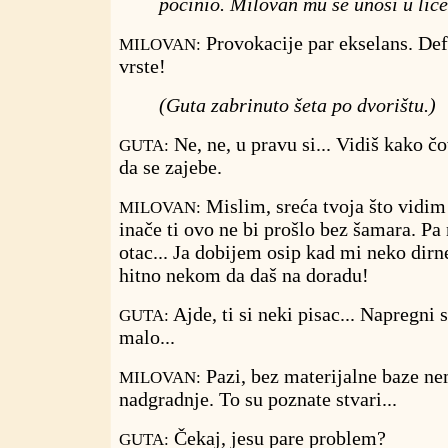
počinio. Milovan mu se unosi u lice
Provokacije par ekselans. De
MILOVAN:
vrste!
(Guta zabrinuto šeta po dvorištu.)
Ne, ne, u pravu si... Vidiš kako č
GUTA:
da se zajebe.
Mislim, sreća tvoja što vidim
MILOVAN:
inače ti ovo ne bi prošlo bez šamara. Pa 
otac... Ja dobijem osip kad mi neko dirne
hitno nekom da daš na doradu!
Ajde, ti si neki pisac... Napregni s
GUTA:
malo...
Pazi, bez materijalne baze n
MILOVAN:
nadgradnje. To su poznate stvari...
Čekaj, jesu pare problem?
GUTA: