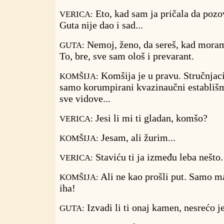
Eto, kad sam ja pričala da poz
VERICA:
Guta nije dao i sad...
Nemoj, ženo, da sereš, kad moram
GUTA:
To, bre, sve sam ološ i prevarant.
Komšija je u pravu. Stručnjaci
KOMŠIJA:
samo korumpirani kvazinaučni establiš
sve vidove...
Jesi li mi ti gladan, komšo?
VERICA:
Jesam, ali žurim...
KOMŠIJA:
Staviću ti ja između leba nešto.
VERICA:
Ali ne kao prošli put. Samo m
KOMŠIJA:
iha!
Izvadi li ti onaj kamen, nesrećo j
GUTA: