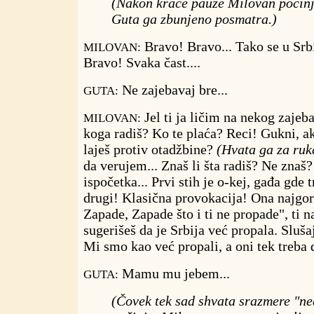
(Nakon kraće pauze Milovan počinj
Guta ga zbunjeno posmatra.)
Bravo! Bravo... Tako se u Srbi
MILOVAN:
Bravo! Svaka čast....
Ne zajebavaj bre...
GUTA:
Jel ti ja ličim na nekog zajeb
MILOVAN:
koga radiš? Ko te plaća? Reci! Gukni, a
laješ protiv otadžbine?
(Hvata ga za ruk
da verujem... Znaš li šta radiš? Ne znaš
ispočetka... Prvi stih je o-kej, gađa gde tr
drugi! Klasična provokacija! Ona najgor
Zapade, Zapade što i ti ne propade", ti 
sugerišeš da je Srbija već propala. Slušaj
Mi smo kao već propali, a oni tek treba
Mamu mu jebem...
GUTA:
(Čovek tek sad shvata srazmere "ne