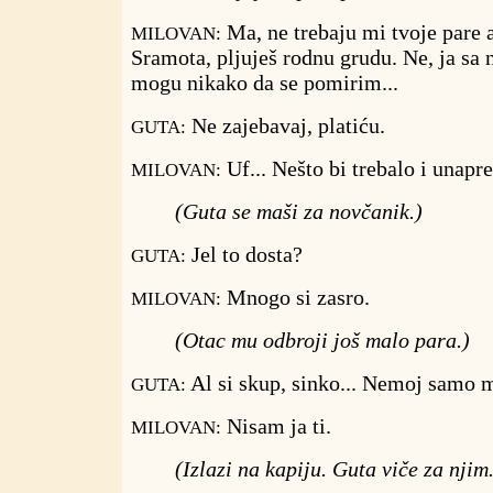
Ma, ne trebaju mi tvoje pare a
MILOVAN:
Sramota, pljuješ rodnu grudu. Ne, ja sa
mogu nikako da se pomirim...
Ne zajebavaj, platiću.
GUTA:
Uf... Nešto bi trebalo i unapre
MILOVAN:
(Guta se maši za novčanik.)
Jel to dosta?
GUTA:
Mnogo si zasro.
MILOVAN:
(Otac mu odbroji još malo para.)
Al si skup, sinko... Nemoj samo 
GUTA:
Nisam ja ti.
MILOVAN:
(Izlazi na kapiju. Guta viče za njim