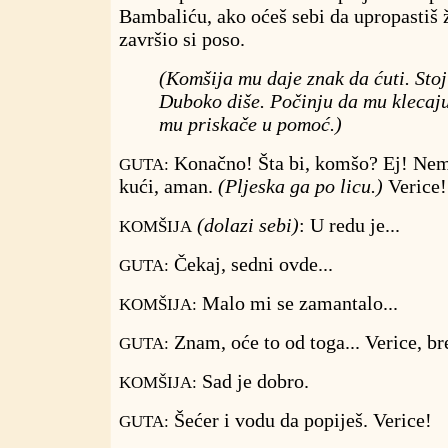
Bambaliću, ako oćeš sebi da upropastiš ž
završio si poso.
(Komšija mu daje znak da ćuti. Stoj
Duboko diše. Počinju da mu klecaj
mu priskače u pomoć.)
Konačno! Šta bi, komšo? Ej! Nem
GUTA:
kući, aman.
(Pljeska ga po licu.)
Verice!
(dolazi sebi)
: U redu je...
KOMŠIJA
Čekaj, sedni ovde...
GUTA:
Malo mi se zamantalo...
KOMŠIJA:
Znam, oće to od toga... Verice, br
GUTA:
Sad je dobro.
KOMŠIJA:
Šećer i vodu da popiješ. Verice!
GUTA: