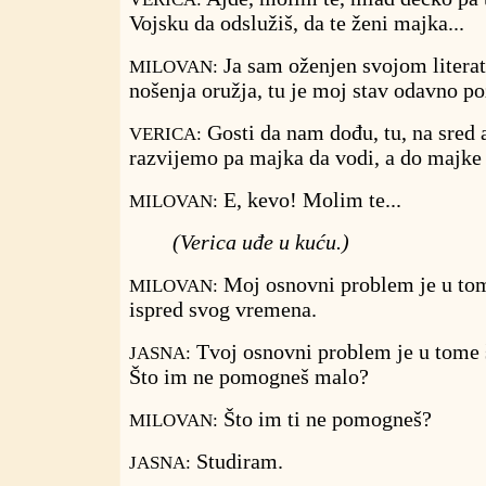
Vojsku da odslužiš, da te ženi majka...
Ja sam oženjen svojom literatu
MILOVAN:
nošenja oružja, tu je moj stav odavno po
Gosti da nam dođu, tu, na sred a
VERICA:
razvijemo pa majka da vodi, a do majke 
E, kevo! Molim te...
MILOVAN:
(Verica uđe u kuću.)
Moj osnovni problem je u to
MILOVAN:
ispred svog vremena.
Tvoj osnovni problem je u tome š
JASNA:
Što im ne pomogneš malo?
Što im ti ne pomogneš?
MILOVAN:
Studiram.
JASNA: