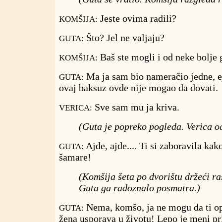
Jeste ovima radili?
KOMŠIJA:
Što? Jel ne valjaju?
GUTA:
Baš ste mogli i od neke bolje g
KOMŠIJA:
Ma ja sam bio nameračio jedne, ej 
GUTA:
ovaj baksuz ovde nije mogao da dovati.
Sve sam mu ja kriva.
VERICA:
(Guta je popreko pogleda. Verica od
Ajde, ajde.... Ti si zaboravila kak
GUTA:
šamare!
(Komšija šeta po dvorištu držeći raš
Guta ga radoznalo posmatra.)
Nema, komšo, ja ne mogu da ti o
GUTA:
žena usporava u životu! Lepo je meni pr