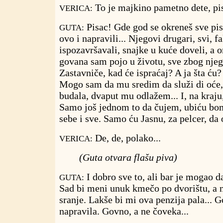
To je majkino pametno dete, pi
VERICA:
Pisac! Gde god se okreneš sve pis
GUTA:
ovo i napravili... Njegovi drugari, svi, f
ispozavršavali, snajke u kuće doveli, a on
govana sam pojo u životu, sve zbog njega
Zastavniče, kad će ispraćaj? A ja šta ću
Mogo sam da mu sredim da služi di oće, d
budala, dvaput mu odlažem... I, na kraju,
Samo još jednom to da čujem, ubiću bom
sebe i sve. Samo ću Jasnu, za pelcer, da 
De, de, polako...
VERICA:
(Guta otvara flašu piva)
I dobro sve to, ali bar je mogao d
GUTA:
Sad bi meni unuk kmečo po dvorištu, a 
sranje. Lakše bi mi ova penzija pala... 
napravila. Govno, a ne čoveka...