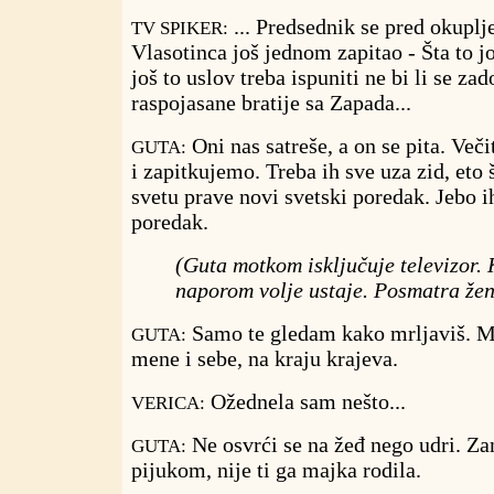
... Predsednik se pred okupl
TV SPIKER:
Vlasotinca još jednom zapitao - Šta to još
još to uslov treba ispuniti ne bi li se zado
raspojasane bratije sa Zapada...
Oni nas satreše, a on se pita. Več
GUTA:
i zapitkujemo. Treba ih sve uza zid, eto
svetu prave novi svetski poredak. Jebo i
poredak.
(Guta motkom isključuje televizor.
naporom volje ustaje. Posmatra žen
Samo te gledam kako mrljaviš. Mu
GUTA:
mene i sebe, na kraju krajeva.
Ožednela sam nešto...
VERICA:
Ne osvrći se na žeđ nego udri. Z
GUTA:
pijukom, nije ti ga majka rodila.