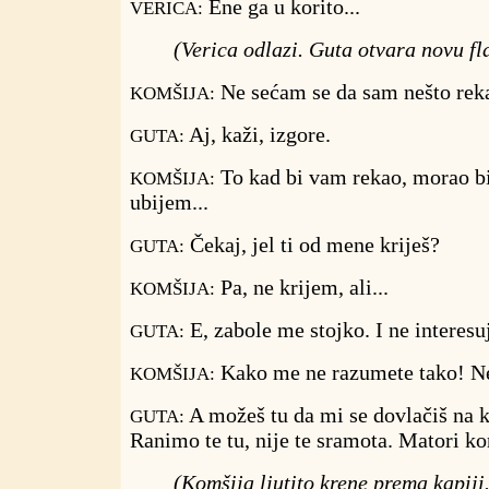
Ene ga u korito...
VERICA:
(Verica odlazi. Guta otvara novu fl
Ne sećam se da sam nešto rek
KOMŠIJA:
Aj, kaži, izgore.
GUTA:
To kad bi vam rekao, morao b
KOMŠIJA:
ubijem...
Čekaj, jel ti od mene kriješ?
GUTA:
Pa, ne krijem, ali...
KOMŠIJA:
E, zabole me stojko. I ne interesu
GUTA:
Kako me ne razumete tako! Ne
KOMŠIJA:
A možeš tu da mi se dovlačiš na 
GUTA:
Ranimo te tu, nije te sramota. Matori kon
(Komšija ljutito krene prema kapiji.