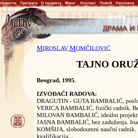
M
M
IROSLAV
OMČILOVIĆ
TAJNO ORU
Beograd, 1995.
IZVOĐAČI RADOVA:
DRAGUTIN - GUTA BAMBALIĆ, posl
VERICA BAMBALIĆ, fizički radnik. Bez 
MILOVAN BAMBALIĆ, idealni projektan
JASNA BAMBALIĆ, bez zaduženja. Inač
KOMŠIJA, slobodoumni naučni radnik. 
kvalifikacija...