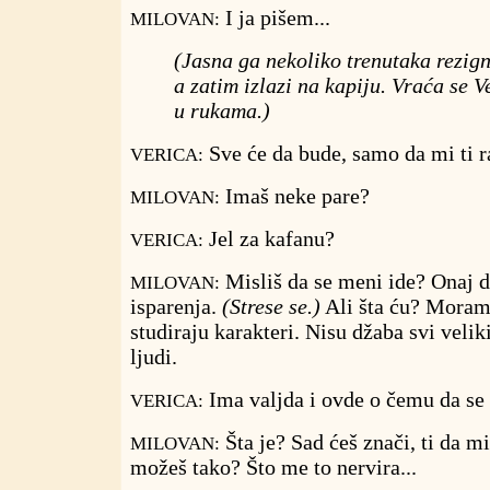
I ja pišem...
MILOVAN:
(Jasna ga nekoliko trenutaka rezig
a zatim izlazi na kapiju. Vraća se 
u rukama.)
Sve će da bude, samo da mi ti ra
VERICA:
Imaš neke pare?
MILOVAN:
Jel za kafanu?
VERICA:
Misliš da se meni ide? Onaj d
MILOVAN:
isparenja.
(Strese se.)
Ali šta ću? Moram
studiraju karakteri. Nisu džaba svi veliki
ljudi.
Ima valjda i ovde o čemu da se p
VERICA:
Šta je? Sad ćeš znači, ti da m
MILOVAN:
možeš tako? Što me to nervira...