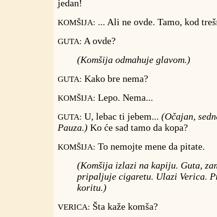
jedan!
... Ali ne ovde. Tamo, kod treš
KOMŠIJA:
A ovde?
GUTA:
(Komšija odmahuje glavom.)
Kako bre nema?
GUTA:
Lepo. Nema...
KOMŠIJA:
U, lebac ti jebem...
(Očajan, sedn
GUTA:
Pauza.)
Ko će sad tamo da kopa?
To nemojte mene da pitate.
KOMŠIJA:
(Komšija izlazi na kapiju. Guta, za
pripaljuje cigaretu. Ulazi Verica. P
koritu.)
Šta kaže komša?
VERICA: