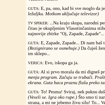
E, pa, ono, kad bi sve moglo da 
GUTA:
ležaljku. Motkom uključuje televizor)
...Na kraju skupa, narodni p
TV SPIKER:
čitao je okupljenim Vlasotinčanima stih
najnovije zbirke "Oj, Zapade, Zapade"...
E, Zapade, Zapade... Di nam baš t
GUTA:
(Rezignirano se osmehuje.)
Da čuješ žen
im sklepo...
Evo, iskopa ga ja.
VERICA:
Al si prvo morala da mi digneš pr
GUTA:
menja program. Začuju se trubači. Praš
ekrana. Guta baca praznu flašu preko ta
To! Pesma! Sviraj, nek puknu duš
GUTA:
(Veseli se. Igra oko rupe.)
Što smo ti naro
strana, a mi ne jebemo živu silu! To... V