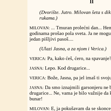
II
(Dvorište. Jutro. Milovan šeta s di
rukama.)
... Tmuran prolećni dan... He
MILOVAN:
godinama prošao pola sveta. Ja ne mogu
jedan pišljivi pasoš....
(Ulazi Jasna, a za njom i Verica.)
Pa, kako ćeš, ćero, na spavanje
VERICA:
Lepo. Kod drugarice...
JASNA:
Bože, Jasna, pa jel imaš ti svoj
VERICA:
Da smo iznajmili garsonjeru ne b
JASNA:
drugarice... Ne, vama je bilo važnije da
bunar!
E, ja pokušavam da se skonce
MILOVAN: