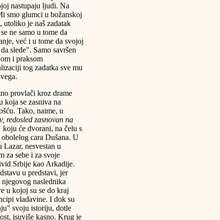
joj nastupaju ljudi. Na
Mi smo glumci u božanskoj
 utoliko je naš zadatak
ji se ne samo u tome da
je, već i u tome da svojoj
 da slede". Samo savršen
ijom i praksom
alizaciji tog zadatka sve mu
svega.
etno provlači kroz drame
u koja se zasniva na
ošću. Tako, naime, u
v, redosled zasnovan na
koju će dvorani, na čelu s
i obolelog cara Dušana. U
 Lazar, nesvestan u
m za sebe i za svoje
vid Srbije kao Arkadije.
tavu u predstavi, jer
 i njegovog naslednika
 u kojoj su se do kraj
incipi vladavine. I dok su
ju" svoju istoriju, dotle
ost, isuviše kasno. Krug je