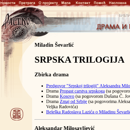
Miladin Ševarlić
SRPSKA TRILOGIJA
Zbirka drama
Predgovor "Srpskoj trilogiji" Aleksandra Milo
Drama
Propast carstva srpskoga
(sa pogovoro
Drama
Kosovo
(sa pogovorom Dušana Č. Jo
Drama
Zmaj od Srbije
(sa pogovorima Aleksan
Veljka Radovića)
Beleška Radoslava Lazića o Miladinu Ševarli
Aleksandar Milosavljević