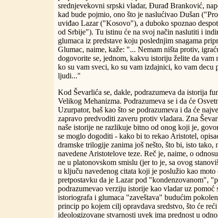
srednjevekovni srpski vladar, Đurađ Branković, napo
kad bude pojmio, ono što je naslućivao Dušan ("Pro
uviđao Lazar ("Kosovo"), a duboko spoznao despot
od Srbije"). Tu istinu će na svoj način naslutiti i ind
glumaca iz predstave koju poslednjim snagama prip
Glumac, naime, kaže: "... Nemam ništa protiv, igraću
dogovorite se, jednom, kakvu istoriju želite da vam
ko su vam sveci, ko su vam izdajnici, ko vam decu pr
ljudi..."
Kod Ševarlića se, dakle, podrazumeva da istorija fu
Velikog Mehanizma. Podrazumeva se i da će Osvetn
Uzurpator, baš kao što se podrazumeva i da će najve
zapravo predvoditi zaveru protiv vladara. Zna Ševarl
naše istorije ne razlikuje bitno od onog koji je, gov
se moglo dogoditi - kako bi to rekao Aristotel, opis
dramske trilogije zanima još nešto, što bi, isto tako
navedene Aristotelove teze. Reč je, naime, o odnosu 
ne u platonovskom smislu (jer to je, sa ovog stanovi
u ključu navedenog citata koji je poslužio kao moto 
pretpostavku da je Lazar pod "kondenzovanom", "p
podrazumevao verziju istorije kao vladar uz pomoć s
istoriografa i glumaca "zaveštava" budućim pokolenj
princip po kojem cilj opravdava sredstvo, što će reći d
ideologizovane stvarnosti uvek ima prednost u odnos