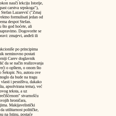
kon nauči lekciju Istorije,
past carstva srpskoga"),
 Stefan Lazarević ("Zmaj
irektno formulisati jedan od
rema despot Stefan.
 što god hoćete, ali
 napravimo. Dogovorite se
avi: zmajevi, anđeli ili
nkcioniše po principima
ik neminovno postati
rniji Carev doglavnik
ić da se način realizovanja
oreći o opštem, o onom što
ao Šekspir. No, autora ove
, moglo da bude na tragu
vlasti i pesništva, dakako
šta, apsolvirana tema), već
ovog teksta, a uz
rečišćenom" stvarnošću
vojih hroničara,
ima. Makijavelistički
a utilitarnost političke,
u na Istinu, postaće