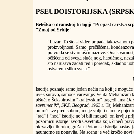
PSEUDOISTORIJSKA (SRPSK
Beleška o dramskoj trilogiji "Propast carstva s
"Zmaj od Srbije"
"Lazar: To što si video pripada takozvanom po
proizvoljnosti. Samo, prečišćena, kondenzova
pravo da se stvarnošću nazove. Ona stvarnost,
očišćena od svega slučajnog, haotičnog, neza
što narušava zadati red i poredak, skladno uo
ostvarenu sliku sveta."
Istorija poznaje samo jedan način na koji je moguće 
uvek surovo, samoostvarivanje: Veliki Mehanizam ko
pišući o Šekspirovim "kraljevskim" tragedijama (
Jan
savremenik", SKZ, Beograd,
1963.). Taj Mehanizam 
on ruši sve pred sobom, melje volju i namere pojedin
"rad" i "hod" istorije ne bi bili mogući, on krvlju pr
pozornicu istorije izvodi Osvetnika koji, čineći prav
okrvavljenih ruku, grešan. Potom se istorija nastavlja
neumorno se ponavlja. Na scenu je već kročio novi