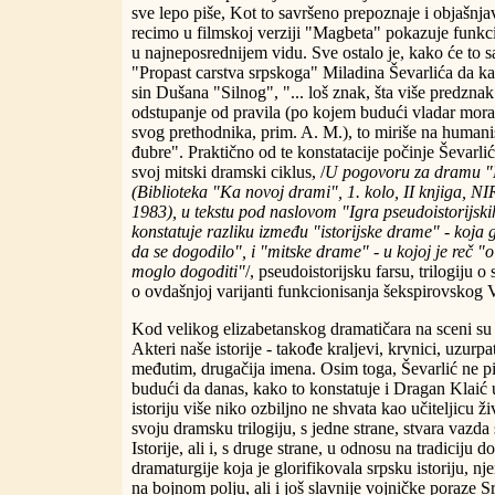
sve lepo piše, Kot to savršeno prepoznaje i objašnj
recimo u filmskoj verziji "Magbeta" pokazuje fun
u najneposrednijem vidu. Sve ostalo je, kako će to 
"Propast carstva srpskoga" Miladina Ševarlića da ka
sin Dušana "Silnog", "... loš znak, šta više predznak"
odstupanje od pravila (po kojem budući vladar mora 
svog prethodnika, prim. A. M.), to miriše na humanist
đubre". Praktično od te konstatacije počinje Ševarlić 
svoj mitski dramski ciklus, /
U pogovoru za dramu "P
(Biblioteka "Ka novoj drami", 1. kolo, II knjiga, N
1983), u tekstu pod naslovom "Igra pseudoistorijsk
konstatuje razliku između "istorijske drame" - koja
da se dogodilo", i "mitske drame" - u kojoj je reč "
moglo dogoditi"
/, pseudoistorijsku farsu, trilogiju 
o ovdašnjoj varijanti funkcionisanja šekspirovskog
Kod velikog elizabetanskog dramatičara na sceni su H
Akteri naše istorije - takođe kraljevi, krvnici, uzurpa
međutim, drugačija imena. Osim toga, Ševarlić ne piš
budući da danas, kako to konstatuje i Dragan Klaić
istoriju više niko ozbiljno ne shvata kao učiteljicu ži
svoju dramsku trilogiju, s jedne strane, stvara vazda
Istorije, ali i, s druge strane, u odnosu na tradicij
dramaturgije koja je glorifikovala srpsku istoriju, n
na bojnom polju, ali i još slavnije vojničke poraze