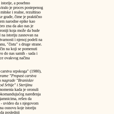
istorije, a posebno
viralo je proces postepenog
itske i realne, rezultirao
ke građe, čime je praktično
jem narodne epike kao
obro zna da ako nas je
 ironiji koja može da bude
 na istoriju zasnovan na
stvarnosti i njenoj podeli na
nu, "čistu" s druge strane.
čin na koji se pomenuti
eo do nas samih - sada i
ice ovakvog načina
i carstva srpskoga" (1980),
rame "Propast carstva
ću nagrade "Branislav
 Srbije" i Sterijinu
 momenta kada je oronuli
nokomandujućeg naređenja
jamnicima, rešen da
u - uvideo da s njegovom
a osnovu koje istoriju
da poslednji