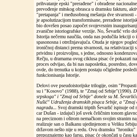
prihvatanje epski "prerađene" i obrađene nacionalne 
prevođenje mitskog obrasca u dramsku fakturu, akti
"pretapanja" i međusobnog mešanja dve stvarnosti - m
je apsolutizacijom transformisane, prerađene istorijs
bio dovršen posao započet svojevrsnim inaugurisan
zvanične istoriografske verzije. No, Ševarlić vrlo d
Istorija nečemu naučila, onda nas podučila lekciji o
spasonosna i otrežnjavajuća. Otuda je njegov pogled
ironičnoj distanci prema stvarnosti, na relativizaciji 
prividnu i proizvoljnu, s jedne, odnosno kondenzova
Rečju, u dramama ovog ciklusa pisac će pokazati na
proces odvijao, da bi nas naposletku, posredno, dov
ovde, do trenutka u kojem postaju očigledne posled
funkcionisanja Istorije.
Delovi ove pseudoistorijske trilogije, osim "Propast
su i "Kosovo" (1988), te "Zmaj od Srbije"(1990).
D
srpskoga" i "Zmaj od Srbije" donele su M. Ševarli
Nušić" Udruženja dramskih pisaca Srbije, a "Zmaj od
nagradu...
Svoj dramski triptih Ševarlić ispisuje od
car Dušan - izdajući još uvek čeličnim tonom glav
na preciznom i oštrom nemačkom svojim stranim na
realizuje san o Balkanu ujedinjenom u Veliku Srbij
državom nešto nije u redu. Ovu dramsku "hroniku" n
prepoznajemo kao farsu, pisac će okončati u času ka