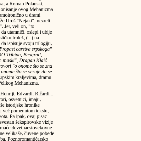
ava, a Roman Polanski,
kcionisanje ovog Mehanizma
samoironično u drami
že Uroš "Nejaki", nezreli
. Jer, veli on, "to
da utamniči, oslepi i ubije
ičku trulež, (...) na
da ispisuje svoju trilogiju,
ropast carstva srpskoga"
IRO Tribina, Beograd,
ih maski", Dragan Klaić
 govori "o onome što se zna
o onome što se veruje da se
o srpskim kraljevima, dramu
 Velikog Mehanizma.
enriji, Edvardi, Ričardi...
tori, osvetnici, imaju,
e istorijske hronike
 u već pomenutom tekstu,
vota. Pa ipak, ovaj pisac
 svestan šekspirovske vizije
u domaće devetnaestovekovne
jene velikaše, čuvene pobede
 Srba. Poznoromantičarsko