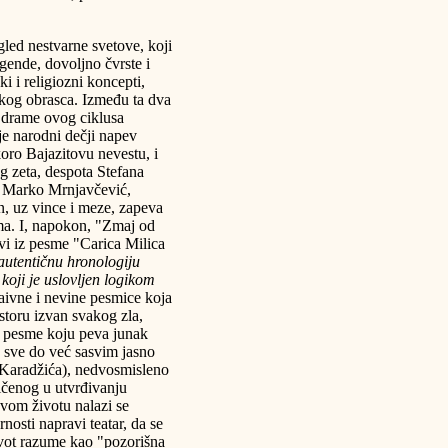
gled nestvarne svetove, koji
egende, dovoljno čvrste i
ki i religiozni koncepti,
skog obrasca. Između ta dva
i drame ovog ciklusa
je narodni dečji napev
oro Bajazitovu nevestu, i
g zeta, despota Stefana
pi Marko Mrnjavčević,
an, uz vince i meze, zapeva
ma. I, napokon, "Zmaj od
ovi iz pesme "Carica Milica
autentičnu hronologiju
koji je uslovljen logikom
aivne i nevine pesmice koja
ostoru izvan svakog zla,
e pesme koju peva junak
 sve do već sasvim jasno
 Karadžića), nedvosmisleno
ičenog u utvrđivanju
vom životu nalazi se
rnosti napravi teatar, da se
život razume kao "pozorišna