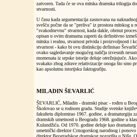
zatvoren. Tada će se ova mitska dramska trilogija do
stvarnosti.
U času kada argumentacija zasnovana na naknadnoj
svešću počne da se "preliva" iz prostora mitskog u r
"svakodnevnu" stvarnost, kada dakle, obrnut proces 
opisan u ovim dramama zapreti da definitivno izmeša
mitsku i realnu, stvarnost privida i proizvoljnosti i
stvarnost - kako bi ovu distinkciju definisao Ševar
ovako sagledavanje mogućeg naličja izvesnih nesum
momenata iz srpske istorije deluje otrežnjujuće. Ak
svakako zbog zdrave relativizacije onoga što smo pr
kao apsolutnu istorijsku faktografiju.
MILADIN ŠEVARLIĆ
ŠEVARLIĆ, Miladin - dramski pisac - rođen u Beog
Školovao se u rodnom gradu. Studije svetske knjiže
fakultetu diplomirao 1967. godine, a dramaturgiju z
dramskih umetnosti u Beogradu 1968. godine u klasi
Kulundžića. Od 1970. godine deluje kao dramatur
umetnički direktor Crnogorskog narodnog i ponovo 
direktor Beogradskog dramskog pozorišta u Nišu. Ob