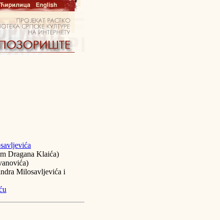
savljevića
m Dragana Klaića)
vanovića)
dra Milosavljevića i
ću