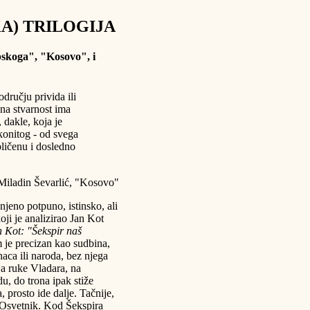
A) TRILOGIJA
rpskoga", "Kosovo", i
dručju privida ili
na stvarnost ima
 dakle, koja je
konitog - od svega
bličenu i dosledno
Miladin Ševarlić, "Kosovo"
njeno potpuno, istinsko, ali
ji je analizirao Jan Kot
 Kot: "Šekspir naš
je precizan kao sudbina,
aca ili naroda, bez njega
lja ruke Vladara, na
du, do trona ipak stiže
, prosto ide dalje. Tačnije,
 Osvetnik. Kod Šekspira