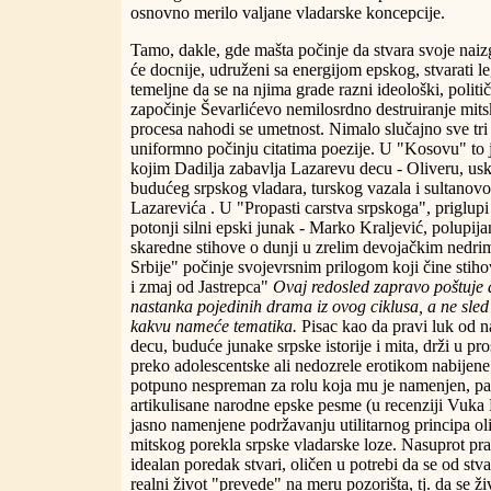
osnovno merilo valjane vladarske koncepcije.
Tamo, dakle, gde mašta počinje da stvara svoje naiz
će docnije, udruženi sa energijom epskog, stvarati l
temeljne da se na njima grade razni ideološki, politič
započinje Ševarlićevo nemilosrdno destruiranje mit
procesa nahodi se umetnost. Nimalo slučajno sve tr
uniformno počinju citatima poezije. U "Kosovu" to 
kojim Dadilja zabavlja Lazarevu decu - Oliveru, usk
budućeg srpskog vladara, turskog vazala i sultanovo
Lazarevića . U "Propasti carstva srpskoga", priglu
potonji silni epski junak - Marko Kraljević, polupij
skaredne stihove o dunji u zrelim devojačkim nedri
Srbije" počinje svojevrsnim prilogom koji čine stih
i zmaj od Jastrepca"
Ovaj redosled zapravo poštuje 
nastanka pojedinih drama iz ovog ciklusa, a ne sled 
kakvu nameće tematika.
Pisac kao da pravi luk od n
decu, buduće junake srpske istorije i mita, drži u pr
preko adolescentske ali nedozrele erotikom nabijen
potpuno nespreman za rolu koja mu je namenjen, pa
artikulisane narodne epske pesme (u recenziji Vuka
jasno namenjene podržavanju utilitarnog principa ol
mitskog porekla srpske vladarske loze. Nasuprot pra
idealan poredak stvari, oličen u potrebi da se od stva
realni život "prevede" na meru pozorišta, tj. da se 