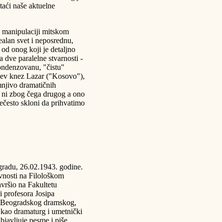
taći naše aktuelne
 manipulaciji mitskom
ealan svet i neposrednu,
od onog koji je detaljno
 dve paralelne stvarnosti -
 kondenzovanu, "čistu"
lićev knez Lazar ("Kosovo"),
njivo dramatičnih
o ni zbog čega drugog a ono
ečesto skloni da prihvatimo
radu, 26.02.1943. godine.
vnosti na Filološkom
avršio na Fakultetu
 profesora Josipa
g Beogradskog dramskog,
kao dramaturg i umetnički
javljuje pesme i piše