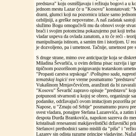
predstava" koju osmišljavaju i režiraju bogovi a u ko
jednom mestu Lazar će u "Kosovu" konstatovati: "
drami, glumci koji na pozornicu izlaze samo jednom,
ozbiljniji, a greške nepovratne. A naš zadatak sasto
služimo Bogu omogućivši mu da obnovi svoje stvaran
braći i svojim potomcima pokazujemo put koji treba
vladar uspeva da ovlada zanatom, a to će reći - teor
manipulisanja istinom, a samim tim i istorijom. U re
je dozvoljeno, pa i umetnost. Tačnije, umetnost pre 
S druge strane, mimo ove anticipacije koja se diskr
Miladina Ševarlića, u ovim delima pisac razvija i igr
tipičnom pozorišnom poigravanju teatarskom umetn
"Propasti carstva srpskoga" /
Poštujmo sada, naproti
tematskoj logici
/ sve vreme posmatramo "predstavu" 
Vukašinom Mrnjavčevićem, aranžirati da bi zavaral
"Kosovu" Ševarlić zapravo opisuje "predstavu" koju
potpunosti stvarnosti u kojoj se obreo, organizuje sa
podanike, održavajući ovom imitacijom pozorišta pri
Napose, u "Zmaju od Srbije" posmatramo pravu preds
svest vladara, ponajpre Stefana Lazarevića, a zatim
despota Đurđa Brankovića, napokon sazreva do mere
kristalisali renesansni makijavelistički državnički pr
Stefanovi prethodnici samo mislili da "pišu" i "režira
Lazarev sin odista razume principe vladavine. Nažal