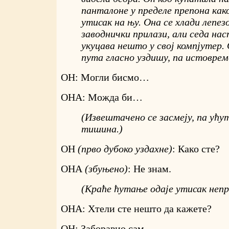
панталоне у пределе препона как
утисак на њу. Она се хлади лепезо
заводнички прилази, али седа нас
укуцава нешто у свој компјутер. 
пута гласно уздишу, па истоврем
ОН: Могли бисмо…
ОНА: Можда би…
(Извештачено се засмеју, па ућу
тишина.)
ОН
(прво дубоко уздахне)
: Како сте?
ОНА
(збуњено)
: Не знам.
(Краће ћутање одаје утисак неп
ОНА: Хтели сте нешто да кажете?
ОН: Заборавио сам…