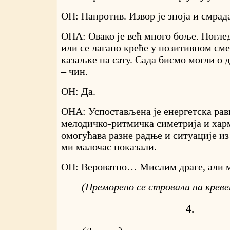
ОН: Напротив. Извор је зноја и смрад
ОНА: Овако је већ много боље. Поглед
или се лагано креће у позитивном сме
казаљке на сату. Сада бисмо могли о 
– чин.
ОН: Да.
ОНА: Успостављена је енергетска рав
мелодичко-ритмичка симетрија и харм
омогућава разне радње и ситуације из
ми малочас показали.
ОН: Вероватно… Мислим драге, али м
(Преморено се стровали на креве
4.