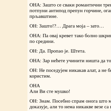
ОНА: Зашто се сваки романтични трен
потпуни антипод препун горчине, ога
прљавштине.
ОН: Зашто!?… Драга моја – зато…
ОНА: Па овај кревет тако болно шкри
по средини.
ОН: Да. Пропао је. Штета.
ОНА: Зар нећете учинити ништа да т
ОН: Не поседујем никакав алат, а не б
користим.
ОНА
Али Ви сте мушко!
ОН: Знам. Посебно спрам онога што 
доказује, али то нема никакве везе са