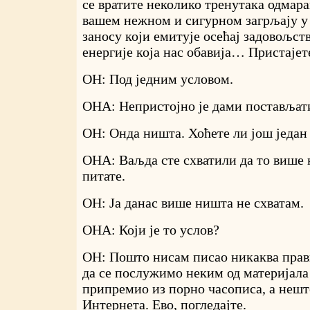
се вратите неколико тренутака одмара
вашем нежном и сигурном загрљају 
заносу који емитује осећај задовољст
енергије која нас обавија… Пристајет
ОН: Под једним условом.
ОНА: Непристојно је дами постављати
ОН: Онда ништа. Хоћете ли још један
ОНА: Ваљда сте схватили да то више 
питате.
ОН: Ја данас више ништа не схватам.
ОНА: Који је то услов?
ОН: Пошто нисам писао никаква прав
да се послужимо неким од материјала
припремио из порно часописа, а нешт
Интернета. Ево, погледајте.