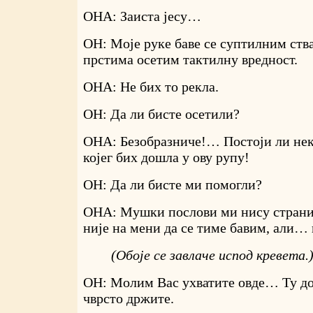
ОНА: Заиста јесу…
ОН: Моје руке баве се суптилним ств
прстима осетим тактилну вредност.
ОНА: Не бих то рекла.
ОН: Да ли бисте осетили?
ОНА: Безобразниче!… Постоји ли неки
којег бих дошла у ову рупу!
ОН: Да ли бисте ми помогли?
ОНА: Мушки послови ми нису страни
није на мени да се тиме бавим, али… 
(Обоје се завлаче испод кревета.
ОН: Молим Вас ухватите овде… Ту до
чврсто држите.