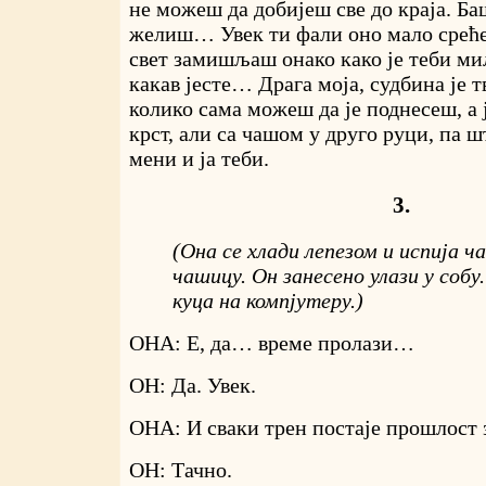
не можеш да добијеш све до краја. Ба
желиш… Увек ти фали оно мало среће.
свет замишљаш онако како је теби ми
какав јесте… Драга моја, судбина је 
колико сама можеш да је поднесеш, а ј
крст, али са чашом у друго руци, па ш
мени и ја теби.
3.
(Она се хлади лепезом и испија ч
чашицу. Он занесено улази у собу.
куца на компјутеру.)
ОНА: Е, да… време пролази…
ОН: Да. Увек.
ОНА: И сваки трен постаје прошлост 
ОН: Тачно.