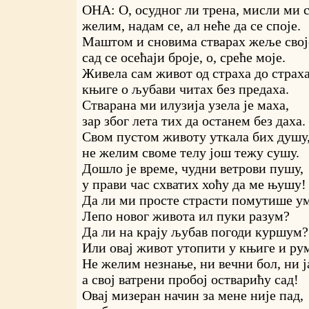
ОНА: О, осудног ли трена, мисли ми с
желим, надам се, ал неће да се споје.
Маштом и сновима стварах жеље свој
сад се осећаји броје, о, среће моје.
Живела сам живот од страха до страха
књиге о љубави читах без предаха.
Стварана ми илузија узела је маха,
зар због лета тих да останем без даха.
Свом пустом животу уткала бих душу
не желим своме телу још тежу сушу.
Дошло је време, чудни ветрови пушу,
у прави час схватих хоћу да ме њушу!
Да ли ми просте страсти помутише у
Лепо новог живота ил пуки разум?
Да ли на крају љубав погоди куршум?
Или овај живот утопити у књиге и ру
Не желим незнање, ни вечни бол, ни ј
а свој ватрени пробој остварићу сад!
Овај мизеран начин за мене није пад,