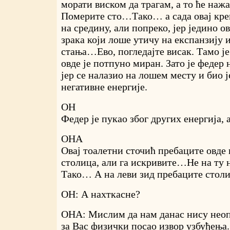
морати виском да трагам, а то ће наж
Померите сто…Тако… а сада овај кре
на средину, али попреко, јер једино 
зрака који лоше утичу на експанзију 
стања…Ево, погледајте висак. Тамо је
овде је потпуно миран. Зато је федер
јер се налазио на лошем месту и био ј
негативне енергије.
ОН
Федер је пукао због других енергија,
ОНА
Овај тоалетни сточић пребаците овде г
столица, али га искривите…Не на ту 
Тако… А на леви зид пребаците столиц
ОН: А нахткасне?
ОНА: Мислим да нам данас нису неопх
за Вас физички посао извор узбуђења.