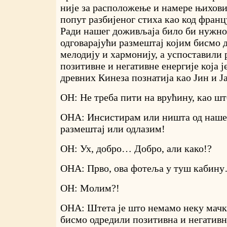
није за расположење и намере њихових
попут разбијеног стиха као код франц
Ради нашег доживљаја било би нужно
одговарајући размештај којим бисмо 
мелодију и хармонију, а успоставили
позитивне и негативне енергије која ј
древних Кинеза познатија као Јин и Ја
ОН: Не треба пити на врућину, као шт
ОНА: Инсистирам или ништа од нашег
размештај или одлазим!
ОН: Ух, добро… Добро, али како!?
ОНА: Прво, ова фотеља у туш кабин
ОН: Молим?!
ОНА: Штета је што немамо неку мачк
бисмо одредили позитивна и негативн