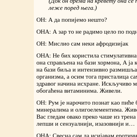
(Док он дрема на кревету она се 
леже поред њега.)
ОН: А да попијемо нешто?
ОНА: А зар то не радимо цело по подн
ОН: Мислио сам неки афродизијак
ОНА: Не бих користила стимулативна
она справљена на бази хормона, А ја
на бази биља и интензивно размишља
организма, а осим тога присталица с
здравог начина исхране. Искључиво 
обогаћена витаминима. Живели.
ОН: Рум је нарочито познат као пиће
минералима и олигоелементима. Жив
Вас гледам овако преко чаше из трена 
лепши и сензуалнији, изазовнији и…
ОНА: Свесна сам да исијавам еротичн