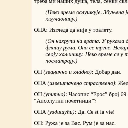
треба ми наших душа, тела, сенки скл
(Неко време ослушкује. Збуњена ј
кључаоницу.)
ОНА: Изгледа да није у тоалету.
(Он нахрупи на врата. У рукама
флашу рума. Она се тргне. Неха
своју хаљиницу. Неко време се у
посматрају.)
ОН
(званично и хладно)
: Добар дан.
ОНА
(извештачено страствено)
: Жел
ОН
(упитно)
: Часопис “Ерос” број 69
“Апсолутни почетници”?
ОНА
(уздишући)
: Да. Ce'st la vie!
ОН: Ружа је за Вас. Рум је за нас.