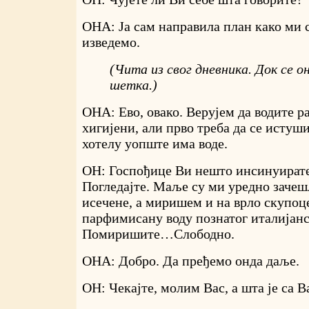
ОНА: Ја сам направила план како ми с
изведемо.
(Чита из свог дневника. Док се о
шетка.)
ОНА: Ево, овако. Верујем да водите ра
хигијени, али прво треба да се истуши
хотелу уопште има воде.
ОН: Госпођице Ви нешто инсинуирате 
Погледајте. Маље су ми уредно зачеш
исечене, а миришем и на врло скупо
парфимисану воду познатог италијанс
Помиришите…Слободно.
ОНА: Добро. Да пређемо онда даље.
ОН: Чекајте, молим Вас, а шта је са 