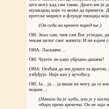
шта могу кад сам таква. Драго ми је д
мушкарац који то може да примети. Д
еротске мирисе и флуиде емоција кој
(Он седа на кревет поред ње.)
ОН: Знао сам, чим сам Вас угледао, да
чекам целог свог живота. И не кајем с
ОНА: Ласкавче…
ОН: Чујете ли како убрзано дишем?
ОНА: Осећам да ми дувате за вратом, 
узбуђује. Није као у аутобусу.
ОН: Ја…ја… ја више не могу да се 
морам…
(Навали да је љуби, али је у нас
обори преко кревета. Он не хаје 