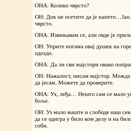
ОНА: Колико чврсто?
ОН: Док не осетите да је напето…Ја
чврсто.
ОНА: Извињавам се, али овде је прил
ОН: Уприте ногама овај душек на горе,
одоздо.
ОНА: Да ли сви мајстори овако попра
ОН: Нажалост, нисам мајстор. Можда
да јесам. Можете да проверите.
ОНА: Ух, леђа… Нешто сам се мало у
боље.
ОН: Уз мало маште и слободе наш сек
да се одигра у било ком делу и на бил
соби.