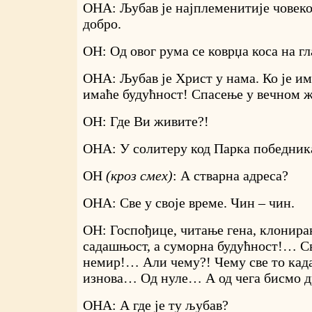
ОНА: Љубав је најплеменитије човеко
добро.
ОН: Од овог рума се коврџа коса на гл
ОНА: Љубав је Христ у нама. Ко је има
имаће будућност! Спасење у вечном ж
ОН: Где Ви живите?!
ОНА: У солитеру код Парка победник
ОН
(кроз смех)
: А стварна адреса?
ОНА: Све у своје време. Чин – чин.
ОН: Госпођице, читање гена, клонира
садашњост, а суморна будућност!… Св
немир!… Али чему?! Чему све то кад
изнова… Од нуле… А од чега бисмо д
ОНА: А где је ту љубав?