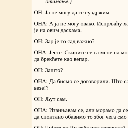
отимање.)
ОН: Ја не могу да се суздржим
ОНА: А ја не могу овако. Испрљаћу х
је на овим даскама.
ОН: Зар је то сад важно?
ОНА: Јесте. Скините се са мене на м
да брекћете као вепар.
ОН: Зашто?
ОНА: Да бисмо се договорили. Што са
везе!?
ОН: Љут сам.
ОНА: Извињавам се, али морамо да се
да спонтано обавимо то због чега смо
ОН: Чујете ли Ви себе шта говорите?