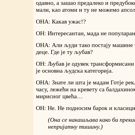
одавно, а зашао предалеко и предубок
мали, као атоми и ту не можемо апсо
ОНА: Какав ужас!?
ОН: Интересантан, мада не популара
ОНА: Али људи тако постају машине 
деце. Где је ту љубав?
ОН: Љубав је одувек трансформисани 
је основна људска категорија.
ОНА: Знате ли шта је мадам Готје ре
часу, лежећи на кревету са балдахино
мирисног цвећа…
ОН: Не. Не подносим барок и класи
(Она се накашљава како би преки
непријатну тишину.)