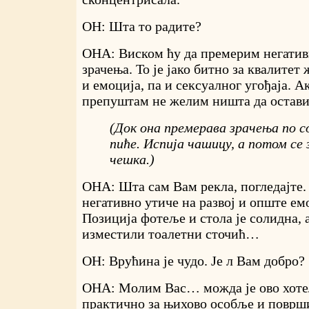
ОН: Шта то радите?
ОНА: Виском ћу да премерим негатив
зрачења. То је јако битно за квалитет
и емоција, па и сексуалног угођаја. Ак
препуштам не желим ништа да оста
(Док она премерава зрачења по с
пиће. Испија чашицу, а потом се
чешка.)
ОНА: Шта сам Вам рекла, погледајте.
негативно утиче на развој и опште е
Позиција фотеље и стола је солидна, 
изместили тоалетни сточић…
ОН: Врућина је чудо. Је л Вам добро?
ОНА: Молим Вас… можда је ово хоте
практично за њихово особље и површи