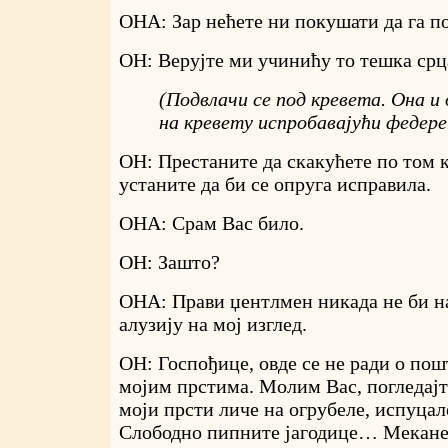
ОНА: Зар нећете ни покушати да га п
ОН: Верујте ми учинићу то тешка срц
(Подвлачи се под кревета. Она и 
на кревету испробавајући федере
ОН: Престаните да скакућете по том 
устаните да би се опруга исправила.
ОНА: Срам Вас било.
ОН: Зашто?
ОНА: Прави џентлмен никада не би н
алузију на мој изглед.
ОН: Госпођице, овде се не ради о пош
мојим прстима. Молим Вас, погледајте
моји прсти личе на огрубеле, испуцал
Слободно пипните јагодице… Мекане 