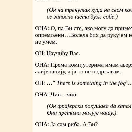
(Он на тренутак куца на свом ком
се заносно шета дуж собе.)
ОНА: О, па Ви сте, ако могу да приме
опремљени…Волела бих да рукујем њ
не умем.
ОН: Научићу Вас.
ОНА: Према компјутерима имам аверз
алијенацију, а ја то не подржавам.
ОН: …”
There
is
something
in
the
fog
"
ОНА: Чин – чин.
(Он фрајерски покушава да запал
Она прстима милује чашу.)
ОНА: Ја сам риба. А Ви?