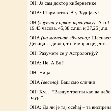
ОН: Ја сам доктор кибернетике.
ОНА: Шармантно. А у Зодијаку?
ОН
(збуњен у првом тренутку)
: А то! 
19,43 часова. 45,38 с.г.ш. и 37,25 ј.г.д.
ОНА
(на моменат збуњена)
: Шеснае
Девица… дивно, то је мој асцедент…
ОН: Разумете се у Астрологију?
ОНА: Не. А Ви?
ОН: Ни ја.
ОНА
(весело)
: Баш смо слични.
ОН: Хм… “Ваздух трепти као да небо 
олуја”…
ОНА: Да ли је тај осећај – та виспрен