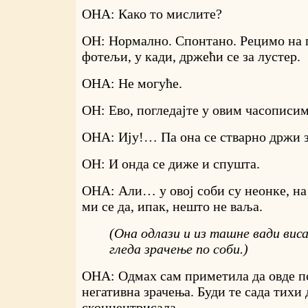
ОНА: Како то мислите?
ОН: Нормално. Спонтано. Рецимо на п
фотељи, у кади, држећи се за лустер.
ОНА: Не могуће.
ОН: Ево, погледајте у овим часописим
ОНА: Ију!… Па она се стварно држи 
ОН: И онда се диже и спушта.
ОНА: Али… у овој соби су неонке, на 
ми се да, ипак, нешто не ваља.
(Она одлази и из ташне вади вис
гледа зрачење по соби.)
ОНА: Одмах сам приметила да овде по
негативна зрачења. Буди те сада тихи 
сконцентрисала.