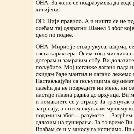
ОНА: За жене се подразумева да воде 
хигијени.
ОН: Није правило. А и ништа се не по
осећам тај одвратни Шанел 5 због које
цело по подне.
ОНА: Мирис је ствар укуса, шарма, се
свега карактера. Осим тога мислила са
дотерам и замрачим собу. Ви долазит
пољубите. Мој неглиже лагано пада на
скидам баде мантил и лагано лежемо н
Настављајући са пољупцима заузимат
пазећи да не повредите ни мене, ни с
настаје главна радња до врхунца. Ви
и помакнете се у страну. Ја тренутак
загрљају, а потом скупљам мушему кој
подамном због… разумете….Загрћем с
одлазим на туширање. За то време Ви
Враћам се и у заносу га испијамо. Ви