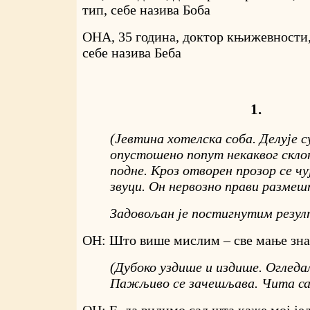
тип, себе назива Боба
ОНА, 35 година, доктор књижевности
себе назива Беба
1.
(Јевтина хотелска соба. Делује 
опустошено попут некаквог скл
подне. Кроз отворен прозор се ч
звуци. Он нервозно прави размеш
Задовољан је постигнутим резул
ОН: Што више мислим – све мање зна
(Дубоко уздише и издише. Огледал
Пажљиво се зачешљава. Чита са