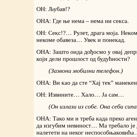
ОН: Љубав!?
ОНА: Где ње нема – нема ни секса.
ОН: Секс!?… Рулет, драга моја. Неко
некоме обавеза… Увек и понекад.
ОНА: Зашто онда дођосмо у овај депр
који дели прошлост од будућности?
(Зазвони мобилни телефон.)
ОНА: Ви као да сте “Хај тек” манекен
ОН: Извините… Хало… Ја сам…
(Он излази из собе. Она себи сипа
ОНА: Тако ми и треба када преко аген
да изгубим невиност… Ма требало је 
налетети на неког неспособњаковића