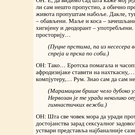
ОН: Е, да видимо сад шта каже мој је
ли сам нешто пропустио, а обично пр
живота пропуштам набоље. Дакле, т
– обављени. Маље и коса – зачешљани
хигијену и деодорант – употребљени.
просторију…
(Пуцне прстима, па из несесера 
спреја и прска по соби.)
ОН: Тако… Еротска помагала и часо
афродизијаке ставити на нахткасну,…
компјутеру,… Рум. Знао сам да сам 
(Марамицом брише чело дубоко у
Нервозан је те уради неколико о
гимнастичких вежби.)
ОН: Шта све човек мора да уради прот
достојанства зарад сексуалног задово
уствари представља најбаналније саз