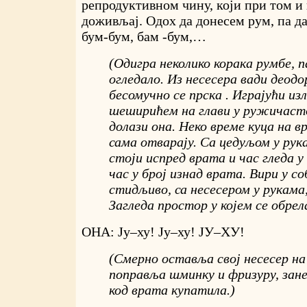
репродуктивном чину, који при том и 
доживљај. Одох да донесем рум, па да
бум-бум, бам -бум,…
(Одигра неколико корака румбе, п
огледало. Из несесера вади деод
бесомучно се прска . Играјући изл
шеширићем на глави у ружичаст
долази она. Неко време куца на вр
сама отварају. Са цедуљом у ру
стоји испред врата и час гледа у
час у број изнад врата. Вири у со
стидљиво, са несесером у рукама, 
Загледа простор у којем се обрел
ОНА: Ју–ху! Ју–ху! ЈУ–ХУ!
(Смерно оставља свој несесер на
поправља шминку и фризуру, зане
код врата купатила.)