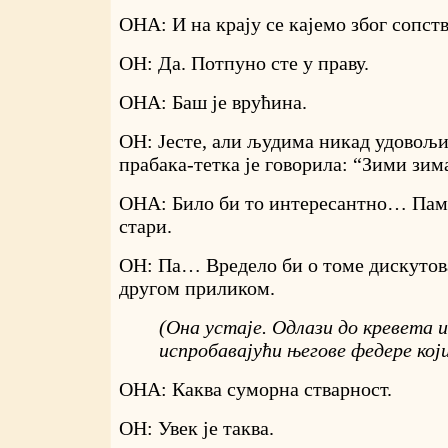
ОНА: И на крају се кајемо због сопст
ОН: Да. Потпуно сте у праву.
ОНА: Баш је врућина.
ОН: Јесте, али људима никад удовољи
прабака-тетка је говорила: “Зими зима
ОНА: Било би то интересантно… Пам
стари.
ОН: Па… Вредело би о томе дискутов
другом приликом.
(Она устаје. Одлази до кревета и
испробавајући његове федере кој
ОНА: Каква суморна стварност.
ОН: Увек је таква.