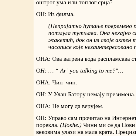
оштрог ума или топлог срца?
ОН: Из филма.
(Непријатно ћутање повремено 
потмула тутњава. Она нехајно с
жакетић, док он из своје актен 
часописе које незаинтересовано 
ОНА: Ова ватрена вода распламсава ст
О
Н: … “
Ar
’
y
ou
talking
to
me
?"…
ОНА: Чин–чин.
ОН: У Улан Батору немају презимена.
ОНА: Не могу да верујем.
ОН: Управо сам прочитао на Интернет
порекла.
(Цокће.)
Чини ми се да Нови
вековима улази на мала врата. Прециз