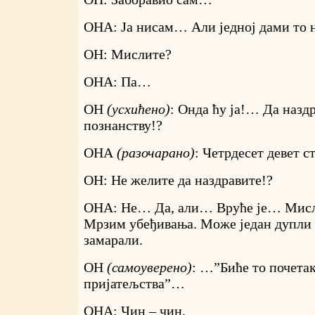
ОНА: Ја нисам… Али једној дами то
ОН: Мислите?
ОНА: Па…
ОН
(усхићено)
: Онда ћу ја!… Да назд
познанству!?
ОНА
(разочарано)
: Четрдесет девет ст
ОН: Не желите да наздравите!?
ОНА: Не… Да, али… Вруће је… Ми
Мрзим убеђивања. Може један дупли Р
замарали.
ОН
(самоуверено)
: …”Биће то почетак
пријатељства”…
ОНА: Чин – чин.