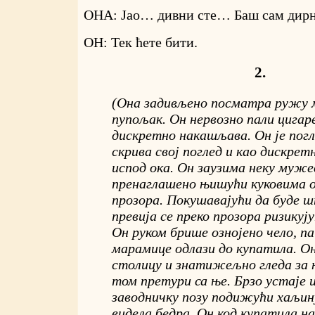
ОНА: Јао… дивни сте… Баш сам дир
ОН: Тек ћете бити.
2.
(Она задивљено посматра ружу 
пупољак. Он нервозно пали цигар
дискретно накашљава. Он је погл
скрива свој поглед и као дискретн
испод ока. Он заузима неку муже
пренаглашено њишући куковима о
прозора. Покушавајући да буде ш
превија се преко прозора ризикују
Он руком брише ознојено чело, п
марамице одлази до купатила. Он
столицу и знатижељно гледа за њ
том претури са ње. Брзо устаје 
заводничку позу подижући хаљину 
видела бедра. Он код купатила н