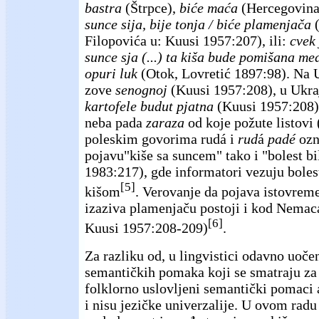
bastra
(Štrpce),
biće maća
(Hercegovina
sunce sija, bije tonja / biće plamenjača
(
Filopovića u: Kuusi 1957:207), ili:
cvek 
sunce sja (...) ta kiša bude pomišana m
opuri luk
(Otok, Lovretić 1897:98). Na U
zove
senognoj
(Kuusi 1957:208), u Ukraj
kartofele budut pjatna
(Kuusi 1957:208),
neba pada
zaraza
od koje požute listovi
poleskim govorima rudá i
rud
á
padé
ozn
pojavu"kiše sa suncem" tako i "bolest b
1983:217), gde informatori vezuju bole
[5]
kišom
. Verovanje da pojava istovreme
izaziva plamenjaču postoji i kod Nemaca
[6]
Kuusi 1957:208-209)
.
Za razliku od, u lingvistici odavno uočen
semantičkih pomaka koji se smatraju za 
folklorno uslovljeni semantički pomaci 
i nisu jezičke univerzalije. U ovom rad