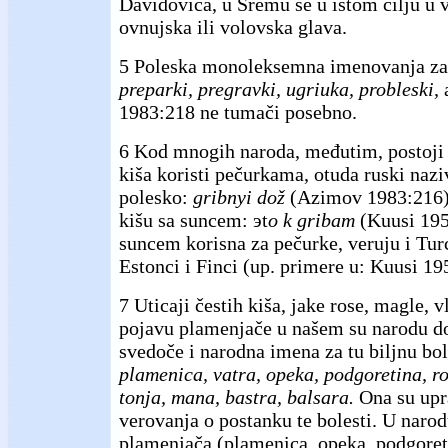
Davidovića, u Sremu se u istom cilju u 
ovnujska ili volovska glava.
5 Poleska monoleksemna imenovanja za 
preparki, pregravki, ugriuka, probleski,
1983:218 ne tumači posebno.
6 Kod mnogih naroda, međutim, postoji 
kiša koristi pečurkama, otuda ruski naz
polesko:
gribnyi dož
(Azimov 1983:216),
kišu sa suncem: эt
o k gribam
(Kuusi 1957
suncem korisna za pečurke, veruju i Turci
Estonci i Finci (up. primere u: Kuusi 1
7 Uticaji čestih kiša, jake rose, magle, v
pojavu plamenjače u našem su narodu do
svedoče i narodna imena za tu biljnu bo
plamenica, vatra, opeka, podgoretina, ro
tonja, mana, bastra, balsara.
Ona su upr
verovanja o postanku te bolesti. U narod
plamenjača (plamenica, opeka, podgoret