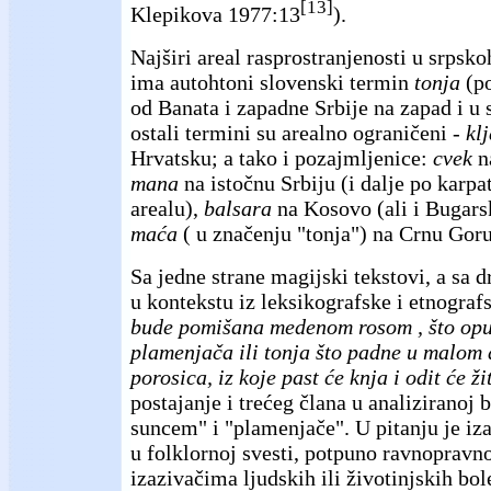
[13]
Klepikova 1977:13
).
Najširi areal rasprostranjenosti u srpsk
ima autohtoni slovenski termin
tonja
(po
od Banata i zapadne Srbije na zapad i u
ostali termini su arealno ograničeni -
kl
Hrvatsku; a tako i pozajmljenice:
cvek
n
mana
na istočnu Srbiju (i dalje po kar
arealu),
balsara
na Kosovo (ali i Bugars
maća
( u značenju "tonja") na Crnu Gor
Sa jedne strane magijski tekstovi, a sa 
u kontekstu iz leksikografske i etnograf
bude pomišana medenom rosom , što opu
plamenjača ili tonja što padne u malom
porosica, iz koje past će knja i odit će ži
postajanje i trećeg člana u analiziranoj 
suncem" i "plamenjače". U pitanju je iza
u folklornoj svesti, potpuno ravnopravn
izazivačima ljudskih ili životinjskih bol