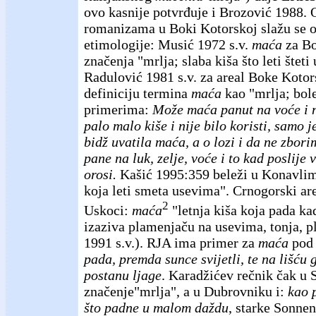
ovo kasnije potvrđuje i Brozović 1988. 
romanizama u Boki Kotorskoj slažu se 
etimologije: Musić 1972 s.v.
maća
za Bo
značenja "mrlja; slaba kiša što leti štet
Radulović 1981 s.v. za areal Boke Koto
definiciju termina
maća
kao "mrlja; bole
primerima:
Može maća panut na voće i n
palo malo kiše i nije bilo koristi, samo je
bidž uvatila maća, a o lozi i da ne zbor
pane na luk, zelje, voće i to kad poslije
orosi.
Kašić 1995:359 beleži u Konavli
koja leti smeta usevima". Crnogorski ar
2
Uskoci:
maća
"letnja kiša koja pada ka
izaziva plamenjaču na usevima, tonja, p
1991 s.v.). RJA ima primer za
maća
pod 
pada, premda sunce svijetli, te na lišću 
postanu ljage
. Karadžićev rečnik čak u
značenje"mrlja", a u Dubrovniku i:
kao 
što padne u malom daždu
, starke Sonnen