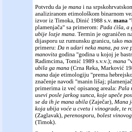
Potvrdu da je
mana
i na srpskohrvatskom
analiziranom etimološkom binarnom vez
izvor iz Timoka, Dinić 1988 s.v.
mana
"
plamenjača" sa primerom:
Pada ćiša, a 
ubije lozje mana.
Termin je ograničen na
dijasporu uz rumunsku granicu, tako
ma
primeru:
Da n udari neka mana, pa sve 
manovita
godina "godina u kojoj je bastr
Radimcima, Tomić 1989 s.v.v.);
mana
"v
ubila ga mana
(Crna Reka, Marković 198
mana
daje etimologiju "prema hebrejsko
značenje navodi "manin lišaj; plamenjač
primerima iz već opisanog areala:
Pala 
usevi posle jarkog sunca, koje upeče pos
se da ih je mana ubila
(Zaječar),
Mana je
koja ubija voće u cvetu i vinograde, te 
(Zaglavak),
perenosporu, bolest vinovog
(Timok).