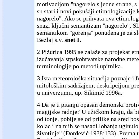
motivacijom "nagorelo s jedne strane, s 
su stari i novi pokušaji etimologizacije 
nagorelo". Ako se prihvata ova etimologij
snazi ključni semantizam "nagorelo". Sl
semantikom "gorenja" ponuđena je za s
Bezlaj s.v.
snet I.
2 Pižurica 1995 se zalaže za projekat et
izučavanja srpskohrvatske narodne met
terminologije po metodi upitnika.
3 Ista meteorološka situacija poznaje i 
mitološkim sadržajem, deskripcijom pre
u univerzumu, up. Sikimić 1996a.
4 Da je u pitanju opasan demonski proti
magijske radnje:"U užičkom kraju, da bi
od tonje, pobije se od prilike na sred bos
kolac i na njih se nasadi lobanja uginulo
životinje" (Đorđević 1938:133). Prema 