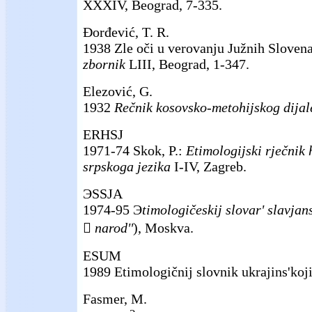
XXXIV, Beograd, 7-335.
Đorđević, T. R.
1938 Zle oči u verovanju Južnih Sloven
zbornik
LIII, Beograd, 1-347.
Elezović, G.
1932
Rečnik kosovsko-metohijskog dijal
ERHSJ
1971-74 Skok, P.:
Etimologijski rječnik 
srpskoga jezika
I-IV, Zagreb.
ЭSSJA
1974-95 Э
timologičeskij slovar' slavjan

narod''
), Moskva.
ESUM
1989 Etimologičnij slovnik ukrajins'koji 
Fasmer, M.