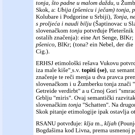
tonja, što padne u malom daždu
, u Žumb
Skok, a:
Ubija (pšenicu i ječam) tonja,
Kolubare i Podgorine u Srbiji),
Tonja, n
s proljeća i naudi bilju
(Šaptinovac u Sla
slovenačkom
tonju
potvrđuje Pleteršnik 
ostalih značenja): eine Art Senge, BlKr;
pšenico
, BlKr; (tona? ein Nebel, der die
Cig.).
ERHSJ etimološki rešava Vukovu potv
iza male kiše"
s.v.
topiti (se)
, uz semant
značenje te reči menja u dva pravca pre
slovenačkom i u Žumberku tonja znači "
Getreide verdirbt" a u Crnoj Gori "smra
Grblju "miris". Ovaj semantički razvita
slovenačkim
tonja
"Schatten". Na drugo
Skok pitanje etimologije ipak ostavlja 
RSANU potvrđuje:
klja
m.,
kljah
(Pounj
Bogdašima kod Livna, prema usmenoj po