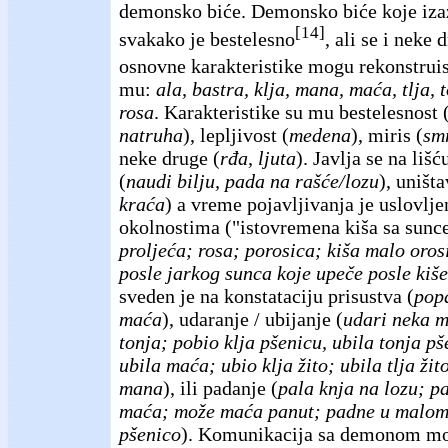
demonsko biće. Demonsko biće koje iza
[14]
svakako je bestelesno
, ali se i neke
osnovne karakteristike mogu rekonstruis
mu:
ala, bastra, klja, mana, maća, tlja, 
rosa
. Karakteristike su mu bestelesnost 
natruha
), lepljivost (
medena
), miris (
sm
neke druge (
rđa, ljuta
). Javlja se na lišć
(
naudi bilju, pada na rašće/lozu
), uništ
kraća
) a vreme pojavljivanja je uslovl
okolnostima ("istovremena kiša sa sun
proljeća; rosa; porosica; kiša malo oro
posle jarkog sunca koje upeče posle kiše
sveden je na konstataciju prisustva (
popa
maća
), udaranje / ubijanje (
udari neka 
tonja; pobio klja pšenicu, ubila tonja pš
ubila maća; ubio klja žito; ubila tlja žit
mana
), ili padanje (
pala knja na lozu;
pa
maća; može maća panut; padne u malom
pšenico
). Komunikacija sa demonom mo