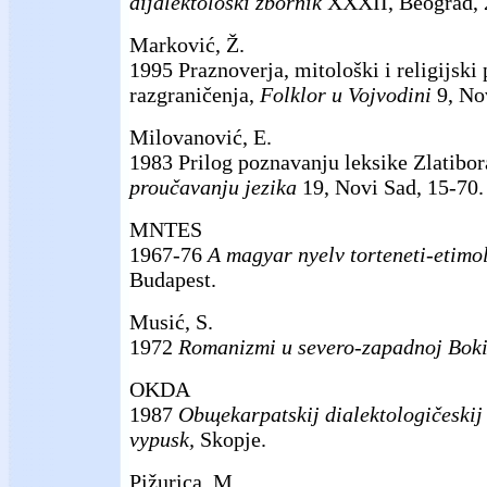
dijalektološki zbornik
XXXII, Beograd, 
Marković, Ž.
1995 Praznoverja, mitološki i religijsk
razgraničenja,
Folklor u Vojvodini
9, No
Milovanović, E.
1983 Prilog poznavanju leksike Zlatibo
proučavanju jezika
19, Novi Sad, 15-70.
MNTES
1967-76
A magyar nyelv torteneti-etimo
Budapest.
Musić, S.
1972
Romanizmi u severo-zapadnoj Boki
OKDA
1987
Obщekarpatskij dialektologičeskij a
vypusk,
Skopje.
Pižurica, M.