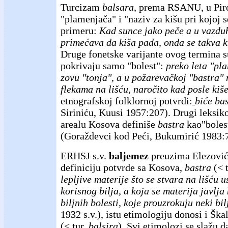
Turcizam
balsara,
prema RSANU, u Piro
"plamenjača" i "naziv za kišu pri kojoj s
primeru:
Kad sunce jako peče a u vazdu
primećava da kiša pada, onda se takva k
Druge fonetske varijante ovog termina 
pokrivaju samo "bolest":
preko leta "pl
zovu "tonja", a u požarevačkoj "bastra"
flekama na lišću, naročito kad posle kiš
etnografskoj folklornoj potvrdi:
biće ba
Siriniću, Kuusi 1957:207). Drugi leksiko
arealu Kosova definiše
bastra
kao"bolest
(Goraždevci kod Peći, Bukumirić 1983:
ERHSJ s.v.
baljemez
preuzima Elezović
definiciju potvrde sa Kosova,
bastra
(< 
lepljive materije što se stvara na lišću 
korisnog bilja, a koja se materija javlja
biljnih bolesti, koje prouzrokuju neki bil
1932 s.v.), istu etimologiju donosi i Ška
(<
tur.
balsira
). Svi etimolozi se slažu 