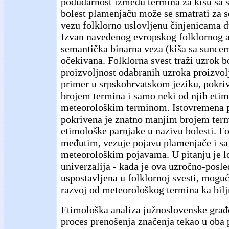
podudarnost između termina za kišu sa 
bolest plamenjaču može se smatrati za 
vezu folklorno uslovljenu činjenicama d
Izvan navedenog evropskog folklornog a
semantička binarna veza (kiša sa sunce
očekivana. Folklorna svest traži uzrok bol
proizvoljnost odabranih uzroka proizvolj
primer u srpskohrvatskom jeziku, pokr
brojem termina i samo neki od njih etimo
meteorološkim terminom. Istovremena p
pokrivena je znatno manjim brojem term
etimološke parnjake u nazivu bolesti. Fo
međutim, vezuje pojavu plamenjače i s
meteorološkim pojavama. U pitanju je l
univerzalija - kada je ova uzročno-posl
uspostavljena u folklornoj svesti, moguć
razvoj od meteorološkog termina ka biljn
Etimološka analiza južnoslovenske građ
proces prenošenja značenja tekao u oba 