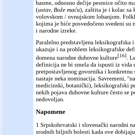
basme, odnosno dečije pesmice očito ma
(
ustav, Bože maću
), zaštita je i kolac s
volovskom / ovnujskom lobanjom. Folkl
kojima je biće posvedočeno svedeni su 
i narodne izreke.
Paralelno predstavljena leksikografska i
ukazuje i na problem leksikografske defi
[16]
domena narodne duhovne kulture
. L
definicija ne bi smela da ispusti iz vida
pretpostavljenog govornika i konkretnu s
nastaje neka nominacija. Savremeni, "na
medicinski, botanički), leksikografski p
nekih pojava duhovne kulture često se 
nedovoljan.
Napomene
1 Srpskohrvatski i slovenački narodni n
srodnih biljnih bolesti kada ove dobijaju