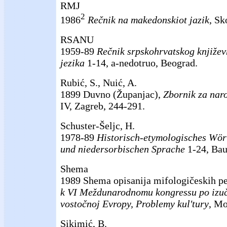
RMJ
2
1986
Rečnik na makedonskiot jazik
, Sk
RSANU
1959-89
Rečnik srpskohrvatskog knjiže
jezika
1-14, a-nedotruo, Beograd.
Rubić, S., Nuić, A.
1899 Duvno (Županjac),
Zbornik za naro
IV, Zagreb, 244-291.
Schuster-Šeljc, H.
1978-89
Historisch-etymologisches Wör
und niedersorbischen Sprache
1-24, Bau
Shema
1989 Shema opisanija mifologičeskih p
k VI Meždunarodnomu kongressu po izuč
vostočnoj Evropy, Problemy kul'tury
, Mo
Sikimić, B.