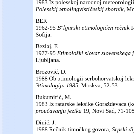
1983 Iz polesskoj narodnoj meteorologii
Polesskij эtnolingvističeskij sbornik
, Mo
BER
1962-95
B''lgarski etimologičen rečnik
I
Sofija.
Bezlaj, F.
1977-95
Etimološki slovar slovenskega 
Ljubljana.
Brozovič, D.
1988 Ob эtimologii serbohorvatskoj lek
Э
timologija 1985
, Moskva, 52-53.
Bukumirić, M.
1983 Iz ratarske leksike Goraždevaca (k
proučavanju jezika
19, Novi Sad, 71-105
Dinić, J.
1988 Rečnik timočkog govora,
Srpski di