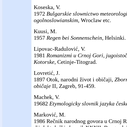
Koseska, V.
1972
Bulgarskie slownictwo meteorologi
ogolnoslowianskim
, Wroclaw etc.
Kuusi, M.
1957
Regen bei Sonnenschein
, Helsinki.
Lipovac-Radulović, V.
1981
Romanizmi u Crnoj Gori, jugoistoč
Kotorske
, Cetinje-Titograd.
Lovretić, J.
1897 Otok, narodni život i običaji,
Zborn
običaje
II, Zagreb, 91-459.
Machek, V.
19682
Etymologicky slovnik jazyka česk
Marković, M.
1986 Rečnik narodnog govora u Crnoj R