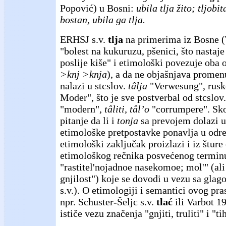
Popović) u Bosni:
ubila tlja žito; tljobi
bostan, ubila ga tlja.
ERHSJ s.v.
tlja
na primerima iz Bosne (
"bolest na kukuruzu, pšenici, što nastaj
poslije kiše" i etimološki povezuje oba 
>knj >knja
), a da ne objašnjava promen
nalazi u stcslov.
tâlja
"Verwesung", rusko
Moder", što je sve postverbal od stcslov.
"modern",
tâliti, tâl’o
"corrumpere". Sko
pitanje da li i
tonja
sa prevojem dolazi uz
etimološke pretpostavke ponavlja u odr
etimološki zaključak proizlazi i iz štur
etimološkog rečnika posvećenog terminu
"rastitel'nojadnoe nasekomoe; mol'" (ali
gnjilost") koje se dovodi u vezu sa gla
s.v.). O etimologiji i semantici ovog pr
npr. Schuster-Šeljc s.v.
tlać
ili Varbot 
ističe vezu značenja "gnjiti, truliti" i "ti