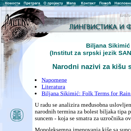
Biljana Sikimić
(Institut za srpski jezik S
Narodni nazivi za kišu
Napomene
Literatura
Biljana Sikimić: Folk Terms for Rai
U radu se analizira međusobna uslovlje
narodnih termina za bolest biljaka tipa 
suncem - koja se smatra za uzročnika ove
Monoleksemna imenovanja kiše sa sunc