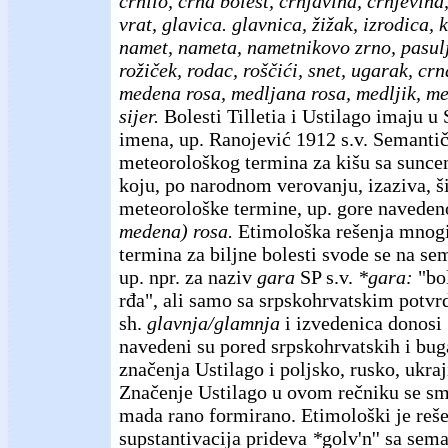
crnilo, crna bolest, crnjavina, crnjevina
vrat, glavica. glavnica, žižak, izrodica, 
namet, nameta, nametnikovo zrno, pasulj
rožiček, rodac, roščići, snet, ugarak, crn
medena rosa, medljana rosa, medljik, me
sijer.
Bolesti Tilletia i Ustilago imaju u 
imena, up. Ranojević 1912 s.v. Semantič
meteorološkog termina za kišu sa suncem
koju, po narodnom verovanju, izaziva, ši
meteorološke termine, up. gore navede
medena) rosa.
Etimološka rešenja mnog
termina za biljne bolesti svode se na se
up. npr. za naziv
gara
SP s.v.
*gara:
"bo
rđa", ali samo sa srpskohrvatskim potv
sh.
glavnja/glamnja
i izvedenica donosi 
navedeni su pored srpskohrvatskih i bug
značenja Ustilago i poljsko, rusko, ukraj
Značenje Ustilago u ovom rečniku se sm
mada rano formirano. Etimološki je reš
supstantivacija prideva
*
golv'n'' sa se