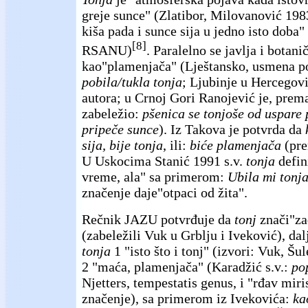
greje sunce" (Zlatibor, Milovanović 19
kiša pada i sunce sija u jedno isto doba"
[8]
RSANU)
. Paralelno se javlja i botan
kao"plamenjača" (Lještansko, usmena p
pobila/tukla tonja
; Ljubinje u Hercegov
autora; u Crnoj Gori Ranojević je, pre
zabeležio:
pšenica se tonjoše od uspare 
pripeče sunce
). Iz Takova je potvrda da
sija, bije tonja
, ili:
biće plamenjača
(pre
U Uskocima Stanić 1991 s.v.
tonja
defi
vreme, ala" sa primerom:
Ubila mi tonja
značenje daje"otpaci od žita".
Rečnik JAZU potvrđuje da
tonj
znači"za
(zabeležili Vuk u Grblju i Iveković), da
tonja
1 "isto što i tonj" (izvori: Vuk, Šu
2 "maća, plamenjača" (Karadžić s.v.:
po
Njetters, tempestatis genus, i "rđav mir
značenje), sa primerom iz Ivekovića:
ka