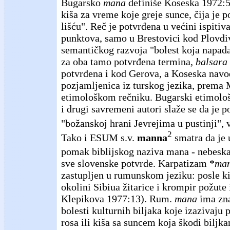
Bugarsko
mana
definiše Koseska 1972:5
kiša za vreme koje greje sunce, čija je p
lišću". Reč je potvrđena u većini ispitiv
punktova, samo u Brestovici kod Plovdi
semantičkog razvoja "bolest koja napada 
za oba tamo potvrđena termina,
balsara
potvrđena i kod Gerova, a Koseska navod
pozjamljenica iz turskog jezika, prem
etimološkom rečniku. Bugarski etimološ
i drugi savremeni autori slaže se da je 
"božanskoj hrani Jevrejima u pustinji", 
2
Tako i ESUM s.v.
manna
smatra da je 
pomak biblijskog naziva mana - nebeska
sve slovenske potvrde. Karpatizam *
man
zastupljen u rumunskom jeziku: posle k
okolini Sibiua žitarice i krompir požute 
Klepikova 1977:13). Rum.
mana
ima zna
bolesti kulturnih biljaka koje izazivaju 
rosa ili kiša sa suncem koja škodi biljk