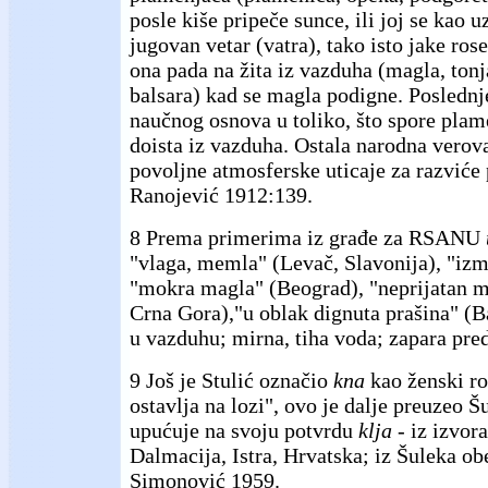
posle kiše pripeče sunce, ili joj se kao 
jugovan vetar (vatra), tako isto jake rose 
ona pada na žita iz vazduha (magla, tonj
balsara) kad se magla podigne. Posledn
naučnog osnova u toliko, što spore plam
doista iz vazduha. Ostala narodna verov
povoljne atmosferske uticaje za razviće
Ranojević 1912:139.
8 Prema primerima iz građe za RSANU
"vlaga, memla" (Levač, Slavonija), "iz
"mokra magla" (Beograd), "neprijatan m
Crna Gora),"u oblak dignuta prašina" (Ba
u vazduhu; mirna, tiha voda; zapara pre
9 Još je Stulić označio
kna
kao ženski ro
ostavlja na lozi", ovo je dalje preuzeo Š
upućuje na svoju potvrdu
klja -
iz izvora
Dalmacija, Istra, Hrvatska; iz Šuleka ob
Simonović 1959.