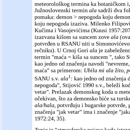
meteorološkog termina ka botaničkom i,
Južnoslovenski termin
ala
sadrži dva fo
pomaka: demon > nepogoda koju demon 
koju nepogoda izaziva. Milenko Filipovi
Kučima i Vasojevićima (Kuusi 1957:207)
izazvana kišom sa suncem zove
ala (
ova
potvrđen u RSANU niti u Simonovićev
rečniku). U Crnoj Gori
ala
je zabeleženo
termin "maća = kiša sa suncem ", tako S
kao jedno od značenja navodi "nevreme,
maća" sa primerom:
Ubila mi ala žito, 
1
SANU s.v.
ala
: kao jedno od značenja d
nepogoda", Stijović 1990 s.v., beleži ko
vetar". Prelazak demonskog koda u mete
očekivan, što za demonsko biće sa turs
ala/hala
, potvrđuju i bugarske potvrde,
značenja "jak vetar" ima i značenje "jak
1972:24, 35).
Tonja
je "atmosferska pojava kada istov