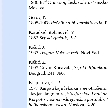
2
1986-87
Э
timologičeskij slovar' russk
Moskva.
Gerov, N.
1895-1908
Rečnik na bl''garskija ezik
, P
Karadžić Stefanović, V.
1852
Srpski rječnik
, Beč.
Kašić, J.
1987
Tragom Vukove reči
, Novi Sad.
Kašić, Z.
1995 Govor Konavala,
Srpski dijalektol
Beograd, 241-396.
Klepikova, G. P.
1977 Karpatskaja leksika v ee otnošenii 
slavjanskogo mira,
Slavjanskoe i balkan
Karpato-vostočnoslavjanskie paralelli, 
balkanskogo teksta
, Moskva, 3-20.