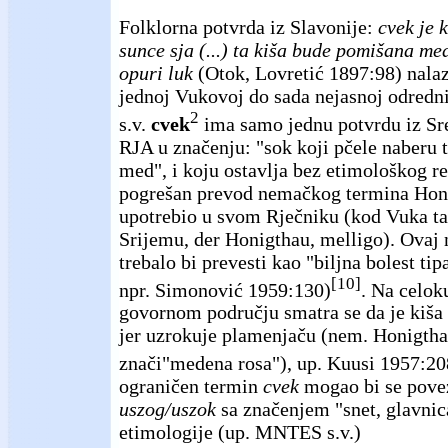
Folklorna potvrda iz Slavonije:
cvek je 
sunce sja (...) ta kiša bude pomišana m
opuri luk
(Otok, Lovretić 1897:98) nalaz
jednoj Vukovoj do sada nejasnoj odred
2
s.v.
cvek
ima samo jednu potvrdu iz Sr
RJA u značenju: "sok koji pčele naberu t
med", i koju ostavlja bez etimološkog re
pogrešan prevod nemačkog termina Honi
upotrebio u svom Rječniku (kod Vuka ta
Srijemu, der Honigthau, melligo). Ovaj
trebalo bi prevesti kao "biljna bolest ti
[10]
npr. Simonović 1959:130)
. Na celo
govornom području smatra se da je kiša
jer uzrokuje plamenjaču (nem. Honigtha
znači"medena rosa"), up. Kuusi 1957:2
ograničen termin
cvek
mogao bi se povez
uszog/uszok
sa značenjem "snet, glavnica
etimologije (up. MNTES s.v.)