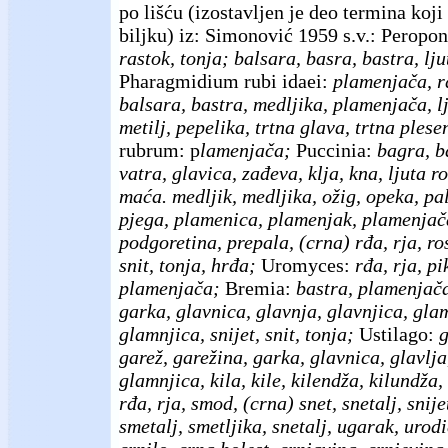
po lišću (izostavljen je deo termina koj
biljku) iz: Simonović 1959 s.v.: Peropo
rastok, tonja; balsara, basra, bastra, lju
Pharagmidium rubi idaei:
plamenjača, r
balsara, bastra, medljika, plamenjača, l
metilj, pepelika, trtna glava, trtna
plese
rubrum: p
lamenjača;
Puccinia:
bagra, b
vatra, glavica, zađeva, klja, kna, ljuta 
maća. medljik, medljika, ožig, opeka, pal
pjega, plamenica, plamenjak, plamenjač
podgoretina, prepala, (crna) rđa, rja, ros
snit, tonja, hrđa;
Uromyces:
rđa, rja, pi
plamenjača;
Bremia:
bastra, plamenjač
garka, glavnica, glavnja, glavnjica, gla
glamnjica, snijet, snit, tonja;
Ustilago:
g
garež, garežina, garka, glavnica, glavlja
glamnjica, kila, kile, kilendža, kilundža,
rđa, rja, smod, (crna) snet, snetalj, snijet
smetalj, smetljika, snetalj, ugarak, urod