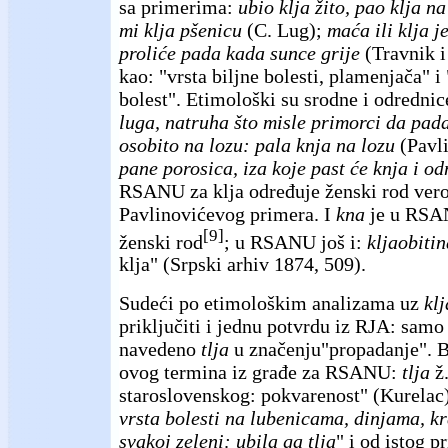
sa primerima:
ubio klja žito, pao klja na
mi klja pšenicu
(C. Lug);
maća ili klja je 
proliće pada kada sunce grije
(Travnik i
kao: "vrsta biljne bolesti, plamenjača" i 
bolest". Etimološki su srodne i odredni
luga, natruha što misle primorci da pada
osobito na lozu: pala knja na lozu
(Pavl
pane porosica, iza koje past će knja i odn
RSANU za klja određuje ženski rod ver
Pavlinovićevog primera. I
kna
je u RSA
[9]
ženski rod
; u RSANU još i:
kljaobitin
klja" (Srpski arhiv 1874, 509).
Sudeći po etimološkim analizama uz
klj
priključiti i jednu potvrdu iz RJA: samo
navedeno
tlja
u značenju"propadanje". B
ovog termina iz građe za RSANU:
tlja
ž.
staroslovenskog: pokvarenost" (Kurelac
vrsta bolesti na lubenicama, dinjama, k
svakoj zeleni: ubila ga tlja
" i od istog p