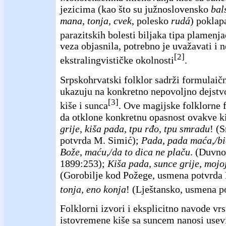
jezicima (kao što su južnoslovensko
bal
mana, tonja, cvek
, polesko
rudá
) poklap
parazitskih bolesti biljaka tipa plamenja
veza objasnila, potrebno je uvažavati i 
[2]
ekstralingvističke okolnosti
.
Srpskohrvatski folklor sadrži formulaičn
ukazuju na konkretno nepovoljno dejstv
[3]
kiše i sunca
. Ove magijske folklorne
da otklone konkretnu opasnost ovakve ki
grije, kiša pada, tpu rđo, tpu smradu
! (
potvrda M. Simić);
Pada, pada maća,/bić
Bože, maću,/da to dica ne plaču
. (Duvno
1899:253);
Kiša pada, sunce grije, mojoj 
(Gorobilje kod Požege, usmena potvrda
tonja, eno konja
! (Lještansko, usmena p
Folklorni izvori i eksplicitno navode vrs
istovremene kiše sa suncem nanosi usev