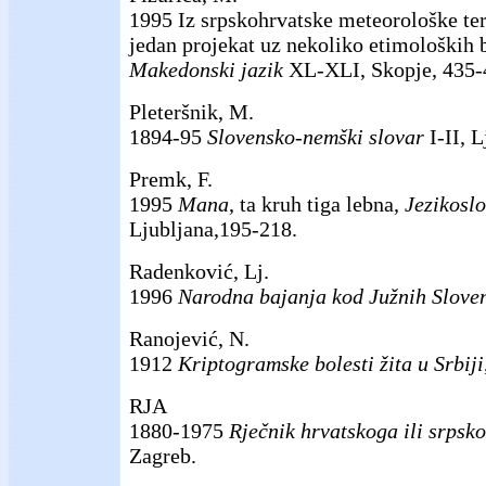
1995 Iz srpskohrvatske meteorološke te
jedan projekat uz nekoliko etimoloških 
Makedonski jazik
XL-XLI, Skopje, 435-
Pleteršnik, M.
1894-95
Slovensko-nemški slovar
I-II, L
Premk, F.
1995
Mana
, ta kruh tiga lebna,
Jezikoslo
Ljubljana,195-218.
Radenković, Lj.
1996
Narodna bajanja kod Južnih Slove
Ranojević, N.
1912
Kriptogramske bolesti žita u Srbiji
RJA
1880-1975
Rječnik hrvatskoga ili srpsko
Zagreb.