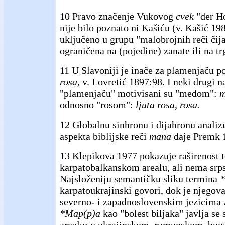
10 Pravo značenje Vukovog
cvek
"der H
nije bilo poznato ni Kašiću (v. Kašić 198
uključeno u grupu "malobrojnih reči čija
ograničena na (pojedine) zanate ili na tr
11 U Slavoniji je inače za plamenjaču p
rosa,
v. Lovretić 1897:98. I neki drugi na
"plamenjaču" motivisani su "medom":
m
odnosno "rosom":
ljuta rosa, rosa.
12 Globalnu sinhronu i dijahronu analiz
aspekta biblijske reči
mana
daje Premk 
13 Klepikova 1977 pokazuje raširenost
karpatobalkanskom arealu, ali nema srp
Najsloženiju semantičku sliku termina
*
karpatoukrajinski govori, dok je njegov
severno- i zapadnoslovenskim jezicima 
*Map(p)a
kao "bolest biljaka" javlja s