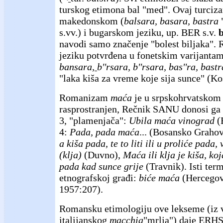
turskog etimona bal "med". Ovaj turciz
makedonskom (
balsara, basara, bastra
s.vv.) i bugarskom jeziku, up. BER s.v.
navodi samo značenje "bolest biljaka".
jeziku potvrđena u fonetskim varijanta
bansara,
b''rsara, b''rsara, bas''ra, bastr
"laka kiša za vreme koje sija sunce" (K
Romanizam
maća
je u srpskohrvatskom 
rasprostranjen, Rečnik SANU donosi ga
3, "plamenjača":
Ubila maća vinograd
(B
4:
Pada, pada maća
... (Bosansko Graho
a kiša pada, te to liti ili u proliće pada
(klja)
(Duvno),
Maća ili klja je kiša, koja
pada kad sunce grije
(Travnik). Isti ter
etnografskoj građi:
biće maća
(Hercegov
1957:207).
Romansku etimologiju ove lekseme (iz 
italijanskog
macchia
"mrlja") daje ERHS