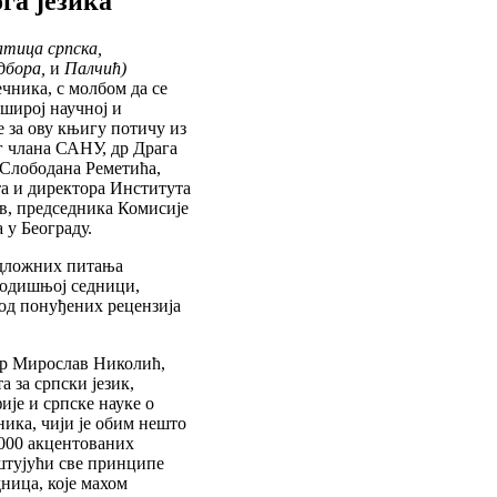
га језика
тица српска,
Одбора,
и
Палчић)
чника, с молбом да се
широј научној и
е за ову књигу потичу из
г члана САНУ, др Драга
 Слободана Реметића,
та и директора Института
ов, председника Комисије
 у Београду.
одложних питања
огодишњој седници,
 од понуђених рецензија
 др Мирослав Николић,
 за српски језик,
ије и српске науке о
ника, чији је обим нешто
 000 акцентованих
штујући све принципе
ница, које махом