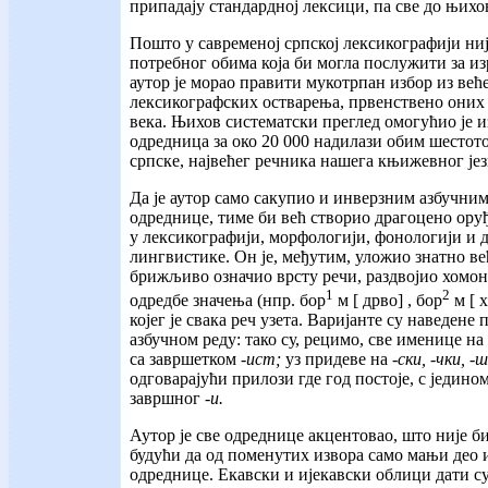
припадају стандардној лексици, па све до њихо
Пошто у савременој српској лексикографији ни
потребног обима која би могла послужити за из
аутор је морао правити мукотрпан избор из веће
лексикографских остварења, првенствено оних 
века. Њихов систематски преглед омогућио је и
одредница за око 20 000 надилази обим шесто
српске, највећег речника нашега књижевног јез
Да је аутор само сакупио и инверзним азбучним
одреднице, тиме би већ створио драгоцено ору
у лексикографији, морфологији, фонологији и 
лингвистике. Он је, међутим, уложио знатно ве
брижљиво означио врсту речи, раздвојио хомони
1
2
одредбе значења (нпр. бор
м [ дрво] , бор
м [ х
којег је свака реч узета. Варијанте су наведене
азбучном реду: тако су, рецимо, све именице на
са завршетком
-ист;
уз придеве на
-ски, -чки, -
одговарајући прилози где год постоје, с једин
завршног
-и.
Аутор је све одреднице акцентовао, што није б
будући да од поменутих извора само мањи део 
одреднице. Екавски и ијекавски облици дати су