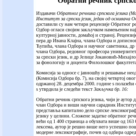
Обратни речник српско
Издавачи
Обратног речника српскога језика
(Ма
Институт за српски језик, један од оснивача 
доставили су нам четири рецензије Обратног ре
Одбор огласи својим закључком намењеним нај
културној јавности, домаћој и страној. Рецензиј
пера др Ивана Клајна, члана Одбора и дописно
Ћупића, члана Одбора и научног саветника, др
члана Одбора, редовног професора универзите
за српски језик, и др Јелице Јокановић-Михајл
за фонологију и доцента Филолошког факултета
Комисија за односе с јавношћу и решавање не
(Комисија Одбора бр. 7), на својој четвртој ов
одржаној 28. децембра 2000. године ѕ полазећи
ѕ утврдила је следећи текст
Закључка бр. 16:
Обратни речник српскога језика, чији је аутор
члан Одбора и виши научни сарадник Института
представља капитално дело српске лексикограф
језику у целини. Сложене задатке обратног реч
већи од 1 400 страница а обухвата више од 163
лексема, аутор је решио више него успешно по
модерне лексикографије, почев од одбира одред