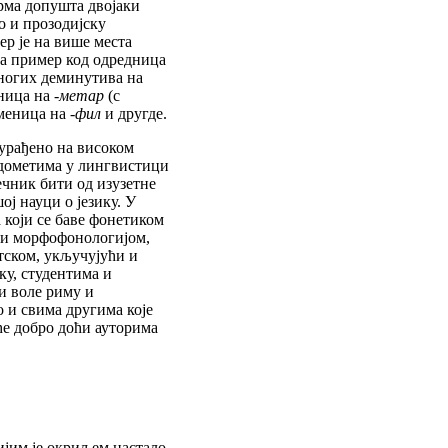
рма допушта двојаки
о и прозодијску
јер је на више места
на пример код одредница
многих деминутива на
еница на
-метар
(с
именица на
-фил
и другде.
 урађено на високом
м дометима у лингвистици
ечник бити од изузетне
ј науци о језику. У
 који се баве фонетиком
 и морфофонологијом,
тском, укључујући и
ку, студентима и
и воле риму и
 и свима другима које
ће добро доћи ауторима
чијим је окриљем настало