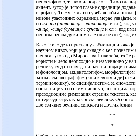
непостојано
а,
тачком испод слова. Тамо где но
акцент, аутор је испод главне одреднице додава
варијанту. То му је знатно увећало обим посла, 
низове узастопних одредница морао удвајати, 
на
-оница (топионица : топионица
и сл.), код 
-ашце, -ешце (сунашце : сунашце
и сл.), код им
ненаглашеном дужином на
е
или без ње), код 
Како је ово дело првенац у србистици и како је
научном нивоу, који је у складу с већ познати
њенога аутора др Мирослава Николића, то ће р
користи и дело неопходно и незаменљиво у нашо
речнику су дати поуздани научни подаци свима
и фонологијом, акцентологијом, морфологијом
затим лексикографијом (књижевном и дијалека
терминолошку), те специјалистима за ономасти
наставницима на свим нивоима, песницима кој
преводиоцима римованих страних текстова, као
интересује структура српске лексике. Особито 
двојезичких речника српскога и других језика.
* *
*
Одбор за стандардизацију српског језика, под 