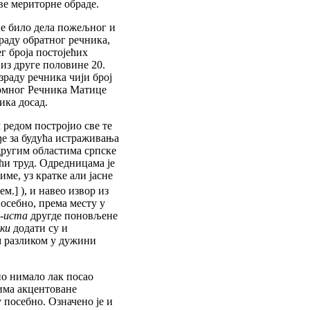
ве мериторне обраде.
је било дела пожељног и
раду обратног речника,
г броја постојећих
из друге половине 20.
зраду речника чији број
томног Речника Матице
ика досад.
 редом постројио све те
ђе за будућа истраживања
другим областима српске
ћи труд. Одредницама је
ме, уз кратке али јасне
ем.] ), и навео извор из
 посебно, према месту у
-иста
другде поновљене
шки
додати су и
ом разликом у дужини
ио нимало лак посао
има акцентоване
 посебно. Означено је и