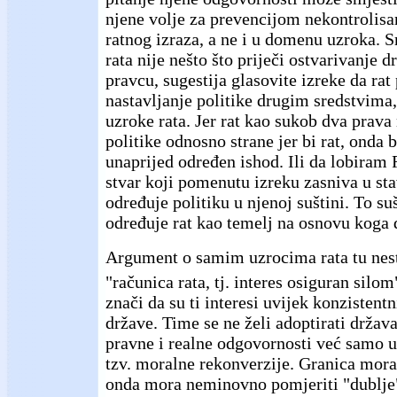
njene volje za prevencijom nekontrolisa
ratnog izraza, a ne i u domenu uzroka. 
rata nije nešto što priječi ostvarivanje 
pravcu, sugestija glasovite izreke da rat
nastavljanje politike drugim sredstvima
uzroke rata. Jer rat kao sukob dva prava 
politike odnosno strane jer bi rat, onda
unaprijed određen ishod. Ili da lobiram
stvar koji pomenutu izreku zasniva u sta
određuje politiku u njenoj suštini. To su
određuje rat kao temelj na osnovu koga 
Argument o samim uzrocima rata tu nest
"računica rata, tj. interes osiguran silom
znači da su ti interesi uvijek konzisten
države. Time se ne želi adoptirati držav
pravne i realne odgovornosti već samo 
tzv. moralne rekonverzije. Granica mor
onda mora neminovno pomjeriti "dublje"