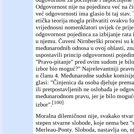
Odgovornost nije na pojedincu već na či
već odgovornosti ima glasio bi taj stav. 
etička teorija mogla prihvatiti ovakvu f
vrijednosni nomenklatori uvijek će prije
odgovornost pojedinca za izbijanje rata
u njemu. Čuveni Nirnberški procesi su k
međunarodnih odnosa u ovoj oblasti, zna
uspostavili princip odgovornosti pojedin
"Pravo-pitanje" pred ovim sudom je bilo
izbor bio moguć?" Najrelevantniji pravni 
u članu 4. Međunarodne sudske komisije
glasi: "Činjenica da osoba djeluje prem
ili pretpostavljenih ne oslobađa je odgo
međunarodnom pravu, jer je bilo moguće
[100]
izbor".
Moralna dilemičnost nije, svakako stva
stepen stvarne slobode, koje nema bez "
Merleau-Ponty. Sloboda, nastavlja on, ni