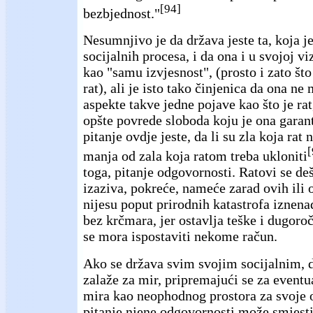
[94]
bezbjednost."
Nesumnjivo je da država jeste ta, koja je
socijalnih procesa, i da ona i u svojoj viz
kao "samu izvjesnost", (prosto i zato št
rat), ali je isto tako činjenica da ona ne
aspekte takve jedne pojave kao što je rat
opšte povrede sloboda koju je ona garan
pitanje ovdje jeste, da li su zla koja rat
[
manja od zala koja ratom treba ukloniti
toga, pitanje odgovornosti. Ratovi se de
izaziva, pokreće, nameće zarad ovih ili o
nijesu poput prirodnih katastrofa iznenad
bez krčmara, jer ostavlja teške i dugoro
se mora ispostaviti nekome račun.
Ako se država svim svojim socijalnim,
zalaže za mir, pripremajući se za event
mira kao neophodnog prostora za svoje o
pitanje njene odgovornosti može smjest