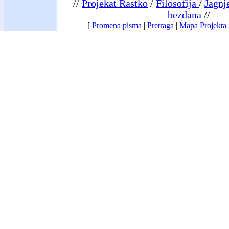
//
Projekat Rastko
/
Filosofija
/
Jagnje
bezdana
//
[
Promena pisma
|
Pretraga
|
Mapa Projekta