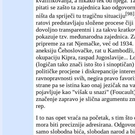
kvalifikovanja, a nikako tek od njega. T
pitati se zašto ta zajednica kao odgovor
[98]
ništa da spriječi tu tragičnu situaciju
ratovi predstavljaju složene procese čij
dovoljno transparentni i za takvu kratk
pokazuje tzv. međunarodna zajednica. Za
pripreme za rat Njemačke, već od 1934. g
aneksiju Čehoslovačke, rat u Kambodži,
okupaciju Kipra, raspad Jugoslavije... L
(logičan tako znači isto što i sinoptičan) 
političke procjene i diskrepancije intere
ravnopravnosti svih, negira pravo favori
strane pa se istina kao onaj jezičak na v
pojavljuje kao "višak u snazi" (Foucault
značenje zapravo je slična argumentu zm
rep.
I to nas opet vraća na početak, s tim što
mora biti preciznije adresirana. Odgovo
samo slobodna bića, slobodan narod a bi