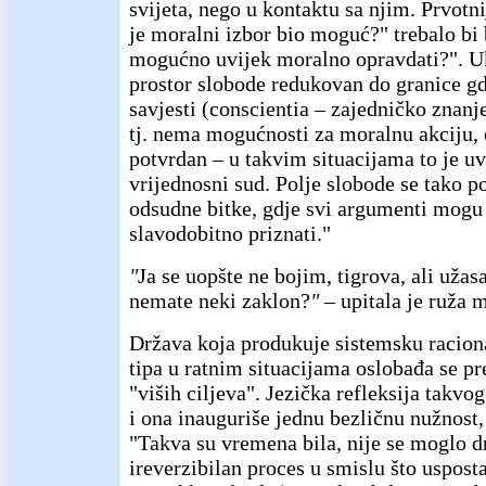
svijeta, nego u kontaktu sa njim. Prvotni
je moralni izbor bio moguć?" trebalo bi b
mogućno uvijek moralno opravdati?". Uk
prostor slobode redukovan do granice 
savjesti (conscientia – zajedničko znanj
tj. nema mogućnosti za moralnu akciju,
potvrdan – u takvim situacijama to je uv
vrijednosni sud. Polje slobode se tako p
odsudne bitke, gdje svi argumenti mogu b
slavodobitno priznati."
"
Ja se uopšte ne bojim, tigrova, ali uža
nemate neki zaklon?
" –
upitala je ruža 
Država koja produkuje sistemsku racio
tipa u ratnim situacijama oslobađa se pr
"viših ciljeva". Jezička refleksija takvo
i ona inauguriše jednu bezličnu nužnost,
"Takva su vremena bila, nije se moglo dr
ireverzibilan proces u smislu što usposta