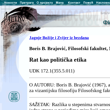
Jagnje Božije i Zvijer iz bezdana
Boris B. Brajović, Filosofski fakultet,
Rat kao politička etika
UDK 172.1(355.5.011)
O AUTORU: Boris B. Brajović (1967), a
za vizantijsku filosofiju Filosofskog fak
SAŽETAK:
Razlika u stepenima stvarnost