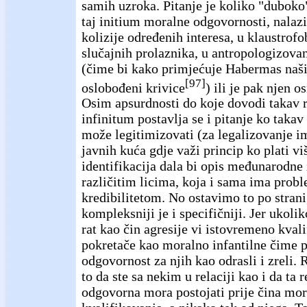
samih uzroka. Pitanje je koliko "duboko" 
taj initium moralne odgovornosti, nalaz
kolizije određenih interesa, u klaustro
slučajnih prolaznika, u antropologizov
(čime bi kako primjećuje Habermas naši 
[97]
oslobođeni krivice
) ili je pak njen o
Osim apsurdnosti do koje dovodi takav r
infinitum postavlja se i pitanje ko takav
može legitimizovati (za legalizovanje 
javnih kuća gdje važi princip ko plati vi
identifikacija dala bi opis međunarodne
različitim licima, koja i sama ima pro
kredibilitetom. No ostavimo to po strani
kompleksniji je i specifičniji. Jer ukoli
rat kao čin agresije vi istovremeno kval
pokretače kao moralno infantilne čime 
odgovornost za njih kao odrasli i zreli. 
to da ste sa nekim u relaciji kao i da ta r
odgovorna mora postojati prije čina mo