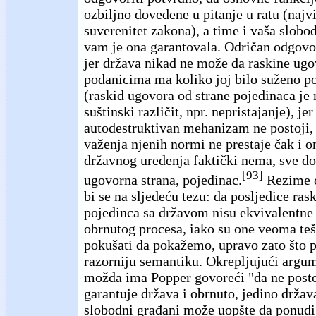
ozbiljno dovedene u pitanje u ratu (najviš
suverenitet zakona), a time i vaša slobo
vam je ona garantovala. Odričan odgovor
jer država nikad ne može da raskine ugo
podanicima ma koliko joj bilo suženo po
(raskid ugovora od strane pojedinaca je 
suštinski različit, npr. nepristajanje), je
autodestruktivan mehanizam ne postoji,
važenja njenih normi ne prestaje čak i 
državnog uređenja faktički nema, sve do
[93]
ugovorna strana, pojedinac.
Rezime o
bi se na sljedeću tezu: da posljedice ra
pojedinca sa državom nisu ekvivalentn
obrnutog procesa, iako su one veoma te
pokušati da pokažemo, upravo zato što p
razorniju semantiku. Okrepljujući argum
možda ima Popper govoreći "da ne posto
garantuje država i obrnuto, jedino držav
slobodni građani može uopšte da ponud