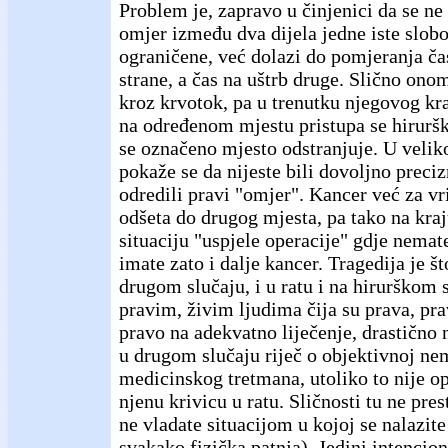
Problem je, zapravo u činjenici da se ne
omjer između dva dijela jedne iste slobo
ograničene, već dolazi do pomjeranja ča
strane, a čas na uštrb druge. Slično ono
kroz krvotok, pa u trenutku njegovog kr
na određenom mjestu pristupa se hirurško
se označeno mjesto odstranjuje. U velik
pokaže se da nijeste bili dovoljno precizn
odredili pravi "omjer". Kancer već za vr
odšeta do drugog mjesta, pa tako na kra
situaciju "uspjele operacije" gdje nemate 
imate zato i dalje kancer. Tragedija je št
drugom slučaju, i u ratu i na hirurškom 
pravim, živim ljudima čija su prava, pra
pravo na adekvatno liječenje, drastično 
u drugom slučaju riječ o objektivnoj ne
medicinskog tretmana, utoliko to nije o
njenu krivicu u ratu. Sličnosti tu ne pres
ne vladate situacijom u kojoj se nalazite
svakako fizička patnja). Jedini intenciona