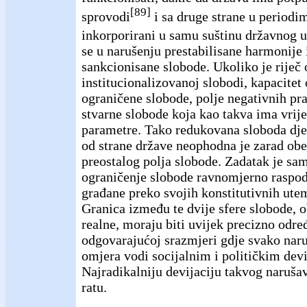
[89]
sprovodi
i sa druge strane u periodim
inkorporirani u samu suštinu državnog 
se u narušenju prestabilisane harmonije
sankcionisane slobode. Ukoliko je riječ 
institucionalizovanoj slobodi, kapacite
ograničene slobode, polje negativnih p
stvarne slobode koja kao takva ima vrij
parametre. Tako redukovana sloboda djel
od strane države neophodna je zarad ob
preostalog polja slobode. Zadatak je sa
ograničenje slobode ravnomjerno raspod
građane preko svojih konstitutivnih ute
Granica između te dvije sfere slobode, o
realne, moraju biti uvijek precizno odre
odgovarajućoj srazmjeri gdje svako nar
omjera vodi socijalnim i političkim dev
Najradikalniju devijaciju takvog naruša
ratu.