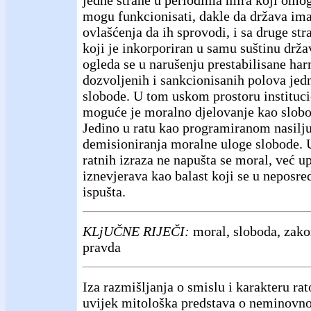
jedne strane u periodima mira koji omo
mogu funkcionisati, dakle da država im
ovlašćenja da ih sprovodi, i sa druge str
koji je inkorporiran u samu suštinu drž
ogleda se u narušenju prestabilisane ha
dozvoljenih i sankcionisanih polova jed
slobode. U tom uskom prostoru instituc
moguće je moralno djelovanje kao slobo
Jedino u ratu kao programiranom nasilju
demisioniranja moralne uloge slobode. U
ratnih izraza ne napušta se moral, već 
iznevjerava kao balast koji se u neposre
ispušta.
KLjUČNE RIJEČI:
moral, sloboda, zakon
pravda
Iza razmišljanja o smislu i karakteru rat
uvijek mitološka predstava o neminovno