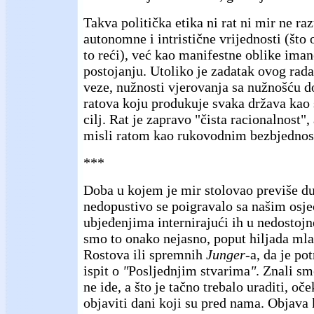
Takva politička etika ni rat ni mir ne r
autonomne i intristične vrijednosti (što on
to reći), već kao manifestne oblike ima
postojanju. Utoliko je zadatak ovog rada
veze, nužnosti vjerovanja sa nužnošću 
ratova koju produkuje svaka država kao 
cilj. Rat je zapravo "čista racionalnost",
misli ratom kao rukovodnim bezbjedno
***
Doba u kojem je mir stolovao previše dug
nedopustivo se poigravalo sa našim osje
ubjeđenjima internirajući ih u nedostojn
smo to onako nejasno, poput hiljada ml
Rostova ili spremnih
Junger
-a, da je p
ispit o
"
Posljednjim stvarima
"
. Znali s
ne ide, a što je tačno trebalo uraditi, o
objaviti dani koji su pred nama. Objava