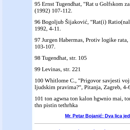
95 Ernst Tugendhat, "Rat u Golfskom za
(1992) 107-112.
96 Bogoljub Šijaković, "Rat(i) Ratio(na
1992, 4-11.
97 Jurgen Habermas, Protiv logike rata,
103-107.
98 Tugendhat, str. 105
99 Levinas, str. 221
100 Whitlome C., "Prigovor savjesti vojn
ljudskim pravima?", Pitanja, Zagreb, 4-6,
101
ton agwna ton kalon hgwnio mai, to
thn pistin tethrhka
Mr. Petar Bojanić: Dva lica jedn