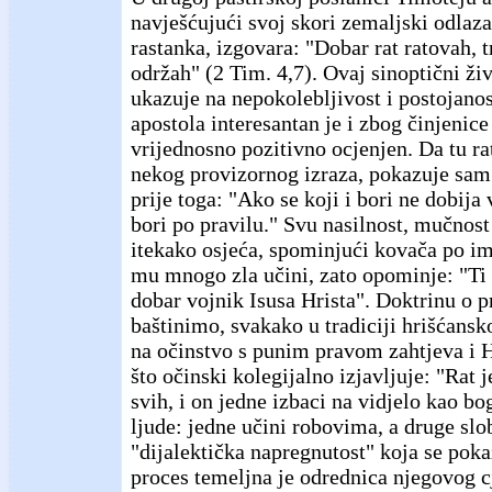
navješćujući svoj skori zemaljski odlaza
rastanka, izgovara: "Dobar rat ratovah, t
održah" (2 Tim. 4,7). Ovaj sinoptični živ
ukazuje na nepokolebljivost i postojano
apostola interesantan je i zbog činjenice
vrijednosno pozitivno ocjenjen. Da tu r
nekog provizornog izraza, pokazuje sam
prije toga: "Ako se koji i bori ne dobija 
bori po pravilu." Svu nasilnost, mučnost
itekako osjeća, spominjući kovača po i
mu mnogo zla učini, zato opominje: "Ti 
dobar vojnik Isusa Hrista". Doktrinu o 
baštinimo, svakako u tradiciji hrišćansk
na očinstvo s punim pravom zahtjeva i 
što očinski kolegijalno izjavljuje: "Rat je
svih, i on jedne izbaci na vidjelo kao b
ljude: jedne učini robovima, a druge sl
"dijalektička napregnutost" koja se pok
proces temeljna je odrednica njegovog 