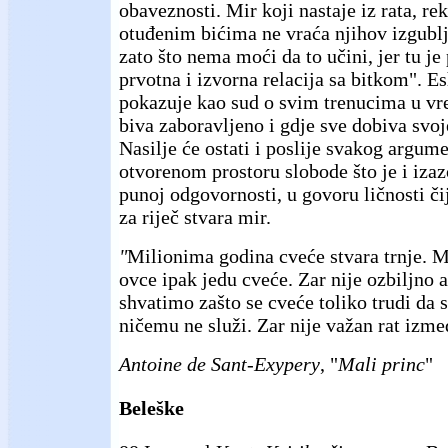
obaveznosti. Mir koji nastaje iz rata, re
otuđenim bićima ne vraća njihov izgublj
zato što nema moći da to učini, jer tu je
prvotna i izvorna relacija sa bitkom". E
pokazuje kao sud o svim trenucima u vr
biva zaboravljeno i gdje sve dobiva svo
Nasilje će ostati i poslije svakog argu
otvorenom prostoru slobode što je i izaz
punoj odgovornosti, u govoru ličnosti č
za riječ stvara mir.
"
Milionima godina cveće stvara trnje. 
ovce ipak jedu cveće. Zar nije ozbiljno
shvatimo zašto se cveće toliko trudi da s
ničemu ne služi. Zar nije važan rat izm
Antoine de Sant-Exypery
, "
Mali princ
"
Beleške