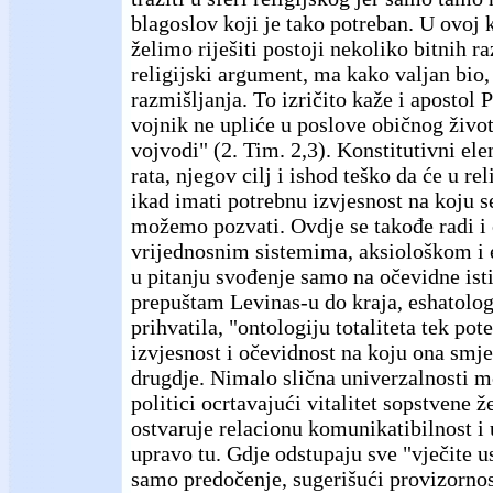
blagoslov koji je tako potreban. U ovoj 
želimo riješiti postoji nekoliko bitnih ra
religijski argument, ma kako valjan bio,
razmišljanja. To izričito kaže i apostol 
vojnik ne upliće u poslove običnog život
vojvodi" (2. Tim. 2,3). Konstitutivni el
rata, njegov cilj i ishod teško da će u re
ikad imati potrebnu izvjesnost na koju s
možemo pozvati. Ovdje se takođe radi i 
vrijednosnim sistemima, aksiološkom i 
u pitanju svođenje samo na očevidne isti
prepuštam Levinas-u do kraja, eshatolog
prihvatila, "ontologiju totaliteta tek pote
izvjesnost i očevidnost na koju ona smje
drugdje. Nimalo slična univerzalnosti 
politici ocrtavajući vitalitet sopstvene ž
ostvaruje relacionu komunikatibilnost i u
upravo tu. Gdje odstupaju sve "vječite u
samo predočenje, sugerišući provizornos