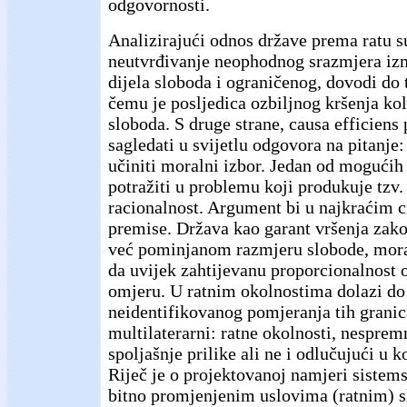
odgovornosti.
Analizirajući odnos države prema ratu s
neutvrđivanje neophodnog srazmjera iz
dijela sloboda i ograničenog, dovodi do 
čemu je posljedica ozbiljnog kršenja kol
sloboda. S druge strane, causa efficiens
sagledati u svijetlu odgovora na pitanje:
učiniti moralni izbor. Jedan od mogući
potražiti u problemu koji produkuje tzv.
racionalnost. Argument bi u najkraćim 
premise. Država kao garant vršenja zako
već pominjanom razmjeru slobode, mora
da uvijek zahtijevanu proporcionalnost
omjeru. U ratnim okolnostima dolazi do
neidentifikovanog pomjeranja tih granica
multilaterarni: ratne okolnosti, nesprem
spoljašnje prilike ali ne i odlučujući u
Riječ je o projektovanoj namjeri sistems
bitno promjenjenim uslovima (ratnim) sl