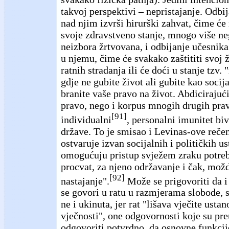
takvoj perspektivi – nepristajanje. Odbi
nad njim izvrši hirurški zahvat, čime će
svoje zdravstveno stanje, mnogo više ne
neizbora žrtvovana, i odbijanje učesnika
u njemu, čime će svakako zaštititi svoj 
ratnih stradanja ili će doći u stanje tzv.
gdje ne gubite život ali gubite kao socij
branite vaše pravo na život. Abdicirajuć
pravo, nego i korpus mnogih drugih pra
[91]
individualni
, personalni imunitet bi
države. To je smisao i Levinas-ove reče
ostvaruje izvan socijalnih i političkih us
omogućuju pristup svježem zraku potre
procvat, za njeno održavanje i čak, mož
[92]
nastajanje".
Može se prigovoriti da i
se govori u ratu u razmjerama slobode, 
ne i ukinuta, jer rat "lišava vječite usta
vječnosti", one odgovornosti koje su pr
odgovoriti potvrdno, da osnovne funkcij