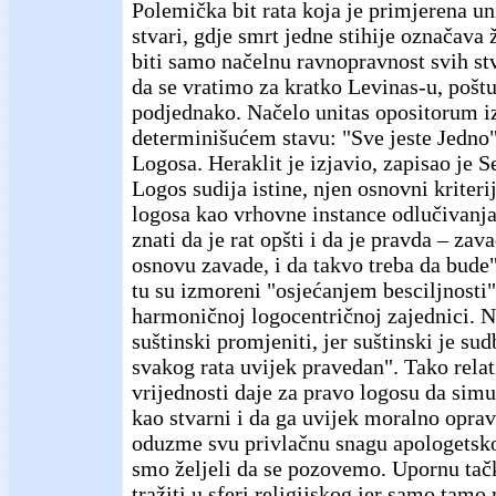
Polemička bit rata koja je primjerena u
stvari, gdje smrt jedne stihije označava 
biti samo načelnu ravnopravnost svih stv
da se vratimo za kratko Levinas-u, poštu
podjednako. Načelo unitas opositorum i
determinišućem stavu: "Sve jeste Jedno",
Logosa. Heraklit je izjavio, zapisao je S
Logos sudija istine, njen osnovni kriter
logosa kao vrhovne instance odlučivanja
znati da je rat opšti i da je pravda – zav
osnovu zavade, i da takvo treba da bude"
tu su izmoreni "osjećanjem besciljnosti"
harmoničnoj logocentričnoj zajednici. N
suštinski promjeniti, jer suštinski je sud
svakog rata uvijek pravedan". Tako rela
vrijednosti daje za pravo logosu da simu
kao stvarni i da ga uvijek moralno oprav
oduzme svu privlačnu snagu apologetsko
smo željeli da se pozovemo. Upornu ta
tražiti u sferi religijskog jer samo tam