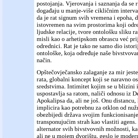
postojanja. Vjerovanja i saznanja da se r
događaju u manje-više cikličnim interva
da je rat signum svih vremena i epoha, 
istovremen na svim prostorima koji odr
ljudske relacije, tvore ontološku sliku ra
misli kao o arhetipskom obrascu već pri
odrednici. Rat je tako ne samo dio istori
ontološke, koja određuje naše bivstvov
način.
Opštečovječansko zalaganje za mir jeste 
rata, globalni koncept koji se naravno o
sredstvima. Intimitet kojim se u blizini 
uspostavlja sa ratom, naliči odnosu iz D
Apokalipsa da, ali ne još. Onu distancu,
implicira kao potrebnu za otklon od nužn
obezbijedi država svojim funkcionisan
transponujućim strah kao vlastiti agens.
alternator svih bivstvovnih možnosti, ka
ali ne u mojem dvorištu, geslo je moder