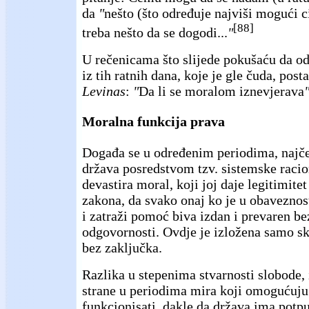
da
"
nešto (što određuje najviši mogući ci
[88]
treba nešto da se dogodi...
"
U rečenicama što slijede pokušaću da o
iz tih ratnih dana, koje je gle čuda, pos
Levinas
:
"
Da li se moralom iznevjerava
Moralna funkcija prava
Događa se u određenim periodima, najče
država posredstvom tzv. sistemske racio
devastira moral, koji joj daje legitimite
zakona, da svako onaj ko je u obaveznos
i zatraži pomoć biva izdan i prevaren b
odgovornosti. Ovdje je izložena samo sk
bez zaključka.
Razlika u stepenima stvarnosti slobode, 
strane u periodima mira koji omogućuj
funkcionisati, dakle da država ima potpu