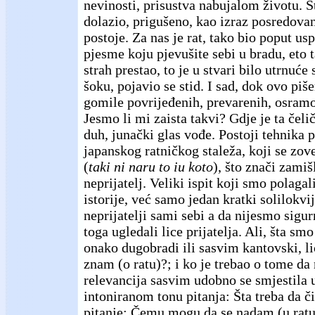
nevinosti, prisustva nabujalom životu. S
dolazio, prigušeno, kao izraz posredovan
postoje. Za nas je rat, tako bio poput us
pjesme koju pjevušite sebi u bradu, eto 
strah prestao, to je u stvari bilo utrnuć
šoku, pojavio se stid. I sad, dok ovo pi
gomile povrijeđenih, prevarenih, osramo
Jesmo li mi zaista takvi? Gdje je ta čeli
duh, junački glas vođe. Postoji tehnika 
japanskog ratničkog staleža, koji se zov
(
taki ni naru to iu koto
), što znači zamišl
neprijatelj. Veliki ispit koji smo polagali
istorije, već samo jedan kratki solilokv
neprijatelji sami sebi a da nijesmo sigur
toga ugledali lice prijatelja. Ali, šta sm
onako dugobradi ili sasvim kantovski, l
znam (o ratu)?; i ko je trebao o tome d
relevancija sasvim udobno se smjestila 
intoniranom tonu pitanja: Šta treba da č
pitanje: Čemu mogu da se nadam (u ratu