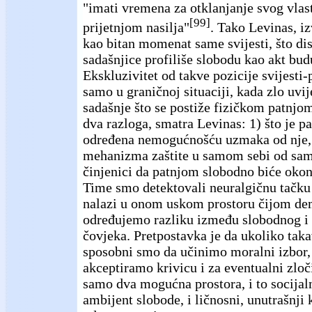
"imati vremena za otklanjanje svog vlas
[99]
prijetnjom nasilja"
. Tako Levinas, i
kao bitan momenat same svijesti, što di
sadašnjice profiliše slobodu kao akt bud
Ekskluzivitet od takve pozicije svijesti-
samo u graničnoj situaciji, kada zlo uvi
sadašnje što se postiže fizičkom patnjom
dva razloga, smatra Levinas: 1) što je p
određena nemogućnošću uzmaka od nje, 
mehanizma zaštite u samom sebi od samo
činjenici da patnjom slobodno biće oko
Time smo detektovali neuralgičnu tačku
nalazi u onom uskom prostoru čijom d
određujemo razliku između slobodnog i
čovjeka. Pretpostavka je da ukoliko taka
sposobni smo da učinimo moralni izbor, 
akceptiramo krivicu i za eventualni zloč
samo dva mogućna prostora, i to socijaln
ambijent slobode, i ličnosni, unutrašnji 