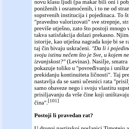
novu klasu ljudi (pa makar bili oni i pob
poniženih i osramoćenih, i to ne od stra
sopstvenih institucija i pojedinaca. To š
"pravedno valorizovati" sve strepnje, st
previše utješno, zato što postoji mnogo 
takva satisfakcija dolazi prekasno. Njim
istorije, kao utješna nagrada koje bi se r
taj čin bivaju uskraćeni.
"Da li i pojedi
svoju istinu nečem što je Sve, u kojem n
izvanjskost?"
(Levinas). Nasilje, smatra 
pokazuje toliko u "povređivanju i uništa
prekidanju kontinuiteta ličnosti". Taj pre
nastavlja da se sami učesnici rata "prisi
samo obaveze nego i svoju vlastitu supst
prisiljavanju da vrše čine koji uništava
[101]
čina".
Postoji li pravedan rat?
U drugoj pastirskoj poslanici Timoteju 