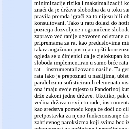
minimizacije rizika i maksimalizaciji ko
znači da je država slobodna da u toku s
pravila premda igrači za to nijesu bili o
konsultovani. Tako u ratu dolazi do hot
pozicija dozvoljene i ograničene slobode.
zapravo već ranije ugovoren od strane d
pripremama za rat kao preduslovima mir
takav angažman postojao opšti konsenzus
ogleda se u činjenici da je cjelokupan k
sloboda implementiran u samo biće rata 
rat – instrumentalizovano nasilje. Tu ge
rata lako je prepoznati u nasiljima, ubis
paralelizmu sofisticiranih elemenata vis
ona imaju svoje mjesto u Pandorinoj kut
drže zakoni jedne države. Ukoliko, pak 
većina država u svijetu rade, instrumenta
kao sredstva pomoću koga će doći do cilj
pretpostavka za njeno funkcionisanje d
zahtjevnog paroksizma koji svima bez 
odgovornost za počinjene i nepočinjene 