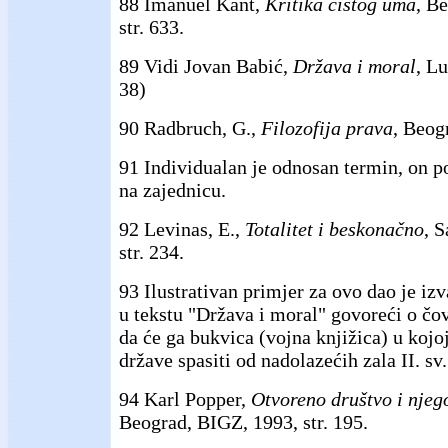
88 Imanuel Kant,
Kritika čistog uma
, B
str. 633.
89 Vidi Jovan Babić,
Država i moral
, L
38)
90 Radbruch, G.,
Filozofija prava
, Beogr
91 Individualan je odnosan termin, on p
na zajednicu.
92 Levinas, E.,
Totalitet i beskonačno
, 
str. 234.
93 Ilustrativan primjer za ovo dao je i
u tekstu "Država i moral" govoreći o čov
da će ga bukvica (vojna knjižica) u kojoj
države spasiti od nadolazećih zala II. sv.
94 Karl Popper,
Otvoreno društvo i njego
Beograd, BIGZ, 1993, str. 195.