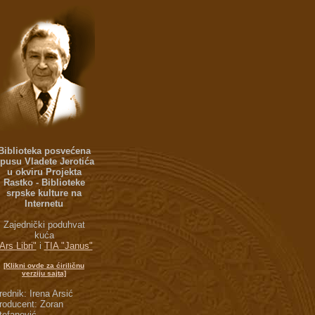
Biblioteka posvećena
pusu Vladete Jerotića
u okviru Projekta
Rastko - Biblioteke
srpske kulture na
Internetu
Zajednički poduhvat
kuća
Ars Libri"
i
TIA "Janus"
[Klikni ovde za ćiriličnu
verziju sajta]
rednik: Irena Arsić
roducent: Zoran
tefanović