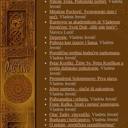
Nikola Tesla. Psihološki portret
, Vladeta
Jerotić
Miodrag Pavlović. Svetogorski dani i
noći
, Vladeta Jerotić
Razgovor sa akademikom dr Vladetom
Jerotićem: Sveti Duh „diše gde hoće“
,
Slavica Lazić
Depresije
, Vladeta Jerotić
Psihoza kao izazov i šansa
, Vladeta
Jerotić
Porodična sredina budućeg narkomana
,
Vladeta Jerotić
Petar Koriški. Žitije Sv. Petra Koriškog u
svetlu dubinske psihologije
, Vladeta
Jerotić
Premudrosti Solomonove: Prva glava
,
Vladeta Jerotić
Izbor partnera – slučaj ili zakonitost
,
Vladeta Jerotić
Psihoanaliza i religija
, Vladeta Jerotić
Franc Kafka. Strah i nemoć postojanja
,
Vladeta Jerotić
Otac Tadej, vitovnički
, Vladeta Jerotić
Budizam i hrišćanstvo
, Vladeta Jerotić
O nekim „jeretičkim razmišljanjima“