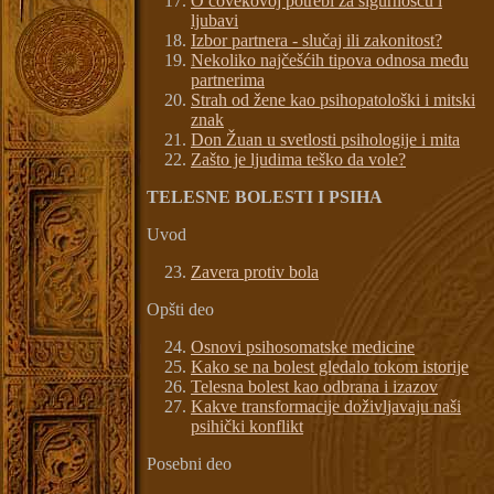
O čovekovoj potrebi za sigurnošću i
ljubavi
Izbor partnera - slučaj ili zakonitost?
Nekoliko najčešćih tipova odnosa među
partnerima
Strah od žene kao psihopatološki i mitski
znak
Don Žuan u svetlosti psihologije i mita
Zašto je ljudima teško da vole?
TELESNE BOLESTI I PSIHA
Uvod
Zavera protiv bola
Opšti deo
Osnovi psihosomatske medicine
Kako se na bolest gledalo tokom istorije
Telesna bolest kao odbrana i izazov
Kakve transformacije doživljavaju naši
psihički konflikt
Posebni deo