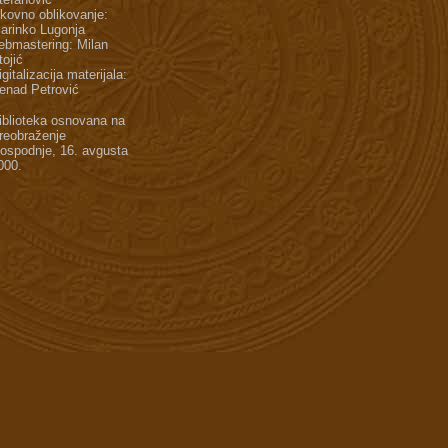
ikovno oblikovanje:
arinko Lugonja
ebmastering: Milan
tojić
igitalizacija materijala:
enad Petrović
iblioteka osnovana na
reobraženje
ospodnje, 16. avgusta
000.