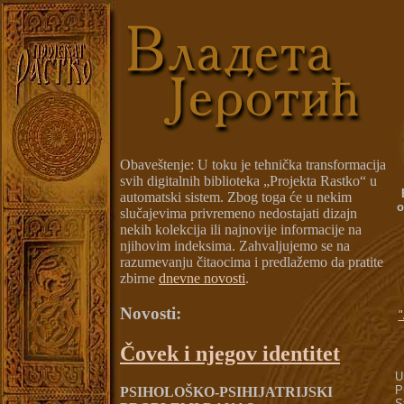
Obaveštenje: U toku je tehnička transformacija
svih digitalnih biblioteka „Projekta Rastko“ u
automatski sistem. Zbog toga će u nekim
o
slučajevima privremeno nedostajati dizajn
nekih kolekcija ili najnovije informacije na
njihovim indeksima. Zahvaljujemo se na
razumevanju čitaocima i predlažemo da pratite
zbirne
dnevne novosti
.
Novosti:
"
Čovek i njegov identitet
U
P
PSIHOLOŠKO-PSIHIJATRIJSKI
S