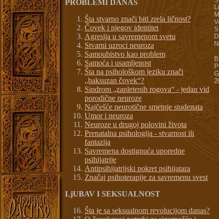
PROBLEMI DANAS
L
M
Šta stvarno znači biti zrela ličnost?
V
Čovek i njegov identitet
S
Agresija u savremenom svetu
D
N
Stvarni uzroci neuroza
Samoubistvo kao problem
B
Samoća i usamljenost
P
Šta na psihološkom jeziku znači
G
„baksuzan čovek“?
2
Sindrom „zapletenih rogova“ - jedan vid
porodične neuroze
Najčešće neurotične smetnje studenata
Umor i neuroza
Neuroze u drugoj polovini života
Prenatalna psihologija - stvarnost ili
fantazija
Savremena dostignuća uporedne
psihijatrije
Antipsihijatrijski pokret psihijatara
Značaj psihoterapije za savremenu svest
LjUBAV I SEKSUALNOST
Šta je sa seksualnom revolucijom danas?