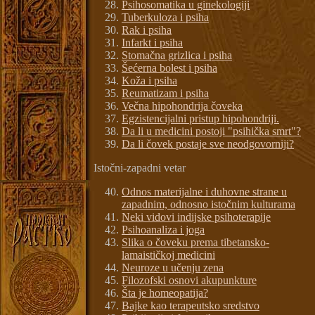
Psihosomatika u ginekologiji
Tuberkuloza i psiha
Rak i psiha
Infarkt i psiha
Stomačna grizlica i psiha
Šećerna bolest i psiha
Koža i psiha
Reumatizam i psiha
Večna hipohondrija čoveka
Egzistencijalni pristup hipohondriji.
Da li u medicini postoji "psihička smrt"?
Da li čovek postaje sve neodgovorniji?
Istočni-zapadni vetar
Odnos materijalne i duhovne strane u
zapadnim, odnosno istočnim kulturama
Neki vidovi indijske psihoterapije
Psihoanaliza i joga
Slika o čoveku prema tibetansko-
lamaističkoj medicini
Neuroze u učenju zena
Filozofski osnovi akupunkture
Šta je homeopatija?
Bajke kao terapeutsko sredstvo