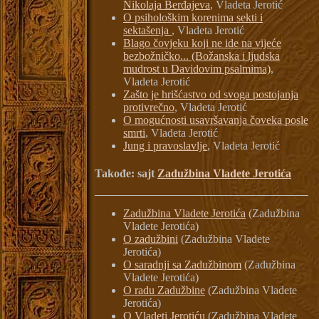
Nikolaja Berđajeva
, Vladeta Jerotić
O psihološkim korenima sekti i
sektašenja
, Vladeta Jerotić
Blago čovjeku koji ne ide na vijeće
bezbožničko... (Božanska i ljudska
mudrost u Davidovim psalmima)
,
Vladeta Jerotić
Zašto je hrišćastvo od svoga postojanja
protivrečno
, Vladeta Jerotić
O mogućnosti usavršavanja čoveka posle
smrti
, Vladeta Jerotić
Jung i pravoslavlje
, Vladeta Jerotić
Takođe: sajt
Zadužbina Vladete Jerotića
Zadužbina Vladete Jerotića
(Zadužbina
Vladete Jerotića)
O zadužbini
(Zadužbina Vladete
Jerotića)
O saradnji sa Zadužbinom
(Zadužbina
Vladete Jerotića)
O radu Zadužbine
(Zadužbina Vladete
Jerotića)
O Vladeti Jerotiću
(Zadužbina Vladete