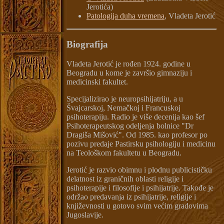
Jerotića)
Patologija duha vremena
, Vladeta Jerotić
Biografija
Vladeta Jerotić je rođen 1924. godine u
Beogradu u kome je završio gimnaziju i
medicinski fakultet.
Specijalizirao je neuropsihijatriju, a u
Švajcarskoj, Nemačkoj i Francuskoj
psihoterapiju. Radio je više decenija kao šef
Psihoterapeutskog odeljenja bolnice "Dr
Dragiša Mišović". Od 1985. kao profesor po
pozivu predaje Pastirsku psihologiju i medicinu
na Teološkom fakultetu u Beogradu.
Jerotić je razvio obimnu i plodnu publicističku
delatnost iz graničnih oblasti religije i
psihoterapije i filosofije i psihijatrije. Takođe je
održao predavanja iz psihijatrije, religije i
književnosti u gotovo svim većim gradovima
Jugoslavije.