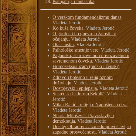
Psihijatrija i fantastika
O verskom fundamendalizmu danas
,
Vladeta Jerotić
Ko kuša čoveka
, Vladeta Jerotić
O gordosti i o gnevu, o žalosti i o
očajanju
, Vladeta Jerotić
Otac Justin
, Vladeta Jerotić
Psihološke smetnje vere
, Vladeta Jerotić
Pagansko, starozavetno i novozavetno u
savremenom čoveku
, Vladeta Jerotić
Homoseksualizam (muški i ženski)
,
Vladeta Jerotić
Zdravo i bolesno u religioznom
doživljaju
, Vladeta Jerotić
Dostojevski i epilepsija
, Vladeta Jerotić
Susreti sa Isidorom Sekulić
, Vladeta
Jerotić
Milan Rakić i religija: Napuštena crkva
,
Vladeta Jerotić
Nikola Milošević. Pravoslavlje i
demokratija
, Vladeta Jerotić
Dositej Obradović. Između pravoslavlja i
zapadne prosvećenosti
, Vladeta Jerotić