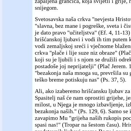
zapaljena grančica, koja svijetli i grije
snijegom.
Svetosavska naša crkva "nevjesta Hristov
"slavna, bez mane i pogreške, sveta i čist
je dato pravo "učiteljstva" (Ef. 4, 11-13)
hrišćanskoj ljubavi i vodi ih tim putem 
vodi zemaljskoj sreći i vječnome blažen
crkva "plače i lije suze niz obraze" (Plač
koji su je ljubili i s njom se družili odre
postadoše joj neprijatelji" (Plač Jerem. 1
"bezakonja naša mnoga su, prevršila su 
teško breme potiskuju nas" (Ps. 37, 5).
Ali, ako izaberemo hrišćansku ljubav za 
Spasitelj naš će nam oprostiti grijehe, j
milost, u Njega je mnogo izbavljenje, iz
bezakonja naših." (Ps. 129, 6). Samo se
zavapimo Mu "grijeha naših rukopis poci
spasi nas!" (Tropar na šestom času). Hris