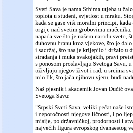
Sveti Sava je nama Srbima utjeha u žalos
toplota u studeni, svjetlost u mraku. St
kada se gase viši moralni principi, kada 
orgije nad svetim grobovima mučenika, 
napada sve što je našem narodu sveto, š
duhovnu hranu kroz vjekove, što je dalo 
i sadržaj, što nas je krijepilo i držalo 
stradanja i muka svakojakih, pravi prets
s ponosom proslavljaju Svetoga Savu, u
oživljuju njegov život i rad, u srcima s
mio lik, što jača njihovu vjeru, budi na
Naš pjesnik i akademik Jovan Dučić ova
Svetoga Savu:
"Srpski Sveti Sava, veliki pečat naše istor
i neporočnosti njegove ličnosti, i po lje
misije, po državničkoj, prodornosti i stv
najvećih figura evropskog dvanaestog v