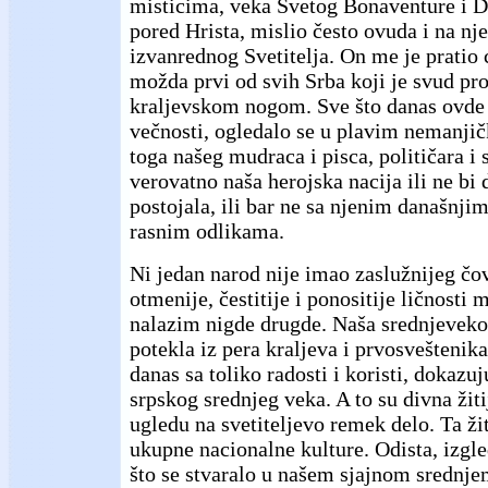
misticima, veka Svetog Bonaventure i D
pored Hrista, mislio često ovuda i na n
izvanrednog Svetitelja. On me je pratio
možda prvi od svih Srba koji je svud p
kraljevskom nogom. Sve što danas ovde 
večnosti, ogledalo se u plavim nemanji
toga našeg mudraca i pisca, političara i 
verovatno naša herojska nacija ili ne bi
postojala, ili bar ne sa njenim današnji
rasnim odlikama.
Ni jedan narod nije imao zaslužnijeg čo
otmenije, čestitije i ponositije ličnosti m
nalazim nigde drugde. Naša srednjevekov
potekla iz pera kraljeva i prvosveštenika,
danas sa toliko radosti i koristi, dokaz
srpskog srednjeg veka. A to su divna žiti
ugledu na svetiteljevo remek delo. Ta ži
ukupne nacionalne kulture. Odista, izgle
što se stvaralo u našem sjajnom srednje