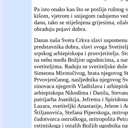
Pa isto onako kao što se poslije ružnog
kišom, vjetrom i snijegom radujemo v
danu, tako se stiješnjena grijesima, ožal
obraduju pojavi dobra.
Danas naša Sveta Crkva slavi uspomenu
predstavnika dobra, slavi svoga Svetitel
srpskog arhiepiskopa i prosvjetitelja. St
na nebu među Božjim ugodnicima, a na
svetiteljima. Raduju se svetiteljske duš
Simeona Mirotočivog, brata njegovog S
Prvovjenčanog, nasljednika njegovog Sv
sinovaca njegovih Vladislava i arhiepi
arhiepiskopa Nikodima i Danila, Steva
patrijarha Joanikija, Jefrema i Spirido
Lazara, svetiteljki Anastasije, Jelene i 
Štiljanovića, Stefana Piperskoga, mitropo
čudotvorca ostroškoga, mitropolita Petr
cetinjskoga i ostalih Božjih ugodnika na