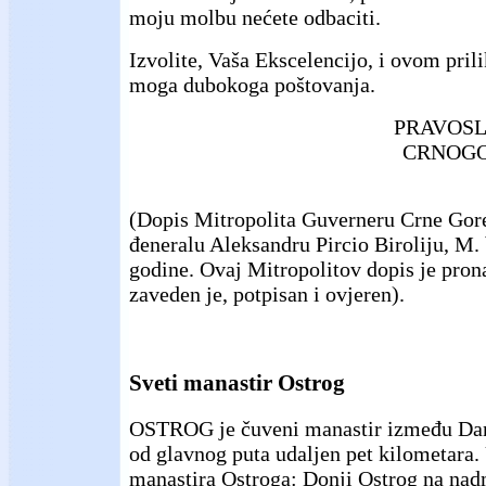
moju molbu nećete odbaciti.
Izvolite, Vaša Ekscelencijo, i ovom pril
moga dubokoga poštovanja.
PRAVOSL
CRNOGO
(Dopis Mitropolita Guverneru Crne Go
đeneralu Aleksandru Pircio Biroliju, M. 
godine. Ovaj Mitropolitov dopis je pron
zaveden je, potpisan i ovjeren).
Sveti manastir Ostrog
OSTROG je čuveni manastir između Dani
od glavnog puta udaljen pet kilometara.
manastira Ostroga: Donji Ostrog na nad