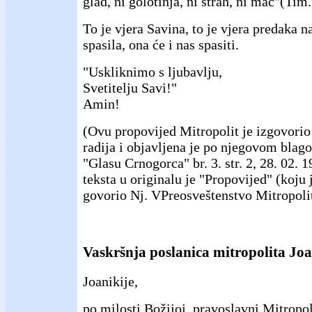
glad, ni golotinja, ni strah, ni mač"(Tim.
To je vjera Savina, to je vjera predaka n
spasila, ona će i nas spasiti.
"Uskliknimo s ljubavlju,
Svetitelju Savi!"
Amin!
(Ovu propovijed Mitropolit je izgovorio
radija i objavljena je po njegovom blag
"Glasu Crnogorca" br. 3. str. 2, 28. 02. 
teksta u originalu je "Propovijed" (koju 
govorio Nj. VPreosveštenstvo Mitropolit 
Vaskršnja poslanica mitropolita Joa
Joanikije,
po milosti Božijoj, pravoslavni Mitropo