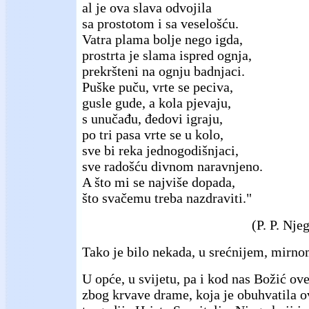
al je ova slava odvojila
sa prostotom i sa veselošću.
Vatra plama bolje nego igda,
prostrta je slama ispred ognja,
prekršteni na ognju badnjaci.
Puške puču, vrte se peciva,
gusle gude, a kola pjevaju,
s unučađu, đedovi igraju,
po tri pasa vrte se u kolo,
sve bi reka jednogodišnjaci,
sve radošću divnom naravnjeno.
A što mi se najviše dopada,
što svačemu treba nazdraviti."
(P. P. Nje
Tako je bilo nekada, u srećnijem, mirn
U opće, u svijetu, pa i kod nas Božić ov
zbog krvave drame, koja je obuhvatila o