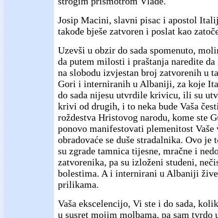
strogim prismotrom Vlade.
Josip Macini, slavni pisac i apostol Ital
takođe bješe zatvoren i poslat kao zatoč
Uzevši u obzir do sada spomenuto, mol
da putem milosti i praštanja naredite da
na slobodu izvjestan broj zatvorenih u 
Gori i interniranih u Albaniji, za koje It
do sada nijesu utvrdile krivicu, ili su ut
krivi od drugih, i to neka bude Vaša čes
roždestva Hristovog narodu, kome ste G
ponovo manifestovati plemenitost Vaše v
obradovaće se duše stradalnika. Ovo je to
su zgrade tamnica tijesne, mračne i nedo
zatvorenika, pa su izloženi studeni, neči
bolestima. A i internirani u Albaniji živ
prilikama.
Vaša ekscelencijo, Vi ste i do sada, kolik
u susret mojim molbama, pa sam tvrdo u