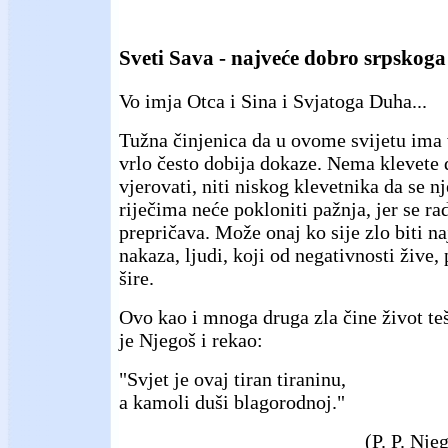
Sveti Sava - najveće dobro srpskog
Vo imja Otca i Sina i Svjatoga Duha...
Tužna činjenica da u ovome svijetu ima 
vrlo često dobija dokaze. Nema klevete 
vjerovati, niti niskog klevetnika da se 
riječima neće pokloniti pažnja, jer se ra
prepričava. Može onaj ko sije zlo biti n
nakaza, ljudi, koji od negativnosti žive, 
šire.
Ovo kao i mnoga druga zla čine život te
je Njegoš i rekao:
"Svjet je ovaj tiran tiraninu,
a kamoli duši blagorodnoj."
(P. P. Nje