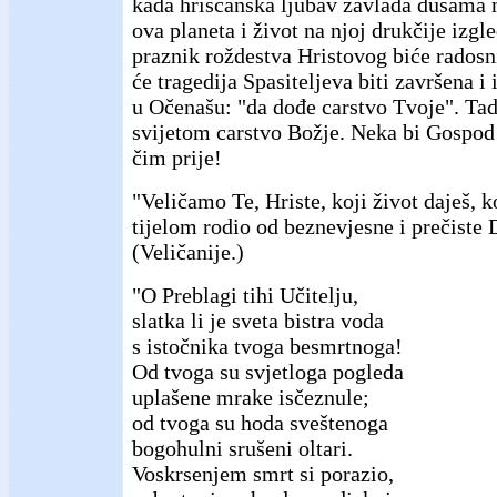
kada hrišćanska ljubav zavlada dušama m
ova planeta i život na njoj drukčije izgle
praznik roždestva Hristovog biće radosni
će tragedija Spasiteljeva biti završena 
u Očenašu: "da dođe carstvo Tvoje". Tada
svijetom carstvo Božje. Neka bi Gospod
čim prije!
"Veličamo Te, Hriste, koji život daješ, ko
tijelom rodio od beznevjesne i prečiste 
(Veličanije.)
"O Preblagi tihi Učitelju,
slatka li je sveta bistra voda
s istočnika tvoga besmrtnoga!
Od tvoga su svjetloga pogleda
uplašene mrake isčeznule;
od tvoga su hoda sveštenoga
bogohulni srušeni oltari.
Voskrsenjem smrt si porazio,