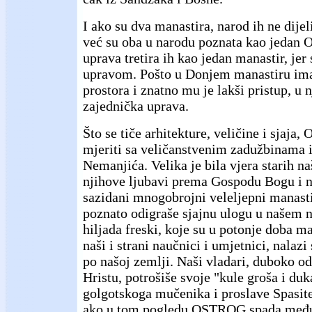
I ako su dva manastira, narod ih ne dijel
već su oba u narodu poznata kao jedan
uprava tretira ih kao jedan manastir, jer
upravom. Pošto u Donjem manastiru im
prostora i znatno mu je lakši pristup, u 
zajednička uprava.
Što se tiče arhitekture, veličine i sjaj
mjeriti sa veličanstvenim zadužbinama i
Nemanjića. Velika je bila vjera starih n
njihove ljubavi prema Gospodu Bogu i 
sazidani mnogobrojni veleljepni manastir
poznato odigraše sjajnu ulogu u našem
hiljada freski, koje su u potonje doba m
naši i strani naučnici i umjetnici, nalazi
po našoj zemlji. Naši vladari, duboko o
Hristu, potrošiše svoje "kule groša i duk
golgotskoga mučenika i proslave Spasitel
ako u tom pogledu OSTROG spada među 