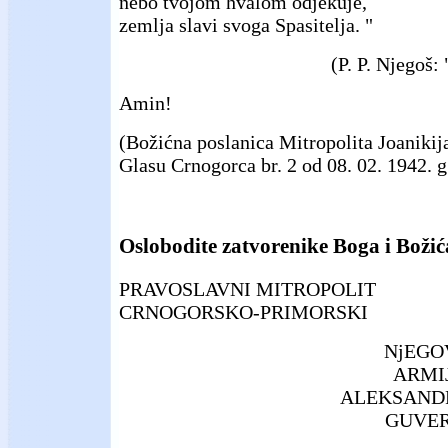
nebo tvojom hvalom odjekuje,
zemlja slavi svoga Spasitelja. "
(P. P. Njegoš
Amin!
(Božićna poslanica Mitropolita Joanikija
Glasu Crnogorca br. 2 od 08. 02. 1942. g
Oslobodite zatvorenike Boga i Božić
PRAVOSLAVNI MITROPOLIT
CRNOGORSKO-PRIMORSKI
NjEGO
ARMI
ALEKSANDR
GUVER