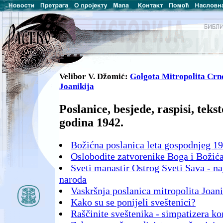
Velibor V. Džomić:
Golgota Mitropolita Cr
Joanikija
Poslanice, besjede, raspisi, teks
godina 1942.
Božićna poslanica leta gospodnjeg 19
Oslobodite zatvorenike Boga i Božića
Sveti manastir Ostrog
Sveti Sava - n
naroda
Vaskršnja poslanica mitropolita Joani
Kako su se ponijeli sveštenici?
Raščinite sveštenika - simpatizera k