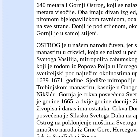
640 metara i Gornji Ostrog, koji se nalaz
metara visočije. Oba imaju divan izgled
pitomom bjelopavlićkom ravnicom, odak
na sve strane. Donji je pod stijenom, ok
Gornji je u samoj stijeni.
OSTROG je u našem narodu čuven, jer 
manastiru u crkvici, koja se nalazi u peć
Svetoga Vasilija, mitropolita zahumsko
koji je rodom iz Popova Polja u Hercego
svetiteljski pod najtežim okolnostima u
1639-1671. godine. Sjedište mitropolije 
Trebinjskom manastiru, kasnije u Onog
Nikšiću. Gornja je crkva posvećena Sve
je godine 1665. a dvije godine docnije ž
živopisa i danas ima ostataka. Crkva Do
posvećena je Silasku Svetoga Duha na a
Ostrog na poklonjenje moštima Svetoga 
mnoštvo naroda iz Crne Gore, Hercegovi
čak iz Sandžaka i Bosne.