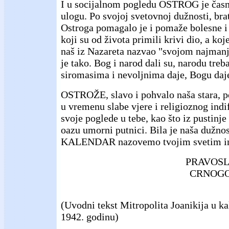
I u socijalnom pogledu OSTROG je časno
ulogu. Po svojoj svetovnoj dužnosti, bra
Ostroga pomagalo je i pomaže bolesne i
koji su od života primili krivi dio, a koje
naš iz Nazareta nazvao "svojom najman
je tako. Bog i narod dali su, narodu treba
siromasima i nevoljnima daje, Bogu daj
OSTROŽE, slavo i pohvalo naša stara, p
u vremenu slabe vjere i religioznog ind
svoje poglede u tebe, kao što iz pustinj
oazu umorni putnici. Bila je naša dužnos
KALENDAR nazovemo tvojim svetim 
PRAVOSL
CRNOGO
(Uvodni tekst Mitropolita Joanikija u k
1942. godinu)