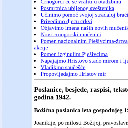
Crnogorci će se vratiti u otadžbinu
Posmrtnica ubijenog sveštenika
Učinimo pomoć svojoj stradaloj brać
Privedimo djecu crkvi
Objavimo imena naših novih mučeni
Novi crnogorski mučenici
Pomen nacionalnim Pješivcima-žrtv
akcije
Pomen izginulim Pješivcima
Napajajmo Hristovo stado mirom i lj
Vladikino saučešće
Propovijedajmo Hristov mir
Poslanice, besjede, raspisi, teks
godina 1942.
Božićna poslanica leta gospodnjeg 1
Joanikije, po milosti Božijoj, pravoslavn