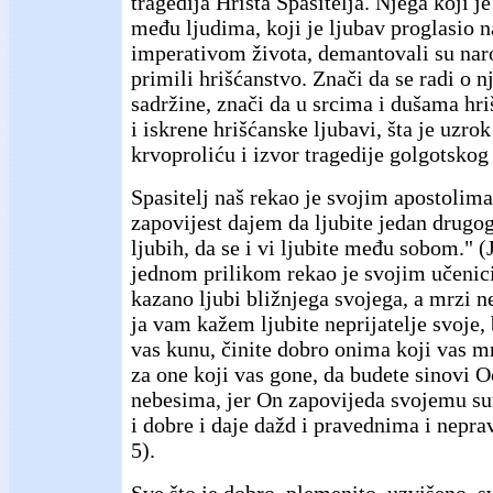
tragedija Hrista Spasitelja. Njega koji j
među ljudima, koji je ljubav proglasio 
imperativom života, demantovali su nar
primili hrišćanstvo. Znači da se radi o 
sadržine, znači da u srcima i dušama hri
i iskrene hrišćanske ljubavi, šta je uzro
krvoproliću i izvor tragedije golgotsko
Spasitelj naš rekao je svojim apostoli
zapovijest dajem da ljubite jedan drugog
ljubih, da se i vi ljubite među sobom." 
jednom prilikom rekao je svojim učenici
kazano ljubi bližnjega svojega, a mrzi ne
ja vam kažem ljubite neprijatelje svoje, 
vas kunu, činite dobro onima koji vas m
za one koji vas gone, da budete sinovi O
nebesima, jer On zapovijeda svojemu sun
i dobre i daje dažd i pravednima i nepra
5).
Sve što je dobro, plemenito, uzvišeno, sv