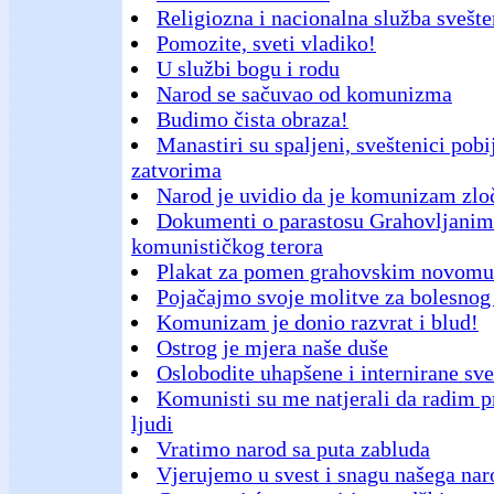
Religiozna i nacionalna služba svešte
Pomozite, sveti vladiko!
U službi bogu i rodu
Narod se sačuvao od komunizma
Budimo čista obraza!
Manastiri su spaljeni, sveštenici pobi
zatvorima
Narod je uvidio da je komunizam zlo
Dokumenti o parastosu Grahovljanim
komunističkog terora
Plakat za pomen grahovskim novomu
Pojačajmo svoje molitve za bolesnog 
Komunizam je donio razvrat i blud!
Ostrog je mjera naše duše
Oslobodite uhapšene i internirane sve
Komunisti su me natjerali da radim pr
ljudi
Vratimo narod sa puta zabluda
Vjerujemo u svest i snagu našega nar