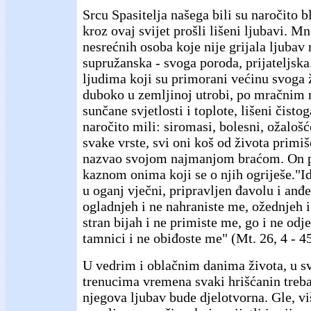
Srcu Spasitelja našega bili su naročito bl
kroz ovaj svijet prošli lišeni ljubavi. M
nesrećnih osoba koje nije grijala ljubav 
supružanska - svoga poroda, prijateljska.
ljudima koji su primorani većinu svoga 
duboko u zemljinoj utrobi, po mračnim 
sunčane svjetlosti i toplote, lišeni čist
naročito mili: siromasi, bolesni, ožalošće
svake vrste, svi oni koš od života primiše
nazvao svojom najmanjom braćom. On pr
kaznom onima koji se o njih ogriješe."I
u oganj vječni, pripravljen đavolu i anđ
ogladnjeh i ne nahraniste me, ožednjeh i
stran bijah i ne primiste me, go i ne odj
tamnici i ne obiđoste me" (Mt. 26, 4 - 45
U vedrim i oblačnim danima života, u s
trenucima vremena svaki hrišćanin treba
njegova ljubav bude djelotvorna. Gle, vi