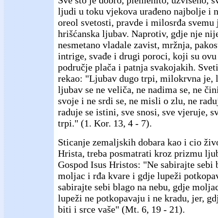
ljudi u toku vjekova urađeno najbolje i n
oreol svetosti, pravde i milosrđa svemu j
hrišćanska ljubav. Naprotiv, gdje nje nije
nesmetano vladale zavist, mržnja, pakos
intrige, svađe i drugi poroci, koji su ovu
područje plača i patnja svakojakih. Sveti
rekao: "Ljubav dugo trpi, milokrvna je, 
ljubav se ne veliča, ne nadima se, ne čini
svoje i ne srdi se, ne misli o zlu, ne radu
raduje se istini, sve snosi, sve vjeruje, 
trpi." (1. Kor. 13, 4 - 7).
Sticanje zemaljskih dobara kao i cio ži
Hrista, treba posmatrati kroz prizmu ljub
Gospod Isus Hristos: "Ne sabirajte sebi 
moljac i rđa kvare i gdje lupeži potkopa
sabirajte sebi blago na nebu, gdje moljac
lupeži ne potkopavaju i ne kradu, jer, gdj
biti i srce vaše" (Mt. 6, 19 - 21).