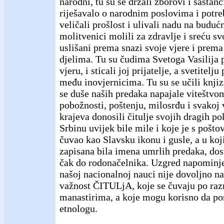
narodni, tu su se držali zborovi i sastanc
riješavalo o narodnim poslovima i potre
veličali prošlost i ulivali nadu na buduć
molitvenici molili za zdravlje i sreću svoj
uslišani prema snazi svoje vjere i prem
djelima. Tu su čudima Svetoga Vasilija 
vjeru, i sticali joj prijatelje, a svetitelj
među inovjernicima. Tu su se učili knjiz
se duše naših predaka napajale viteštvom
pobožnosti, poštenju, milosrđu i svakoj v
krajeva donosili čitulje svojih dragih po
Srbinu uvijek bile mile i koje je s pošto
čuvao kao Slavsku ikonu i gusle, a u ko
zapisana bila imena umrlih predaka, dost
čak do rodonačelnika. Uzgred napominj
našoj nacionalnoj nauci nije dovoljno n
važnost ČITULjA, koje se čuvaju po ra
manastirima, a koje mogu korisno da pos
etnologu.