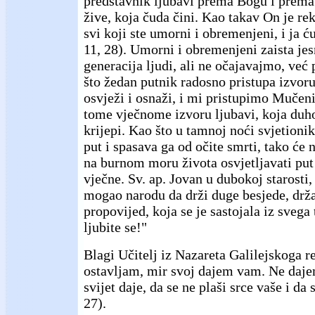
predstavnik ljubavi prema Bogu i prema 
žive, koja čuda čini. Kao takav On je re
svi koji ste umorni i obremenjeni, i ja ć
11, 28). Umorni i obremenjeni zaista je
generacija ljudi, ali ne očajavajmo, već
što žedan putnik radosno pristupa izvoru 
osvježi i osnaži, i mi pristupimo Muče
tome vječnome izvoru ljubavi, koja duh
krijepi. Kao što u tamnoj noći svjetion
put i spasava ga od očite smrti, tako će
na burnom moru života osvjetljavati put 
vječne. Sv. ap. Jovan u dubokoj starosti,
mogao narodu da drži duge besjede, držao
propovijed, koja se je sastojala iz svega t
ljubite se!"
Blagi Učitelj iz Nazareta Galilejskoga 
ostavljam, mir svoj dajem vam. Ne daj
svijet daje, da se ne plaši srce vaše i da s
27).