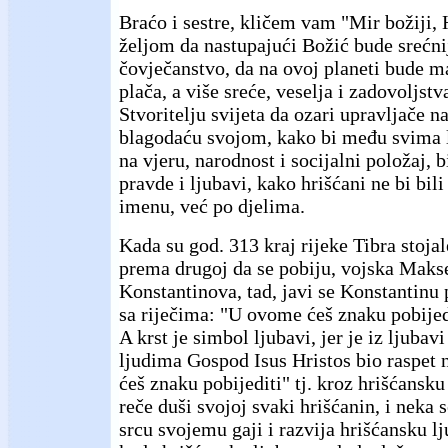
Braćo i sestre, kličem vam "Mir božiji, H
željom da nastupajući Božić bude srećnij
čovječanstvo, da na ovoj planeti bude m
plača, a više sreće, veselja i zadovoljs
Stvoritelju svijeta da ozari upravljače 
blagodaću svojom, kako bi među svima l
na vjeru, narodnost i socijalni položaj, bi
pravde i ljubavi, kako hrišćani ne bi bil
imenu, već po djelima.
Kada su god. 313 kraj rijeke Tibra stojal
prema drugoj da se pobiju, vojska Makse
Konstantinova, tad, javi se Konstantinu
sa riječima: "U ovome ćeš znaku pobijedi
A krst je simbol ljubavi, jer je iz ljuba
ljudima Gospod Isus Hristos bio raspet
ćeš znaku pobijediti" tj. kroz hrišćansku
reče duši svojoj svaki hrišćanin, i neka s
srcu svojemu gaji i razvija hrišćansku lj