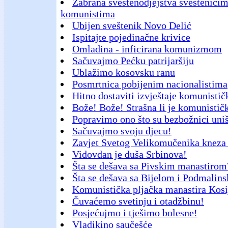
Zabrana sveštenodjejstva sveštenicima
komunistima
Ubijen sveštenik Novo Delić
Ispitajte pojedinačne krivice
Omladina - inficirana komunizmom
Sačuvajmo Pećku patrijaršiju
Ublažimo kosovsku ranu
Posmrtnica pobijenim nacionalistima
Hitno dostaviti izvještaje komunisti
Bože! Bože! Strašna li je komunistič
Popravimo ono što su bezbožnici uništ
Sačuvajmo svoju djecu!
Zavjet Svetog Velikomučenika kneza
Vidovdan je duša Srbinova!
Šta se dešava sa Pivskim manastirom
Šta se dešava sa Bijelom i Podmalin
Komunistička pljačka manastira Kosi
Čuvaćemo svetinju i otadžbinu!
Posjećujmo i tješimo bolesne!
Vladikino saučešće