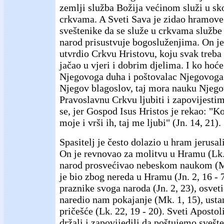
zemlji služba Božija većinom služi u s
crkvama. A Sveti Sava je zidao hramove
sveštenike da se služe u crkvama službe
narod prisustvuje bogosluženjima. On j
utvrdio Crkvu Hristovu, koju svak treba 
jačao u vjeri i dobrim djelima. I ko hoće
Njegovoga duha i poštovalac Njegovoga d
Njegov blagoslov, taj mora nauku Njegov
Pravoslavnu Crkvu ljubiti i zapovijesti
se, jer Gospod Isus Hristos je rekao: "K
moje i vrši ih, taj me ljubi" (Jn. 14, 21).
Spasitelj je često dolazio u hram jerusal
On je revnovao za molitvu u Hramu (Lk. 
narod prosvećivao nebeskom naukom (Mt
je bio zbog nereda u Hramu (Jn. 2, 16 - 
praznike svoga naroda (Jn. 2, 23), osvetio
naredio nam pokajanje (Mk. 1, 15), ust
pričešće (Lk. 22, 19 - 20). Sveti Apostol
držali i zapovijedili da poštujemo svešten