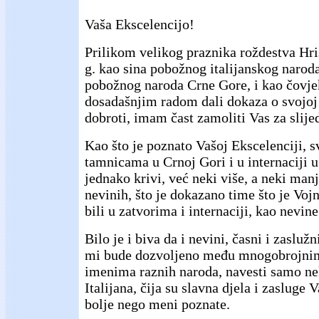
Vaša Ekscelencijo!
Prilikom velikog praznika roždestva Hri
g. kao sina pobožnog italijanskog narod
pobožnog naroda Crne Gore, i kao čovjek
dosadašnjim radom dali dokaza o svojoj 
dobroti, imam čast zamoliti Vas za slije
Kao što je poznato Vašoj Ekscelenciji, sv
tamnicama u Crnoj Gori i u internaciji u
jednako krivi, već neki više, a neki ma
nevinih, što je dokazano time što je Voj
bili u zatvorima i internaciji, kao nevin
Bilo je i biva da i nevini, časni i zaslužn
mi bude dozvoljeno među mnogobrojni
imenima raznih naroda, navesti samo ne
Italijana, čija su slavna djela i zasluge 
bolje nego meni poznate.