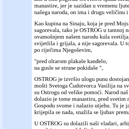
manastire, jer je sazidan u vremenu ljute
našega naroda, on ima i drugu veličinu i
Kao kupina na Sinaju, koja je pred Mojsi
sagorevala, tako je OSTROG u tamnoj no
ovamošnjem našem narodu kula svetilja, 
svijetlila i grijala, a nije sagorevala. 
po riječima Njegoševim,
"pred oltarom plakaše kanđelo,
na gusle se strune pokidaše ",
OSTROG je izvršio ulogu punu dostojans
mošti Svetoga Čudotvorca Vasilija na sv
su Ostrogu od velike pomoći. Narod naš 
dolazio je tome manastiru, pred svetim
Gospodu svome i nalazio utjehu. Tu je j
krijepila se nada, snažila se ljubav pre
U OSTROG su dolazili naši vladari, arhij