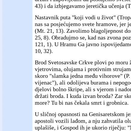
43) i da izbjegavamo jeretička učenja (Ti
Nastavnik puta "koji vodi u život" (Trop
nas sa posjećujemo svete hramove, jer 
(Mt. 21, 13). Zavolimo blagoljepnost d
25, 8). Obradujmo se, kad nas zvona poz
121, 1). U Hramu Ga javno ispovijedamo 
10, 32).
Brod Svetosavske Crkve plovi po moru 
vjetrovima, olujama i protivnim strujam
skoro "slamka jedna među vihorove" (P. 
vijenac"), ali odolijeva burama i nepog
djelovi bolno škripe, ali s vjerom i nad
držati broda. I kuda izvan broda? Zar sk
more? Tu bi nas čekala smrt i grobnica.
U sličnoj opasnosti na Genisaretskom je
apostoli vozili lađom, a nju zahvatila olu
uplašiše, i Gospod ih je ukorio riječju: 