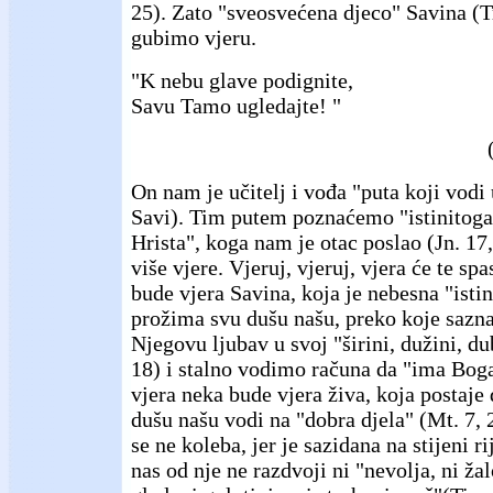
25). Zato "sveosvećena djeco" Savina (T
gubimo vjeru.
"K nebu glave podignite,
Savu Tamo ugledajte! "
On nam je učitelj i vođa "puta koji vodi 
Savi). Tim putem poznaćemo "istinitoga
Hrista", koga nam je otac poslao (Jn. 17
više vjere. Vjeruj, vjeruj, vjera će te spa
bude vjera Savina, koja je nebesna "istin
prožima svu dušu našu, preko koje sazn
Njegovu ljubav u svoj "širini, dužini, dub
18) i stalno vodimo računa da "ima Boga"
vjera neka bude vjera živa, koja postaje
dušu našu vodi na "dobra djela" (Mt. 7, 2
se ne koleba, jer je sazidana na stijeni ri
nas od nje ne razdvoji ni "nevolja, ni žal