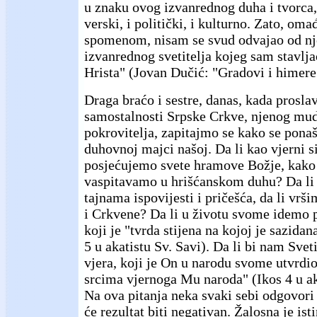
u znaku ovog izvanrednog duha i tvorca, 
verski, i politički, i kulturno. Zato, om
spomenom, nisam se svud odvajao od nje
izvanrednog svetitelja kojeg sam stavlj
Hrista" (Jovan Dučić: "Gradovi i himere",
Draga braćo i sestre, danas, kada prosl
samostalnosti Srpske Crkve, njenog mud
pokrovitelja, zapitajmo se kako se pon
duhovnoj majci našoj. Da li kao vjerni s
posjećujemo svete hramove Božje, kako
vaspitavamo u hrišćanskom duhu? Da li
tajnama ispovijesti i pričešća, da li vrš
i Crkvene? Da li u životu svome idemo 
koji je "tvrda stijena na kojoj je sazida
5 u akatistu Sv. Savi). Da li bi nam Svet
vjera, koji je On u narodu svome utvrdio
srcima vjernoga Mu naroda" (Ikos 4 u a
Na ova pitanja neka svaki sebi odgovori 
će rezultat biti negativan. Žalosna je ist