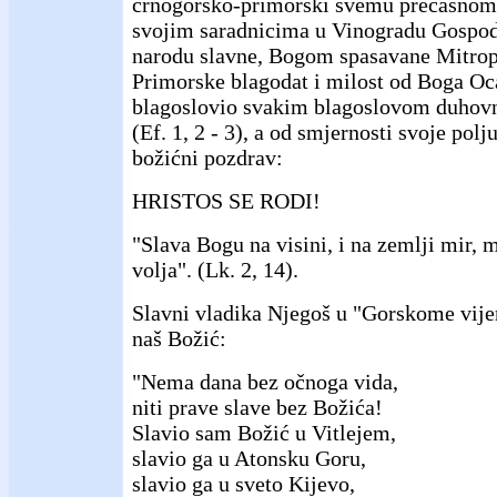
crnogorsko-primorski svemu prečasnom 
svojim saradnicima u Vinogradu Gospo
narodu slavne, Bogom spasavane Mitrop
Primorske blagodat i milost od Boga Oca
blagoslovio svakim blagoslovom duhovn
(Ef. 1, 2 - 3), a od smjernosti svoje pol
božićni pozdrav:
HRISTOS SE RODI!
"Slava Bogu na visini, i na zemlji mir,
volja". (Lk. 2, 14).
Slavni vladika Njegoš u "Gorskome vije
naš Božić:
"Nema dana bez očnoga vida,
niti prave slave bez Božića!
Slavio sam Božić u Vitlejem,
slavio ga u Atonsku Goru,
slavio ga u sveto Kijevo,