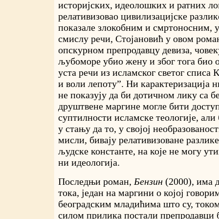
историјских, идеолошких и ратних ло
релативизовао цивилизацијске разлике
показале злокобним и смртоносним, у
смислу речи, Стојановић у овом рома
опскурном препродавцу девиза, човеку
љубоморе убио жену и због тога био о
уста речи из исламског светог списа К
и воли лепоту”. Ни карактеризација 
не показују да би дотичном лику са б
друштвене маргине могле бити доступ
суптилности исламске теологије, али 
у стању да то, у својој необразованос
мисли, бивају релативизоване разлике
људске константе, на које не могу ути
ни идеологија.
Последњи роман,
Бензин
(2000), има 
тока, један на маргини о којој говори
београдским младићима што су, током
силом прилика постали препродавци б