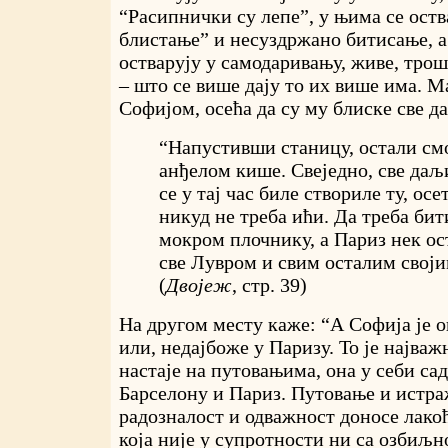
“Расипнички су лепе”, у њима се ост
блистање” и несуздржано битисање, а
остварују у самодаривању, живе, трош
– што се више дају то их више има. Ма
Софијом, осећа да су му блиске све д
“Напустивши станицу, остали см
анђелом кише. Свеједно, све даљи
се у тај час биле створиле ту, осе
никуд не треба ићи. Да треба бит
мокром плочнику, а Париз нек ост
све Лувром и свим осталим своји
(
Двојеж
, стр. 39)
На другом месту каже: “А Софија је о
или, недајбоже у Паризу. То је најва
настаје на путовањима, она у себи са
Барселону и Париз. Путовање и истр
радозналост и одважност доносе лакоћ
која није у супротности ни са озбиљн