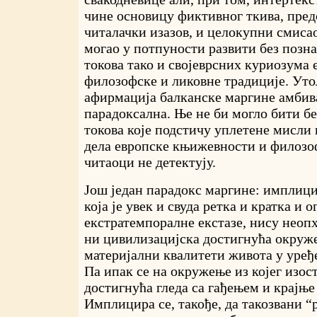
чине основицу фиктивног ткива, пре
читалачки изазов, и целокупни смисао
могао у потпуности развити без позн
токова тако и својеврсних куриозума
филозофске и ликовне традиције. Уто
афирмација балканске маргине амбив
парадоксална. Ње не би могло бити б
токова које подстичу уплетене мисли 
дела европске књижевности и филозоф
читаоци не детектују.
Још један парадокс маргине: имплицир
која је увек и свуда ретка и кратка и 
екстратемпоралне екстазе, нису неоп
ни цивилизацијска достигнућа окруже
материјални квалитети живота у уређ
Па ипак се на окружење из којег изос
достигнућа гледа са гађењем и крајње
Имплицира се, такође, да такозвани 