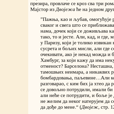
презира, провлаче се кроз сва три ро
Мајстор из
Двојежа
ће на једном дру
”Пажња, као и љубав, омогућује 
сваког и свега што се приближава
нама, дочек који се доживљава ка
тако, то и јесте. Али, кад, и где,
у Паризу, који је толико извикан
сусрета и бољих мисли, али где 
очекивати, ако је некад можда и 
Хамбург, за који кажу да има нек
отменост? Барселона? Несташна
тамошњих неимара, а никаквих 
бомбардовања, паљевине…Али ко
разговарао, с ким бих ја хтео да 
се довољно потрудили, имали би 
али неће се потрудити, и боље је д
не желим да неког натерујем да с
да дође до мене.“ (
Двојеж
, стр. 1