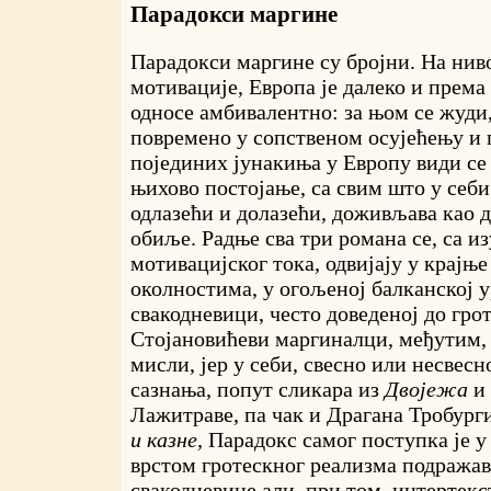
Парадокси маргине
Парадокси маргине су бројни. На нив
мотивације, Европа је далеко и према
односе амбивалентно: за њом се жуди,
повремено у сопственом осујећењу и 
појединих јунакиња у Европу види се 
њихово постојање, са свим што у себи
одлазећи и долазећи, доживљава као д
обиље. Радње сва три романа се, са из
мотивацијског тока, одвијају у крајњ
околностима, у огољеној балканској 
свакодневици, често доведеној до грот
Стојановићеви маргиналци, међутим,
мисли, јер у себи, свесно или несвес
сазнања, попут сликара из
Двојежа
и 
Лажитраве, па чак и Драгана Тробург
и казне,
Парадокс самог поступка је у
врстом гротескног реализма подражав
свакодневице али, при том, интертекс