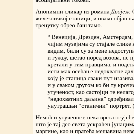
Анонимни сликар из романа
Двојеж
железничкој станици, и овако објашња
тренутку обрео баш тамо.
“ Венеција, Дрезден, Амстердам, 
чијим музејима су стајале слике к
видим, били су за мене недоступн
и гужву, шетао поред возова, не 
кретали у тим правцима, и подсти
исти мах осећање недохватне да
коју је станица сваки пут изазива
и у сваком другом ко би ту крочи
утученост, као састојци те нелаг
“недохватних даљина” одређивал
унутрашњи “станични” портрет. 
Немоћ и утученост, нека врста осујећ
што је тај део света ускраћен јунаци
маргине, као и пратећа мешавина нев