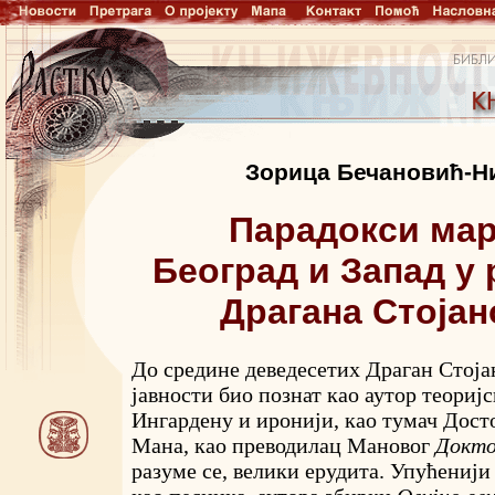
Зорица Бечановић-Н
Парадокси мар
Београд и Запад у
Драгана Стоја
До средине деведесетих Драган Стоја
јавности био познат као аутор теоријс
Ингардену и иронији, као тумач Досто
Мана, као преводилац Мановог
Докто
разуме се, велики ерудита. Упућенији