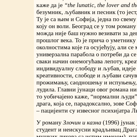
каже да је
“the lunatic, the lover and t
безумник, љубавник и песник (то јест,
Ту је са њим и Софија, једна по свем
коју он воли. Београд се у том роману
можда није баш нужно везивати за де
прошлог века. То је прича о уметник
околностима које га осујећују, али се
универзална парабола о потреби да се 
сваки начин онемогућава лепоту, креа
индивидуалну слободу и љубав, идеје
креативности, слободе и љубави сачу
прожимању, саодношењу и испуњењу, 
лудила. Главни јунаци овог романа нис
то уобичајено каже, “нормални људи”
драга, која се, парадоксално, зове Соф
– пацијенти су извесног психијатра Л
У роману
Злочин и казна
(1996) јунак
студент и неискусни крадљивац Драга
мушких ликова са истим именом), па