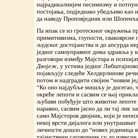
најрадикалнијем песимизму и потпун
постојања, подједнако убедљиво као и
да наведу Проповједник или Шопенха
Па ипак се из гротескног окружења п
примитивизма, глупости, сваковрсне
људског достојанства и до апсурда не
једног самоуправног дома здравља у к
разговори између Мајстора и психија
Двојеж
, у устима једног Либштајнов
појављују следеће Хелдерлинове речи
потом и надградити својим “новим је
“Ко оно најдубље мишљу је досегао, че
окреће лепоти и сасвим се њој прикл
љубави побуђује што животне лепоте ј
наравно, сасвим јасно да ли тај лик за
само Мајсторов двојник, који је неопх
некој врсти дијалога или унутрашњег
личности дошло до “нових јединица в
тајанствени саговорник су до извесне