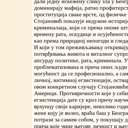
дали једну искежену слику зла у Беог
доминирају мафија, ратно профитерс
проституција сваке врсте, од физичке
Стојановић показује недужне историј
криминалаца, који се према ономе шт
времену рата, оскудице и осујећеност
као према природној непогоди и гледа
И који у том преживљавању откривају
потврђивања живота и виталног супр
апсурду политике, рата, криминала. У
проблематизована и прича оних људи
могућност да се професионално, а сам
личној, интимној егзистенцији, оствар
овом конкретном случају Стојановићев
Америци. Противречности које у себи
егзистенција дате су кроз причу научн
врхунцу своје каријере, неколико год
жене коју је волео, враћа баш у Беогр
потрази за самим собом, у покушају д
прича које чине његову личност и њег