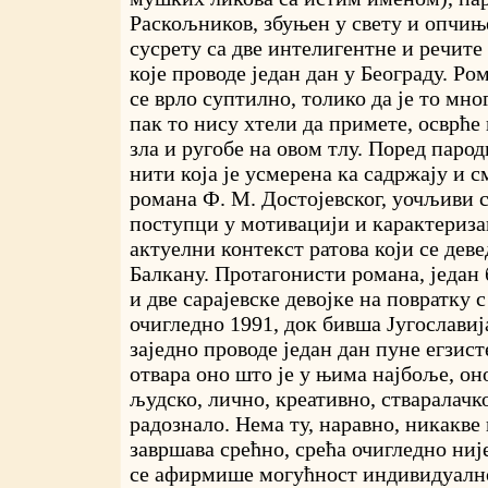
Раскољников, збуњен у свету и опчињ
сусрету са две интелигентне и речите 
које проводе један дан у Београду. Р
се врло суптилно, толико да је то мн
пак то нису хтели да примете, осврће
зла и ругобе на овом тлу. Поред паро
нити која је усмерена ка садржају и 
романа Ф. М. Достојевског, уочљиви 
поступци у мотивацији и карактеризац
актуелни контекст ратова који се деве
Балкану. Протагонисти романа, један
и две сарајевске девојке на повратку 
очигледно 1991, док бивша Југославиј
заједно проводе један дан пуне егзисте
отвара оно што је у њима најбоље, он
људско, лично, креативно, стваралачко
радознало. Нема ту, наравно, никакве
завршава срећно, срећа очигледно није
се афирмише могућност индивидуалн