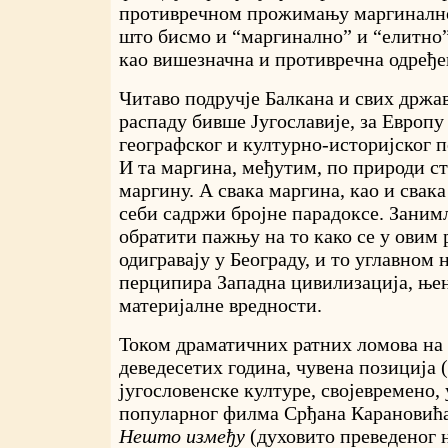
противречном прожимању маргиналног
што бисмо и “маргинално” и “елитно
као вишезначна и противречна одређе
Читаво подручје Балкана и свих држав
распаду бивше Југославије, за Европу 
географског и културно-историјског п
И та маргина, међутим, по природи ст
маргину. А свака маргина, као и свака
себи садржи бројне парадоксе. Заним
обратити пажњу на то како се у овим 
одигравају у Београду, и то углавном 
перципира Западна цивилизација, њен
материјалне вредности.
Током драматичних ратних ломова на
деведесетих година, чувена позиција 
југословенске културе, својевремено, 
популарног филма Срђана Карановића
Нешто између
(духовито преведеног 