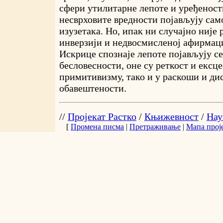
сфери утилитарне лепоте и уређености
несврховите вредности појављују сам
изузетака. Но, ипак ни случајно није 
инверзији и недвосмисленој афирмац
Искрице спознаје лепоте појављују се
бесловесности, оне су реткост и ексце
примитивизму, тако и у раскоши и ди
обавештености.
//
Пројекат Растко
/
Књижевност
/
Нау
[
Промена писма
|
Претраживање
|
Мапа прој