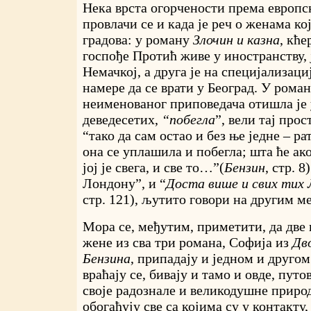
Нека врста огорчености према европ
провлачи се и када је реч о женама ко
градова: у роману
Злочин и казна
, кће
госпође Протић живе у иностранству, ј
Немачкој, а друга је на специјализаци
намере да се врати у Београд. У рома
неименованог приповедача отишла је
деведесетих,
“побегла
”, вели тај про
“тако да сам остао и без ње једне – ра
она се уплашила и побегла; шта ће ако
јој је свега, и све то…”(
Бензин
, стр. 
Лондону”, и “
Доста више и свих тих
стр. 121), љутито говори на другим м
Мора се, међутим, приметити, да две
жене из сва три романа, Софија из
Дв
Бензина
, припадају и једном и другом
враћају се, бивају и тамо и овде, пут
своје радознале и великодушне природ
обогаћују све са којима су у контакту,