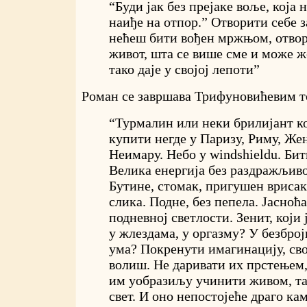
“Буди јак без прејаке воље, која
наиђе на отпор.” Отворити себе з
нећеш бити вођен мржњом, отвори
живот, шта се више сме и може ж
тако даје у својој лепоти”
Роман се завршава Трифуновићевим т
“Турмалин или неки брилијант кој
купити негде у Паризу, Риму, Же
Неимару. Небо у windshieldu. Бит
Велика енергија без раздражљивос
Бутине, стомак, пригушен врисак
слика. Подне, без пепела. Јасноћ
подневној светлости. Зенит, који 
у жлездама, у оргазму? У безбро
ума? Покренути имагинацију, сво
волиш. Не даривати их прстењем
им уобразиљу учинити живом, так
свет. И оно непостојеће драго ка