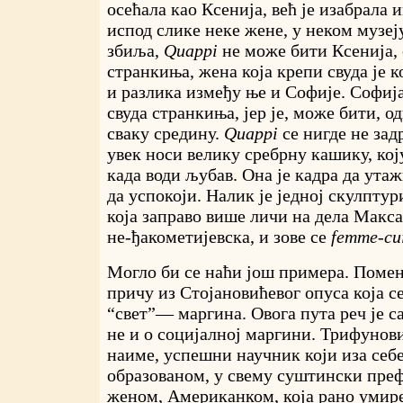
осећала као Ксенија, већ је изабрала и
испод слике неке жене, у неком музеј
збиља,
Quappi
не може бити Ксенија, 
странкиња, жена која крепи свуда је к
и разлика између ње и Софије. Софија
свуда странкиња, јер је, може бити, о
сваку средину.
Quappi
се нигде не зад
увек носи велику сребрну кашику, кој
када води љубав. Она је кадра да утаж
да успокоји. Налик је једној скулпту
која заправо више личи на дела Макса
не-ђакометијевска, и зове се
femme-cui
Могло би се наћи још примера. Помен
причу из Стојановићевог опуса која се
“свет”— маргина. Овога пута реч је са
не и о социјалној маргини. Трифунов
наиме, успешни научник који иза себе
образованом, у свему суштински пр
женом, Американком, која рано умир