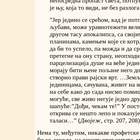
непосредна пропаст света, потпу
је њу, која то види, не без разло
”Јер једино се срећом, кад је пот
љубави, може уравнотежити велик
другом тасу апокалипса, са свој
планинама, камењем које се котр
да би то успело, па можда и да с
претегне на ону страну, неопходн
парцелизација душе на веће једи
морају бити њене пољане него до 
створио прави рајски врт. …Земљ
јединицама, сачувана, живот на 
на себе како до сада нисмо поми
могуће, све живо негује једно дру
шапуће:”Дођи, чекам те!” У пост
открива се нешто лепо и показује
таласи…” (
Двојеж
, стр. 207, 208)
Нема ту, међутим, никакве профетске
би се, можда, на основу овог цитата,