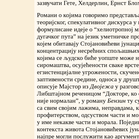
зазвучати Гете, Хелдерлин, Ернст Блох
Романи о којима говоримо представља
теоријског, спекулативног дискурса у 
формулисане идеје о “хелиотропној м
дугачког пута” на језик уметничке пр
којем обитавају Стојановићеви јунац
концентрацију несрећних спољашњих
којима се људско биће уопште може н
сиромаштва, осујећености сваке врсте
егзистенцијалне угрожености, скучен
заптивености средине, односа у друшт
описује Мајстор из
Двојежа
у разгов
Либштајном реченицом “Докторе, ко о
није нормалан”, у роману
Бензин
ту су
са свим својим лажима, неправдама, 
профитерством, одсуством части и мор
у име некакве части и морала. Појед
контекста живота Стојановићевих јун
најпре могли послужити као аргумент