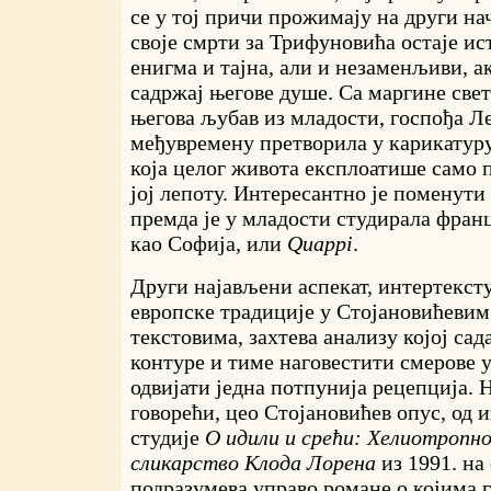
се у тој причи прожимају на други на
своје смрти за Трифуновића остаје и
енигма и тајна, али и незаменљиви, а
садржај његове душе. Са маргине свет
његова љубав из младости, госпођа Леп
међувремену претворила у карикатур
која целог живота експлоатише само
јој лепоту. Интересантно је поменути
премда је у младости студирала фран
као Софија, или
Quappi
.
Други најављени аспекат, интертекст
европске традиције у Стојановићеви
текстовима, захтева анализу којој са
контуре и тиме наговестити смерове у
одвијати једна потпунија рецепција.
говорећи, цео Стојановићев опус, од
студије
О идили и срећи: Хелиотропн
сликарство Клода Лорена
из 1991. на
подразумева управо романе о којима 