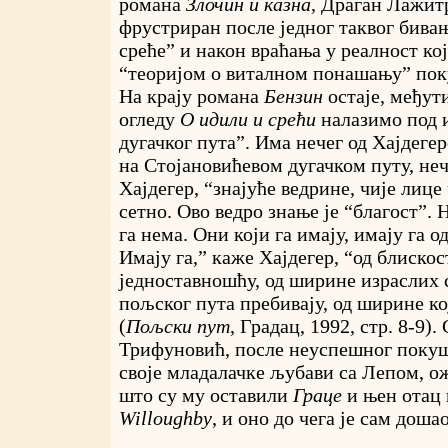
романа
Злочин и казна
, Драган Лажитр
фрустриран после једног таквог бива
среће” и након враћања у реалност кој
“теоријом о виталном понашању” пок
На крају романа
Бензин
остаје, међут
огледу
О идили и срећи
налазимо под 
дугачког пута”. Има нечег од Хајдеге
на Стојановићевом дугачком путу, неч
Хајдегер, “знајуће ведрине, чије лице
сетно. Ово ведро знање је “благост”. 
га нема. Они који га имају, имају га о
Имају га,” каже Хајдегер, “од блискос
једноставношћу, од ширине израслих 
пољског пута пребивају, од ширине кој
(
Пољски пут
, Градац, 1992, стр. 8-9)
Трифуновић, после неуспешног поку
своје младалачке љубави са Лепом, о
што су му оставили
Граце
и њен отац 
Willoughby
, и оно до чега је сам дошао