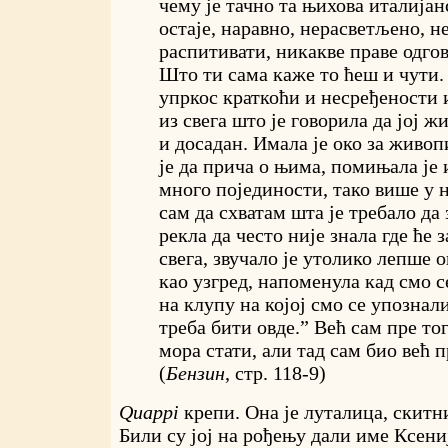
чему је тачно та њихова италија
остаје, наравно, нерасветљено, н
распитивати, никакве праве одгов
Што ти сама каже то ћеш и чути. 
упркос краткоћи и несређености 
из свега што је говорила да јој ж
и досадан. Имала је око за живоп
је да прича о њима, помињала је и
много појединости, тако више у 
сам да схватам шта је требало да 
рекла да често није знала где ће 
свега, звучало је утолико лепше 
као узгред, напоменула кад смо 
на клупу на којој смо се упознали
треба бити овде.” Већ сам пре т
мора стати, али тад сам био већ 
(
Бензин
, стр. 118-9)
Quappi
крепи. Она је луталица, скитн
Били су јој на рођењу дали име Ксениј