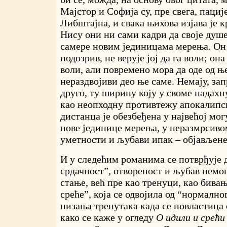
Мајстор и Софија су, пре свега, пациј
Либштајна, и свака њихова изјава је к
Нису они ни сами кадри да своје душ
самере новим јединицама мерења. Он
подозрив, не верује јој да га воли; он
воли, али повремено мора да оде од ње
нераздвојиви део ње саме. Немају, зап
друго, ту ширину коју у своме надах
као неопходну противтежу апокалипс
дистанца је обезбеђена у највећој мог
нове јединице мерења, у неразмрсиво
уметности и љубави ипак – објављене
И у следећим романима се потврђује д
срдачност”, отвореност и љубав немог
стање, већ пре као тренуци, као бива
среће”, која се одвојила од “нормалн
низања тренутака када се повластица 
како се каже у огледу
О идили и срећи