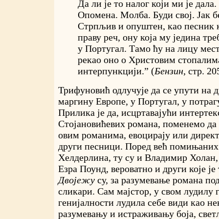
Да ли је то налог који ми је дала
Опомена. Молба. Буди свој. Јак б
Стрпљив и опуштен, као песник 
праву реч, ону која му једина тр
у Португал. Тамо ћу на лицу мест
рекао оно о Христовим стопалим
интерпункцији.” (
Бензин
, стр. 20
Трифуновић одлучује да се упути на д
маргину Европе, у Португал, у потраг
Прилика је да, исцртавајући интертек
Стојановићевих романа, поменемо да 
овим романима, евоцирају или директ
други песници. Поред већ помињаних
Хелдерлина, ту су и Владимир Холан,
Езра Поунд, вероватно и други које је
Двојежу
су, за разумевање романа по
сликари. Сам мајстор, у свом лудилу 
генијалности лудила себе види као нек
разумевању и истраживању боја, свет