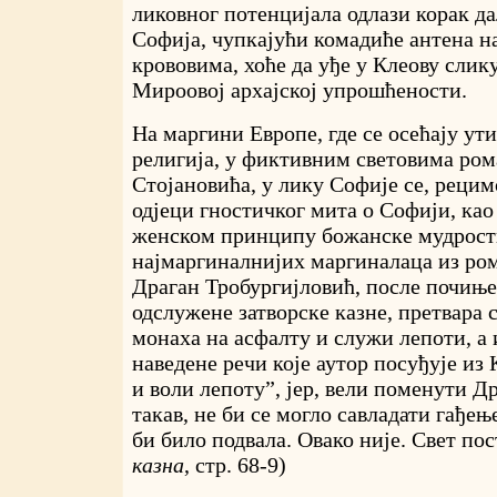
ликовног потенцијала одлази корак да
Софија, чупкајући комадиће антена н
крововима, хоће да уђе у Клеову слику,
Мироовој архајској упрошћености.
На маргини Европе, где се осећају ут
религија, у фиктивним световима ром
Стојановића, у лику Софије се, рецим
одјеци гностичког мита о Софији, ка
женском принципу божанске мудрости,
најмаргиналнијих маргиналаца из ро
Драган Тробургијловић, после почиње
одслужене затворске казне, претвара с
монаха на асфалту и служи лепоти, а 
наведене речи које аутор посуђује из 
и воли лепоту”, јер, вели поменути Др
такав, не би се могло савладати гађ
би било подвала. Овако није. Свет пост
казна
, стр. 68-9)