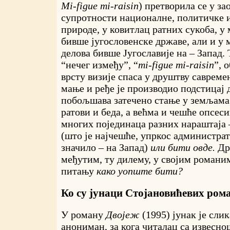
Mi-figue mi-raisin
) претворила се у з
супротности националне, политичке 
природе, у ковитлац ратних сукоба, у
бивше југословенске државе, али и у 
делова бивше Југославије на – Запад. 
“нечег између”, “
mi-figue mi-raisin
”, 
врсту визије спаса у друштву савреме
мање и ређе је производио подстицај 
побољшава затечено стање у земљама 
ратови и беда, а већма и чешће опсес
многих појединаца разних нараштаја
(што је најчешће, упркос администра
значило – на Запад)
или бити овде.
Др
међутим, ту дилему, у својим романи
питању
како уопште бити?
Ко су јунаци Стојановићевих ром
У роману
Двојеж
(1995) јунак је сли
анониман, за кога читалац са извесн