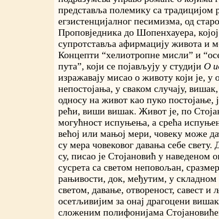
представља полемику са традицијом 
егзистенцијалног песимизма, од стар
Проповједника до Шопенхауера, којој
супротставља афирмацију живота и м
Концепти “хелиотропне мисли” и “ос
пута”, који се појављују у студији
О и
изражавају мисао о животу који је, у
непостојања, у сваком случају, вишак, 
односу на живот као пуко постојање, ј
рећи, виши вишак. Живот је, по Стоја
могућност испуњења, а срећа испуњење
већој или мањој мери, човеку може да
су мера човековог давања себе свету.
су, писао је Стојановић у наведеном ог
сусрета са светом неповољан, сразме
рањивости, док, међутим, у складно
светом, давање, отвореност, савест и 
осетљивијим за онај драгоцени вишак.
сложеним полифонијама Стојановићев