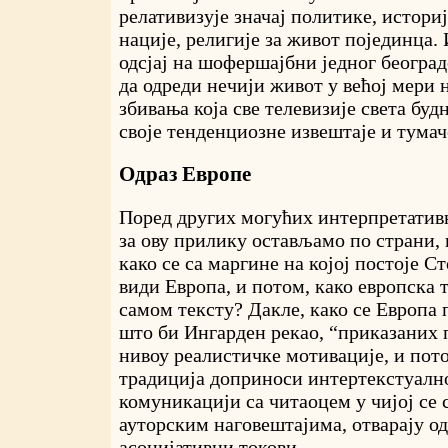
релативизује значај политике, историј
нације, религије за живот појединца. 
одсјај на шофершајбни једног београ
да одреди нечији живот у већој мери 
збивања која све телевизије света будн
своје тенденциозне извештаје и тумач
Одраз Европе
Поред других могућих интерпретатив
за ову прилику остављамо по страни,
како се са маргине на којој постоје С
види Европа, и потом, како европска 
самом тексту? Дакле, како се Европа 
што би Ингарден рекао, “приказаних 
нивоу реалистичке мотивације, и пото
традиција доприноси интертекстуалн
комуникацији са читаоцем у чијој се 
ауторским наговештајима, отварају о
асоцијативни токови.