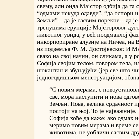
свему, али онда Мајстор одбија да га
“одмами некуда одавде”, “да оспори и
Земљи”…да је сасвим порекне…да је 
тренуцима ерупције Мајсторовог дуг
животног увида, у већ поодмаклој фаз
инкорпориране алузије на Ничеа, на В
из подземља Ф. М. Достојевског. И Ма
свако на свој начин, он сликама, а у р
Софија својим телом, говором тела, н
шокантан и збуњујући (јер све што чи
једногодишњом менструацијом, обзна
“С новим мерама, с новоустанов
све, мора наступити и нова одго
Земљи. Нова, велика срдачност 
постоји на њој. То је најважније.
Софија хоће да каже: ако одмах 
меримо новим мерама и време се
животима, не уобличи сасвим дру