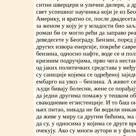
ситни шверцери и улични дилери, а д
свет успешног научника који је из Бе
Америку, и вратио се, после двадесета
за женом у коју је у младости био заљ
роман би се могло рећи да заправо ре
деведесете у Београду. Бензин, поред
других извора енергије, покреће савре
бензина, односно нафте, воде се и пол
кризним подручјима, прво чега нестан
од јаких политичких средстава у међ
су санкције којима се одређеној заје
ембарго на увоз – бензина. А живот се
људи бивају болесни, жене се порађају
да једни другима помажу у тешком о
свакодневне егзистенције. И то баш он
њих питао, никада не би водили никак
да живе у миру са другим бићима, ма 
да су, у односима у којима се друге в
очекују. Ако су многи аутори и у фи