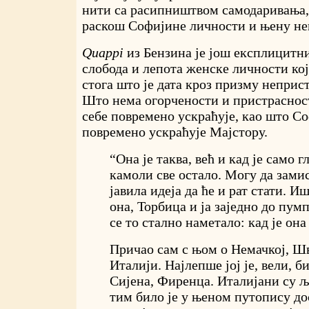
нити са расипништвом самодаривања, 
раскош Софијине личности и њену не
Quappi
из Бензина је још експлицитн
слобода и лепота женске личности ко
стога што је дата кроз призму неприст
Што нема огорчености и пристраснос
себе повремено ускраћује, као што Со
повремено ускраћује Мајстору.
“Она је таква, већ и кад је само г
камоли све остало. Могу да зами
јавила идеја да ће и рат стати. 
она, Торбица и ја заједно до пум
се то стално наметало: кад је она 
Причао сам с њом о Немачкој, Шв
Италији. Најлепше јој је, вели, б
Сијена, Фиренца. Италијани су љ
тим било је у њеном путопису до