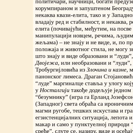
политичари, научници, богати предуз
корумпираном и запуштеном Београду,
некаква квази-елита, тако и у Западно
владају ред и стабилност, и некаква, 
елита (почивајући, међутим, на посв
манипулацији новцем, речима, људи
жељама) – не знају и не виде, и, по п
положаја и животног стила, не могу з
што знају и виде образовани и “луди”
Двојежа
, или необразовани и “луди”,
Тробургијловића из
Злочина и казне,
м
панонског лимеса. Драган Стојановић,
“луде” маргиналце ставља у улогу кој
у
Носталгији
такође додељује једном
“безумнику” (игра га Ерланд Јозефсон
(Западног) света обраћа са ироничним
магми ругобе, тешких искустава и гр
егзистенцијалних ситуација, лепота и
макар и само у пунктуелној природи 
среће”, слуте се, назиру, виде и осећај