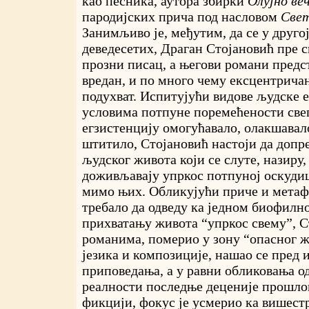
као песника, аутора збирки
Олујно ве
пародијских прича под насловом
Све
Занимљиво је, међутим, да се у друго
деведесетих, Драган Стојановић пре 
прозни писац, а његови романи пред
вредан, и по много чему ексцентрича
подухват. Испитујући видове људске е
условима потпуне поремећености све
егзистенцију омогућавало, олакшавал
штитило, Стојановић настоји да допр
људског живота који се слуте, назиру, 
доживљавају упркос потпуној оскудиц
мимо њих. Обликујући приче и метафо
требало да одведу ка једном биофилн
прихватању живота “упркос свему”, Ст
романима, померио у зону “опасног 
језика и композиције, нашао се пред
приповедања, а у равни обликовања о
реалности последње деценије прошлог
фикцији, фокус је усмерио ка вишест