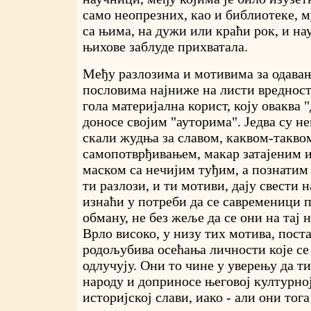
само неопрезних, као и библиотеке, му
са њима, на дужи или краћи рок, и нау
њихове заблуде прихватала.
Међу разлозима и мотивима за одава
пословима најниже на листи вредност
гола материјална корист, коју оваква 
доносе својим "ауторима". Једва су н
скали жудња за славом, каквом-таквом
самопотврђивањем, макар затајеним 
маском са нечијим туђим, а познатим 
ти разлози, и ти мотиви, дају свести н
изнаћи у потреби да се савременици п
обману, не без жеље да се они на тај 
Врло високо, у низу тих мотива, пост
родољубива осећања личности које се
одлучују. Они то чине у уверењу да т
народу и доприносе његовој културно
историјској слави, иако - али они тога