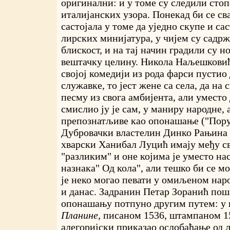
оригинални: и у томе су следили стоп
италијанских узора. Понекад би се св
састојала у томе да уједно скупе и са
лирских минијатура, у чијем су садрж
блискост, и на тај начин градили су н
вештачку целину. Никола Наљешковић 
својој комедији из рода фарси пустио
служавке, то јест жене са села, да на 
песму из свога амбијента, али уместо
смислио ју је сам, у маниру народне, 
препознатљиве као опонашање ("Пору
Дубровачки властелин Динко Рањина 
хварски Ханибал Луцић имају међу с
"разликим" и оне којима је уместо на
назнака" Од кола", али тешко би се мо
је неко могао певати у омиљеном нар
и данас. Задранин Петар Зоранић поша
опонашању потпуно другим путем: у
Планине,
писаном 1536, штампаном 15
алегоријски приказао ослобађање од 