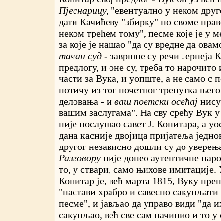
Пјеснарицу,
"евентуално у неком друг
дати Качићеву "збирку" по своме право
неком трећем тому", песме које је у 
за које је нашао "да су вредне да овам
тачан суд -
завршне су речи Јернеја 
предлогу, и оне су, треба то нарочито
части за Вука, и уопште, а не само с 
потичу из тог почетног тренутка њег
деловања - и
ваш поетски осећај
нису
вашим заслугама". На сву срећу Вук у
није послушао савет Ј. Копитара, а у
дана касније двојица пријатеља једно
другог независно дошли су до уверења
Разговору
није донео аутентичне наро
то, у ствари, само њихове имитације.
Копитар је, већ марта 1815, Вуку пре
"настави храбро и савесно сакупљати
песме", и јављао да управо види "да и
сакупљао, већ све сам начинио и то у