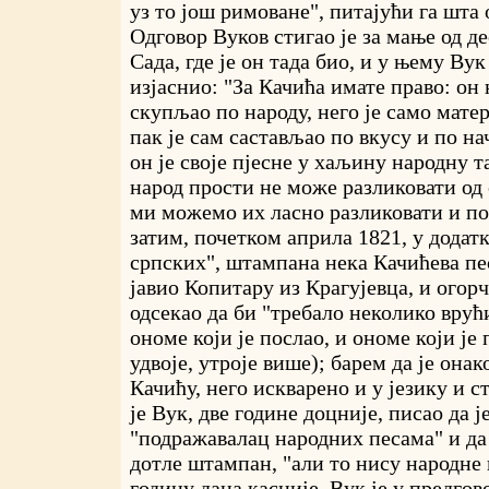
уз то још римоване", питајући га шта 
Одговор Вуков стигао је за мање од де
Сада, где је он тада био, и у њему Ву
изјаснио: "За Качића имате право: он 
скупљао по народу, него је само матер
пак је сам састављао по вкусу и по н
он је своје пјесне у хаљину народну т
народ прости не може разликовати од 
ми можемо их ласно разликовати и поз
затим, почетком априла 1821, у додат
српских", штампана нека Качићева пе
јавио Копитару из Крагујевца, и огор
одсекао да би "требало неколико врућ
ономе који је послао, и ономе који је
удвоје, утроје више); барем да је онак
Качићу, него искварено и у језику и 
је Вук, две године доцније, писао да ј
"подражавалац народних песама" и да 
дотле штампан, "али то нису народне
годину дана касније, Вук је у предго