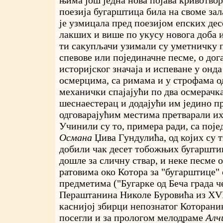
њима још једна нова појава кривотвор
поезија бугарштица била на своме
зал
је узмицала пред поезијом епских де
лакших и више по укусу новога доба 
ти сакупљачи
узимали су уметничку п
спевове или појединачне песме, о дог
историјског значаја и испеване у онд
осмерцима, са римама и у строфама од
механички спајајући по два осмерачка
шеснаестерац и додајући им једино п
одговарајућим местима претварали их
Учинили су то, примера ради, са по
Османа
Џива Гундулића, од којих су
добили чак десет тобожњих бугарштиц
дошле за сличну
ствар, и неке песме 
ратовима око Котора за "бугарштице"
предметима ("Бугарке од Беча града ч
Пераштанина Николе Буровића из XVII
каснијој збирци непознатог Которанин
посегли и за прологом мелодраме
Алч