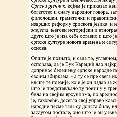
Српски рјечник,
којим је приказао не
богатство и снагу народног говора, з
филолошки, граматички и правописни 
извршио реформу српскога језика, и 
завјета,
његови историјски и етногра
друго што је иза себе оставио и што је
српске културе новога времена и сигу
основа.
Опште је познато, и сада то, углавно
оспорава, да је Вук Караџић дао најк
допринос бележењу српске народне пое
својим збиркама, - а ту се пре свега и
књиге те поезије, које је он издао за 
што је представљало ту поезију у трен
била на својим врхунцима, по вреднос
је, такорећи, досегла свој управо кла
народне песме тада су доиста биле, и
заслугом постале, оно што је он у њи