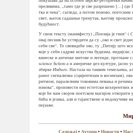
покушава да на особен лирско-реторички начин
преливима, „тамо где је све разрешено […] где 
тка и чека“, сагледа, а потом поново, поетским
свет, његов садашњи тренутак, његову прошлос
будућност.
У свом тексту (манифесту) „Поезија је гнев“ (
С
овај песник ће устврдити да су „око и свет једн
себи све“. То свевидеће око, ту „Питију што исиј
које у себи садрже искуства будизма, индијске, 
кинеске и античке митове и легенде, проткане 
science fiction-а и америчке џез-културе, јасно
збирке
Индиго
. Настала на таквим темељима, а
раног сигнализма (сцијентизам и космизам), ова
ритмом, паралелним токовима певања и речима
изнова“, произвести низ естетски кохерентних 
које ће нам својом поетском магијом отворити
бића и језика, али и тајанствене и недокучиве м
пејзаже.
Мир
Садржај
•
Аутори
•
Новости
•
Насл