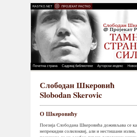
RASTKO.NET
ПРОЈЕКАТ РАСТКО
Почетна страна
Садржај библиотеке
Ауторски индекс
Новос
Слободан Шкеровић
Slobodan Skerovic
О Шкеровићу
Поезија Слободана Шкеровића доживљава се као
непрекидни солилоквиј, али и нестишани излив, 