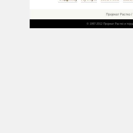
Пројекат Растко
/
© 1997-2012 Пројекат Растко и пој