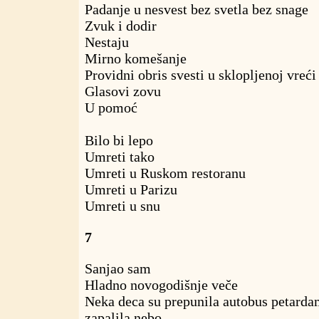
Padanje u nesvest bez svetla bez snage
Zvuk i dodir
Nestaju
Mirno komešanje
Providni obris svesti u sklopljenoj vreći
Glasovi zovu
U pomoć
Bilo bi lepo
Umreti tako
Umreti u Ruskom restoranu
Umreti u Parizu
Umreti u snu
7
Sanjao sam
Hladno novogodišnje veče
Neka deca su prepunila autobus petard
zapalila nebo