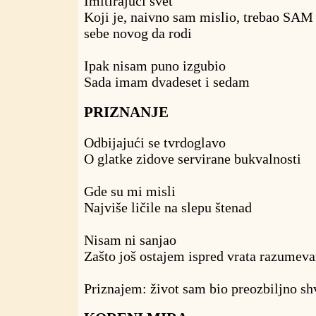
Imitirajući svet
Koji je, naivno sam mislio, trebao SAM
sebe novog da rodi
Ipak nisam puno izgubio
Sada imam dvadeset i sedam
PRIZNANJE
Odbijajući se tvrdoglavo
O glatke zidove servirane bukvalnosti
Gde su mi misli
Najviše ličile na slepu štenad
Nisam ni sanjao
Zašto još ostajem ispred vrata razumeva
Priznajem: život sam bio preozbiljno sh