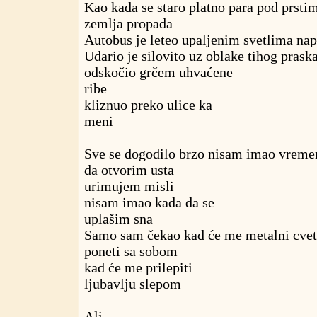
Kao kada se staro platno para pod prsti
zemlja propada
Autobus je leteo upaljenim svetlima na
Udario je silovito uz oblake tihog prask
odskočio grčem uhvaćene
ribe
kliznuo preko ulice ka
meni
Sve se dogodilo brzo nisam imao vreme
da otvorim usta
urimujem misli
nisam imao kada da se
uplašim sna
Samo sam čekao kad će me metalni cvet
poneti sa sobom
kad će me prilepiti
ljubavlju slepom
Ali