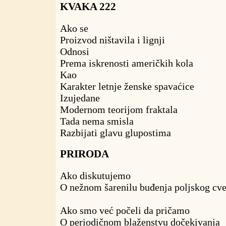
KVAKA 222
Ako se
Proizvod ništavila i lignji
Odnosi
Prema iskrenosti američkih kola
Kao
Karakter letnje ženske spavaćice
Izujedane
Modernom teorijom fraktala
Tada nema smisla
Razbijati glavu glupostima
PRIRODA
Ako diskutujemo
O nežnom šarenilu buđenja poljskog cv
Ako smo već počeli da pričamo
O periodičnom blaženstvu dočekivanja