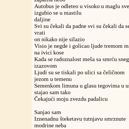
Autobus je odleteo u visoko u maglu sv
izgubio se u mastilu
daljine
Svi su čekali da padne svi su čekali da s
vrati
on nikako nije silazio
Visio je negde i golicao ljude tremom 
na ivici kose
Kada se radoznalost meša sa smrću sneg
izazovom
Ljudi su se tiskali po ulici sa čeličnom
jezom u temenu
Semenkom limuna u glasu tegovima u 
stajao sam tako
Čekajući moju zvezdu padalicu
Sanjao sam
Iznenadnu šteketavu tutnjavu smrznute
modrine neba