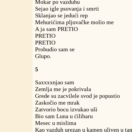
Mokar po vazduhu
Sejao igle psovanja i smrti
Sklanjao se jedući rep
Mehurićima pljuvačke molio me
A ja sam PRETIO
PRETIO
PRETIO
Probudio sam se
Glupo.
5
Saxxxxnjao sam
Zemlja me je pokrivala
Grede su zacvilele svod je popustio
Zaskočio me mrak
Zatvorio bocu izvukao uši
Bio sam Luna u ćilibaru
Mesec u mislima
Kao vazduh urezan u kamen uliven u ta