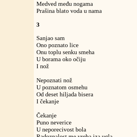
Medved među nogama
Prašina blato voda u nama
3
Sanjao sam
Ono poznato lice
Onu toplu senku smeha
U borama oko očiju
I nož
Nepoznati nož
U poznatom osmehu
Od deset hiljada bisera
I čekanje
Čekanje
Puno neverice
U neporecivost bola
Radoznalost me vreba iza ugla