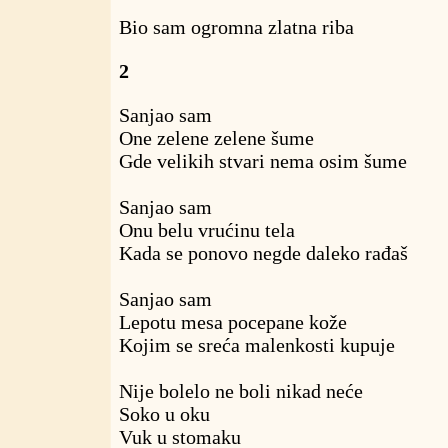
Bio sam ogromna zlatna riba
2
Sanjao sam
One zelene zelene šume
Gde velikih stvari nema osim šume
Sanjao sam
Onu belu vrućinu tela
Kada se ponovo negde daleko rađaš
Sanjao sam
Lepotu mesa pocepane kože
Kojim se sreća malenkosti kupuje
Nije bolelo ne boli nikad neće
Soko u oku
Vuk u stomaku