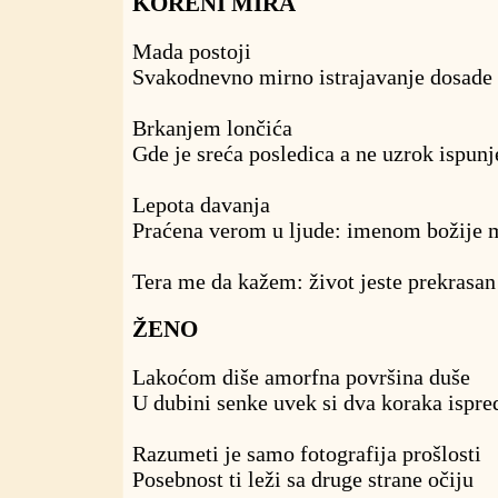
KORENI MIRA
Mada postoji
Svakodnevno mirno istrajavanje dosade
Brkanjem lončića
Gde je sreća posledica a ne uzrok ispunje
Lepota davanja
Praćena verom u ljude: imenom božije m
Tera me da kažem: život jeste prekrasan
ŽENO
Lakoćom diše amorfna površina duše
U dubini senke uvek si dva koraka ispre
Razumeti je samo fotografija prošlosti
Posebnost ti leži sa druge strane očiju