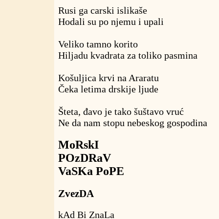
Rusi ga carski islikaše
Hodali su po njemu i upali
Veliko tamno korito
Hiljadu kvadrata za toliko pasmina
Košuljica krvi na Araratu
Čeka letima drskije ljude
Šteta, đavo je tako šuštavo vruć
Ne da nam stopu nebeskog gospodina
MoRskI
POzDRaV
VaSKa PoPE
ZvezDA
kAd Bi ZnaLa