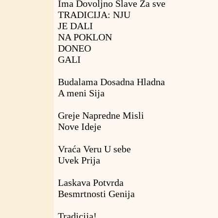
Ima Dovoljno Slave Za sve
TRADICIJA: NJU
JE DALI
NA POKLON
DONEO
GALI
Budalama Dosadna Hladna
A meni Sija
Greje Napredne Misli
Nove Ideje
Vraća Veru U sebe
Uvek Prija
Laskava Potvrda
Besmrtnosti Genija
Tradicija!