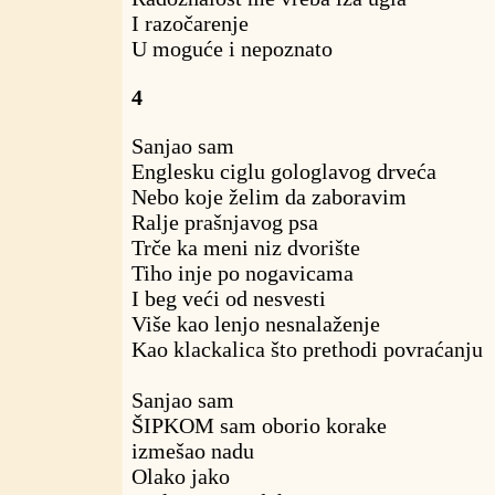
I razočarenje
U moguće i nepoznato
4
Sanjao sam
Englesku ciglu gologlavog drveća
Nebo koje želim da zaboravim
Ralje prašnjavog psa
Trče ka meni niz dvorište
Tiho inje po nogavicama
I beg veći od nesvesti
Više kao lenjo nesnalaženje
Kao klackalica što prethodi povraćanju
Sanjao sam
ŠIPKOM sam oborio korake
izmešao nadu
Olako jako