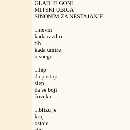
GLAD JE GONI
MITSKI UBICA
SINONIM ZA NESTAJANJE
...nevin
kada razdire
tih
kada umire
u snegu
...lep
da postoji
slep
da se boji
čoveka
...blizu je
kraj
ostaje
sjaj