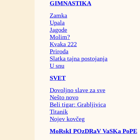
GIMNASTIKA
Zamka
Upala
Jagode
Molim?
Kvaka 222
Priroda
Slatka tajna postojanja
U snu
SVET
Dovoljno slave za sve
Nešto novo
Beli tigar: Grabljivica
Titanik
Nojev kovčeg
MoRskI POzDRaV VaSKa PoPE