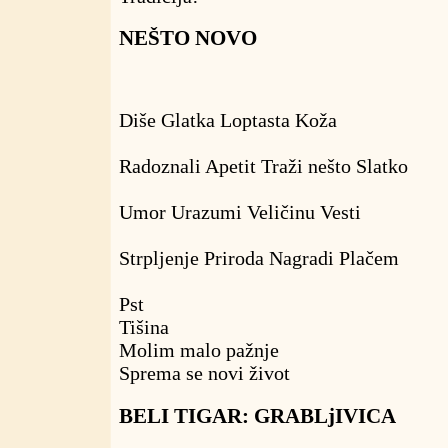
NEŠTO NOVO
Diše Glatka Loptasta Koža
Radoznali Apetit Traži nešto Slatko
Umor Urazumi Veličinu Vesti
Strpljenje Priroda Nagradi Plačem
Pst
Tišina
Molim malo pažnje
Sprema se novi život
BELI TIGAR: GRABLjIVICA