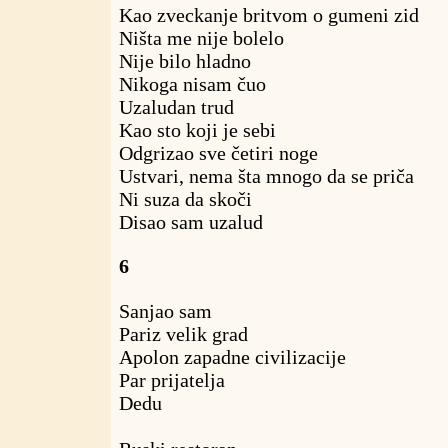
Kao zveckanje britvom o gumeni zid
Ništa me nije bolelo
Nije bilo hladno
Nikoga nisam čuo
Uzaludan trud
Kao sto koji je sebi
Odgrizao sve četiri noge
Ustvari, nema šta mnogo da se priča
Ni suza da skoči
Disao sam uzalud
6
Sanjao sam
Pariz velik grad
Apolon zapadne civilizacije
Par prijatelja
Dedu