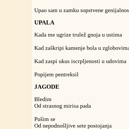
Upao sam u zamku sopstvene genijalnos
UPALA
Kada me ugrize trulež gnoja u ustima
Kad zaškripi kamenje bola u zglobovim
Kad zaspi ukus iscrpljenosti u udovima
Popijem pentreksil
JAGODE
Bledim
Od strasnog mirisa pada
Pušim se
Od nepodnošljive sete postojanja