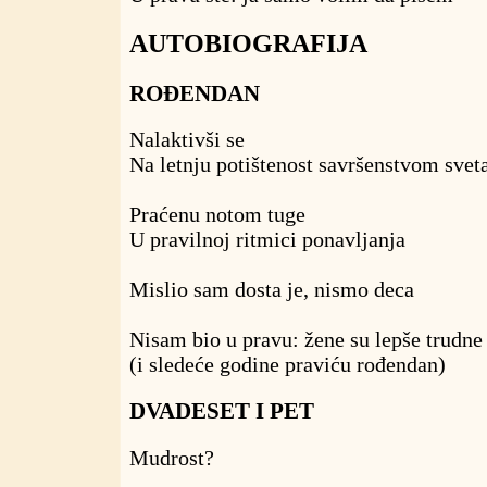
AUTOBIOGRAFIJA
ROĐENDAN
Nalaktivši se
Na letnju potištenost savršenstvom svet
Praćenu notom tuge
U pravilnoj ritmici ponavljanja
Mislio sam dosta je, nismo deca
Nisam bio u pravu: žene su lepše trudne
(i sledeće godine praviću rođendan)
DVADESET I PET
Mudrost?