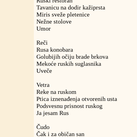
Ruski restoran
Tavanicu na dodir kažiprsta
Miris sveže pletenice
Nežne stolove
Umor
Reči
Rusa konobara
Golubijih očiju brade brkova
Mekoće ruskih suglasnika
Uveče
Vetra
Reke na ruskom
Ptica iznenađenja otvorenih usta
Podsvesnu prisnost ruskog
Ja jesam Rus
Čudo
Čak i za običan san