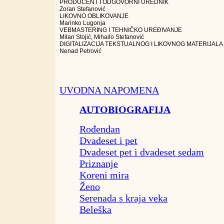
PRODUCENT I ODGOVORNI UREDNIK
Zoran Stefanović
LIKOVNO OBLIKOVANJE
Marinko Lugonja
VEBMASTERING I TEHNIČKO UREĐIVANJE
Milan Stojić, Mihailo Stefanović
DIGITALIZACIJA TEKSTUALNOG I LIKOVNOG MATERIJALA
Nenad Petrović
UVODNA NAPOMENA
AUTOBIOGRAFIJA
Rođendan
Dvadeset i pet
Dvadeset pet i dvadeset sedam
Priznanje
Koreni mira
Ženo
Serenada s kraja veka
Beleška