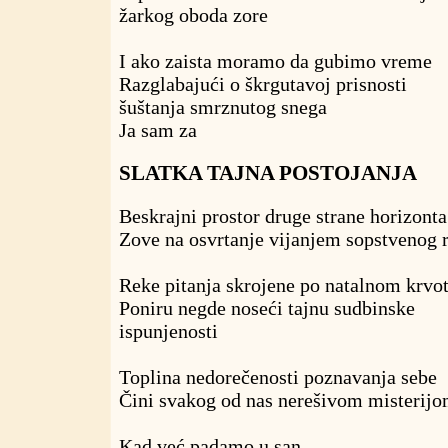
žarkog oboda zore
I ako zaista moramo da gubimo vreme
Razglabajući o škrgutavoj prisnosti
šuštanja smrznutog snega
Ja sam za
SLATKA TAJNA POSTOJANJA
Beskrajni prostor druge strane horizonta
Zove na osvrtanje vijanjem sopstvenog 
Reke pitanja skrojene po natalnom krvo
Poniru negde noseći tajnu sudbinske
ispunjenosti
Toplina nedorečenosti poznavanja sebe
Čini svakog od nas nerešivom misterij
Kad već padamo u san