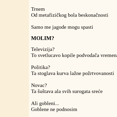
Trnem
Od metafizičkog bola beskonačnosti
Samo me jagode mogu spasti
MOLIM?
Televizija?
To svetlucavo kopile podvodača vremen
Politika?
Ta stoglava kurva lažne požrtvovanosti
Novac?
Ta šuštava ala svih surogata sreće
Ali gobleni...
Goblene ne podnosim