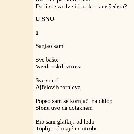
Da li ste za dve ili tri kockice šećera?
U SNU
1
Sanjao sam
Sve bašte
Vavilonskih vrtova
Sve smrti
Ajfelovih tornjeva
Popeo sam se kornjači na oklop
Slonu uvo da dotaknem
Bio sam glatkiji od leda
Topliji od majčine utrobe