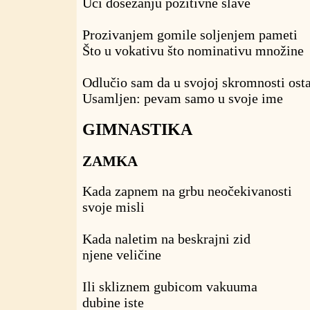
Uči dosezanju pozitivne slave
Prozivanjem gomile soljenjem pameti
Što u vokativu što nominativu množine
Odlučio sam da u svojoj skromnosti os
Usamljen: pevam samo u svoje ime
GIMNASTIKA
ZAMKA
Kada zapnem na grbu neočekivanosti
svoje misli
Kada naletim na beskrajni zid
njene veličine
Ili skliznem gubicom vakuuma
dubine iste