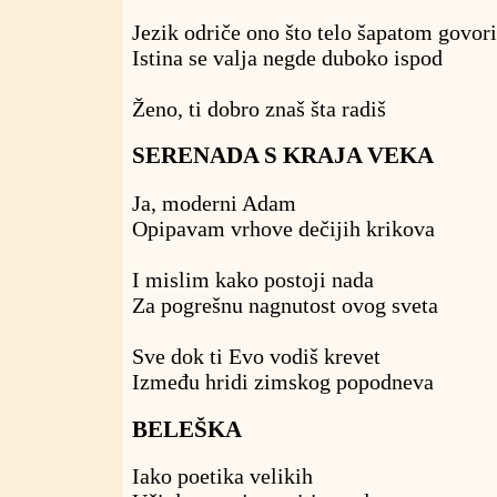
Jezik odriče ono što telo šapatom govori
Istina se valja negde duboko ispod
Ženo, ti dobro znaš šta radiš
SERENADA S KRAJA VEKA
Ja, moderni Adam
Opipavam vrhove dečijih krikova
I mislim kako postoji nada
Za pogrešnu nagnutost ovog sveta
Sve dok ti Evo vodiš krevet
Između hridi zimskog popodneva
BELEŠKA
Iako poetika velikih