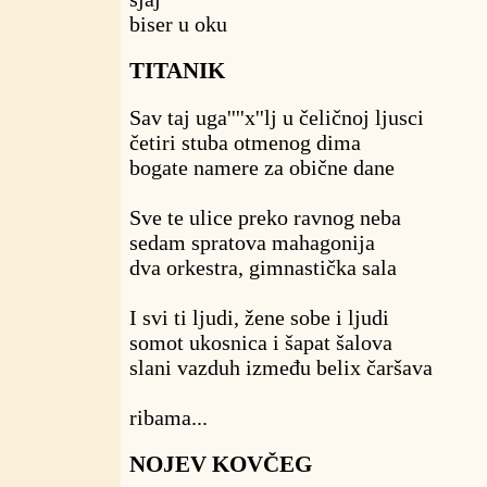
biser u oku
TITANIK
Sav taj uga''''x''lj u čeličnoj ljusci
četiri stuba otmenog dima
bogate namere za obične dane
Sve te ulice preko ravnog neba
sedam spratova mahagonija
dva orkestra, gimnastička sala
I svi ti ljudi, žene sobe i ljudi
somot ukosnica i šapat šalova
slani vazduh između belix čaršava
ribama...
NOJEV KOVČEG