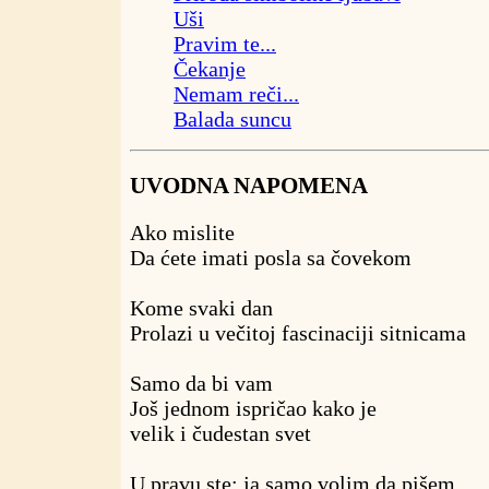
Uši
Pravim te...
Čekanje
Nemam reči...
Balada suncu
UVODNA NAPOMENA
Ako mislite
Da ćete imati posla sa čovekom
Kome svaki dan
Prolazi u večitoj fascinaciji sitnicama
Samo da bi vam
Još jednom ispričao kako je
velik i čudestan svet
U pravu ste: ja samo volim da pišem