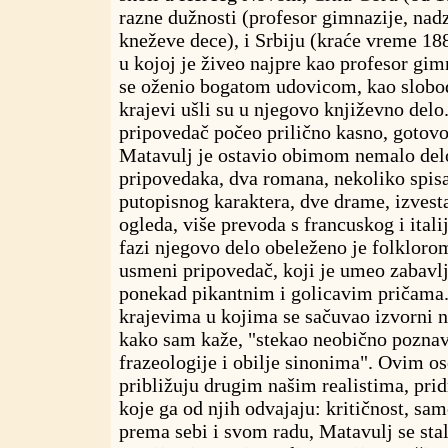
razne dužnosti (profesor gimnazije, nadz
kneževe dece), i Srbiju (kraće vreme 188
u kojoj je živeo najpre kao profesor gim
se oženio bogatom udovicom, kao slobod
krajevi ušli su u njegovo književno delo.
pripovedač počeo prilično kasno, gotovo 
Matavulj je ostavio obimom nemalo delo
pripovedaka, dva romana, nekoliko spi
putopisnog karaktera, dve drame, izvest
ogleda, više prevoda s francuskog i ital
fazi njegovo delo obeleženo je folkloro
usmeni pripovedač, koji je umeo zabavl
ponekad pikantnim i golicavim pričama.
krajevima u kojima se sačuvao izvorni na
kako sam kaže, "stekao neobično pozna
frazeologije i obilje sinonima". Ovim o
približuju drugim našim realistima, prid
koje ga od njih odvajaju: kritičnost, sam
prema sebi i svom radu, Matavulj se sta