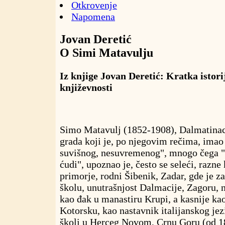
Otkrovenje
Napomena
Jovan Deretić
O Simi Matavulju
Iz knjige Jovan Deretić: Kratka istori
književnosti
Simo Matavulj (1852-1908), Dalmatinac
grada koji je, po njegovim rečima, ima
suvišnog, nesuvremenog", mnogo čega "š
ćudi", upoznao je, često se seleći, razne
primorje, rodni Šibenik, Zadar, gde je za
školu, unutrašnjost Dalmacije, Zagoru, n
kao đak u manastiru Krupi, a kasnije kao
Kotorsku, kao nastavnik italijanskog je
školi u Herceg Novom, Crnu Goru (od 18