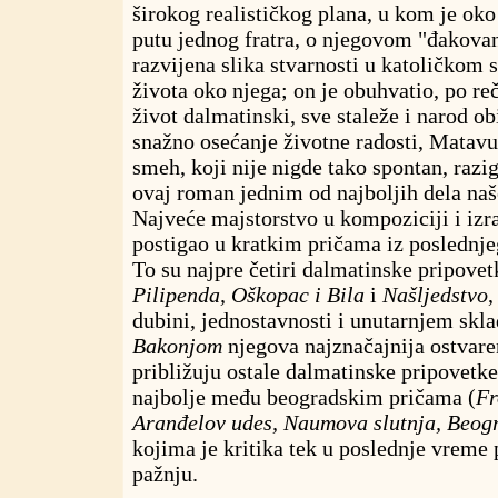
širokog realističkog plana, u kom je ok
putu jednog fratra, o njegovom "đakovan
razvijena slika stvarnosti u katoličkom
života oko njega; on je obuhvatio, po re
život dalmatinski, sve staleže i narod ob
snažno osećanje životne radosti, Matavu
smeh, koji nije nigde tako spontan, razig
ovaj roman jednim od najboljih dela naše
Najveće majstorstvo u kompoziciji i izr
postigao u kratkim pričama iz poslednje
To su najpre četiri dalmatinske pripove
Pilipenda, Oškopac i Bila
i
Našljedstvo
,
dubini, jednostavnosti i unutarnjem skla
Bakonjom
njegova najznačajnija ostvare
približuju ostale dalmatinske pripovetke
najbolje među beogradskim pričama (
Fr
Aranđelov udes, Naumova slutnja, Beog
kojima je kritika tek u poslednje vreme
pažnju.