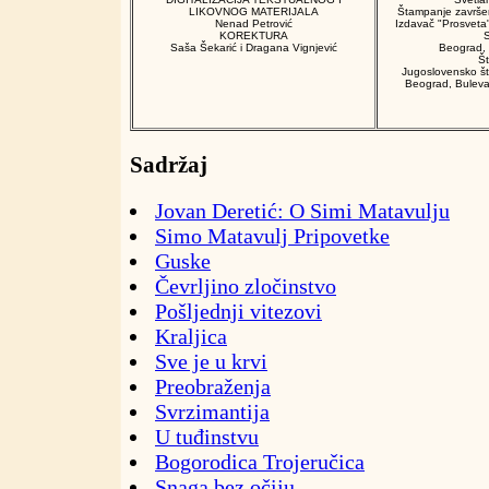
LIKOVNOG MATERIJALA
Štampanje završe
Nenad Petrović
Izdavač "Prosveta
KOREKTURA
S
Saša Šekarić i Dragana Vignjević
Beograd,
Š
Jugoslovensko š
Beograd, Buleva
Sadržaj
Jovan Deretić: O Simi Matavulju
Simo Matavulj Pripovetke
Guske
Čevrljino zločinstvo
Pošljednji vitezovi
Kraljica
Sve je u krvi
Preobraženja
Svrzimantija
U tuđinstvu
Bogorodica Trojeručica
Snaga bez očiju