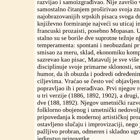
razvijao i samoizgrađivao. Nije završio v
samostalno čitanjem proširivao svoja zn
najobrazovanijih srpskih pisaca svoga 
književno formiranje najveći su uticaj im
francuski prozaisti, posebno Mopasan.
stalno su se borile dve suprotne težnje
temperamenta: spontani i neobuzdani pr
smisao za meru, sklad, ekonomiku komp
sazrevao kao pisac, Matavulj je sve više
disciplinuje svoje primarne sklonosti, s
humor, da ih obuzda i podredi određen
ciljevima. Vraćao se često već objavlje
popravljao ih i prerađivao. Prvi njegov
u tri verzije (1886, 1892, 1902), a drugi
dve (188, 1892). Njegov umetnički razvo
folklorno obojenog i umetnički nedovol
pripovedanja k modernoj artističkoj prozi
ostavljeno slučaju i improvizaciji, nego 
pažljivo probran, odmeren i skladno ug
jedinstvo pripovetke.