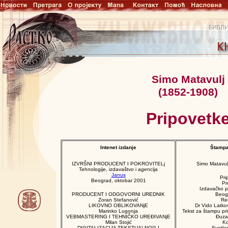
Simo Matavulj
(1852-1908)
Pripovetk
Intenet izdanje
Štampa
IZVRŠNI PRODUCENT I POKROVITELj
Simo Matavul
Tehnologije, izdavaštvo i agencija
Janus
Pri
Beograd,
oktobar
2001
Pr
Izdavačko p
PRODUCENT I ODGOVORNI UREDNIK
Beog
Zoran Stefanović
Re
LIKOVNO OBLIKOVANjE
Dr Vido Latko
Marinko Lugonja
Tekst za štampu pri
VEBMASTERING I TEHNIČKO UREĐIVANjE
Đuza
Milan Stojić
Ko
DIGITALIZACIJA TEKSTUALNOG I
Svetla