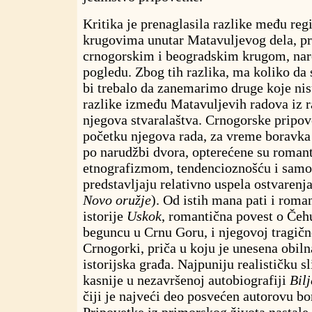
Kritika je prenaglasila razlike među re
krugovima unutar Matavuljevog dela, p
crnogorskim i beogradskim krugom, nar
pogledu. Zbog tih razlika, ma koliko da 
bi trebalo da zanemarimo druge koje nis
razlike između Matavuljevih radova iz r
njegova stvaralaštva. Crnogorske pripov
početku njegova rada, za vreme boravka
po narudžbi dvora, opterećene su roman
etnografizmom, tendencioznošću i samo
predstavljaju relativno uspela ostvarenja
Novo oružje
). Od istih mana pati i roma
istorije
Uskok
, romantična povest o Čeh
beguncu u Crnu Goru, i njegovoj tragičn
Crnogorki, priča u koju je unesena obiln
istorijska građa. Najpuniju realističku s
kasnije u nezavršenoj autobiografiji
Bil
čiji je najveći deo posvećen autorovu bo
Pripovetke iz primorskog života nastal