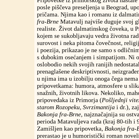
posle piščeva preseljenja u Beograd, u
pričama. Njima kao i romanu iz dalmat
fra-Brne
Matavulj najviše duguje svoj gl
realiste. Život dalmatinskog čoveka, u P
kojem se sukobljavaju vedra životna rad
surovost i neka pitoma čovečnost, religi
i poezija, prikazao je ne samo s odličn
s dubokim osećanjem i simpatijom. Ni 
oslobodio nekih svojih ranijih nedostata
prenaglašene deskriptivnosti, neizgrađen
u njima ima u izobilju onoga čega nema
pripovetkama: humora, atmosfere u slika
snažnih, životnih likova. Nekoliko, ma
pripovedaka iz Primorja (
Pošljednji vite
starom Rozopeku, Svrzimantija
i dr.), z
Bakonja fra-Brne
, najznačajnija su ostv
perioda Matavuljeva rada (kraj 80-tih i 
Zamišljen kao pripovetka,
Bakonja fra-
prerastao je u humoristički roman novel