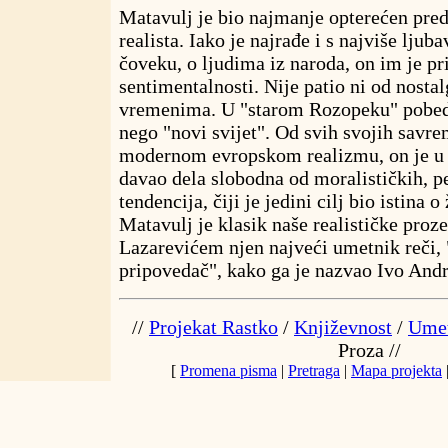
Matavulj je bio najmanje opterećen pre
realista. Iako je najrađe i s najviše lju
čoveku, o ljudima iz naroda, on im je pri
sentimentalnosti. Nije patio ni od nosta
vremenima. U "starom Rozopeku" pobedu
nego "novi svijet". Od svih svojih savre
modernom evropskom realizmu, on je u 
davao dela slobodna od moralističkih, pe
tendencija, čiji je jedini cilj bio istina 
Matavulj je klasik naše realističke proze
Lazarevićem njen najveći umetnik reči,
pripovedač", kako ga je nazvao Ivo Andr
//
Projekat Rastko
/
Književnost
/
Umet
Proza //
[
Promena pisma
|
Pretraga
|
Mapa projekta