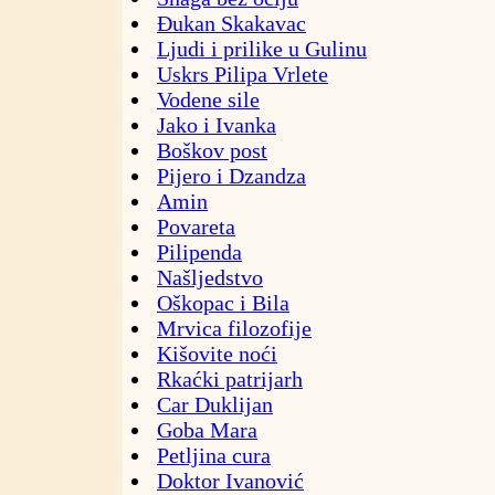
Đukan Skakavac
Ljudi i prilike u Gulinu
Uskrs Pilipa Vrlete
Vodene sile
Jako i Ivanka
Boškov post
Pijero i Dzandza
Amin
Povareta
Pilipenda
Našljedstvo
Oškopac i Bila
Mrvica filozofije
Kišovite noći
Rkaćki patrijarh
Car Duklijan
Goba Mara
Petljina cura
Doktor Ivanović