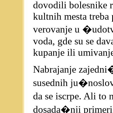
dovodili bolesnike r
kultnih mesta treba
verovanje u �udotv
voda, gde su se dava
kupanje ili umivanj
Nabrajanje zajedni
susednih ju�noslo
da se iscrpe. Ali to
dosada�nji primeri d