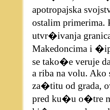
apotropajska svojst
ostalim primerima. 
utvr�ivanja granic
Makedoncima i �ipt
se tako�e veruje da 
a riba na volu. Ako
za�titu od grada, o
pred ku�u o�tre m