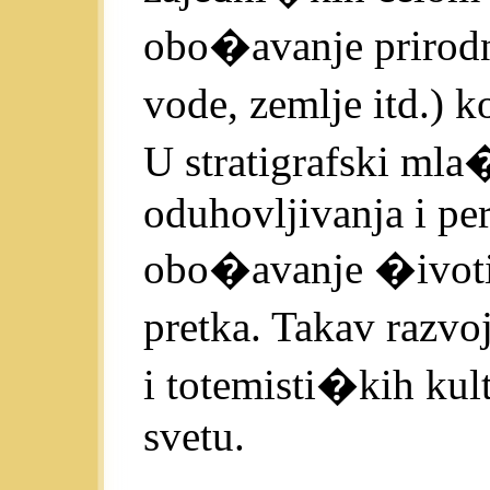
obo�avanje prirodni
vode, zemlje itd.) k
U stratigrafski mla
oduhovljivanja i per
obo�avanje �ivotinj
pretka. Takav razvo
i totemisti�kih kul
svetu.