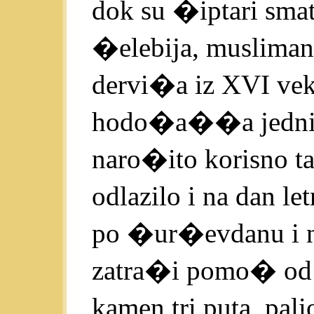
dok su �iptari smat
�elebija, musliman
dervi�a iz XVI vek
hodo�a��a jednih i
naro�ito korisno t
odlazilo i na dan le
po �ur�evdanu i na
zatra�i pomo� od o
kamen tri puta, pal