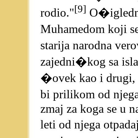
[9]
rodio."
O�igledno
Muhamedom koji se
starija narodna ver
zajedni�kog sa is
�ovek kao i drugi,
bi prilikom od njeg
zmaj za koga se u na
leti od njega otpad