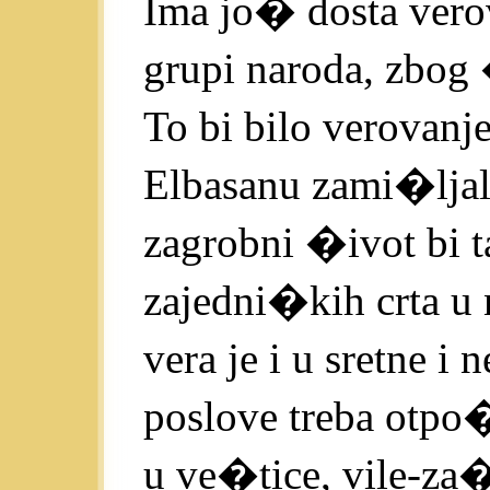
Ima jo� dosta vero
grupi naroda, zbog 
To bi bilo verovanj
Elbasanu zami�ljala
zagrobni �ivot bi 
zajedni�kih crta u 
vera je i u sretne i
poslove treba otpo�
u ve�tice, vile-za�