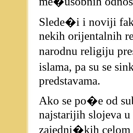
me�usobnih odnos
Slede�i i noviji fa
nekih orijentalnih r
narodnu religiju pre
islama, pa su se si
predstavama.
Ako se po�e od sub
najstarijih slojeva 
zajedni�kih celom 