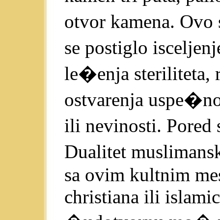
otvor kamena. Ovo s
se postiglo isceljenj
le�enja steriliteta,
ostvarenja uspe�nog
ili nevinosti. Pored
Dualitet muslimans
sa ovim kultnim mes
christiana ili islami