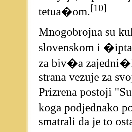
[10]
tetua�om.
Mnogobrojna su kul
slovenskom i �ipta
za biv�a zajedni�k
strana vezuje za svo
Prizrena postoji "S
koga podjednako po�
smatrali da je to os