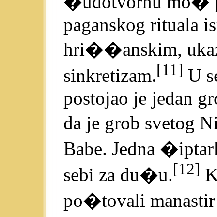
�udotvornu mo� p
paganskog rituala i
hri��anskim, ukazuj
[11]
sinkretizam.
U se
postojao je jedan g
da je grob svetog N
Babe. Jedna �iptark
[12]
sebi za du�u.
Ka
po�tovali manastir