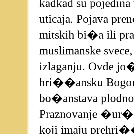
kadkad su pojedina
uticaja
.
Pojava pren
mitskih bi�a ili pr
muslimanske svece,
izlaganju. Ovde jo�
hri��ansku Bogoro
bo�anstava plodnost
Praznovanje �ur�ev
koji imaju prehri�