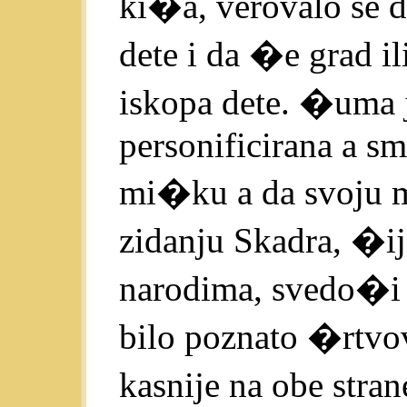
ki�a, verovalo se 
dete i da �e grad il
iskopa dete. �uma 
personificirana a sm
mi�ku a da svoju m
zidanju Skadra, �i
narodima, svedo�i d
bilo poznato �rtvo
kasnije na obe str