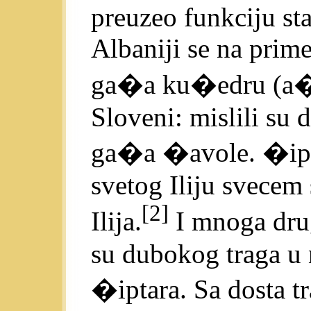
preuzeo funkciju st
Albaniji se na pri
ga�a ku�edru (a�
Sloveni: mislili su
ga�a �avole. �ipta
svetog Iliju svecem s
[2]
Ilija.
I mnoga dru
su dubokog traga u n
�iptara. Sa dosta t