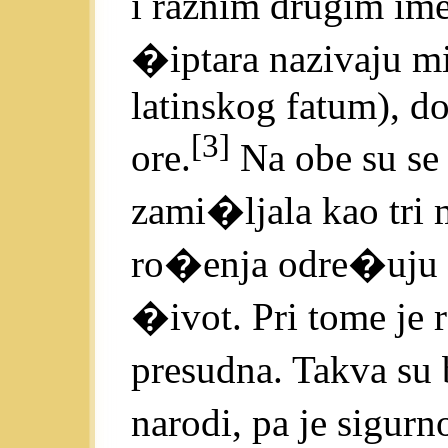
i raznim drugim im
�iptara nazivaju mi
latinskog fatum), do
[3]
ore.
Na obe su se
zami�ljala kao tri 
ro�enja odre�uju 
�ivot. Pri tome je
presudna. Takva su 
narodi, pa je sigurn