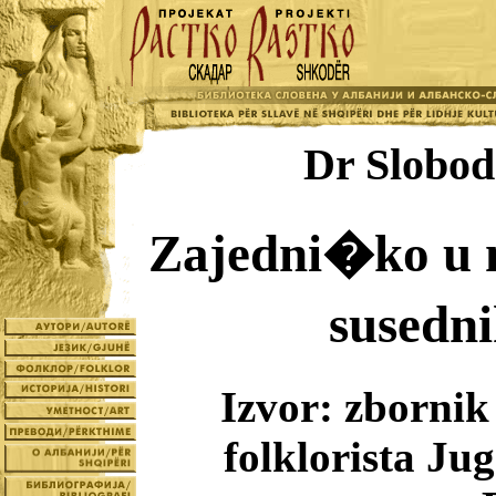
Dr Slobo
Zajedni�ko u n
susedn
Izvor: zborni
folklorista Ju