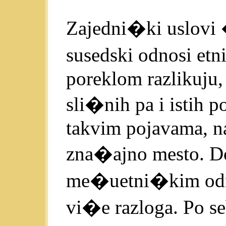
Zajedni�ki uslovi �
susedski odnosi etn
poreklom razlikuju, 
sli�nih pa i istih
takvim pojavama, n
zna�ajno mesto. D
me�uetni�kim odno
vi�e razloga. Po se