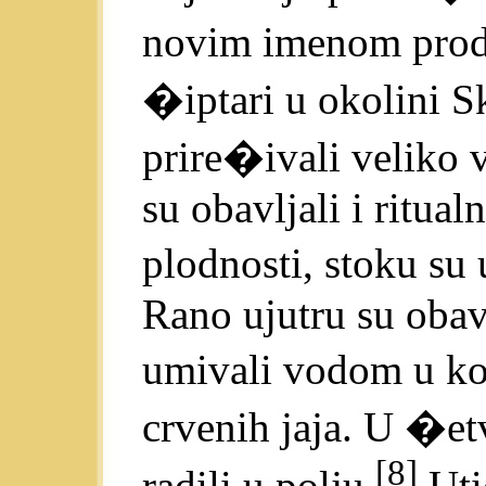
novim imenom produ
�iptari u okolini 
prire�ivali veliko 
su obavljali i ritual
plodnosti, stoku su
Rano ujutru su obavl
umivali vodom u ko
crvenih jaja. U �e
[8]
radili u polju.
Uti