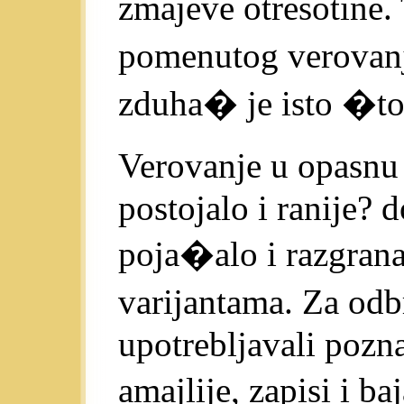
zmajeve otresotine.
pomenutog verovanja
zduha� je isto �to
Verovanje u opasnu
postojalo i ranije?
poja�alo i razgran
varijantama. Za odb
upotrebljavali pozna
amajlije, zapisi i ba