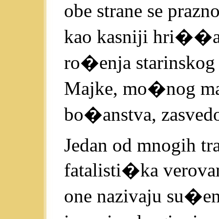
obe strane se praz
kao kasniji hri��an
ro�enja starinskog 
Majke, mo�nog matr
bo�anstva, zasvedo
Jedan od mnogih trag
fatalisti�ka verova
one nazivaju su�eni