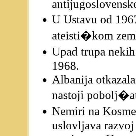
antijugoslovensk
U Ustavu od 196
ateisti�kom zeml
Upad trupa neki
1968.
Albanija otkazal
nastoji pobolj�a
Nemiri na Kosme
uslovljava razvo