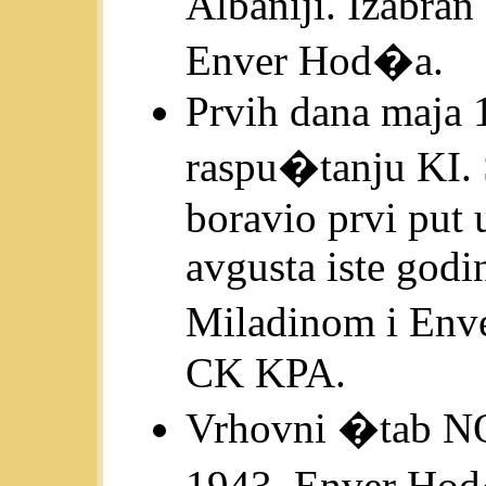
Albaniji. Izabra
Enver Hod�a.
Prvih dana maja 
raspu�tanju KI
boravio prvi put 
avgusta iste godi
Miladinom i Env
CK KPA.
Vrhovni �tab NOV
1943. Enver Hod