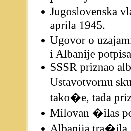
Jugoslovenska vl
aprila 1945.
Ugovor o uzajam
i Albanije potpis
SSSR priznao alb
Ustavotvornu sk
tako�e, tada pri
Milovan �ilas po
Albanija tra�ila