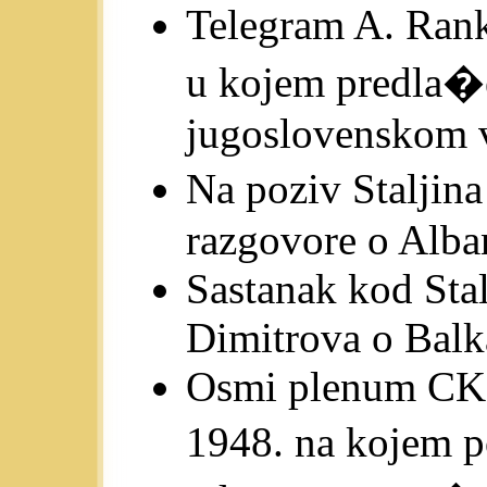
Telegram A. Ran
u kojem predla�e
jugoslovenskom 
Na poziv Staljin
razgovore o Alban
Sastanak kod Stal
Dimitrova o Balka
Osmi plenum CK K
1948. na kojem p