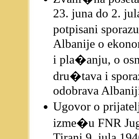
23. juna do 2. ju
potpisani sporaz
Albanije o ekono
i pla�anju, o os
dru�tava i spora
odobrava Albanij
Ugovor o prijate
izme�u FNR Jugos
Tirani 9. jula 194