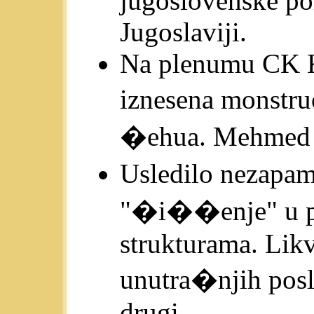
jugoslovenske po
Jugoslaviji.
Na plenumu CK K
iznesena monstr
�ehua. Mehmed 
Usledilo nezapam
"�i��enje" u pa
strukturama. Likv
unutra�njih posl
drugi.