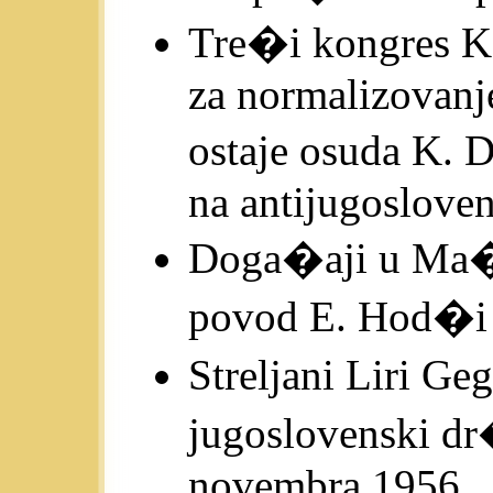
Tre�i kongres KP
za normalizovanje
ostaje osuda K. 
na antijugosloven
Doga�aji u Ma�ar
povod E. Hod�i d
Streljani Liri G
jugoslovenski dr
novembra 1956.