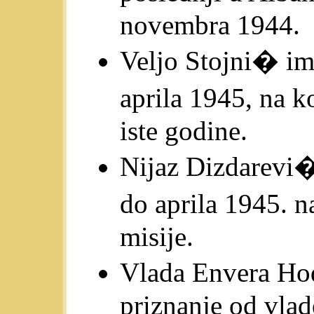
novembra 1944.
Veljo Stojni� im
aprila 1945, na 
iste godine.
Nijaz Dizdarevi�
do aprila 1945. 
misije.
Vlada Envera Ho
priznanje od vla