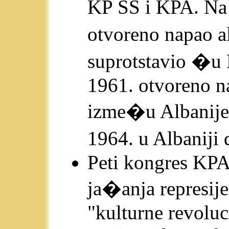
KP SS i KPA. N
otvoreno napao 
suprotstavio �u
1961. otvoreno n
izme�u Albanij
1964. u Albaniji
Peti kongres KPA
ja�anja represij
"kulturne revoluci