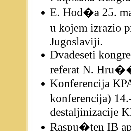
E. Hod�a 25. ma
u kojem izrazio 
Jugoslaviji.
Dvadeseti kongre
referat N. Hru��
Konferencija KPA
konferencija) 14
destaljinizacije 
Raspu�ten IB ap