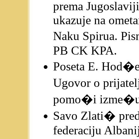
prema Jugoslavij
ukazuje na ometa
Naku Spirua. Pi
PB CK KPA.
Poseta E. Hod�e 
Ugovor o prijate
pomo�i izme�u 
Savo Zlati� pre
federaciju Albanij