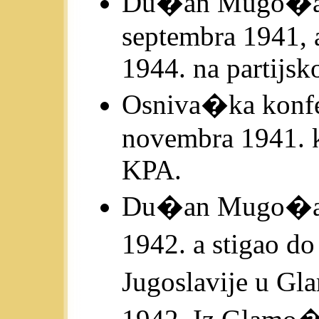
Du�an Mugo�a p
septembra 1941, 
1944. na partijsk
Osniva�ka konfer
novembra 1941. k
KPA.
Du�an Mugo�a p
1942. a stigao 
Jugoslavije u Gl