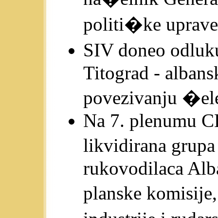
politi�ke uprave 
SIV doneo odluk
Titograd - alban
povezivanju �el
Na 7. plenumu C
likvidirana grup
rukovodilaca Alba
planske komisije