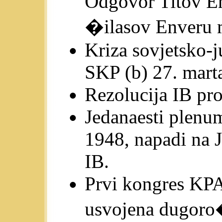
Odgovor Titov Env
�ilasov Enveru 
Kriza sovjetsko-
SKP (b) 27. marta
Rezolucija IB pro
Jedanaesti plen
1948, napadi na J
IB.
Prvi kongres KP
usvojena dugoro�