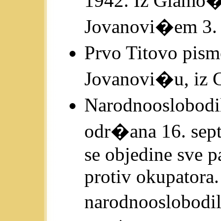
1942. Iz Glamo�
Jovanovi�em 3. 
Prvo Titovo pis
Jovanovi�u, iz 
Narodnooslobodi
odr�ana 16. sept
se objedine sve p
protiv okupatora.
narodnooslobodi