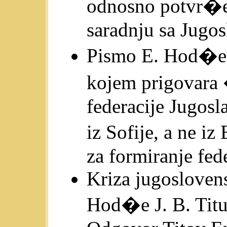
odnosno potvr�en
saradnju sa Jugos
Pismo E. Hod�e J
kojem prigovara 
federacije Jugosl
iz Sofije, a ne i
za formiranje fede
Kriza jugosloven
Hod�e J. B. Titu 