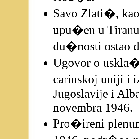
Savo Zlati�, ka
upu�en u Tiranu 
du�nosti ostao d
Ugovor o uskla�i
carinskoj uniji 
Jugoslavije i Alb
novembra 1946.
Pro�ireni plenu