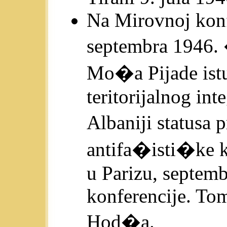
Na Mirovnoj konfe
septembra 1946. 
Mo�a Pijade ist
teritorijalnog int
Albaniji statusa
antifa�isti�ke 
u Parizu, septe
konferencije. To
Hod�a.