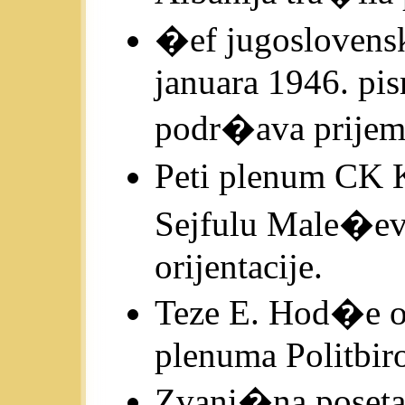
�ef jugoslovensk
januara 1946. pi
podr�ava prijem
Peti plenum CK K
Sejfulu Male�ev
orijentacije.
Teze E. Hod�e o 
plenuma Politbir
Zvani�na poseta