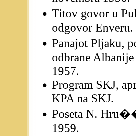
Titov govor u Pu
odgovor Enveru.
Panajot Pljaku, 
odbrane Albanije
1957.
Program SKJ, apr
KPA na SKJ.
Poseta N. Hru��o
1959.