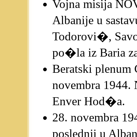
Vojna misija NO
Albanije u sastav
Todorovi�, Savo
po�la iz Baria z
Beratski plenum
novembra 1944. 
Enver Hod�a.
28. novembra 194
poslednji u Alban