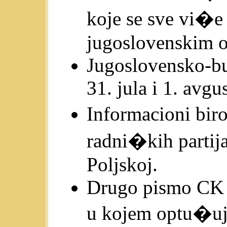
koje se sve vi�e
jugoslovenskim 
Jugoslovensko-bu
31. jula i 1. avgu
Informacioni bir
radni�kih partij
Poljskoj.
Drugo pismo CK
u kojem optu�uj