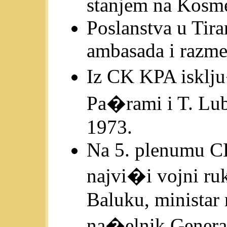
stanjem na Kosm
Poslanstva u Tira
ambasada i razme
Iz CK KPA isklju
Pa�rami i T. Lub
1973.
Na 5. plenumu CK
najvi�i vojni ru
Baluku, ministar
na�elnik Genera