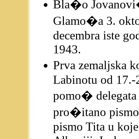
Bla�o Jovanovi�
Glamo�a 3. oktob
decembra iste god
1943.
Prva zemaljska 
Labinotu od 17.-2
pomo� delegata
pro�itano pismo
pismo Tita u koj