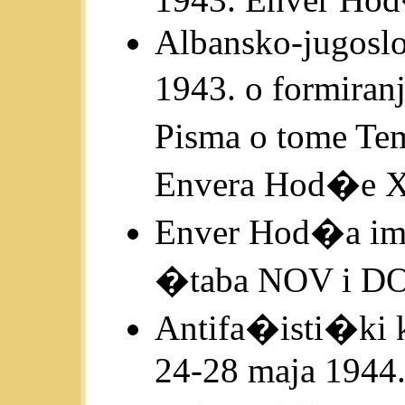
Albansko-jugoslo
1943. o formiran
Pisma o tome Te
Envera Hod�e X
Enver Hod�a im
�taba NOV i DO
Antifa�isti�ki 
24-28 maja 1944