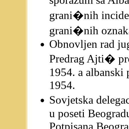
grani�nih incide
grani�nih oznak
Obnovljen rad ju
Predrag Ajti� pr
1954. a albanski
1954.
Sovjetska deleg
u poseti Beogradu
Potpisana Beogra