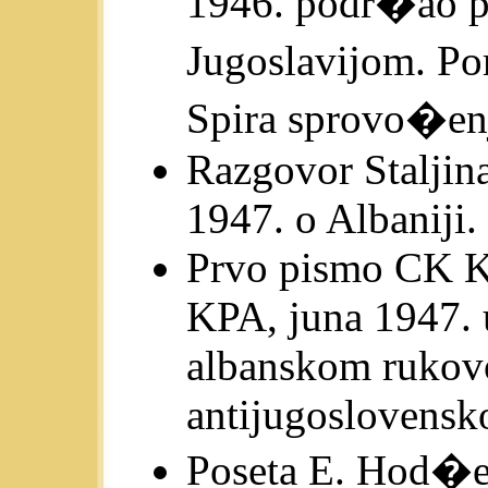
1946. podr�ao p
Jugoslavijom. Po
Spira sprovo�enj
Razgovor Staljin
1947. o Albaniji.
Prvo pismo CK KP
KPA, juna 1947. u
albanskom rukovod
antijugoslovens
Poseta E. Hod�e 