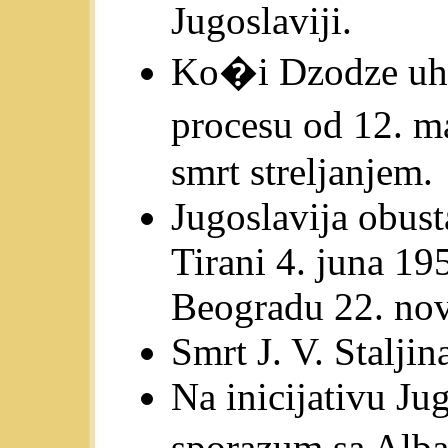
Jugoslaviji.
Ko�i Dzodze uha
procesu od 12. m
smrt streljanjem.
Jugoslavija obust
Tirani 4. juna 19
Beogradu 22. nov
Smrt J. V. Stalji
Na inicijativu Ju
sporazum sa Alba