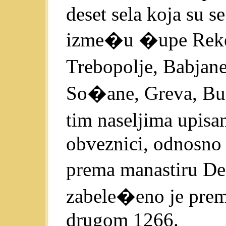
deset sela koja su se
izme�u �upe Reke i
Trebopolje, Babja
So�ane, Greva, Bunj
tim naseljima upisa
obveznici, odnosno 
prema manastiru De
zabele�eno je prem
drugom 1266.