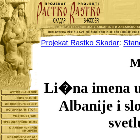
Projekat Rastko Skadar
:
Stan
M
Li�na imena u
Albanije i s
svet