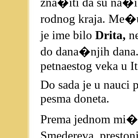
zna�iti da su na�i l
rodnog kraja. Me�
je ime bilo
Drita,
ne
do dana�njih dana.
petnaestog veka u Ita
Do sada je u nauci p
pesma doneta.
Prema jednom mi�lj
Smedereva, presto