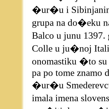
�ur�u i Sibinjanin
grupa na do�eku nap
Balco u junu 1397. 
Colle u ju�noj Ital
onomastiku �to su
pa po tome znamo d
�ur�u Smederevcu p
imala imena sloven