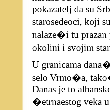
pokazatelj da su Srb
starosedeoci, koji s
nalaze�i tu prazan 
okolini i svojim st
U granicama dana�nj
selo Vrmo�a, tako
Danas je to albansko
�etrnaestog veka 