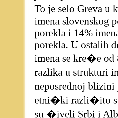
To je selo Greva u
imena slovenskog p
porekla i 14% imen
porekla. U ostalih d
imena se kre�e od
razlika u strukturi 
neposrednoj blizini
etni�ki razli�ito 
su �iveli Srbi i Al