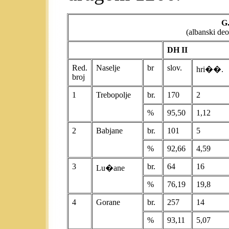
G.
(albanski deo
DH II
Red.
Naselje
br
slov.
hri��.
broj
1
Trebopolje
br.
170
2
%
95,50
1,12
2
Babjane
br.
101
5
%
92,66
4,59
3
br.
64
16
Lu�ane
%
76,19
19,8
4
Gorane
br.
257
14
%
93,11
5,07