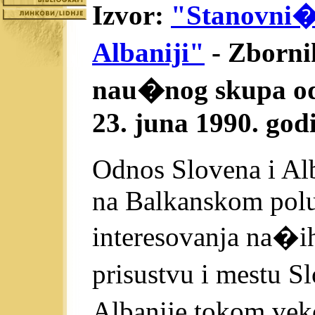
Izvor:
"Stanovni�t
Albaniji"
- Zborn
nau�nog skupa odr
23. juna 1990. god
Odnos Slovena i Al
na Balkanskom polu
interesovanja na�i
prisustvu i mestu S
Albanije tokom ve