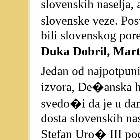
slovenskih naselja,
slovenske veze. Po
bili slovenskog pore
Duka Dobril, Mart
Jedan od najpotpuni
izvora, De�anska hr
svedo�i da je u dan
dosta slovenskih n
Stefan Uro� III po