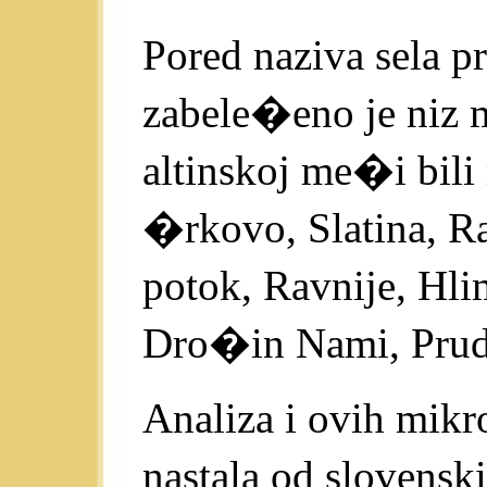
Pored naziva sela 
zabele�eno je niz 
altinskoj me�i bil
�rkovo, Slatina, R
potok, Ravnije, Hli
Dro�in Nami, Prud, 
Analiza i ovih mik
nastala od slovensk