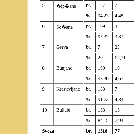
5
br.
147
7
�ip�ane
%
94,23
4,48
6
br.
109
3
So�ane
%
97,32
3,87
7
Greva
br.
7
23
%
20
65,71
8
Bunjane
br.
199
10
%
93,30
4,67
9
Krastavljane
br.
133
7
%
91,72
4,83
10
Buljubi
br.
138
13
%
84,15
7,93
Svega
br.
1318
77