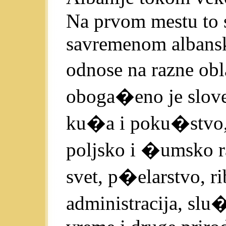
Na prvom mestu to 
savremenom albansko
odnose na razne obl
oboga�eno je slov
ku�a i poku�stvo,
poljsko i �umsko ra
svet, p�elarstvo, r
administracija, slu