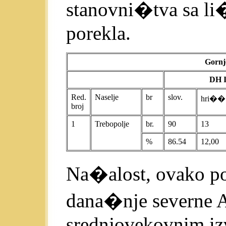
stanovni�tva sa l
porekla.
Gornj
DH I
Red.
Naselje
br
slov.
hri��
broj
1
Trebopolje
br.
90
13
%
86.54
12,00
Na�alost, ovako pod
dana�nje severne A
srednjovekovnim iz