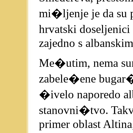
mi�ljenje je da su
hrvatski doseljenici
zajedno s albanskim
Me�utim, nema sum
zabele�ene bugar�ti
�ivelo naporedo al
stanovni�tvo. Takvi
primer oblast Altina