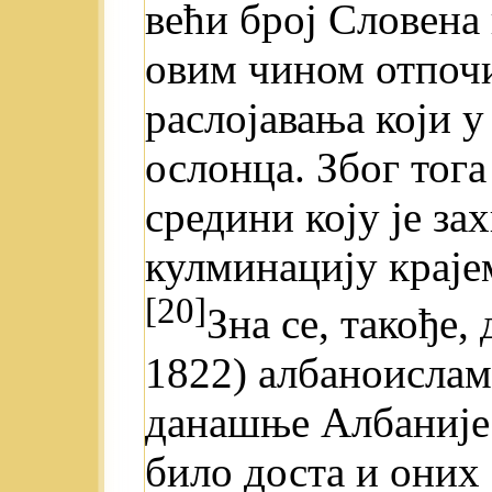
већи број Словена 
овим чином отпочи
раслојавања који у
ослонца. Због тог
средини коју je з
кулминацију краје
[20]
Зна се, такође,
1822) албаноислам
данашње Албаније 
било доста и оних