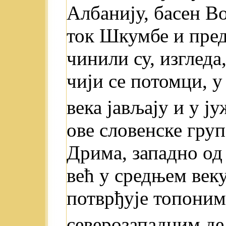
Албанију, басен В
ток Шкумбе и пред
чинили су, изгледа
чији се потомци, у
века јављају и у ј
ове словенске груп
Дрима, западно од
већ у средњем век
потврђује топоними
северозападним д