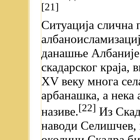
[21]
Ситуација слична 
албаноисламизациј
данашње Албаније.
скадарског краја, в
XV веку многа сел
арбанашка, а нека
[22]
називе.
Из Скад
наводи Селишчев, в
околини Скадра бил