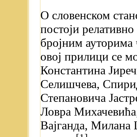
О словенском стан
постоји релативно
бројним ауторима 
овој прилици се м
Константина Јиреч
Селишчева, Спири
Степановича Јастр
Ловра Михачевића,
Вајганда, Милана 