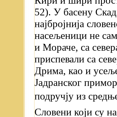
Кири и шири просто
52). У басену Скад
најбројнија словен
насељеници не сам
и Мораче, са севера
приспевали са севе
Дрима, као и усеље
Јадранског примор
подручју из средњ
Словени који су н