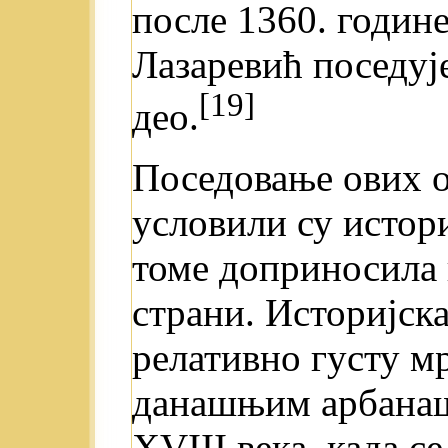
после 1360. године
Лазаревић поседу
[19]
део.
Поседовање ових о
условили су истори
томе доприносила 
страни. Историјск
релативно густу м
данашњим арбанаш
XVIII века, када с