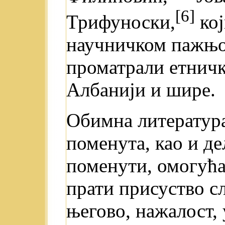
[6]
Трифуноски,
кој
научничком пажњо
проматрали етничк
Албанији и шире.
Обимна литература
поменута, као и де
поменути, омогућав
прати присуство с
његово, нажалост,