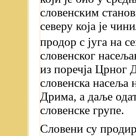
словенским станов
северу која je чин
продор с југа на с
словенског насеља
из поречја Црног 
словенска насеља н
Дрима, а даље ода
словенске групе.
Словени су продир