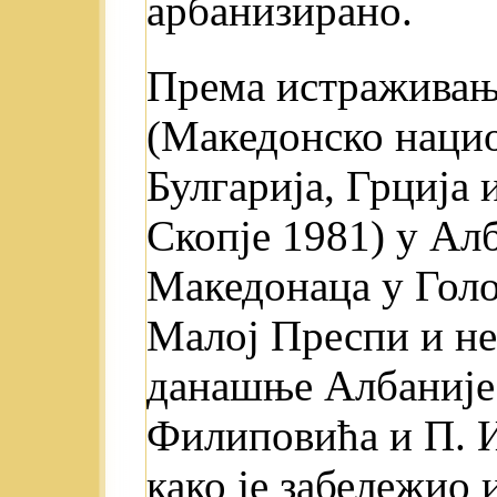
арбанизирано.
Према истраживањ
(Македонско наци
Булгарија, Грција
Скопје 1981) у Ал
Македонаца у Голо
Малој Преспи и н
данашње Албаније.
Филиповића и П. И
како je забележио