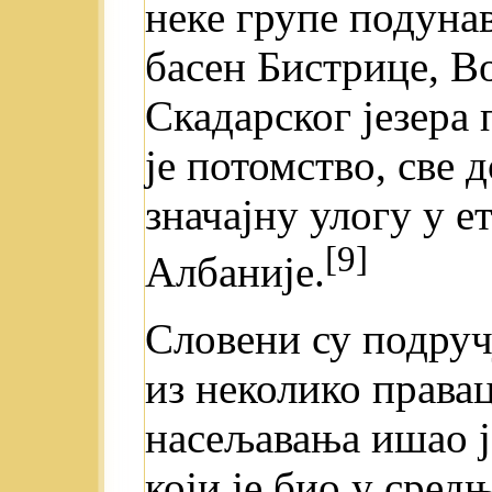
неке групе подуна
басен Бистрице, В
Скадарског језера
je потомство, све 
значајну улогу у 
[9]
Албаније.
Словени су подруч
из неколико правац
насељавања ишао ј
који je био у сред