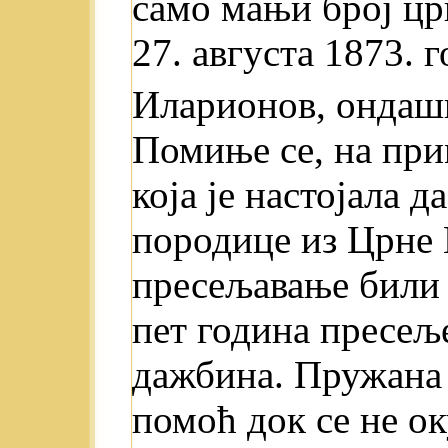
само мањи број цр
27. августа 1873. 
Иларионов, ондашњ
Помиње се, на пр
која je настојала д
породице из Црне Г
пресељавање били 
пет година пресељ
дажбина. Пружана 
помоћ док се не ок