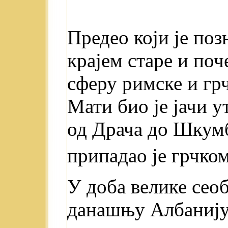
Предео који je по
крајем старе и поч
сферу римске и грч
Мати био је јачи у
од Драча до Шкумб
припадао je грчком
У доба велике сео
данашњу Албанију 