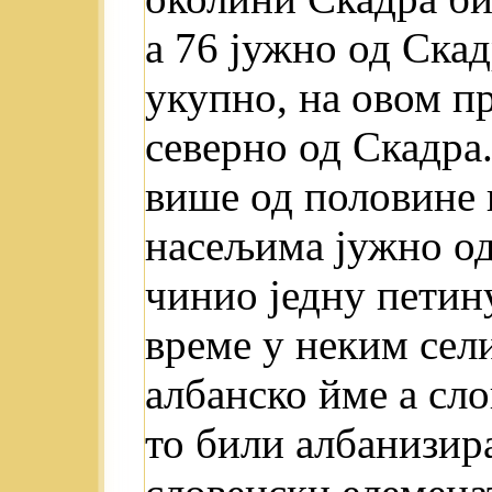
а 76 јужно од Ска
укупно, на овом пр
северно од Скадра
више од половине 
насељима јужно од
чинио једну петин
време у неким сел
албанско йме а сл
то били албанизира