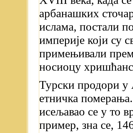
арбанашких сточар
ислама, постали п
империје који су с
примењивали прем
носиоцу хришћанс
Турски продори у 
етничка померања.
исељавао се у то в
пример, зна се, 14