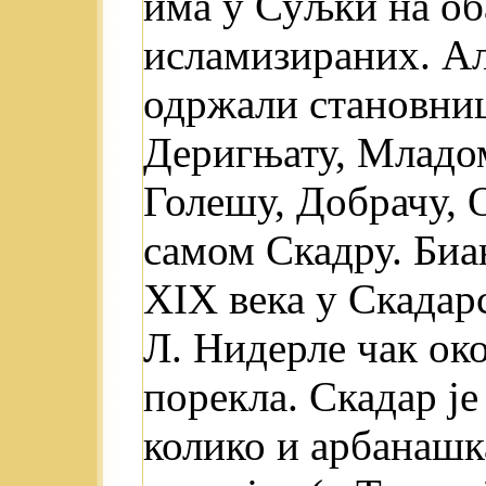
има у Суљки на оба
исламизираних. Ал
одржали становниц
Деригњату, Младо
Голешу, Добрачу, 
самом Скадру. Биа
XIX века у Скадарс
Л. Нидерле чак ок
порекла. Скадар je
колико и арбанашк