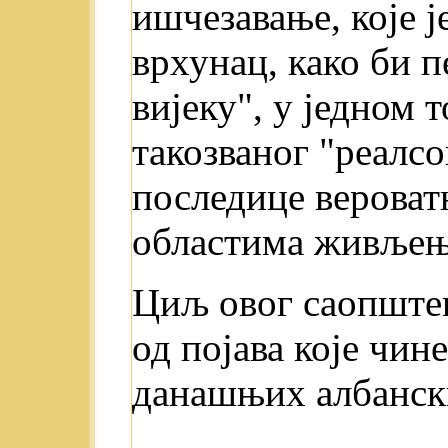
ишчезавање, које j
врхунац, како би 
вијеку", у једном 
такозваног "реалсо
последице вероват
областима живљењ
Циљ овог саопштењ
од појава које чин
данашњих албанск