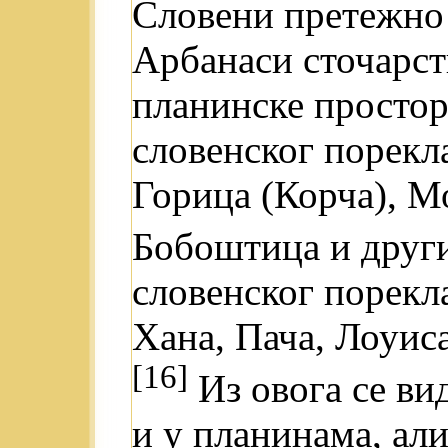
Словени претежно
Арбанаси сточарст
планинске просто
словенског порекла
Горица (Корча), М
Бобоштица и друг
словенског порекл
Хана, Пача, Лоуис
[16]
Из овога се ви
и у планинама, али