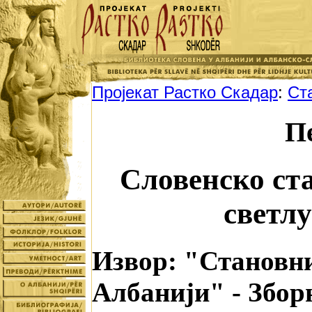
Пројекат Растко Скадар
:
Ст
П
Словенско ст
светл
Извор: "Становни
Албанији" - Збор