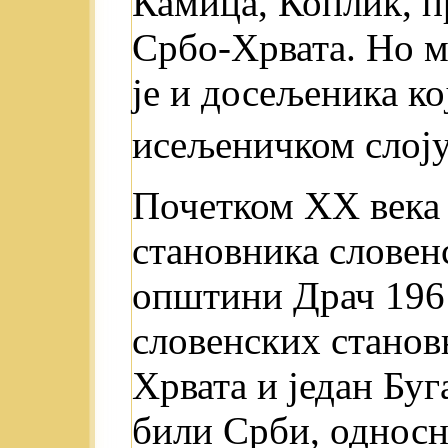
Камица, Коплик, п
Србо-Хрвата. Но 
je и досељеника к
исељеничком слоју
Почетком XX века 
становника словенс
општини Драч 196
словенских станов
Хрвата и један Бу
били Срби, однос