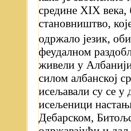
средине XIX века, 
становништво, које
одржало језик, оби
феудалном раздобљ
живели у Албанији
силом албанској с
исељавали су се у 
исељеници настањ
Дебарском, Битољс
одржавајући и даље