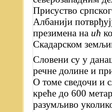
Присуство српског
Албанији потврђуј
презимена на
ић
ко
Скадарском земљи
Словени су у дана
речне долине и пр
О томе сведочи и с
креће до 600 метар
разумљиво уколико 