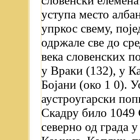
словенски елемена
уступа место алба
упркос свему, поје
одржале све до ср
века словенских по
у Враки (132), у К
Бојани (око 1 0). 
аустроугарски попи
Скадру било 1049 
северно од града 