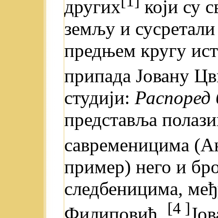
[1]
других
који су 
земљу и сусретали
предњем кругу ист
припада Јовану Цв
студији:
Распоред 
представља полази
савременицима (Ан
пример) него и бр
следбеницима, међ
[4 ]
Филиповић,
Јо