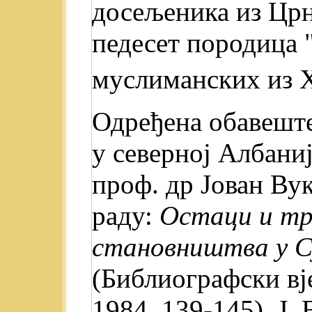
досељеника из Црн
педесет породица 
муслиманских из Х
Одређена обавешт
у северној Албаниј
проф. др Јован Ву
раду:
Остаци и тр
становништва у Сј
(Библиографски вје
1984, 139-145). J.