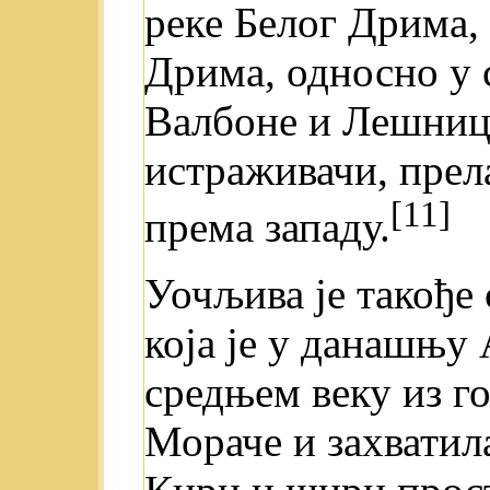
реке Белог Дрима, 
Дрима, односно у 
Валбоне и Лешнице
истраживачи, прел
[11]
према западу.
Уочљива je такође
која je у данашњу
средњем веку из г
Мораче и захватил