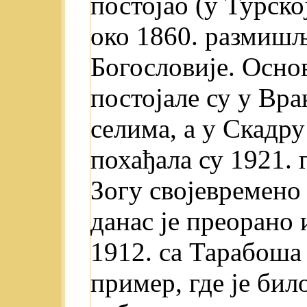
постојао (у Турско
око 1860. размишљ
Богословије. Осно
постојале су у Вр
селима, а у Скадр
похађала су 1921. 
Зогу својевремено 
данас je преорано 
1912. са Тарабоша 
пример, где je бил