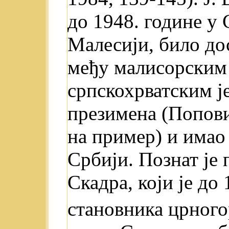
до 1948. године у
Малесији, било до
међу малисорским
српскохрватским ј
презимена (Попов
на пример) и имао
Србији. Познат је 
Скадра, који је до
становника црного