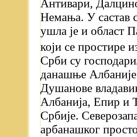
Антивари, Далцино 
Немања. У састав 
ушла je и област 
који се простире 
Срби су господари
данашње Албаније 
Душанове владавин
Албанија, Епир и 
Србије. Северозап
арбанашког прост