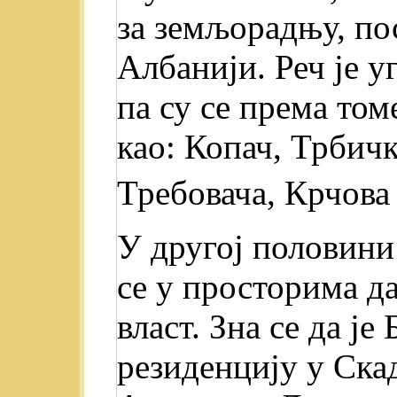
за земљорадњу, по
Албанији. Реч je 
па су се према то
као: Копач, Трбич
Требовача, Крчова 
У другој половини
се у просторима д
власт. Зна се да је
резиденцију у Скад