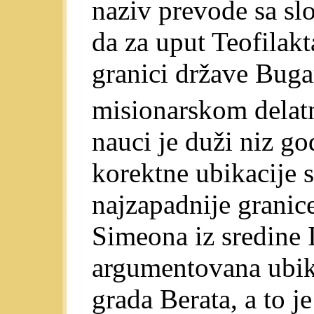
naziv prevode sa sl
da za uput Teofilak
granici države Bugar
misionarskom delat
nauci je duži niz go
korektne ubikacije 
najzapadnije granic
Simeona iz sredine 
argumentovana ubika
grada Berata, a to j