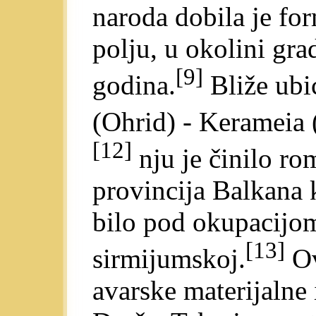
naroda dobila je f
polju, u okolini gra
[9]
godina.
Bliže ubi
(Ohrid) - Kerameia 
[12]
nju je činilo ro
provincija Balkana 
bilo pod okupacijom
[13]
sirmijumskoj.
Ov
avarske materijalne