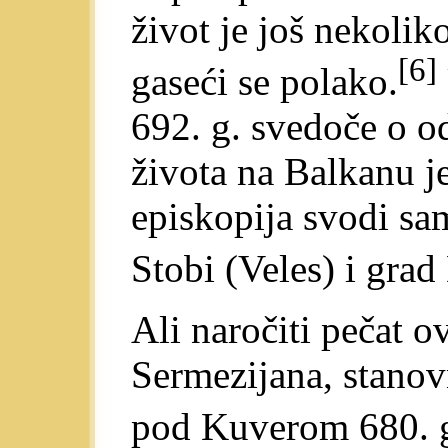
život je još nekolik
[6]
gaseći se polako.
692. g. svedoče o 
života na Balkanu j
episkopija svodi s
Stobi (Veles) i grad
Ali naročiti pečat 
Sermezijana, stano
pod Kuverom 680. 