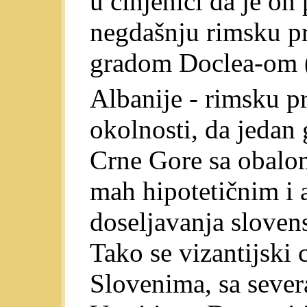
u činjenici da je o
negdašnju rimsku pr
gradom Doclea-om (
Albanije - rimsku pr
okolnosti, da jedan
Crne Gore sa obalom
mah hipotetičnim i 
doseljavanja slove
Tako se vizantijski
Slovenima, sa seve