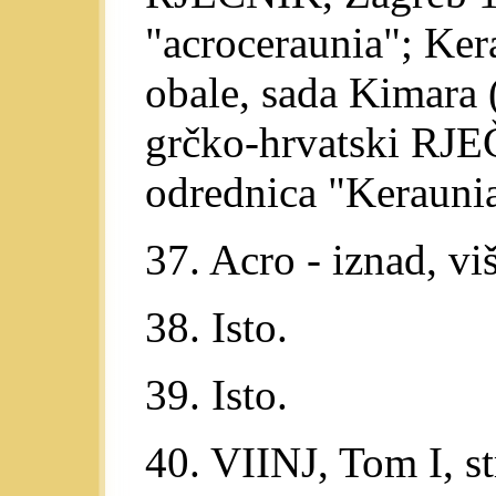
"acroceraunia"; Ker
obale, sada Kimara 
grčko-hrvatski RJE
odrednica "Keraunia"
37. Acro - iznad, viš
38. Isto.
39. Isto.
40. VIINJ, Tom I, st