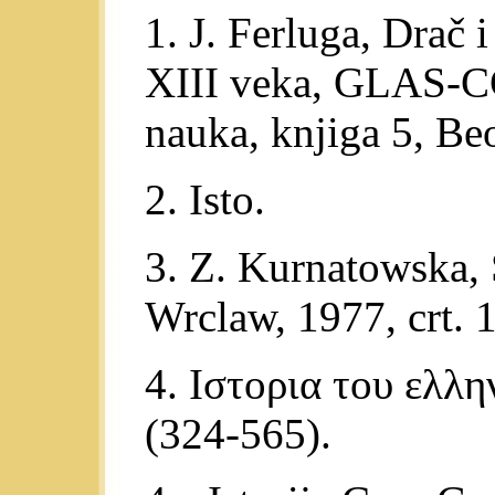
1. J. Ferluga, Drač 
XIII veka, GLAS-CC
nauka, knjiga 5, Beo
2. Isto.
3. Z. Kurnatowska,
Wrclaw, 1977, crt. 1
4. Ιστορια του ελλη
(324-565).