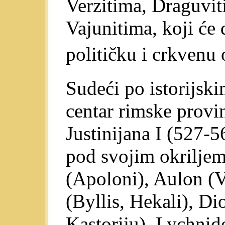
Verzitima, Draguvit
Vajunitima, koji će 
političku i crkvenu 
Sudeći po istorijsk
centar rimske provi
Justinijana I (527-5
pod svojim okriljem
(Apoloni), Aulon (V
(Byllis, Hekali), Di
Kastoriju), Lychnid