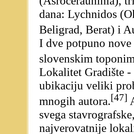
(Asrocerauninia), tri
dana: Lychnidos (Oh
Beligrad, Berat) i 
I dve potpuno nove e
slovenskim toponim
Lokalitet Gradište 
ubikaciju veliki pr
[47]
mnogih autora.
A
svega stavrografske,
najverovatnije lokal