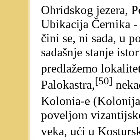
Ohridskog jezera, P
Ubikacija Černika -
čini se, ni sada, u p
sadašnje stanje isto
predlažemo lokalite
[50]
Palokastra,
nekad
Kolonia-e (Kolonija
poveljom vizantijsk
veka, ući u Kosturs