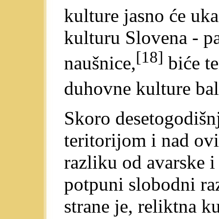
kulture jasno će uka
kulturu Slovena - pa
[18]
naušnice,
biće te
duhovne kulture ba
Skoro desetogodišn
teritorijom i nad o
razliku od avarske i 
potpuni slobodni ra
strane je, reliktna 