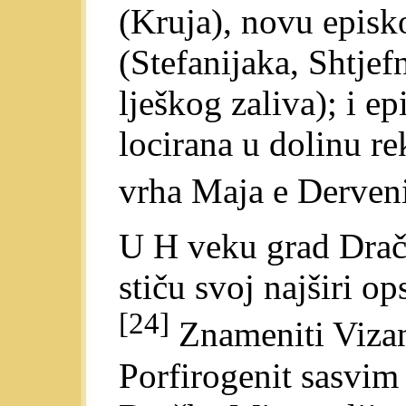
(Kruja), novu episk
(Stefanijaka, Shtjef
lješkog zaliva); i e
locirana u dolinu r
vrha Maja e Derveni
U H veku grad Drač
stiču svoj najširi op
[24]
Znameniti Vizant
Porfirogenit sasvim