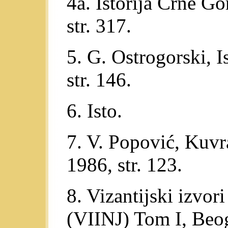
4a. Istorija Crne Go
str. 317.
5. G. Ostrogorski, I
str. 146.
6. Isto.
7. V. Popović, Kuvr
1986, str. 123.
8. Vizantijski izvori
(VIINJ) Tom I, Beog