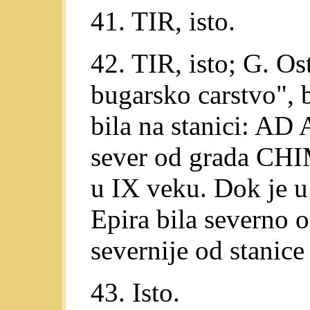
41. TIR, isto.
42. TIR, isto; G. Os
bugarsko carstvo", 
bila na stanici: 
sever od grada CHI
u IX veku. Dok je 
Epira bila severno
severnije od stan
43. Isto.