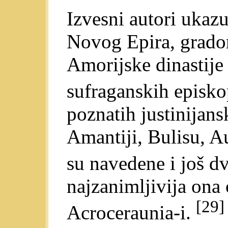
Izvesni autori ukaz
Novog Epira, grado
Amorijske dinastije
sufraganskih episko
poznatih justinijan
Amantiji, Bulisu, A
su navedene i još d
najzanimljivija ona
[29]
Acroceraunia-i.