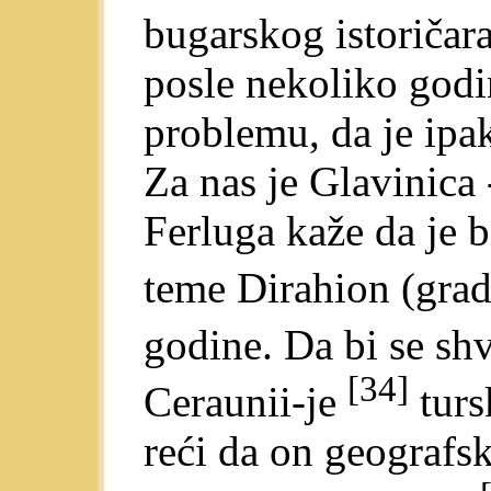
bugarskog istoričar
posle nekoliko godi
problemu, da je ipa
Za nas je Glavinica 
Ferluga kaže da je b
teme Dirahion (gra
godine. Da bi se sh
[34]
Ceraunii-je
turs
reći da on geografs