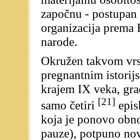
započnu - postupan 
organizacija prema 
narode.
Okružen takvom vrs
pregnantnim istorij
krajem IX veka, gra
[21]
samo četiri
epis
koja je ponovo obno
pauze), potpuno nov