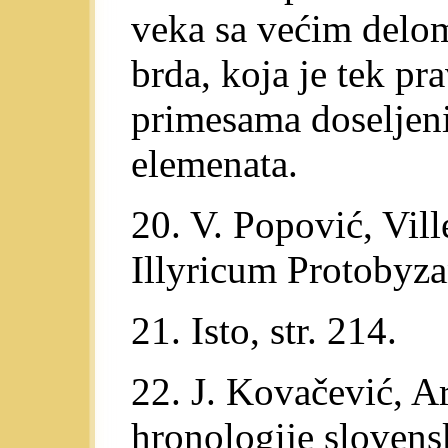
veka sa većim delom
brda, koja je tek pr
primesama doseljen
elemenata.
20. V. Popović, Vil
Illyricum Protobyza
21. Isto, str. 214.
22. J. Kovačević, Ar
hronologije slovens