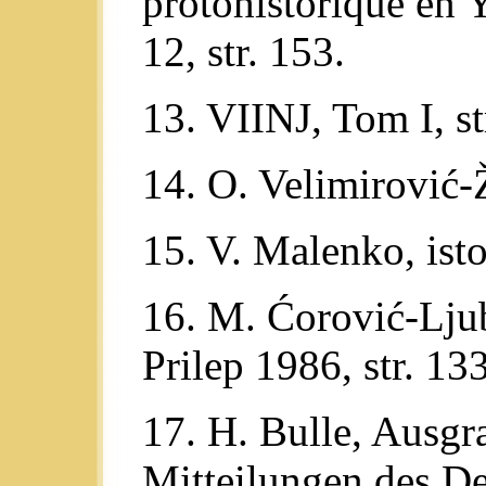
protohistorique en 
12, str. 153.
13. VIINJ, Tom I, st
14. O. Velimirović-Ž
15. V. Malenko, isto
16. M. Ćorović-Lju
Prilep 1986, str. 13
17. H. Bulle, Ausgr
Mitteilungen des D