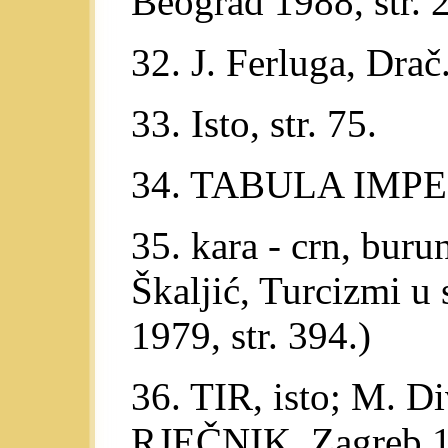
Beograd 1988, str. 
32. J. Ferluga, Drač..
33. Isto, str. 75.
34. TABULA IMPER
35. kara - crn, buru
Škaljić, Turcizmi u
1979, str. 394.)
36. TIR, isto; M. Di
RJEČNIK, Zagreb 19