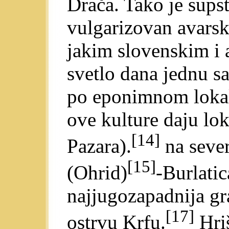
Drača. Tako je supst
vulgarizovan avarsk
jakim slovenskim i 
svetlo dana jednu 
po eponimnom lokal
ove kulture daju lok
[14]
Pazara).
na sever
[15]
(Ohrid)
-Burlatic
najjugozapadnija gra
[17]
ostrvu Krfu.
Hriš