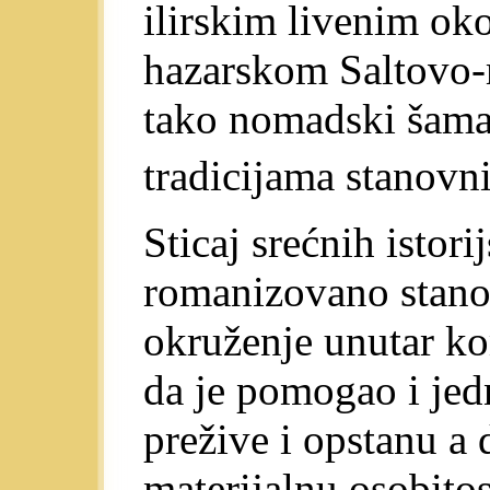
ilirskim livenim ok
hazarskom Saltovo-
tako nomadski šama
tradicijama stanovn
Sticaj srećnih istori
romanizovano stano
okruženje unutar k
da je pomogao i jed
prežive i opstanu a 
materijalnu osobito