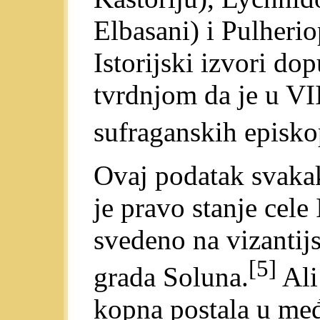
Elbasani) i Pulherio
Istorijski izvori do
tvrdnjom da je u VI
sufraganskih episko
Ovaj podatak svaka
je pravo stanje cele 
svedeno na vizantijs
[5]
grada Soluna.
Ali
kopna postala u me