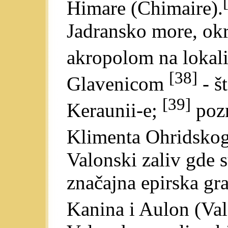
Himare (Chimaire).
Jadransko more, ok
akropolom na lokal
[38]
Glavenicom
- št
[39]
Keraunii-e;
pozn
Klimenta Ohridskog
Valonski zaliv gde s
značajna epirska gr
Kanina i Aulon (Val