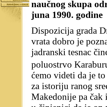
naučnog skupa održ
juna 1990. godine
Dispozicija grada D
vrata dobro je pozna
jadranski tesnac čin
poluostrvo Karaburu
ćemo videti da je t
za istoriju ranog sr
Makedonije pa čak i