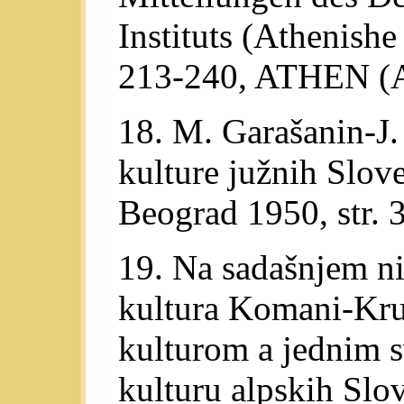
Instituts (Athenish
213-240, ATHEN (Ar
18. M. Garašanin-J.
kulture južnih Slov
Beograd 1950, str. 
19. Na sadašnjem niv
kultura Komani-Kruj
kulturom a jednim 
kulturu alpskih Slo