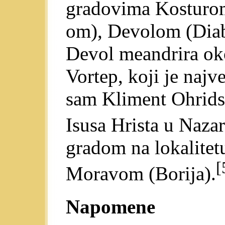
gradovima Kosturom
om), Devolom (Diabo
Devol meandrira oko
Vortep, koji je naj
sam Kliment Ohridsk
Isusa Hrista u Naza
gradom na lokalitet
[
Moravom (Borija).
Napomene