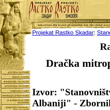
Projekat Rastko Skadar
:
Stano
Ra
Dračka mitrop
Izvor: "Stanovništ
Albaniji" - Zborn