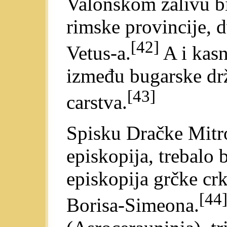
Valonskom zalivu bi
rimske provincije, 
[42]
Vetus-a.
A i kasn
između bugarske drž
[43]
carstva.
Spisku Dračke Mitro
episkopija, trebalo 
episkopija grčke cr
[44
Borisa-Simeona.